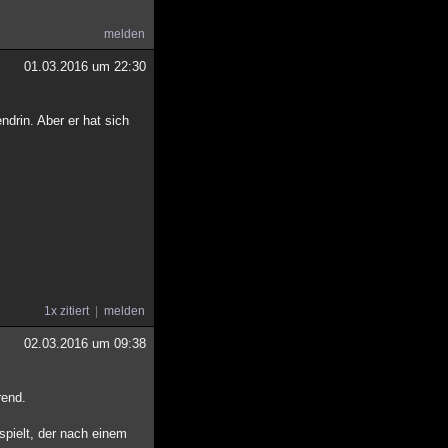
melden
01.03.2016 um 22:30
drin. Aber er hat sich
1x zitiert
melden
02.03.2016 um 09:38
rend.
spielt, der nach einem