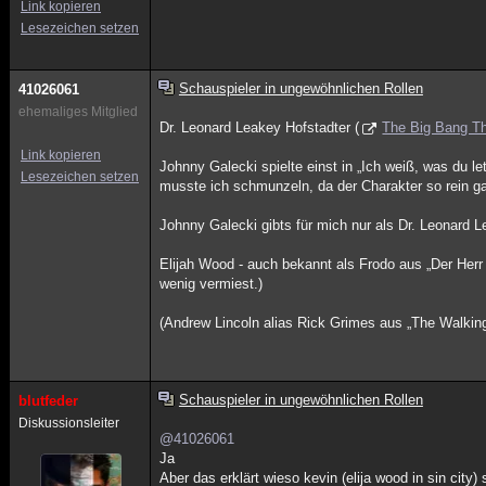
Link kopieren
Lesezeichen setzen
Schauspieler in ungewöhnlichen Rollen
41026061
ehemaliges Mitglied
Dr. Leonard Leakey Hofstadter (
The Big Bang T
Link kopieren
Johnny Galecki spielte einst in „Ich weiß, was du 
Lesezeichen setzen
musste ich schmunzeln, da der Charakter so rein g
Johnny Galecki gibts für mich nur als Dr. Leonard L
Elijah Wood - auch bekannt als Frodo aus „Der Herr 
wenig vermiest.)
(Andrew Lincoln alias Rick Grimes aus „The Walking
Schauspieler in ungewöhnlichen Rollen
blutfeder
Diskussionsleiter
@41026061
Ja
Aber das erklärt wieso kevin (elija wood in sin city