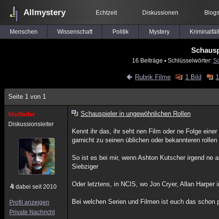
Allmystery
Echtzeit
Diskussionen
Blog
Menschen
Wissenschaft
Politik
Mystery
Kriminalfäl
Schausp
16 Beiträge
▪ Schlüsselwörter:
Sc
Rubrik Filme
1 Bild
1
Seite 1 von 1
Schauspieler in ungewöhnlichen Rollen
blutfeder
Diskussionsleiter
Kennt ihr das, ihr seht nen Film oder ne Folge einer 
garnicht zu seinen üblichen oder bekannteren rollen
So ist es bei mir, wenn Ashton Kutscher irgend ne a
Siebziger
Oder letztens, in NCIS, wo Jon Cryer, Allan Harper i
dabei seit 2010
Bei welchen Serien und Filmen ist euch das schon 
Profil anzeigen
Private Nachricht