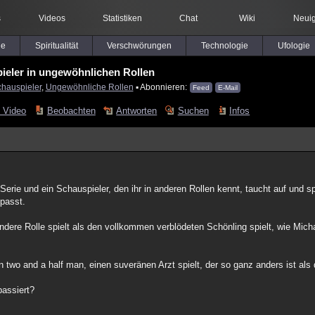
s
Videos
Statistiken
Chat
Wiki
Neuig
le
Spiritualität
Verschwörungen
Technologie
Ufologie
ieler in ungewöhnlichen Rollen
hauspieler
,
Ungewöhnliche Rollen
▪ Abonnieren:
Feed
E-Mail
 Video
Beobachten
Antworten
Suchen
Infos
Serie und ein Schauspieler, den ihr in anderen Rollen kennt, taucht auf und spie
 passt.
ndere Rolle spielt als den vollkommen verblödeten Schönling spielt, wie Micha
n two and a half man, einen suveränen Arzt spielt, der so ganz anders ist als d
passiert?