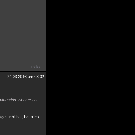
melden
24.03.2016 um 08:02
ittendrin. Aber er hat
gesucht hat, hat alles