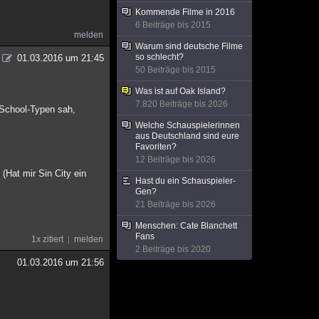
Kommende Filme in 2016
6 Beiträge bis 2015
melden
Warum sind deutsche Filme
so schlecht?
01.03.2016 um 21:45
50 Beiträge bis 2015
Was ist auf Oak Island?
7.820 Beiträge bis 2026
h School-Typen sah,
Welche Schauspielerinnen
aus Deutschland sind eure
Favoriten?
12 Beiträge bis 2026
(Hat mir Sin City ein
Hast du ein Schauspieler-
Gen?
21 Beiträge bis 2026
Menschen: Cate Blanchett
Fans
1x zitiert
melden
2 Beiträge bis 2020
01.03.2016 um 21:56