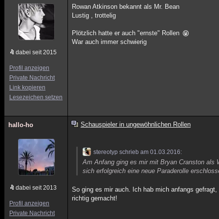
Rowan Atkinson bekannt als Mr. Bean
Lustig , trottelig
Plötzlich hatte er auch "ernste" Rollen
War auch immer schwierig
dabei seit 2015
Profil anzeigen
Private Nachricht
Link kopieren
Lesezeichen setzen
Schauspieler in ungewöhnlichen Rollen
hallo-ho
stereotyp schrieb am 01.03.2016:
Am Anfang ging es mir mit Bryan Cranston als Wa
sich erfolgreich eine neue Paraderolle erschloss
dabei seit 2013
So ging es mir auch. Ich hab mich anfangs gefragt,
richtig gemacht!
Profil anzeigen
Private Nachricht