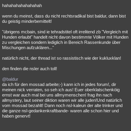
hahahahahahahahah
wenn du meinst, dass du nicht rechtsradikal bist baldur, dann bist
du geistig minderbemittelt!
"übrigens mcbain, sind ie tehradstitel oft irrelitend zb "Vergleich mit
Hunden erlaubt" handelt nicht davon bestimmte Völker mit Hunden
zu vergleichen sondern lediglich in Bereich Rassenkunde über
Mischungen aufzuklären..."
natürlich nicht, der thread ist so rassistisch wie der kukluxklan!
den finden die nsler auch toll!
@baldur
da ich für den mossad arbeite;-) kann ich in jedes forum!, dir
meinen nick verraten, so seh ich aus! Euer oberklatschenköig
ernst war auch mal bei uns allmymenschen! frag ihn nach
allmystery, laut seiner diktion waren wir alle juden!Und natürlich
vom mossad bezahlt! Dann noch nsl-kaleun der alte trinker und
die ganze nsl-gedankenkraftbande- waren alle schon hier und
haben genervt!