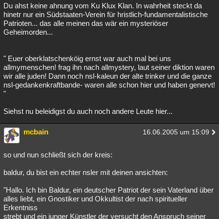
Du ahst keine ahnung vom Ku Klux Klan. In wahrheit steckt da
hinetr nur ein Südstaaten-Verein für hristlich-fundamentalistische
Patrioten... das alle meinen das wär ein mysteriöser
Geheimorden...
" Euer oberklatschenköig ernst war auch mal bei uns
allmymenschen! frag ihn nach allmystery, laut seiner diktion waren
wir alle juden! Dann noch nsl-kaleun der alte trinker und die ganze
nsl-gedankenkraftbande- waren alle schon hier und haben genervt!
"
Siehst nu beleidigst du auch noch andere Leute hier...
mcbain
16.06.2005 um 15:09
so und nun schließt sich der kreis:
baldur, du bist ein echter nsler mit deinen ansichten:
"Hallo. Ich bin Baldur, ein deutscher Patriot der sein Vaterland über
alles liebt, ein Gnostiker und Okkultist der nach spiritueller
Erkentniss
strebt und ein junger Künstler der versucht den Anspruch seiner