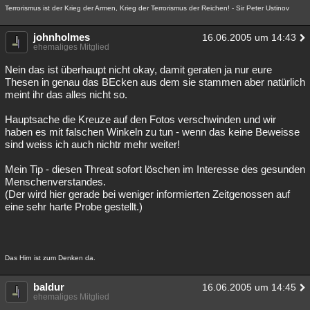
Terrorismus ist der Krieg der Armen, Krieg der Terrorismus der Reichen! - Sir Peter Ustinov
Besucht
Teilgenommen
Alle
Neue
Geschlossen
johnholmes
16.06.2005 um 14:43
Lesenswert
Schlüsselwörter
ehemaliges Mitglied
Nein das ist überhaupt nicht okay, damit geraten ja nur eure
Thesen in genau das BEcken aus dem sie stammen aber natürlich
meint ihr das alles nicht so.
Hauptsache die Kreuze auf den Fotos verschwinden und wir
haben es mit falschen Winkeln zu tun - wenn das keine Beweisse
sind weiss ich auch nichtr mehr weiter!
Mein Tip - diesen Threat sofort löschen im Interesse des gesunden
Menschenverstandes.
(Der wird hier gerade bei weniger informierten Zeitgenossen auf
eine sehr harte Probe gestellt.)
Das Hirn ist zum Denken da.
baldur
16.06.2005 um 14:45
ehemaliges Mitglied