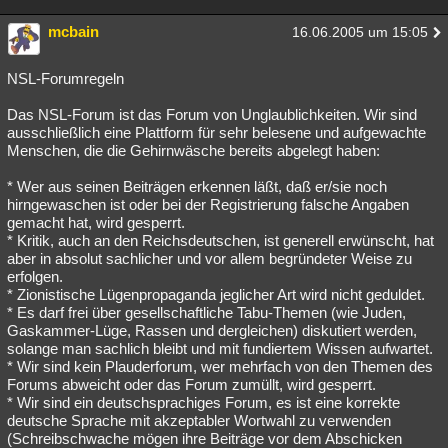
mcbain
16.06.2005 um 15:05
NSL-Forumregeln
Das NSL-Forum ist das Forum von Unglaublichkeiten. Wir sind
ausschließlich eine Plattform für sehr belesene und aufgewachte
Menschen, die die Gehirnwäsche bereits abgelegt haben:
* Wer aus seinen Beiträgen erkennen läßt, daß er/sie noch
hirngewaschen ist oder bei der Registrierung falsche Angaben
gemacht hat, wird gesperrt.
* Kritik, auch an den Reichsdeutschen, ist generell erwünscht, hat
aber in absolut sachlicher und vor allem begründeter Weise zu
erfolgen.
* Zionistische Lügenpropaganda jeglicher Art wird nicht geduldet.
* Es darf frei über gesellschaftliche Tabu-Themen (wie Juden,
Gaskammer-Lüge, Rassen und dergleichen) diskutiert werden,
solange man sachlich bleibt und mit fundiertem Wissen aufwartet.
* Wir sind kein Plauderforum, wer mehrfach von den Themen des
Forums abweicht oder das Forum zumüllt, wird gesperrt.
* Wir sind ein deutschsprachiges Forum, es ist eine korrekte
deutsche Sprache mit akzeptabler Wortwahl zu verwenden
(Schreibschwache mögen ihre Beiträge vor dem Abschicken