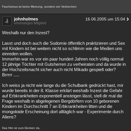
Faschismus ist keine Meinung, sondern ein Verbrechen
johnholmes
16.06.2005 um 15:04
ehemaliges Mitglied
Weshalb nur den Inzest?
Lasst und doch auch die Sodomie öffentlich praktizieren und Sex
mit Kindern ist bei weitem nicht so schlimm wie die Medien uns
einreden wollen.
Immerhin war es vor ein paar hundert Jahren noch völlig normal
12 jährige Töchter mit Gutsherren zu verheiraten und da wurde in
der Hochzeitsnacht sicher auch nicht Mikado gespielt oder?
Brrrrr .....
Ich weiss ja nicht wie lange du die Schulbank gedrückt hast, mir
wurde bereits in der 8. Klasse erklärt weshalb Inzest die Gefahr
auf Erbkrankheiten exponentiell ansteigen lässt, stell dir mal die
Frage weshalb in abgelegenen Bergdörfern von 10 geborenen
Kindern im Durchschnitt 7 an Erbkrankheiten litten und die
mongoloide Erscheinung dort alltäglich war - Experimente durch
Aliens?
Das Hirn ist zum Denken da.