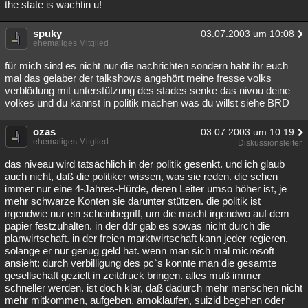
the state is wachtin u!
spuky
03.07.2003 um 10:08
ehemaliges Mitglied
für mich sind es nicht nur die nachrichten sondern habt ihr euch
mal das gelaber der talkshows angehört meine fresse volks
verblödung mit unterstützung des stades senke das nivou deine
volkes und du kannst in politik machen was du willst siehe BRD
ozas
03.07.2003 um 10:19
ehemaliges Mitglied
Diskussionsleiter
das niveau wird tatsächlich in der politik gesenkt. und ich glaub
auch nicht, daß die politiker wissen, was sie reden. die sehen
immer nur eine 4-Jahres-Hürde, deren Leiter umso höher ist, je
mehr schwarze Konten sie darunter stützen. die politik ist
irgendwie nur ein scheinbegriff, um die macht irgendwo auf dem
papier festzuhalten. in der ddr gab es sowas nicht durch die
planwirtschaft. in der freien marktwirtschaft kann jeder regieren,
solange er nur genug geld hat. wenn man sich mal microsoft
ansieht: durch verbilligung des pc`s konnte man die gesamte
gesellschaft gezielt in zeitdruck bringen. alles muß immer
schneller werden. ist doch klar, daß dadurch mehr menschen nicht
mehr mitkommen, aufgeben, amoklaufen, suizid begehen oder