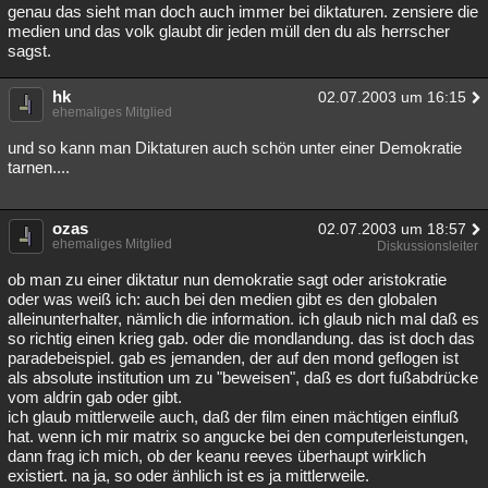
genau das sieht man doch auch immer bei diktaturen. zensiere die
medien und das volk glaubt dir jeden müll den du als herrscher
sagst.
hk
02.07.2003 um 16:15
ehemaliges Mitglied
und so kann man Diktaturen auch schön unter einer Demokratie
tarnen....
ozas
02.07.2003 um 18:57
ehemaliges Mitglied
Diskussionsleiter
ob man zu einer diktatur nun demokratie sagt oder aristokratie
oder was weiß ich: auch bei den medien gibt es den globalen
alleinunterhalter, nämlich die information. ich glaub nich mal daß es
so richtig einen krieg gab. oder die mondlandung. das ist doch das
paradebeispiel. gab es jemanden, der auf den mond geflogen ist
als absolute institution um zu "beweisen", daß es dort fußabdrücke
vom aldrin gab oder gibt.
ich glaub mittlerweile auch, daß der film einen mächtigen einfluß
hat. wenn ich mir matrix so angucke bei den computerleistungen,
dann frag ich mich, ob der keanu reeves überhaupt wirklich
existiert. na ja, so oder änhlich ist es ja mittlerweile.