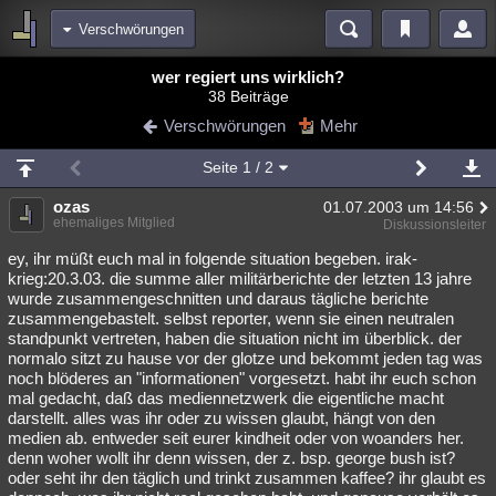
Verschwörungen
Bereiche
wer regiert uns wirklich?
38 Beiträge
Echtzeit
Diskussionen
Blogs
Videos
Statistiken
Verschwörungen
Mehr
Chat
Wiki
Neuigkeiten
3
Seite
1
/ 2
meine Rubriken
ozas
01.07.2003 um 14:56
Menschen
Wissenschaft
Politik
Mystery
Kriminalfälle
ehemaliges Mitglied
Diskussionsleiter
Spiritualität
Verschwörungen
Technologie
Ufologie
ey, ihr müßt euch mal in folgende situation begeben. irak-
krieg:20.3.03. die summe aller militärberichte der letzten 13 jahre
wurde zusammengeschnitten und daraus tägliche berichte
Natur
Umfragen
Unterhaltung
zusammengebastelt. selbst reporter, wenn sie einen neutralen
weitere Rubriken
standpunkt vertreten, haben die situation nicht im überblick. der
normalo sitzt zu hause vor der glotze und bekommt jeden tag was
Philosophie
Träume
Orte
Esoterik
Literatur
noch blöderes an "informationen" vorgesetzt. habt ihr euch schon
mal gedacht, daß das mediennetzwerk die eigentliche macht
Astronomie
Helpdesk
Gruppen
Gaming
Filme
darstellt. alles was ihr oder zu wissen glaubt, hängt von den
medien ab. entweder seit eurer kindheit oder von woanders her.
Musik
Clash
Verbesserungen
Allmystery
English
denn woher wollt ihr denn wissen, der z. bsp. george bush ist?
oder seht ihr den täglich und trinkt zusammen kaffee? ihr glaubt es
Übersichten