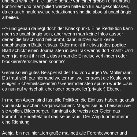
und das wirklich "alle" diese portale von einer großen einrichtung
kontrolliert und manipuliert werden halte ich für ausgeschlossen,
da es auch haufenweise redaktionen sind die absolut unabhängig
arbeiten.
--> und genau da liegt doch der Knackpunkt. Eine Redaktion kann
noch so unabhängig sein, aber wenn man keine Infos ausser
denen die falsch sind bekommt, dann nützen auch keine
unabhängigen Blätter etwas. Oder meint ihr etwa jedes poplige
Blatt schickt einen Journalisten in den Irak wenns dort knallt? Und
wenn ja, meint ihr nicht, dass man die Einreise verhindern oder
blockieren/erschweren könnte?
Genauso ein gutes Beispiel ist der Tod von Jürgen W. Möllemann.
Da traut sich gar niemand weiter ran, weil er sonst die Keule von
einigen Sicherheitsdiensten / Geheimdiensten spüren würde....sei
es nun auf wirtschaftlicher oder personeller(privater) Ebene.
In meinen Augen sind fast alle Politiker, die Einfluss haben, gekauft
von ausländischen "Organisationen". Mögen sie nun heissen wie
sie wollen, Bilderberger, Illuminati oder weiss der Geier, das
kommt im Endeffekt auf das selbe raus. Der Weg führt immer in
eine Richtung.
Achja, bin neu hier...ich grüße mal nett alle Forenbewohner und