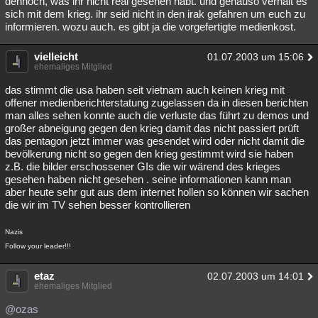
dennoch, was ihr nicht real gesehen habt. und genauso verhält es
sich mit dem krieg. ihr seid nicht in den irak gefahren um euch zu
Besucht
Teilgenommen
Alle
Neue
Geschlossen
informieren. wozu auch. es gibt ja die vorgefertigte medienkost.
Lesenswert
Schlüsselwörter
vielleicht
01.07.2003 um 15:06
ehemaliges Mitglied
das stimmt die usa haben seit vietnam auch keinen krieg mit
offener medienberichterstatung zugelassen da in diesen berichten
man alles sehen konnte auch die verluste das führt zu demos und
großer abneigung gegen den krieg damit das nicht passiert prüft
das pentagon jetzt immer was gesendet wird oder nicht damit die
bevölkerung nicht so gegen den krieg gestimmt wird sie haben
z.B. die bilder erschossener GIs die wir wärend des krieges
gesehen haben nicht gesehen . seine informationen kann man
aber heute sehr gut aus dem internet hollen so können wir sachen
die wir im TV sehen besser kontrollieren
Nazis
Follow your leader!!!
etaz
02.07.2003 um 14:01
ehemaliges Mitglied
@ozas