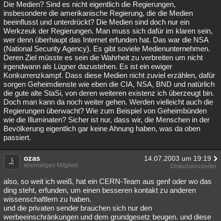
Die Medien? Sind es nicht eigentlich die Regierungen,
insbesondere die amerikanische Regierung, die die Medien
beeinflusst und unterdrückt? Die Medien sind doch nur ein
Werkzeuk der Regierungen. Man muss sich dafür im klaren sein,
wer denn überhaupt das Internet erfunden hat. Das war die NSA
(National Security Agency). Es gibt soviele Medienunternehmen.
Deren Ziel müsste es sein die Wahrheit zu verbreiten um nicht
irgendwann als Lügner dazustehen. Es ist ein ewiger
Konkurrenzkampf. Dass diese Medien nicht zuviel erzählen, dafür
sorgen Geheimdienste wie eben die CIA, NSA, BND und natürlich
die gute alte StaSi, von deren weiteren existenz ich überzeugt bin.
Doch man kann da noch weiter gehen. Werden vielleicht auch die
Regierungen überwacht? Wie zum Beispiel von Geheimbünden
wie die Illuminaten? Sicher ist nur, dass wir, die Menschen in der
Bevölkerung eigentlich gar keine Ahnung haben, was da oben
passiert.
ozas
14.07.2003 um 19:19
ehemaliges Mitglied
Diskussionsleiter
also, so weit ich weiß, hat ein CERN-Team aus genf oder wo das
ding steht, erfunden, um einen besseren kontakt zu anderen
wissenschaftlern zu haben.
und die privaten sender brauchen sich nur den
werbeeinschränkungen und dem grundgesetz beugen. und diese