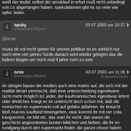
weiß der teufel. selbst der amoklauf in erfurt muß nicht unbedingt
von cs abgehangen haben. spekulationen gibt es so viele wie
opfer. leider.
spuky
03.07.2003 um 10:27
ehemaliges Mitglied
@ozas
muss dir vol recht geben für unsere politiker ist es wirklich nur
noch eine vier jahres hürde danach wird wieder gelogen das die
balken biegen um noch mal 4 jahre vorn zu sein
ozas
03.07.2003 um 11:36
ehemaliges Mitglied
Diskussionsleiter
im übrigen bauen die medien auch eine matrix auf, die sich mit der
realität derart vermischt, daß eine unterscheidung irgendwann
nicht mehr möglich ist. jeder, der kaufmännisches irgendwas lehrnt
oder ähnliches kriegt es im unterricht doch schon mit, daß die
menschen im supermarkt voll auf gefake abfahren. ihr braucht
bloß mal ins kaufland hineingehen. raus kommt ihr mit ner cola,
kaugummis, ne bild etc. das wart ihr nicht. das waren die
geschickt angeordneten bunten bildchen und farben, die ihr im
rundgang durch den supermarkt findet. die ganze chose haben