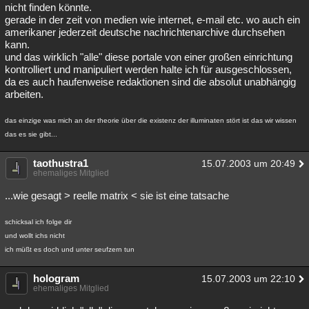
nicht finden könnte.
gerade in der zeit von medien wie internet, e-mail etc. wo auch ein
amerikaner jederzeit deutsche nachrichtenarchive durchsehen
kann.
und das wirklich "alle" diese portale von einer großen einrichtung
kontrolliert und manipuliert werden halte ich für ausgeschlossen,
da es auch haufenweise redaktionen sind die absolut unabhängig
arbeiten.
das einzige was mich an der theorie über die existenz der illuminaten stört ist das wir wissen
das es sie gibt...
taothustra1
15.07.2003 um 20:49
ehemaliges Mitglied
...wie gesagt > reelle matrix < sie ist eine tatsache
schicksal ich folge dir
und wollt ichs nicht
ich müßt es doch und unter seufzern tun
hologram
15.07.2003 um 22:10
ehemaliges Mitglied