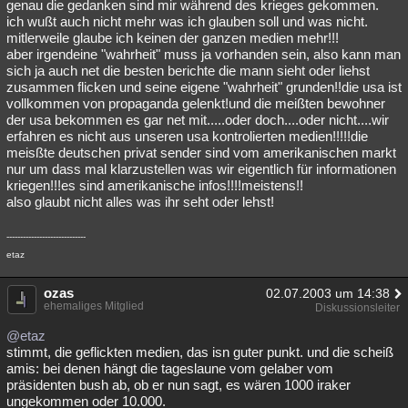
genau die gedanken sind mir während des krieges gekommen.
ich wußt auch nicht mehr was ich glauben soll und was nicht.
mitlerweile glaube ich keinen der ganzen medien mehr!!!
aber irgendeine "wahrheit" muss ja vorhanden sein, also kann man
sich ja auch net die besten berichte die mann sieht oder liehst
zusammen flicken und seine eigene "wahrheit" grunden!!die usa ist
vollkommen von propaganda gelenkt!und die meißten bewohner
der usa bekommen es gar net mit.....oder doch....oder nicht....wir
erfahren es nicht aus unseren usa kontrolierten medien!!!!!die
meisßte deutschen privat sender sind vom amerikanischen markt
nur um dass mal klarzustellen was wir eigentlich für informationen
kriegen!!!es sind amerikanische infos!!!!meistens!!
also glaubt nicht alles was ihr seht oder lehst!
-----------------------------
etaz
ozas
02.07.2003 um 14:38
ehemaliges Mitglied
Diskussionsleiter
@etaz
stimmt, die geflickten medien, das isn guter punkt. und die scheiß
amis: bei denen hängt die tageslaune vom gelaber vom
präsidenten bush ab, ob er nun sagt, es wären 1000 iraker
ungekommen oder 10.000.