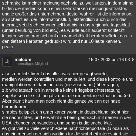
schranke ist meiner meinung nach viel zu weit unten. in dem sinne
bilden die medien schon einen sehr starken meinungs-attraktor.
und je größer das unternehmen, desto "wahrer" ist die information,
so scheint es. der informationsfluß, letztendlich auch durch das
internet, setzt sich exponentiell fort bis in das regionale tagesblatt
(unter berufung von bild etc.). es würde auch äußerst schlecht
klingen, wenn man sich auf ein wurschtblatt berufen würde, das in
den tiefsten karpaten gedruckt wird und nur 10 leute kennen.
peace.
malcom
15.07.2003 um 16:03
ehemaliges Mitglied
also zum teil stimmt das alles was hier gesagt wurde,
medien werden kontrolliert und manipuliert, und diese kontrolle und
manipulation wird dann auf uns (die zuschauer) übertragen,
z.b wird tatsächlich in amerika keine kriegsberichterstattung
zugelassen die sich negativ über die momentane situation äußert.
Aber damit kann man doch nicht die ganze welt an der nase
herumführen,
simples beispiel, ein amerikaner wohnt in deutschland, sieht hier
die nachrichten, und erwähnt sie beim gespräch mit seinen in den
USA lebenden verwandten, und schon is die sache klar,
es gibt viel zu viele verschiedene nachrichtenportale (Global) als
das ein mensch der sich wirklich für die wahrheit interessiert sie