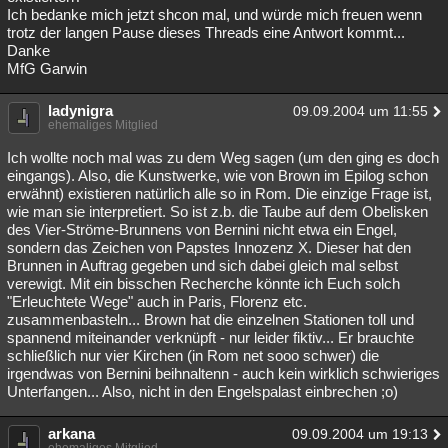
Ich bedanke mich jetzt shcon mal, und würde mich freuen wenn
trotz der langen Pause dieses Threads eine Antwort kommt...
Danke
MfG Garwin
ladynigra
09.09.2004 um 11:55
ehemaliges Mitglied
Ich wollte noch mal was zu dem Weg sagen (um den ging es doch
eingangs). Also, die Kunstwerke, wie von Brown im Epilog schon
erwähnt) existieren natürlich alle so in Rom. Die einzige Frage ist,
wie man sie interpretiert. So ist z.b. die Taube auf dem Obelisken
des Vier-Ströme-Brunnens von Bernini nicht etwa ein Engel,
sondern das Zeichen von Papstes Innozenz X. Dieser hat den
Brunnen in Auftrag gegeben und sich dabei gleich mal selbst
verewigt. Mit ein bisschen Recherche könnte ich Euch solch
"Erleuchtete Wege" auch in Paris, Florenz etc.
zusammenbasteln... Brown hat die einzelnen Stationen toll und
spannend miteinander verknüpft - nur leider fiktiv... Er brauchte
schließlich nur vier Kirchen (in Rom net sooo schwer) die
irgendwas von Bernini beihnaltenn - auch kein wirklich schwieriges
Unterfangen... Also, nicht in den Engelspalast einbrechen ;o)
arkana
09.09.2004 um 19:13