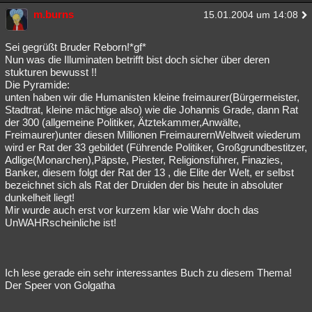
m.burns
15.01.2004 um 14:08
Sei gegrüßt Bruder Reborn!*gf*
Nun was die Illuminaten betrifft bist doch sicher über deren
stukturen bewusst !!
Die Pyramide:
unten haben wir die Humanisten kleine freimaurer(Bürgermeister,
Stadtrat, kleine mächtige also) wie die Johannis Grade, dann Rat
der 300 (allgemeine Politiker, Ätztekammer,Anwälte,
Freimaurer)unter diesen Millionen FreimaurernWeltweit wiederum
wird er Rat der 33 gebildet (Führende Politiker, Großgrundbestitzer,
Adlige(Monarchen),Päpste, Piester, Religionsführer, Finazies,
Banker, diesem folgt der Rat der 13 , die Elite der Welt, er selbst
bezeichnet sich als Rat der Druiden der bis heute in absoluter
dunkelheit liegt!
Mir wurde auch erst vor kurzem klar wie Wahr doch das
UnWAHRscheinliche ist!
Ich lese gerade ein sehr interessantes Buch zu diesem Thema!
Der Speer von Golgatha