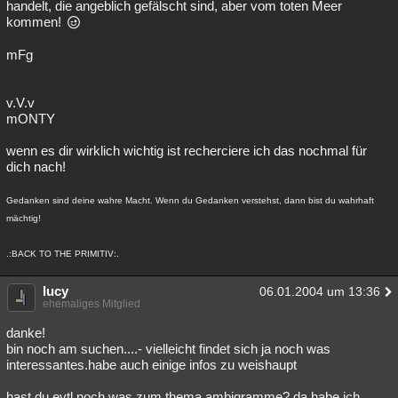
handelt, die angeblich gefälscht sind, aber vom toten Meer
kommen!
mFg
v.V.v
mONTY
wenn es dir wirklich wichtig ist recherciere ich das nochmal für
dich nach!
Gedanken sind deine wahre Macht. Wenn du Gedanken verstehst, dann bist du wahrhaft
mächtig!
.:BACK TO THE PRIMITIV:.
lucy
06.01.2004 um 13:36
ehemaliges Mitglied
danke!
bin noch am suchen....- vielleicht findet sich ja noch was
interessantes.habe auch einige infos zu weishaupt
hast du evtl noch was zum thema ambigramme? da habe ich