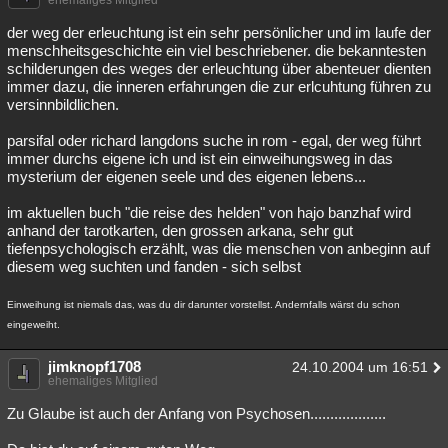
ehemaliges Mitglied
der weg der erleuchtung ist ein sehr persönlicher und im laufe der
menschheitsgeschichte ein viel beschriebener. die bekanntesten
schilderungen des weges der erleuchtung über abenteuer dienten
immer dazu, die inneren erfahrungen die zur erlcuhtung führen zu
versinnbildlichen.
parsifal oder richard langdons suche in rom - egal, der weg führt
immer durchs eigene ich und ist ein einweihungsweg in das
mysterium der eigenen seele und des eigenen lebens...
im aktuellen buch "die reise des helden" von hajo banzhaf wird
anhand der tarotkarten, den grossen arkana, sehr gut
tiefenpsychologisch erzählt, was die menschen von anbeginn auf
diesem weg suchten und fanden - sich selbst
Einweihung ist niemals das, was du dir darunter vorstellst. Andernfalls wärst du schon
eingeweiht.
jimknopf1708
24.10.2004 um 16:51
ehemaliges Mitglied
Zu Glaube ist auch der Anfang von Psychosen...................