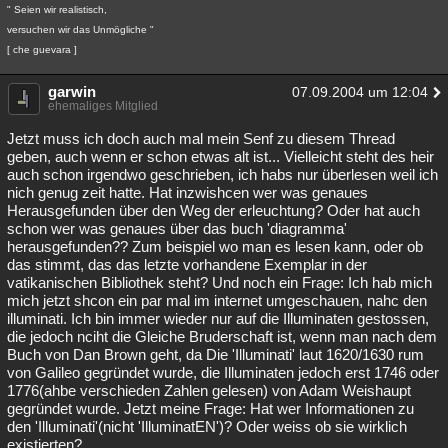
" Seien wir realistisch,
versuchen wir das Unmögliche "
[ che guevara ]
garwin
07.09.2004 um 12:04
ehemaliges Mitglied
Jetzt muss ich doch auch mal mein Senf zu diesem Thread
geben, auch wenn er schon etwas alt ist... Vielleicht steht des heir
auch schon irgendwo geschrieben, ich habs nur überlesen weil ich
nich genug zeit hatte. Hat inzwishcen wer was genaues
Herausgefunden über den Weg der erleuchtung? Oder hat auch
schon wer was genaues über das buch 'diagramma'
herausgefunden?? Zum beispiel wo man es lesen kann, oder ob
das stimmt, das das letzte vorhandene Exemplar in der
vatikanischen Bibliothek steht? Und noch ein Frage: Ich hab mich
mich jetzt shcon ein par mal im internet umgeschauen, nahc den
illuminati. Ich bin immer wieder nur auf die Illuminaten gestossen,
die jedoch nciht die Gleiche Bruderschaft ist, wenn man nach dem
Buch von Dan Brown geht, da Die 'Illuminati' laut 1620/1630 rum
von Galileo gegründet wurde, die Illuminaten jedoch erst 1746 oder
1776(ahbe verschieden Zahlen gelesen) von Adam Weishaupt
gegründet wurde. Jetzt meine Frage: Hat wer Informationen zu
den 'Illuminati'(nicht 'IlluminatEN')? Oder weiss ob sie wirklich
existierten?