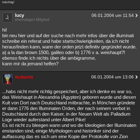
mächtig!
Besucht
Teilgenommen
Alle
Neue
Geschlossen
lucy
06.01.2004 um 11:54
Lesenswert
Schlüsselwörter
ehemaliges Mitglied
hi!
bin neu hier und auf der suche nach mehr infos über die illuminati
schreibe ein referat und habe startschwierigkeiten, da ich nicht
herausfinden kann, wann der orden jetzt definitiv gegründet wurde.
a) a la dan brown 1500, galileo oder b) 1776 v a. weishaupt?!
ebenso finde ich nichts über die ambigramme.
kann mir da jemand helfen?
m.burns
06.01.2004 um 13:06
...habs nicht mehr richtig gespeichert, aber ich denke es war so,
das Weishaupt in Alexandria (Ägypten) geboren wurde und diesen
Kult von Dort nach Deutschland mitbrachte, in Mönchen gründete
er dann 1776 den Illuminaten Orden, der nach seinem verbot in
Deutschland durch den Kaiser, in der Neuen Welt als Palladium
Loge wieder auferstand unter Albert Pike!
Es ist nicht zu bleegen wann und wo die Ideologien der Illuminaten
enstanden sind, einige Mythologen und historiker sind der
auffassung das es sich um eine Kopie der Protokolle von Zion