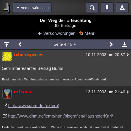
Verschwörungen
Bereiche
Der Weg der Erleuchtung
83 Beiträge
Echtzeit
Diskussionen
Blogs
Videos
Statistiken
Verschwörungen
Mehr
Chat
Wiki
Neuigkeiten
2
Seite
4
/ 5
meine Rubriken
rebornspecies
10.11.2003 um 20:37
Menschen
Wissenschaft
Politik
Mystery
Kriminalfälle
Spiritualität
Verschwörungen
Technologie
Ufologie
Sehr interresanter Beitrag Burns!
Natur
Umfragen
Unterhaltung
Es gibt nur eine Wahrheit, alles andere kann man als Roman veröffentlichen!
weitere Rubriken
m.burns
13.11.2003 um 21:46
Philosophie
Träume
Orte
Esoterik
Literatur
Link: www.dhm.de (extern)
Astronomie
Helpdesk
Gruppen
Gaming
Filme
http://www.dhm.de/lemo/html/biografien/HaushoferKarl/
Musik
Clash
Verbesserungen
Allmystery
English
Gedanken sind deine wahre Macht. Wenn du Gedanken verstehst, dann bist du wahrhaft
Übersichten