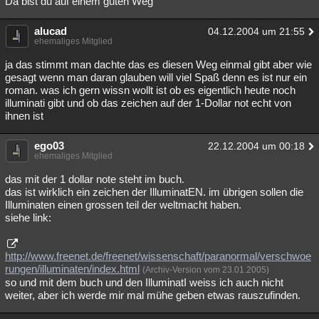
Da bist du auf einem guten Weg
alucad
04.12.2004 um 21:55
ehemaliges Mitglied
ja das stimmt man dachte das es diesen Weg einmal gibt aber wie
gesagt wenn man daran glauben will viel Spaß denn es ist nur ein
roman. was ich gern wissn wollt ist ob es eigentlich heute noch
illuminati gibt und ob das zeichen auf der 1-Dollar not echt von
ihnen ist
ego03
22.12.2004 um 00:18
ehemaliges Mitglied
das mit der 1 dollar note steht im buch.
das ist wirklich ein zeichen der IlluminatEN. im übrigen sollen die
Illuminaten einen grossen teil der weltmacht haben.
siehe link:
http://www.freenet.de/freenet/wissenschaft/paranormal/verschwoe
rungen/illuminaten/index.html
(Archiv-Version vom 23.01.2005)
so und mit dem buch und den IlluminatI weiss ich auch nicht
weiter, aber ich werde mir mal mühe geben etwas rauszufinden.