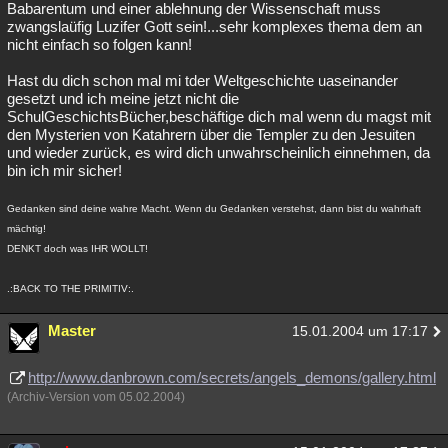
Babarentum und einer ablehnung der Wissenschaft muss
zwangslaüfig Luzifer Gott sein!...sehr komplexes thema dem an
nicht einfach so folgen kann!
Hast du dich schon mal mi tder Weltgeschichte uaseinander
gesetzt und ich meine jetzt nicht die
SchulGeschichtsBücher,beschäftige dich mal wenn du magst mit
den Mysterien von Katahrern über die Templer zu den Jesuiten
und wieder zurück, es wird dich unwahrscheinlich einnehmen, da
bin ich mir sicher!
Gedanken sind deine wahre Macht. Wenn du Gedanken verstehst, dann bist du wahrhaft
mächtig!
DENKT doch was IHR WOLLT!
.:BACK TO THE PRIMITIV:.
Master
15.01.2004 um 17:17
http://www.danbrown.com/secrets/angels_demons/gallery.html
(Archiv-Version vom 05.02.2004)