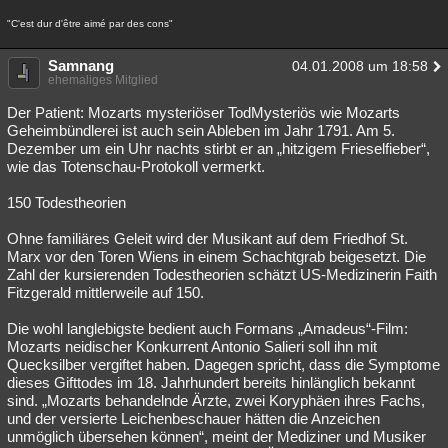
"C'est dur d'être aimé par des cons"
Samnang
04.01.2008 um 18:58
ehemaliges Mitglied
Der Patient: Mozarts mysteriöser TodMysteriös wie Mozarts
Geheimbündlerei ist auch sein Ableben im Jahr 1791. Am 5.
Dezember um ein Uhr nachts stirbt er an „hitzigem Frieselfieber“,
wie das Totenschau-Protokoll vermerkt.
150 Todestheorien
Ohne familiäres Geleit wird der Musikant auf dem Friedhof St.
Marx vor den Toren Wiens in einem Schachtgrab beigesetzt. Die
Zahl der kursierenden Todestheorien schätzt US-Medizinerin Faith
Fitzgerald mittlerweile auf 150.
Die wohl langlebigste bedient auch Formans „Amadeus“-Film:
Mozarts neidischer Konkurrent Antonio Salieri soll ihn mit
Quecksilber vergiftet haben. Dagegen spricht, dass die Symptome
dieses Gifttodes im 18. Jahrhundert bereits hinlänglich bekannt
sind. „Mozarts behandelnde Ärzte, zwei Koryphäen ihres Fachs,
und der versierte Leichenbeschauer hätten die Anzeichen
unmöglich übersehen können“, meint der Mediziner und Musiker