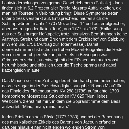
Lautwiederholungen von gerade Geschriebenem (Palilalie), dann
finden sich in 6,2 Prozent aller Briefe Mozarts Auffälligkeiten, die
man mit Tourette in Verbindung bringt. Diese Symptome treten
unter Stress verstärkt auf. Entsprechend häufen sich die
Schimpfwörter im Jahr 1770 (Mozart war 14 und auf erfolgreicher,
aber anstrengender Italien-Tour), von 1777 bis 1781 (Entlassung
aus der Salzburger Hofkapelle, trotz intensiven Bemühungen keine
Aufträge, Streit und dann Bruch mit dem Erzbischof von Salzburg
in Wien) und 1791 (Auftrag zur Totenmesse). Damit
übereinstimmend ist schon in frühen Mozart-Biografien die Rede
von einem unruhigen Mozart, der stets in Bewegung war,
Grimassen schnitt, unentwegt mit den Füssen und auch sonst
herumhibbelte und plötzlich über die Tische sprang und dabei
katzengleich miaute.
Das Miauen soll eine Zeit lang derart überhand genommen haben,
dass es sogar in der Geschwindigkeitsangabe "Rondo Miau" für
das Finale des Flötenquartetts KV 298 (1786) auftauchte. 1790
komponierte Mozart das Stückchen KV 625 "Nun, liebes
Weibchen, ziehst mit mir", in dem die Sopranstimme dem Bass
antwortet: "Miau, miau, miau, miau."
In den Briefen an sein Bäsle (1777-1780) und bei der Benennung
des musikalischen Zirkels des Barons von Jacquin erfand er
darüber hinaus einen nicht enden wollenden Strom von