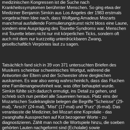
medizinischen Kongressen ist die Suche nach
Krankheitssymptomen berühmter Menschen. So ging etwa der
Mediziner Benjamin Simkin aus Los Angeles der 1983 erstmals
vorgebrachten Idee nach, dass Wolfgang Amadeus Mozarts
manchmal ausfallende Formulierungskunst nicht bloss eine Laune,
sondern eine Ausprägung des Tourette-Syndroms war. Menschen
mit Tourette leben nicht nur mit körperlichen Ticks, sondern oft
auch mit dem nur kurzzeitig unterdrückbaren Zwang,
gesellschaftlich Verpöntes laut zu sagen.
Tatsächlich fand sich in 39 von 371 untersuchten Briefen des
Musikers scheinbar schweinisches Wortgut, während die
Antworten der Eltern und der Schwester ohne dergleichen
auskamen. Es war also wenig wahrscheinlich, dass das Fluchen
eine Familienangewohnheit war, was öfter behauptet wurde.
Simkin fühlte sich dadurch ermutigt, ins Detail zu gehen, und
schrieb sich nun penibel alle Sauereien heraus. Platz eins der
Mozartschen Sudelrangliste belegen die Begriffe "Scheisse" (29-
mal), "Arsch" (24-mal), "Mist" (17-mal) und "Furz" (6-mal). Das
veranlasste die Mediziner, bei Mozart eine Koprolalie - das
zwanghafte Aussprechen auf Kot bezogener Worte - zu
diagnostizieren. Zählt man noch die Wortspiele hinzu, die soeben
gehörten Lauten nachgeformt sind (Echolalie) sowie