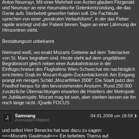
Anton Neumayr. Mit einer Mehrheit von Ärzten glauben Fitzgerald
und Neumayr an eine rheumatische Gelenkentzündung, die das
Genie aufs Sterbebett geworfen haben soll. Die Fachleute
sprechen von einer „perakuten Verlaufsform“, in der das Fieber
rapide ansteigt und der Patient binnen Tagen an einer Lähmung der
Hirnzentren stirbt.
Bestattungsort unbekannt
Niemand weiß, wo exakt Mozarts Gebeine auf dem Totenacker
von St. Marx begraben sind. Heute steht auf dem ungefähren
Begräbnisort gleich neben einer Autobahntrasse in der
Einflugschneise des Flughafens Wien-Schwechat ein nachträglich
errichtetes Grab im Mozart-Kugeln-Zuckerbäckerstil. Am Eingang
prangt ein riesiges Schild „MozartWien 2006“. Die Stadt putzt den
Friedhof heraus für den bevorstehenden Ansturm. Rund 250 000
zusätzliche Übernachtungen erwarten die Hoteliers der Metropole
im Jubiläumsjahr. Mozart mag tot sein, aber sterben lassen sie ihn
noch lange nicht. /Quelle FOCUS
Samnang
04.01.2008 um 18:59
ehemaliges Mitglied
und selbst Herr Benecke hat was dazu zu sagen:
===Mozarts Gaulimauli=== Ein beliebtes Thema auf