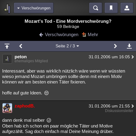
Verschwörungen
Bereiche
Mozart's Tod - Eine Mordverschwörung?
59 Beiträge
Echtzeit
Diskussionen
Blogs
Videos
Statistiken
Verschwörungen
Mehr
Chat
Wiki
Neuigkeiten
Seite
2
/ 3
meine Rubriken
peton
31.01.2006 um 16:05
Menschen
Wissenschaft
Politik
Mystery
Kriminalfälle
ehemaliges Mitglied
Spiritualität
Verschwörungen
Technologie
Ufologie
Interessant, aber was wirklich nützlich wäre wenn wir wüssten
wieso jemand Mozart umbringen sollte denn mit einem Motiv
können wir am besten einen Täter fixieren.
Natur
Umfragen
Unterhaltung
weitere Rubriken
hoffe auf gute Ideen.
Philosophie
Träume
Orte
Esoterik
Literatur
zaphodB.
31.01.2006 um 21:55
Diskussionsleiter
Astronomie
Helpdesk
Gruppen
Gaming
Filme
dann denk mal selber
Musik
Clash
Verbesserungen
Allmystery
English
Oben hab ich schon ein paar mögliche Täter und Motive
aufgezählt. Sag doch einfach mal Deine Meinung drüber.
Übersichten