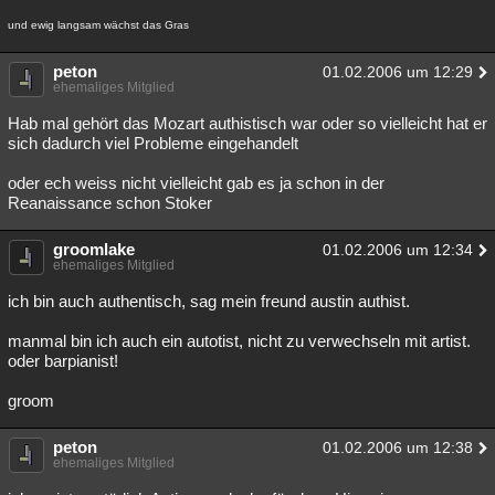
Besucht
Teilgenommen
Alle
Neue
Geschlossen
und ewig langsam wächst das Gras
Lesenswert
Schlüsselwörter
peton
01.02.2006 um 12:29
ehemaliges Mitglied
Hab mal gehört das Mozart authistisch war oder so vielleicht hat er
sich dadurch viel Probleme eingehandelt
oder ech weiss nicht vielleicht gab es ja schon in der
Reanaissance schon Stoker
groomlake
01.02.2006 um 12:34
ehemaliges Mitglied
ich bin auch authentisch, sag mein freund austin authist.
manmal bin ich auch ein autotist, nicht zu verwechseln mit artist.
oder barpianist!
groom
peton
01.02.2006 um 12:38
ehemaliges Mitglied