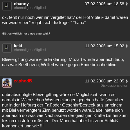
channy
07.02.2006 um 18:58
ehemaliges Mitglied
ok, fehlt nur noch wer ihn vergiftet hat? der Hof ? ble i- damit wären
wir wieder bei "er gab sich die kugel " *haha*
Gibt es wirklich nur diese eine Welt?
kekf
11.02.2006 um 15:02
ehemaliges Mitglied
Bleivergiftung wäre eine Erklärung, Mozart wurde aber nich taub,
das war Beethoven; Wolferl wurde gegen Ende beinahe blind
zaphodB.
11.02.2006 um 22:05
Diskussionsleiter
unbeabsichtigte Bleivergiftung wäre ne Möglichkeit ,wenn es
damals in Wien schon Wasserleitungen gegeben hätte (war aber
nur in der Hofburg der Fall)oder Geschirr/Besteck aus unreinem
mit Blei vermengtem Zinn benutzt worden wäre.Dabei hätte sich
aber auch so was wie Nachlassen der geistigen Kräfte bis hin zum
Irrsinn einstellen müssen. Der Mann hat aber bis zum Schluß
komponiert und wie !!!