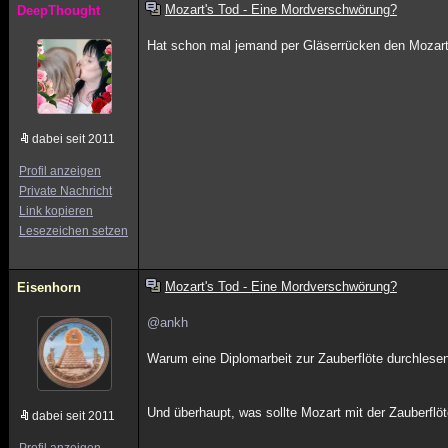
Mozart's Tod - Eine Mordverschwörung?
DeepThought
Hat schon mal jemand per Gläserrücken den Mozart 
dabei seit 2011
Profil anzeigen
Private Nachricht
Link kopieren
Lesezeichen setzen
Mozart's Tod - Eine Mordverschwörung?
Eisenhorn
@ankh
Warum eine Diplomarbeit zur Zauberflöte durchlese
Und überhaupt, was sollte Mozart mit der Zauberflö
dabei seit 2011