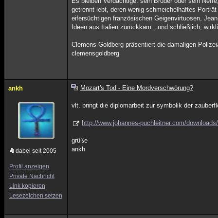
Es bleiben Verdächtige: sein Bruder oder sein Neffe
getrennt lebt, deren wenig schmeichelhaftes Porträt
eifersüchtigen französischen Geigenvirtuosen, Jean
Ideen aus Italien zurückkam…und schließlich, wirkl
Clemens Goldberg präsentiert die damaligen Polizeia
clemensgoldberg
Mozart's Tod - Eine Mordverschwörung?
ankh
vlt. bringt die diplomarbeit zur symbolik der zauberfl
http://www.johannes-puchleitner.com/downloads/
grüße
ankh
dabei seit 2005
Profil anzeigen
Private Nachricht
Link kopieren
Lesezeichen setzen