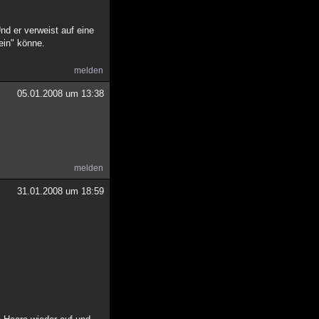
nd er verweist auf eine
ein" könne.
melden
05.01.2008 um 13:38
melden
31.01.2008 um 18:59