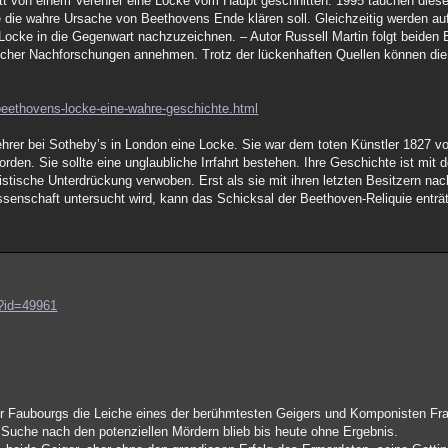
t von einem Verehrer eine Locke vom Haupt geschnitten. 1995 tauchen diese
e die wahre Ursache von Beethovens Ende klären soll. Gleichzeitig werden a
ocke in die Gegenwart nachzuzeichnen. – Autor Russell Martin folgt beiden E
tischer Nachforschungen annehmen. Trotz der lückenhaften Quellen können die
-beethovens-locke-eine-wahre-geschichte.html
hrer bei Sotheby’s in London eine Locke. Sie war dem toten Künstler 1827 
rden. Sie sollte eine unglaubliche Irrfahrt bestehen. Ihre Geschichte ist mit
stische Unterdrückung verwoben. Erst als sie mit ihren letzten Besitzern na
senschaft untersucht wird, kann das Schicksal der Beethoven-Reliquie enträt
p?id=49961
r Faubourgs die Leiche eines der berühmtesten Geigers und Komponisten Fra
 Suche nach den potenziellen Mördern blieb bis heute ohne Ergebnis.