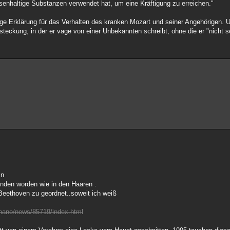
senhaltige Substanzen verwendet hat, um eine Kräftigung zu erreichen."
ige Erklärung für das Verhalten des kranken Mozart und seiner Angehörigen. U
teckung, in der er vage von einer Unbekannten schreibt, ohne die er "nicht s
in
funden worden wie in den Haaren .
 Beethoven zu geordnet..soweit ich weiß
/nano/news/85719/index.html