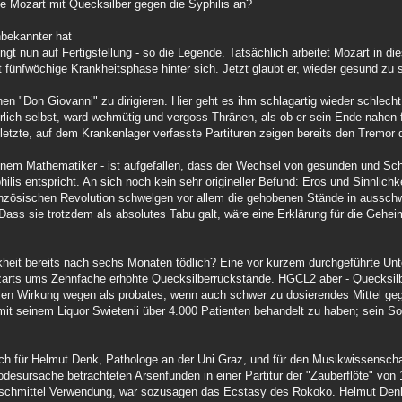
e Mozart mit Quecksilber gegen die Syphilis an?
nbekannter hat
ngt nun auf Fertigstellung - so die Legende. Tatsächlich arbeitet Mozart in 
 fünfwöchige Krankheitsphase hinter sich. Jetzt glaubt er, wieder gesund zu 
en "Don Giovanni" zu dirigieren. Hier geht es ihm schlagartig wieder schlec
fhörlich selbst, ward wehmütig und vergoss Thränen, als ob er sein Ende nahe
etzte, auf dem Krankenlager verfasste Partituren zeigen bereits den Tremor 
nem Mathematiker - ist aufgefallen, dass der Wechsel von gesunden und Sc
lis entspricht. An sich noch kein sehr origineller Befund: Eros und Sinnlichk
nzösischen Revolution schwelgen vor allem die gehobenen Stände in ausschwe
. Dass sie trotzdem als absolutes Tabu galt, wäre eine Erklärung für die Geh
kheit bereits nach sechs Monaten tödlich? Eine vor kurzem durchgeführte Un
zarts ums Zehnfache erhöhte Quecksilberrückstände. HGCL2 aber - Quecksilb
iellen Wirkung wegen als probates, wenn auch schwer zu dosierendes Mittel ge
mit seinem Liquor Swietenii über 4.000 Patienten behandelt zu haben; sein S
uch für Helmut Denk, Pathologe an der Uni Graz, und für den Musikwissenschaf
odesursache betrachteten Arsenfunden in einer Partitur der "Zauberflöte" von
tschmittel Verwendung, war sozusagen das Ecstasy des Rokoko. Helmut Denk: