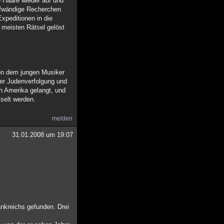
 Haare wieder auf und
ufwändige Recherchen
xpeditionen in die
 meisten Rätsel gelöst
von dem jungen Musiker
 der Judenverfolgung und
ch Amerika gelangt, und
selt werden.
melden
31.01.2008 um 19:07
nkreichs gefunden. Drei