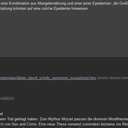
eine Kombination aus Mangelernährung und einer jener Epedemien ,die Großstä
tattung könnten auf eine solche Epedemie hinweisen.
_Interviews/dieter_david_scholz_rezension_mozartstod.htm
(Archiv-Version vo
d=153372
od
seinem Tod geklagt haben. Zum Mythos Mozart passen die diversen Mordtheori
uch von Sex and Crime. Eine neue These verweist zumindest letzteres ins Re