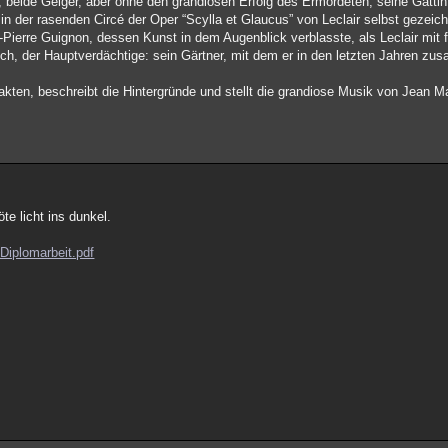
, beide Geiger, aber ohne den grandiosen Erfolg des Ermordeten, seine Gattin
 in der rasenden Circé der Oper “Scylla et Glaucus” von Leclair selbst gezeich
-Pierre Guignon, dessen Kunst in dem Augenblick verblasste, als Leclair mit
ich, der Hauptverdächtige: sein Gärtner, mit dem er in den letzten Jahren zu
kten, beschreibt die Hintergründe und stellt die grandiose Musik von Jean Mar
öte licht ins dunkel.
Diplomarbeit.pdf