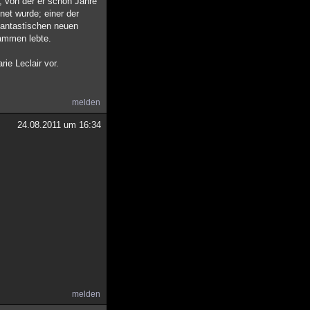
, von der er schon Jahre
net wurde; einer der
 fantastischen neuen
sammen lebte.
ie Leclair vor.
melden
24.08.2011 um 16:34
melden