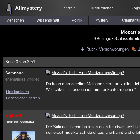
Allmystery
Echtzeit
Diskussionen
Blogs
Menschen
Wissenschaft
Politik
Mystery
Kriminalfäl
Mozart'
59 Beiträge
▪ Schlüsselwörte
Rubrik Verschwörungen
1
Seite 3 von 3
Mozart's Tod - Eine Mordverschwörung?
Samnang
ehemaliges Mitglied
Da kann man geteilter Meinung sein...trotz allem i
Wiklichkeit...müssen nicht immer konform gehen*
Link kopieren
Lesezeichen setzen
Mozart's Tod - Eine Mordverschwörung?
zaphodB.
Diskussionsleiter
Die Salierie-Theorie halte ich auch für etwas weit h
seinerzeit musikalisch durchaus anerkannt und erfo