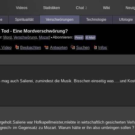
Videos
Statistiken
Chat
Wiki
Neuig
2
le
Spiritualität
Verschwörungen
Technologie
Ufologie
s Tod - Eine Mordverschwörung?
r:
Mord
,
Verschwörung
,
Mozart
▪ Abonnieren:
Feed
E-Mail
 Video
Beobachten
Antworten
Suchen
Infos
ch mag auch Salierei, zumindest die Musik. Bisschen einseitig was.....und K
ergeholt.Salierie war Hofkapellmeister,mlebte in wirtschaftlich gesicherten Ver
lgreich- im Gegensatz zu Mozart. Warum hätte er ihn also umbringen sollen ?