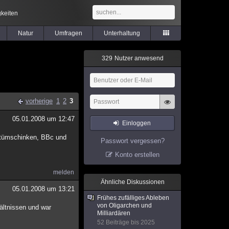
keiten
Natur
Umfragen
Unterhaltung
3
2
9
Nutzer anwesend
vorherige
1
2
3
05.01.2008 um 12:47
Einloggen
ostümschinken, BBc und
Passwort vergessen?
Konto erstellen
melden
Ähnliche Diskussionen
05.01.2008 um 13:21
Frühes zufälliges Ableben
von Oligarchen und
hältnissen und war
Milliardären
52 Beiträge bis 2025