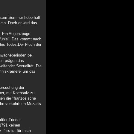
diesem Sommer fieberhaft
sein. Doch er wird das
ht. Ein Augenzeuge
n fühle". Das kommt nach
des Todes.Der Fluch der
hwächeperioden bei
eit prägen das
ifender Sexualität. Die
eimniskrämerei um das
tersuchung der
er, mit Kochsalz zu
gen die "französische
ohn verkehrte in Mozarts
tler Frieder
 1791 keinen
 "Es ist für mich