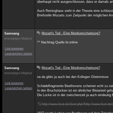
überhaupt nicht ausgeschlossen, dass er damals ar
Auch Reininghaus sieht in der Theorie eine schlüss
Briefstelle Mozarts zum Zeitpunkt der möglichen Ans
Mozart's Tod - Eine Mordverschwörung?
Samnang
ehemaliges Mitglied
^^ Nachtrag Quelle br.online
Link kopieren
Lesezeichen setzen
Mozart's Tod - Eine Mordverschwörung?
Samnang
ehemaliges Mitglied
na da gibts ja auch bei den Kollegen Gheimnisse
Link kopieren
Schädelfragmente Beethovens scheinen echt zu se
Lesezeichen setzen
In den Bruchstücken ist ein ähnlicher Bleianteil ge
Die Locke ist in der zwischenzeit ja auch eindeutig
http://www.3sat.de/3sat.php?http://www.3sat.de