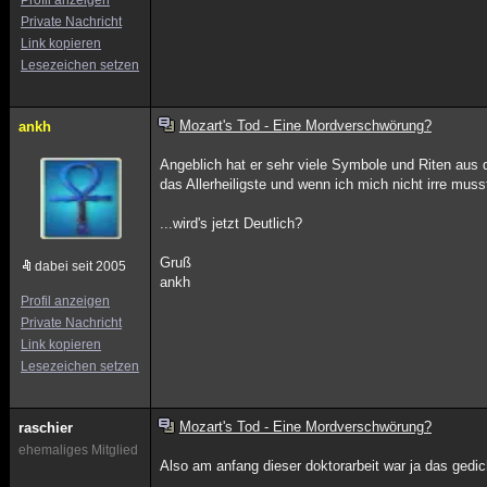
Profil anzeigen
Private Nachricht
Link kopieren
Lesezeichen setzen
Mozart's Tod - Eine Mordverschwörung?
ankh
Angeblich hat er sehr viele Symbole und Riten aus
das Allerheiligste und wenn ich mich nicht irre mu
...wird's jetzt Deutlich?
Gruß
dabei seit 2005
ankh
Profil anzeigen
Private Nachricht
Link kopieren
Lesezeichen setzen
Mozart's Tod - Eine Mordverschwörung?
raschier
ehemaliges Mitglied
Also am anfang dieser doktorarbeit war ja das gedic