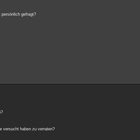
persönlich gefragt?
n?
te versucht haben zu verraten?