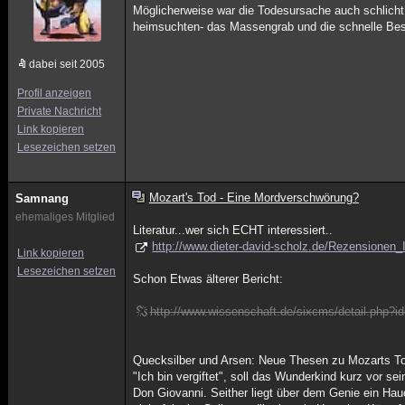
Möglicherweise war die Todesursache auch schlicht 
heimsuchten- das Massengrab und die schnelle Bes
dabei seit 2005
Profil anzeigen
Private Nachricht
Link kopieren
Lesezeichen setzen
Mozart's Tod - Eine Mordverschwörung?
Samnang
ehemaliges Mitglied
Literatur...wer sich ECHT interessiert..
http://www.dieter-david-scholz.de/Rezensionen
Link kopieren
Lesezeichen setzen
Schon Etwas älterer Bericht:
http://www.wissenschaft.de/sixcms/detail.php?i
Quecksilber und Arsen: Neue Thesen zu Mozarts T
"Ich bin vergiftet", soll das Wunderkind kurz vor 
Don Giovanni. Seither liegt über dem Genie ein Ha