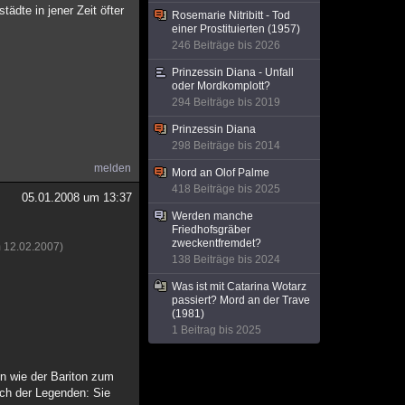
dte in jener Zeit öfter
Rosemarie Nitribitt - Tod
einer Prostituierten (1957)
246 Beiträge bis 2026
Prinzessin Diana - Unfall
oder Mordkomplott?
294 Beiträge bis 2019
Prinzessin Diana
298 Beiträge bis 2014
melden
Mord an Olof Palme
418 Beiträge bis 2025
05.01.2008 um 13:37
Werden manche
Friedhofsgräber
zweckentfremdet?
m 12.02.2007)
138 Beiträge bis 2024
Was ist mit Catarina Wotarz
passiert? Mord an der Trave
(1981)
1 Beitrag bis 2025
en wie der Bariton zum
ich der Legenden: Sie