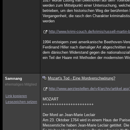
1827 wurde Ludvig van Beethoven auf dem Totenbet
werden zum Mittelpunkt einer Untersuchung, welch
betrieben, um den historischen Weg der berühmten L
Vergangenheit, die rasch den Charakter kriminalis
werden
http://www.krimi-couch.de/krimis/russell-martin
1994 ersteigern zwei amerikanische Beethoven-Vere
Ferdinand Hiller nach damaliger Art abgeschnitten wo
dem dänischen Widerstand gegen die nationalsoziali
ein Teil der Haare mit Methoden der modernsten Wis
Mozart's Tod - Eine Mordverschwörung?
Samnang
ehemaliges Mitglied
http://www.aerztestellen.de/v4/archiv/artikel.as
Link kopieren
MOZART
Lesezeichen setzen
++++++++++++++++++++++
Der Mord an Jean-Marie Leclair
Am 23. Oktober 1764 wird in einem Haus der Parise
Messerstiche haben Jean-Marie Leclair getötet. Die