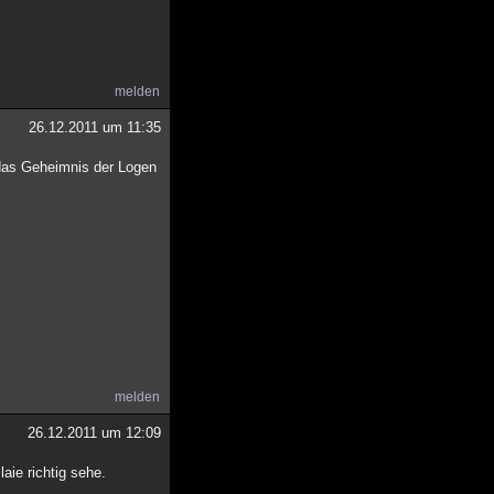
melden
26.12.2011 um 11:35
 das Geheimnis der Logen
melden
26.12.2011 um 12:09
aie richtig sehe.