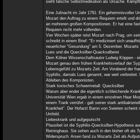
sieht falsche Selbstmedikation als Ursache. Kämpft
Eine Julinacht im Jahr 1791: Ein geheimnisvoller U
Mozart den Auftrag zu einem Requiem erteilt und dri
an mehreren großen Kompositionen. Er hat eine fast
Requiem nicht mehr vollenden.
Vier Wochen später reist Mozart nach Prag, um sein
schreibt in einem Brief: "Er mediziniert sich unau
neuerlicher "Gesundung" am 5. Dezember. Mozarts l
Lues und die Quecksilber-Quacksalberei
Dem Kölner Wissenschaftsautor Ludwig Köppen - ei
Mozart genau dem frühen Krankheitsverlauf der Syphi
Lebensgefühl zu Mozarts Zeit. Am Vorabend der fra
Syphilis, damals Lues genannt, war weit verbreitet
Ableben des Komponisten.
Stark toxisches Schwermetall: Quecksilber
Warum aber endet die eigentlich schleichende Kran
Universität Wien ergab in einem einzelnen Haar Mo
einem Trank verrührt - galt seiner stark antibakter
Krankheit". Der Hofarzt Baron von Swieten scheint 
Umfeld.
Liebeskrank und aufgeputscht
Plausibel ist die Syphilis-Quecksilber-Hypothese a
Reininghaus. Sie sehen auch in den bisher oft als T
Widerspruch: Arsen fand zu Mozarts Zeit als Aufpu