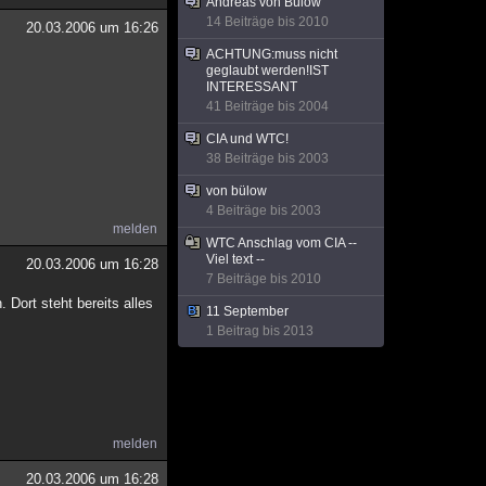
Andreas von Bülow
14 Beiträge bis 2010
20.03.2006 um 16:26
ACHTUNG:muss nicht
geglaubt werden!IST
INTERESSANT
41 Beiträge bis 2004
CIA und WTC!
38 Beiträge bis 2003
von bülow
4 Beiträge bis 2003
melden
WTC Anschlag vom CIA --
Viel text --
20.03.2006 um 16:28
7 Beiträge bis 2010
. Dort steht bereits alles
11 September
1 Beitrag bis 2013
melden
20.03.2006 um 16:28