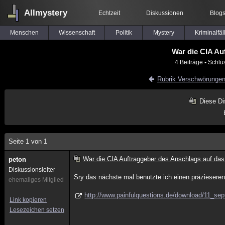
Allmystery
Echtzeit
Diskussionen
Blog
Menschen
Wissenschaft
Politik
Mystery
Kriminalfäl
War die CIA Au
4 Beiträge
▪ Schlü
Rubrik Verschwörunge
Diese Di
Seite 1 von 1
War die CIA Auftraggeber des Anschlags auf d
peton
Diskussionsleiter
Sry das nächste mal benutzte ich einen präziesere
ehemaliges Mitglied
http://www.painfulquestions.de/download/11_sep
Link kopieren
Lesezeichen setzen