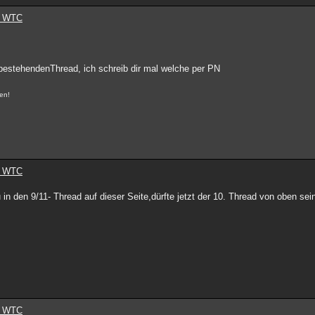
as WTC
 bestehendenThread, ich schreib dir mal welche per PN
nen!
as WTC
 in den 9/11- Thread auf dieser Seite,dürfte jetzt der 10. Thread von oben sein
as WTC