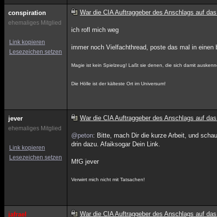
War die CIA Auftraggeber des Anschlags auf d
conspiration
ehemaliges Mitglied
ich rofl mich weg
Link kopieren
immer noch Vielfachthread, poste das mal in einen
Lesezeichen setzen
Magie ist kein Spielzeug! Laßt sie denen, die sich damit ausken
Die Hölle ist der kälteste Ort im Universum!
War die CIA Auftraggeber des Anschlags auf d
jever
ehemaliges Mitglied
@peton
: Bitte, mach Dir die kurze Arbeit, und schau
drin dazu. Afaiksogar Dein Link.
Link kopieren
Lesezeichen setzen
MfG jever
Verwirrt mich nicht mit Tatsachen!
War die CIA Auftraggeber des Anschlags auf d
jafrael