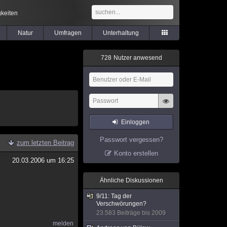
keiten
Natur
Umfragen
Unterhaltung
7
2
8
Nutzer anwesend
Einloggen
Passwort vergessen?
zum letzten Beitrag
Konto erstellen
20.03.2006 um 16:25
Ähnliche Diskussionen
9/11: Tag der
Verschwörungen?
23.583 Beiträge bis 2009
melden