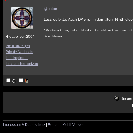
@peton
Lass es bitte. Auch DAS ist in den alten "Ninth-el
"Wir wissen heute, daß der Mond nachweislich nicht vorhanden i
dabei seit 2004
David Mermin
Profil anzeigen
Private Nachricht
Link kopieren
Lesezeichen setzen
Dieses
Impressum & Datenschutz
|
Regeln
|
Mobil-Version