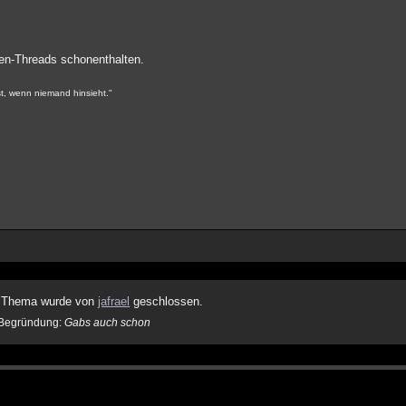
even-Threads schonenthalten.
st, wenn niemand hinsieht."
 Thema wurde von
jafrael
geschlossen.
Begründung:
Gabs auch schon