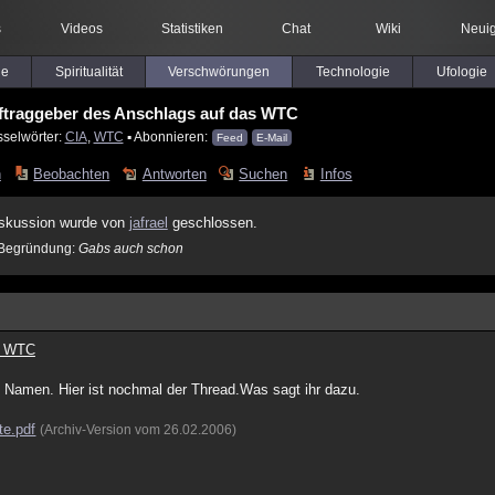
s
Videos
Statistiken
Chat
Wiki
Neuig
le
Spiritualität
Verschwörungen
Technologie
Ufologie
ftraggeber des Anschlags auf das WTC
sselwörter:
CIA
,
WTC
▪ Abonnieren:
Feed
E-Mail
n
Beobachten
Antworten
Suchen
Infos
skussion wurde von
jafrael
geschlossen.
Begründung:
Gabs auch schon
as WTC
n Namen. Hier ist nochmal der Thread.Was sagt ihr dazu.
te.pdf
(Archiv-Version vom 26.02.2006)