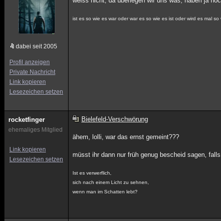
weiss nicht, da überlegen wir uns was, haben ja noch
ist es so wie es war oder war es so wie es ist oder wird es mal so 
dabei seit 2005
Profil anzeigen
Private Nachricht
Link kopieren
Lesezeichen setzen
Bielefeld-Verschwörung
rocketfinger
ehemaliges Mitglied
ähem, lolli, war das ernst gemeint???
Link kopieren
müsst ihr dann nur früh genug bescheid sagen, falls
Lesezeichen setzen
Ist es verwerflich,
sich nach einem Licht zu sehnen,
wenn man im Schatten lebt?