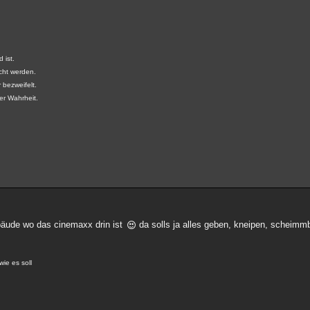
 ist.
cht werden.
 bezweifelt.
der Wahrheit.
ebäude wo das cinemaxx drin ist
da solls ja alles geben, kneipen, scheimmba
wie es soll