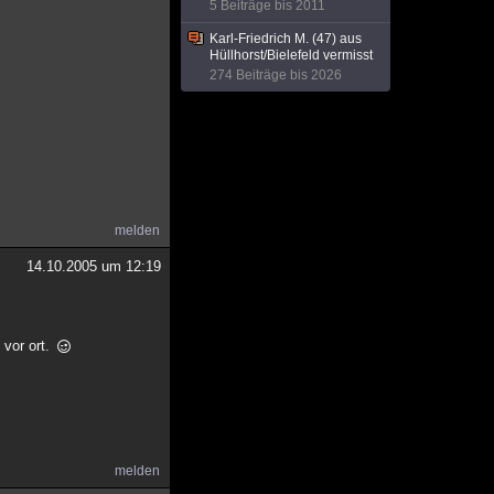
5 Beiträge bis 2011
Karl-Friedrich M. (47) aus
Hüllhorst/Bielefeld vermisst
274 Beiträge bis 2026
melden
14.10.2005 um 12:19
 vor ort.
melden