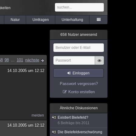
keiten
Natur
Umfragen
Unterhaltung
6
5
8
Nutzer anwesend
58
98
...
101
nächste
14.10.2005 um 12:12
Einloggen
Passwort vergessen?
Konto erstellen
Ähnliche Diskussionen
melden
Existiert Bielefeld?
6 Beiträge bis 2011
14.10.2005 um 12:12
Die Bielefeldverschwörung