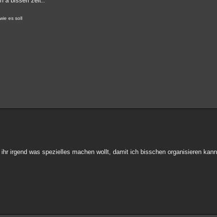
 a bisserl zeit..
wie es soll
 ihr irgend was spezielles machen wollt, damit ich bisschen organisieren kann