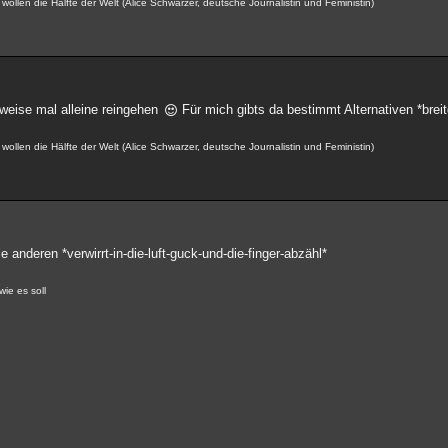
ollen die Hälfte der Welt (Alice Schwarzer, deutsche Journalistin und Feministin)
weise mal alleine reingehen
Für mich gibts da bestimmt Alternativen *breit
ollen die Hälfte der Welt (Alice Schwarzer, deutsche Journalistin und Feministin)
 anderen *verwirrt-in-die-luft-guck-und-die-finger-abzähl*
wie es soll