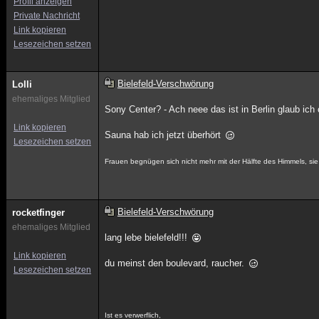
Profil anzeigen
Private Nachricht
Link kopieren
Lesezeichen setzen
Bielefeld-Verschwörung
Lolli
ehemaliges Mitglied
Sony Center? - Ach neee das ist in Berlin glaub ich
Link kopieren
Sauna hab ich jetzt überhört
Lesezeichen setzen
Frauen begnügen sich nicht mehr mit der Hälfte des Himmels, sie w
Bielefeld-Verschwörung
rocketfinger
ehemaliges Mitglied
lang lebe bielefeld!!!
Link kopieren
du meinst den boulevard, raucher.
Lesezeichen setzen
Ist es verwerflich,