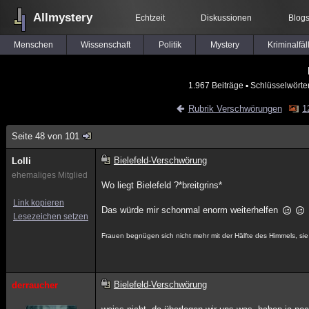
Allmystery
Echtzeit
Diskussionen
Blog
Menschen
Wissenschaft
Politik
Mystery
Kriminalfäl
1.967 Beiträge
▪ Schlüsselwörte
Rubrik Verschwörungen
1
Seite 48 von 101
Bielefeld-Verschwörung
Lolli
ehemaliges Mitglied
Wo liegt Bielefeld ?*breitgrins*
Link kopieren
Das würde mir schonmal enorm weiterhelfen
Lesezeichen setzen
Frauen begnügen sich nicht mehr mit der Hälfte des Himmels, sie w
Bielefeld-Verschwörung
derraucher