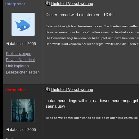
Bielefeld-Verschwörung
interpreter
Dieser thread wird nie sterben... ROFL
Es ist nicht möglich zu beweisen das ein Sachverhalt unzutreffend
Beweise können nur für das Zutreffen eines Sachverhaltes erbra
Die Beweislast liegt bei dem der behauptet und nicht bei dem der
dabei seit 2005
Der Zweifel und vorallem der wiederlegte Zweifel sind die Eltern 
Profil anzeigen
Private Nachricht
Link kopieren
Lesezeichen setzen
Bielefeld-Verschwörung
derraucher
in das neue dings will ich, na dieses neue mega-g
sauna usw
ist es so wie es war oder war es so wie es ist oder wird es mal so 
dabei seit 2005