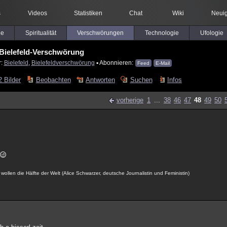
s
Videos
Statistiken
Chat
Wiki
Neuig
le
Spiritualität
Verschwörungen
Technologie
Ufologie
Bielefeld-Verschwörung
r:
Bielefeld
,
Bielefeldverschwörung
▪ Abonnieren:
Feed
E-Mail
2 Bilder
Beobachten
Antworten
Suchen
Infos
vorherige
1
...
38
46
47
48
49
50
ollen die Hälfte der Welt (Alice Schwarzer, deutsche Journalistin und Feministin)