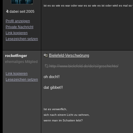
ist es so wie es war oder war es so wie es ist oder wird es mal so 
dabei seit 2005
Profil anzeigen
Private Nachricht
Link kopieren
Lesezeichen setzen
Bielefeld-Verschwörung
rocketfinger
ehemaliges Mitglied
http://www.bielefeld.de/de/si/geschichte/
Link kopieren
oh doch!!
Lesezeichen setzen
dat gibbet!!
Ist es verwerflich,
sich nach einem Licht zu sehnen,
wenn man im Schatten lebt?