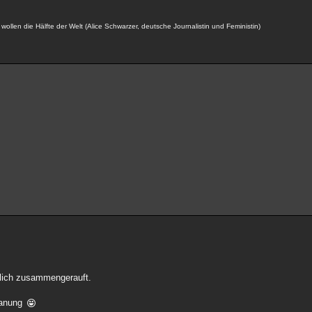
ollen die Hälfte der Welt (Alice Schwarzer, deutsche Journalistin und Feministin)
klich zusammengerauft.
Planung