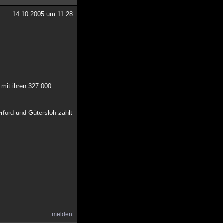
14.10.2005 um 11:28
 mit ihren 327.000
erford und Gütersloh zählt
melden