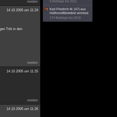
5 Beiträge bis 2011
melden
Karl-Friedrich M. (47) aus
14.10.2005 um 11:24
Hüllhorst/Bielefeld vermisst
274 Beiträge bis 2026
gen Tritt in den
melden
14.10.2005 um 11:25
melden
14.10.2005 um 11:26