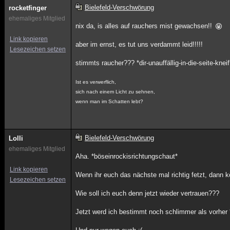
Bielefeld-Verschwörung
rocketfinger
ehemaliges Mitglied
nix da, is alles auf rauchers mist gewachsen!!
Link kopieren
aber im ernst, es tut uns verdammt leid!!!!!
Lesezeichen setzen
stimmts raucher??? *dir-unauffällig-in-die-seite-kneif
Ist es verwerflich,
sich nach einem Licht zu sehnen,
wenn man im Schatten lebt?
Bielefeld-Verschwörung
Lolli
ehemaliges Mitglied
Aha. *böseinrockisrichtungschaut*
Link kopieren
Wenn ihr euch das nächste mal richtig fetzt, dann 
Lesezeichen setzen
Wie soll ich euch denn jetzt wieder vertrauen???
Jetzt werd ich bestimmt noch schlimmer als vorher 