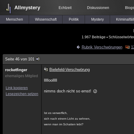
Allmystery
Echtzeit
Diskussionen
Blog
Menschen
Wissenschaft
Politik
Mystery
Kriminalfäl
1.967 Beiträge
▪ Schlüsselwörte
Rubrik Verschwörungen
1
Seite 46 von 101
Bielefeld-Verschwörung
rocketfinger
ehemaliges Mitglied
llllloolllll
Link kopieren
nimms doch nicht so ernst!
Lesezeichen setzen
Ist es verwerflich,
sich nach einem Licht zu sehnen,
wenn man im Schatten lebt?