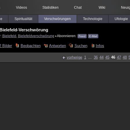
s
Videos
Statistiken
Chat
Wiki
Neuig
le
Spiritualität
Verschwörungen
Technologie
Ufologie
Bielefeld-Verschwörung
r:
Bielefeld
,
Bielefeldverschwörung
▪ Abonnieren:
Feed
E-Mail
2 Bilder
Beobachten
Antworten
Suchen
Infos
vorherige
1
...
36
44
45
46
47
48