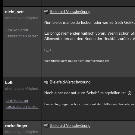
Bielefeld-Verschwörung
nicht_nett
ehemaliges Mitglied
Nun bleibt mal beide locker, oder wie es Seth Gekko 
Link kopieren
Es bringt niemenden wirklich voran. Wenn schon Strei
Lesezeichen setzen
Allerwertesten auf den Boden der Realität zurückzu
n_n
Wer zuletzt lacht hat es nicht eher verstanden!
Bielefeld-Verschwörung
Lolli
ehemaliges Mitglied
Noch einer der auf eure Schei** reingefallen ist
Link kopieren
Frauen begnügen sich nicht mehr mit der Hälfte des Himmels, sie w
Lesezeichen setzen
Bielefeld-Verschwörung
rocketfinger
ehemaliges Mitglied