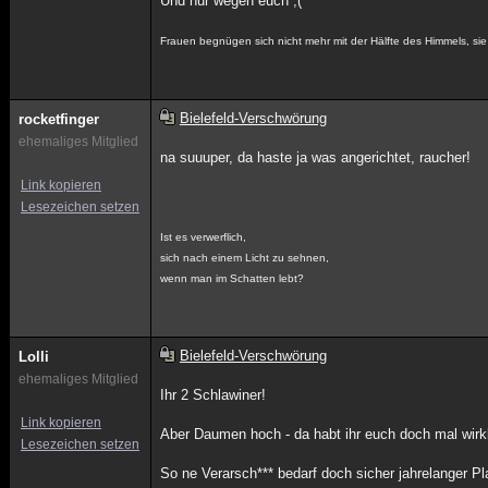
Und nur wegen euch ;(
Frauen begnügen sich nicht mehr mit der Hälfte des Himmels, sie w
Bielefeld-Verschwörung
rocketfinger
ehemaliges Mitglied
na suuuper, da haste ja was angerichtet, raucher!
Link kopieren
Lesezeichen setzen
Ist es verwerflich,
sich nach einem Licht zu sehnen,
wenn man im Schatten lebt?
Bielefeld-Verschwörung
Lolli
ehemaliges Mitglied
Ihr 2 Schlawiner!
Link kopieren
Aber Daumen hoch - da habt ihr euch doch mal wir
Lesezeichen setzen
So ne Verarsch*** bedarf doch sicher jahrelanger 