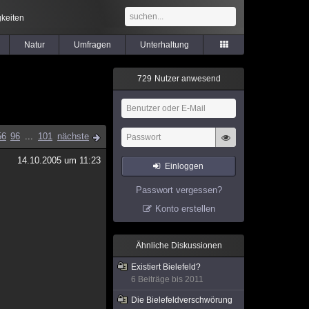
keiten
Natur
Umfragen
Unterhaltung
7
2
9
Nutzer anwesend
56
96
...
101
nächste
14.10.2005 um 11:23
Einloggen
Passwort vergessen?
Konto erstellen
Ähnliche Diskussionen
Existiert Bielefeld?
6 Beiträge bis 2011
Die Bielefeldverschwörung