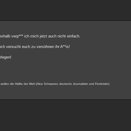
shalb verp*** ich mich jetzt auch nicht einfach.
ch versucht euch zu versöhnen ihr A**is!
rlegen!
ollen die Hälfte der Welt (Alice Schwarzer, deutsche Journalistin und Feministin)