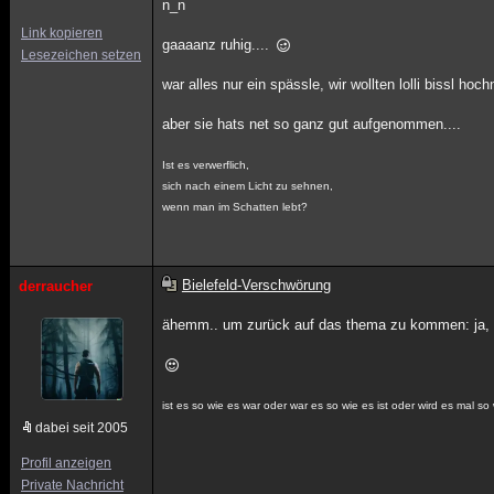
n_n
Link kopieren
gaaaanz ruhig....
Lesezeichen setzen
war alles nur ein spässle, wir wollten lolli bissl ho
aber sie hats net so ganz gut aufgenommen....
Ist es verwerflich,
sich nach einem Licht zu sehnen,
wenn man im Schatten lebt?
Bielefeld-Verschwörung
derraucher
ähemm.. um zurück auf das thema zu kommen: ja, ääää
ist es so wie es war oder war es so wie es ist oder wird es mal so 
dabei seit 2005
Profil anzeigen
Private Nachricht