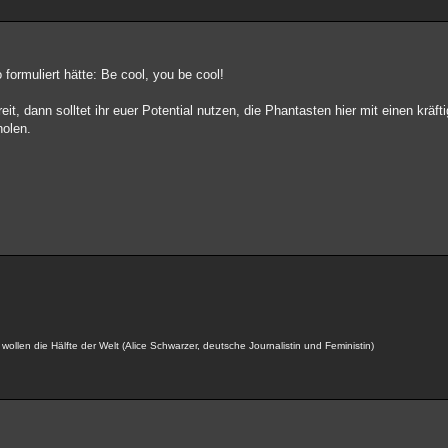
formuliert hätte: Be cool, you be cool!
t, dann solltet ihr euer Potential nutzen, die Phantasten hier mit einen kräfti
holen.
ollen die Hälfte der Welt (Alice Schwarzer, deutsche Journalistin und Feministin)