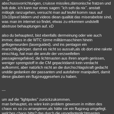
abschussvorrichtungen, cruisse missiles,dämonische fratzen und
bob dole. ich kann nur eines sagen: "ich seh da nix". anstatt
mitlogik ranzugehen, versucht man auf teufel komm raus auf
10x10pixel bildern und videos diean qualität das miserabelste sind,
was man im internet so findet, etwas zu erkennen undstellt
abstruse behauptungen auf. xD
also du behauptest, bist ebenfalls dermeinung oder wie auch
immer, dass in die WTC türme militärmaschinen hinein
geflogenwurden (laserguided). und ins pentagon ein
marschflugkörper. damit es nicht so aussah,als ob dort eine rakete
einschlug, hat man die anrufe der verzweifelten
passagieregefaked, die lichtmasten aus ihren angeln gerissen,
weniger sprengstoff in die CM gepacktdamit kein verdacht
aufkommt, aber natürlich nicht an die durchschlagskraft gedacht
unddie gedanken der passanten und autofahrer manipuliert, damit
diese glauben ein flugzeuggesehen zu haben.
---
um auf die "lightpoles" zurückzukommen.
man behauptet, es wäre kein problem gewesen in mitten des
chaos es so zu arrangieren,als hätte sie ein flugzeug umgefegt.
welches chaos bitte? das durch die umgefegtenlichtmasten