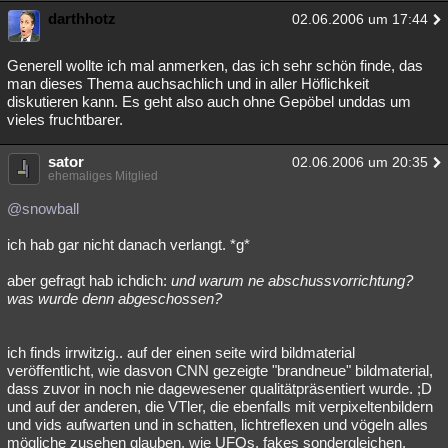
darthhotz
02.06.2006 um 17:44
Generell wollte ich mal anmerken, das ich sehr schön finde, das
man dieses Thema auchsachlich und in aller Höflichkeit
diskutieren kann. Es geht also auch ohne Gepöbel unddas um
vieles fruchtbarer.
sator
02.06.2006 um 20:35
ehemaliges Mitglied
@snowball
ich hab gar nicht danach verlangt. *g*
aber gefragt hab ichdich:
und warum ne abschussvorrichtung?
was wurde denn abgeschossen?
ich finds irrwitzig.. auf der einen seite wird bildmaterial
veröffentlicht, wie dasvon CNN gezeigte "brandneue" bildmaterial,
dass zuvor in noch nie dagewesener qualitätpräsentiert wurde. ;D
und auf der anderen, die VTler, die ebenfalls mit verpixeltenbildern
und vids aufwarten und in schatten, lichtreflexen und vögeln alles
mögliche zusehen glauben, wie UFOs, fakes sondergleichen,