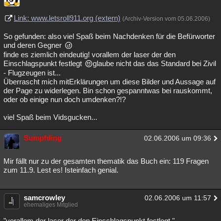
Besucht
Teilgenommen
Alle
Neue
Geschlossen
Link: www.letsroll911.org (extern)
(Archiv-Version vom 05.06.2006)
Lesenswert
Schlüsselwörter
So gefunden: also viel Spaß beim Nachdenken für die Befürworter
und deren Gegner
finde es ziemlich eindeutig! vorallem der laser der den
Einschlagspunkt festlegt
glaube nicht das das Standard bei Zivil
- Flugzeugen ist...
Überrascht mich mitErklärungen um diese Bilder und Aussage auf
der Page zu widerlegen. Bin schon gespanntwas bei rauskommt,
oder ob einige nun doch umdenken?!?
viel Spaß beim Vidsgucken...
Sumpfding
02.06.2006 um 09:36
Mir fällt nur zu der gesamten thematik das Buch ein: 119 Fragen
zum 11.9. Lest es! Isteinfach genial.
samcrowley
02.06.2006 um 11:57
ehemaliges Mitglied
"vorallem der laser der den Einschlagspunkt festlegt "