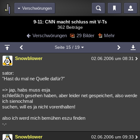
Verschwörungen
Bereiche
9-11: CNN macht schluss mit V-Ts
362 Beiträge
Echtzeit
Diskussionen
Blogs
Videos
Statistiken
Verschwörungen
29 Bilder
Mehr
Chat
Wiki
Neuigkeiten
2
Seite
15
/ 19
meine Rubriken
Snowblower
02.06.2006 um 08:31
Menschen
Wissenschaft
Politik
Mystery
Kriminalfälle
Spiritualität
Verschwörungen
Technologie
Ufologie
sator:
"Hast du mal ne Quelle dafür?"
Natur
Umfragen
Unterhaltung
=> jap, habs muss esja
weitere Rubriken
schließlich gesehen haben, aber leider net gespeichert, also werde
ich sienochmal
Philosophie
Träume
Orte
Esoterik
Literatur
suchen, will es ja nicht vorenthalten!
Astronomie
Helpdesk
Gruppen
Gaming
Filme
also ich werd mich bemühen eszu finden
-.-
Musik
Clash
Verbesserungen
Allmystery
English
Snowblower
02.06.2006 um 09:33
Übersichten