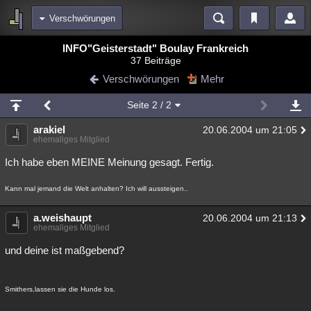
Verschwörungen
Bereiche
INFO"Geisterstadt" Boulay Frankreich
37 Beiträge
Echtzeit
Diskussionen
Blogs
Videos
Statistiken
Verschwörungen
Mehr
Chat
Wiki
Neuigkeiten
Seite
2
/ 2
meine Rubriken
arakiel
20.06.2004 um 21:05
Menschen
Wissenschaft
Politik
Mystery
Kriminalfälle
ehemaliges Mitglied
Spiritualität
Verschwörungen
Technologie
Ufologie
Ich habe eben MEINE Meinung gesagt. Fertig.
Natur
Umfragen
Unterhaltung
Kann mal jemand die Welt anhalten? Ich will aussteigen..
weitere Rubriken
a.weishaupt
20.06.2004 um 21:13
ehemaliges Mitglied
Philosophie
Träume
Orte
Esoterik
Literatur
und deine ist maßgebend?
Astronomie
Helpdesk
Gruppen
Gaming
Filme
Musik
Clash
Verbesserungen
Allmystery
English
Smithers,lassen sie die Hunde los.
Übersichten