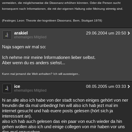
vermeiden, die möglicherweise die Dissonanz erhöhen könnten. Oder die Person sucht
konsequent nach Informationen, die mit der eigenen Haltung oder Meinung stimmig sind.
(Festinger, Leon: Theorie der kognitiven Dissonanz, Bern, Stuttgart 1978)
arakiel
29.06.2004 um 20:50
ehemaliges Mitglied
Naja sagen wir mal so:
Ich nehme mir meine Informationen lieber selbst.
Aber wenn du es anders siehst...
Kann mal jemand die Welt anhalten? Ich will aussteigen..
ice
08.05.2005 um 03:33
ehemaliges Mitglied
hi an alle also ich habe von der stadt schon einiges gehört von ner
freundin die da mal unbedingt hin will also ich hab jezt mal im
internet gesucht und hab euere posts gelesen (hört sich ja
interessant an).
also ich hab auch gelesen das ein paar von euch wieder da hin
gehen wollen also ich und einige collegen von mir haben vor uns
das mal anzusehen.