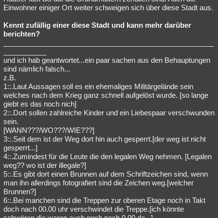
Einwohner einiger Ort weiter schweigen sich über diese Stadt aus.
Kennt zufällig einer diese Stadt und kann mehr darüber
berichten?
______________________________________________________
___________
und ich hab geantwortet...ein paar sachen aus den Behauptungen
sind nämlich falsch...
z.B.
1::.Laut Aussagen soll es ein ehemaliges Militärgelände sein
welches nach dem Krieg ganz schnell aufgelöst wurde. [so lange
giebt es das noch nich]
2::.Dort sollen zahlreiche Kinder und ein Liebespaar verschwunden
sein.
[WANN???/WO???/WIE???]
3::.Seit dem ist der Weg dort hin auch gesperrt.[der weg ist nicht
gesperrt...]
4::.Zumindest für die Leute die den legalen Weg nehmen. [Legalen
weg?? wo ist der illegale?]
5::.Es gibt dort einen Brunnen auf dem Schriftzeichen sind, wenn
man ihn allerdings fotografiert sind die Zeichen weg.[welcher
Brunnen?]
6::.Bei manchen sind die Treppen zur oberen Etage noch in Takt
doch nach 00.00 uhr verschwindet die Treppe.[ich könnte
schwören die waren auch noch nach 0.00 da...]