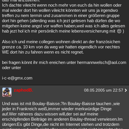
Ich dachte vileicht wenn noch mehr von euch da hin wollen oder
mal wieder dort hin wollen vileicht könnten wir uns ja irgendwo
treffen zu nem termin und zusammen in einer größeren gruppe
dort hin gehen (allerding was ich jezt gelesen hab dürfen die wo
mitgehen keine angst vor waffen haben,weil was ich alles gelesen
hab jezt hol ich mir persönlich meine lebensversicherung mit
)
Also ich und meine collegen wohnen direkt an der französichen
grenze ca. 10 km von da weg wir hatten eigendlich vor nechtes
WE dort hin zu fahren wenn es nicht regnet.
bei fragen könnt ihr mich ereichen unter hermannwelsch@aol.com
oder unter
i-c-e@gmx.com
zaphodB.
08.05.2005 um 22:57
Und was ist mit Boulay-Baisse.?In Boulay-Baisse tauchen ,wie
jeder in Frankreich weiß,immer wieder merkwürdige Dinge
auf.Wer näheres dazu wissen will,der sei auf meine
erschöpfenden Beiträge im anderen Boulay-thread verwiesen.Im
übrigen:Es gibt Dinge,die nicht im Internet stehen und trotzdem