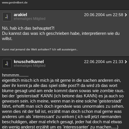
www.gerdmilbert.de
Besucht
Teilgenommen
Alle
Neue
Geschlossen
arakiel
20.06.2004 um 22:58
Lesenswert
Schlüsselwörter
ehemaliges Mitglied
Nö, hab ich das behauptet?!
Du kannst das was ich geschrieben habe, interpretieren wie du
willst.
Kann mal jemand die Welt anhalten? Ich will aussteigen..
knuschelkamel
22.06.2004 um 21:33
ehemaliges Mitglied
hmmmm........
eigentlich misch ich mich ja nit gerne in die sachen anderen ein,
aber ihr kennt ja alle das spiel stille post?! da wird zb das wort
blume gesagt und am ende kommt dann sowas wie zombie raus.
bei der 'geisterstadt' KANN (ich betone das KANN) es ja auch so
gewesen sein. ich meine, wenn man in eine solche 'geisterstadt'
fährt, erhofft man sich doch irgendwie was unnormales zu sehen.
wenn dies nit der fall ist, erzählt man doch schon mal gerne was
anderes um als 'interessant' zu wirken ( ich will jetzt niemanden
beschuldigen, aber mal ehrlich gesagt, jeder hat doch mal etwas
ein wenig anderst erzählt um es 'interessanter' zu machen.....)