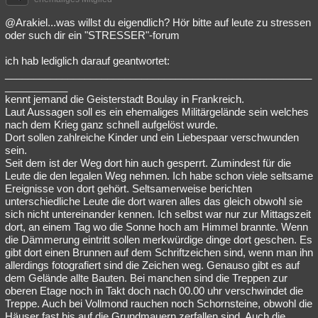
@Arakiel...was willst du eigendlich? Hör bitte auf leute zu stressen
oder such dir ein "STRESSER"-forum
ich hab lediglich darauf geantwortet:
______________________________________________________
___________
kennt jemand die Geisterstadt Boulay in Frankreich.
Laut Aussagen soll es ein ehemaliges Militärgelände sein welches
nach dem Krieg ganz schnell aufgelöst wurde.
Dort sollen zahlreiche Kinder und ein Liebespaar verschwunden
sein.
Seit dem ist der Weg dort hin auch gesperrt. Zumindest für die
Leute die den legalen Weg nehmen. Ich habe schon viele seltsame
Ereignisse von dort gehört. Seltsamerweise berichten
unterschiedliche Leute die dort waren alles das gleich obwohl sie
sich nicht untereinander kennen. Ich selbst war nur zur Mittagszeit
dort, an einem Tag wo die Sonne hoch am Himmel brannte. Wenn
die Dämmerung eintritt sollen merkwürdige dinge dort geschen. Es
gibt dort einen Brunnen auf dem Schriftzeichen sind, wenn man ihn
allerdings fotografiert sind die Zeichen weg. Genauso gibt es auf
dem Gelände allte Bauten. Bei manchen sind die Treppen zur
oberen Etage noch in Takt doch nach 00.00 uhr verschwindet die
Treppe. Auch bei Vollmond rauchen noch Schornsteine, obwohl die
Häuser fast bis auf die Grundmauern zerfallen sind. Auch die