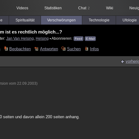
Videos
Statistiken
Chat
Wiki
Neuig
2
le
Spiritualität
Verschwörungen
Technologie
Ufologie
 ist es rechtlich möglich...?
ter:
Jan Van Helsing
,
Helsing
▪ Abonnieren:
Feed
E-Mail
n
Beobachten
Antworten
Suchen
Infos
vorheri
ersion vom 22.09.2003)
00 seiten und davon allein 200 seiten anhang.