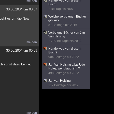
Hände weg von diesem
melden
Buch
1 Beitrag bis 2007
30.06.2004 um 00:57
Welche verbotenen Bücher
a geht es um die New
gibt es?
81 Beiträge bis 2016
Verbotene Bücher von Jan
Van Helsing
1.789 Beiträge bis 2010
melden
Hände weg von diesem
30.06.2004 um 00:59
Buch?
904 Beiträge bis 2022
ich sonst dazu kenne.
Jan Van Helsing alias Udo
Holey, wer glaubt ihm?
498 Beiträge bis 2012
Jan van Helsing
117 Beiträge bis 2012
melden