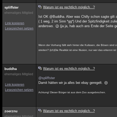
Warum ist es rechtlich möglich...?
spliffster
ehemaliges Mitglied
Ist OK @Buddha. Aber was Chilly schon sagte gilt a
( 1 weg, 2 im Sinn *gg*) Und der Spitzfindigkeit z
Link kopieren
anderswo.
(ja ja, hab auch ans Ende der Seite g
Lesezeichen setzen
Wenn der Vorhang fällt sieh hinter die Kulissen, die Bösen sind
streiten? (ich)Die Realität ist eine Illusion, nur wer das erkennt ist w
Warum ist es rechtlich möglich...?
buddha
ehemaliges Mitglied
@spliffster
Damit hätten wir ja alles bei ebay geregelt.
Link kopieren
Lesezeichen setzen
Achtung! Dieser Bürger ist aus dem Zoo ausgebrochen.
Warum ist es rechtlich möglich...?
zoerznu
ehemaliges Mitglied