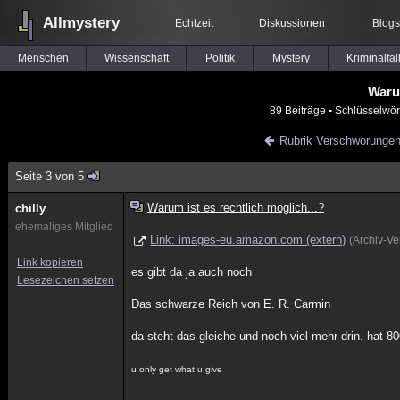
Allmystery
Echtzeit
Diskussionen
Blogs
Menschen
Wissenschaft
Politik
Mystery
Kriminalfäl
Warum
89 Beiträge
▪ Schlüsselwör
Rubrik Verschwörunge
Seite 3 von 5
Warum ist es rechtlich möglich...?
chilly
ehemaliges Mitglied
Link: images-eu.amazon.com (extern)
(Archiv-V
Link kopieren
es gibt da ja auch noch
Lesezeichen setzen
Das schwarze Reich von E. R. Carmin
da steht das gleiche und noch viel mehr drin. hat 8
u only get what u give