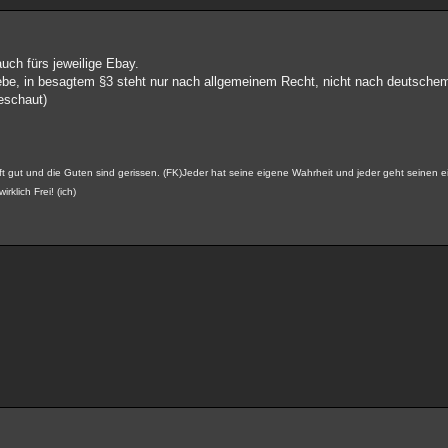
uch fürs jeweilige Ebay.
uliebe, in besagtem §3 steht nur nach allgemeinem Recht, nicht nach deutsch
eschaut)
 oft gut und die Guten sind gerissen. (FK)Jeder hat seine eigene Wahrheit und jeder geht seine
irklich Frei! (ich)