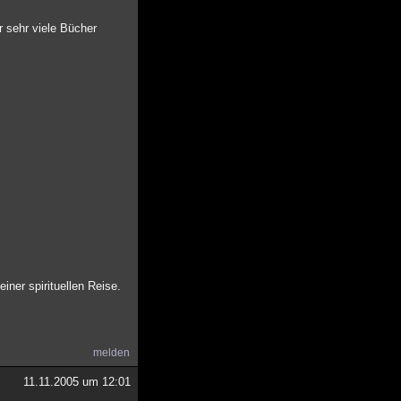
r sehr viele Bücher
iner spirituellen Reise.
melden
11.11.2005 um 12:01