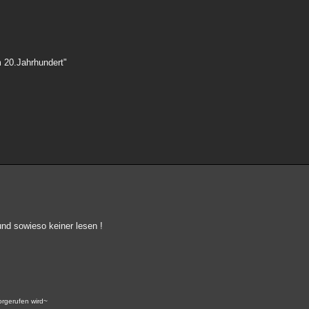
 20.Jahrhundert"
und sowieso keiner lesen !
vorgerufen wird~