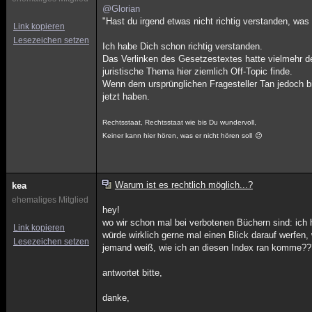
@Glorian
"Hast du irgend etwas nicht richtig verstanden, was
Link kopieren
Lesezeichen setzen
Ich habe Dich schon richtig verstanden.
Das Verlinken des Gesetzestextes hatte vielmehr den 
juristische Thema hier ziemlich Off-Topic finde.
Wenn dem ursprünglichen Fragesteller Tan jedoch bis
jetzt haben.
Rechtsstaat, Rechtsstaat wie bis Du wundervoll,
Keiner kann hier hören, was er nicht hören soll
Warum ist es rechtlich möglich...?
kea
ehemaliges Mitglied
hey!
wo wir schon mal bei verbotenen Büchern sind: ich
Link kopieren
würde wirklich gerne mal einen Blick darauf werfen,
Lesezeichen setzen
jemand weiß, wie ich an diesen Index ran komme?
antwortet bitte,
danke,