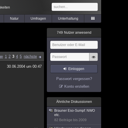
keiten
Natur
Umfragen
Unterhaltung
7
4
9
Nutzer anwesend
ge
1
2
3
4
5
nächste
30.06.2004 um 00:47
Einloggen
Passwort vergessen?
Konto erstellen
Ähnliche Diskussionen
Brauner Eso-Sumpf: NWO
etc.
82 Beiträge bis 2009