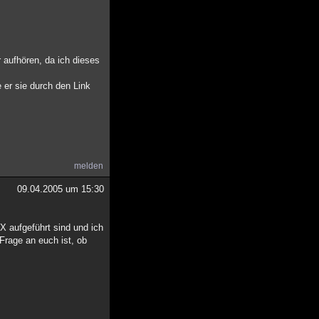
r aufhören, da ich dieses
 er sie durch den Link
melden
09.04.2005 um 15:30
 aufgeführt sind und ich
 Frage an euch ist, ob