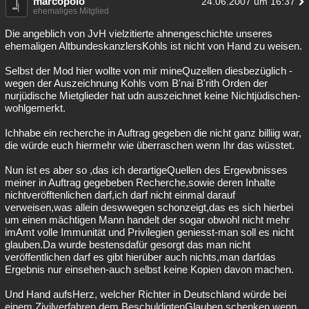
marcopolo
24.06.2007 um 16:37
ehemaliges Mitglied
Die angeblich von JvH vielzitierte ahnengeschichte unseres
ehemaligen AltbundeskanzlersKohls ist nicht von Hand zu weisen.
Selbst der Mod hier wollte von mir mineQuzellen diesbezüglich -
wegen der Auszeichnung Kohls vom B'nai B'rith Orden der
nurjüdische Mietglieder hat udn auszeichnet keine Nichtjüdischen-
wohlgemerkt.
Ichhabe ein recherche in Auftrag gegeben die nicht ganz billiig war,
die würde euch hiermehr wie überraschen wenn Ihr das wüsstet.
Nun ist es aber so ,das ich derartigeQuellen des Ergewbnisses
meiner in Auftrag gegebeben Recherche,sowie deren Inhalte
nichtveröfftenlichen darf,ich darf nicht einmal darauf
verweisen,was allein deswwegen schonzeigt,das es sich hierbei
um einen mächtigen Mann handelt der sogar obwohl nicht mehr
imAmt volle Immunität und Privilegien geniesst-man soll es nicht
glauben.Da wurde bestensdafür gesorgt das man nicht
veröffentlichen darf es gibt hierüber auch nichts,man darfdas
Ergebnis nur einsehen-auch selbst keine Kopien davon machen.
Und Hand aufsHerz, welcher Richter in Deutschland würde bei
einem Zivilverfahren dem BeschuldigtenGlauben schenken,wenn