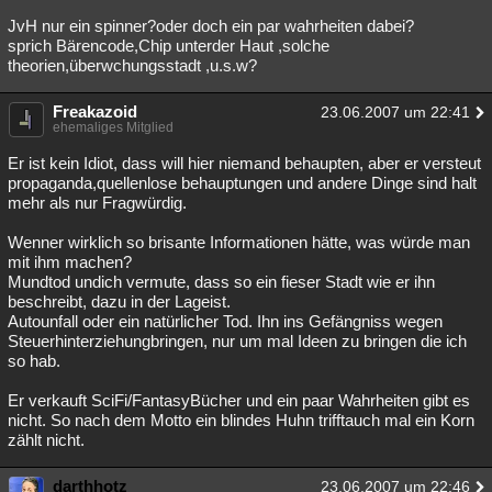
JvH nur ein spinner?oder doch ein par wahrheiten dabei?
sprich Bärencode,Chip unterder Haut ,solche
theorien,überwchungsstadt ,u.s.w?
Freakazoid
23.06.2007 um 22:41
ehemaliges Mitglied
Er ist kein Idiot, dass will hier niemand behaupten, aber er versteut
propaganda,quellenlose behauptungen und andere Dinge sind halt
mehr als nur Fragwürdig.
Wenner wirklich so brisante Informationen hätte, was würde man
mit ihm machen?
Mundtod undich vermute, dass so ein fieser Stadt wie er ihn
beschreibt, dazu in der Lageist.
Autounfall oder ein natürlicher Tod. Ihn ins Gefängniss wegen
Steuerhinterziehungbringen, nur um mal Ideen zu bringen die ich
so hab.
Er verkauft SciFi/FantasyBücher und ein paar Wahrheiten gibt es
nicht. So nach dem Motto ein blindes Huhn trifftauch mal ein Korn
zählt nicht.
darthhotz
23.06.2007 um 22:46