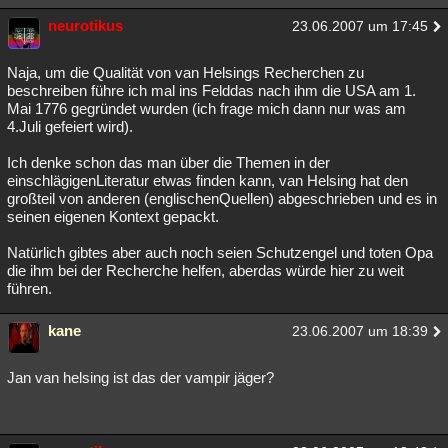
Besucht
Teilgenommen
Alle
Neue
Geschlossen
neurotikus
23.06.2007 um 17:45
Lesenswert
Schlüsselwörter
Naja, um die Qualität von van Helsings Recherchen zu
beschreiben führe ich mal ins Felddas nach ihm die USA am 1.
Mai 1776 gegründet wurden (ich frage mich dann nur was am
4.Juli gefeiert wird).
Ich denke schon das man über die Themen in der
einschlägigenLiteratur etwas finden kann, van Helsing hat den
großteil von anderen (englischenQuellen) abgeschrieben und es in
seinen eigenen Kontext gepackt.
Natürlich gibtes aber auch noch seien Schutzengel und toten Opa
die ihm bei der Recherche helfen, aberdas würde hier zu weit
führen.
kane
23.06.2007 um 18:39
Jan van helsing ist das der vampir jäger?