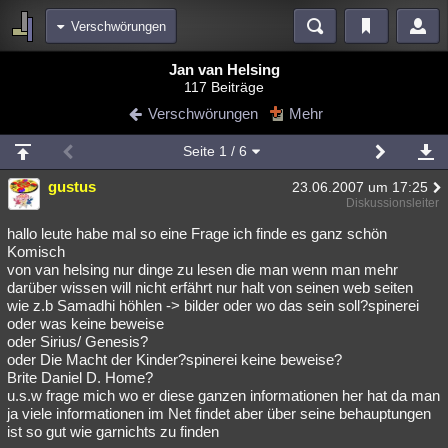
Verschwörungen
Bereiche
Jan van Helsing
117 Beiträge
Echtzeit
Diskussionen
Blogs
Videos
Statistiken
Verschwörungen
Mehr
Chat
Wiki
Neuigkeiten
2
Seite
1
/ 6
meine Rubriken
gustus
23.06.2007 um 17:25
Menschen
Wissenschaft
Politik
Mystery
Kriminalfälle
Diskussionsleiter
Spiritualität
Verschwörungen
Technologie
Ufologie
hallo leute habe mal so eine Frage ich finde es ganz schön
Komisch
von van helsing nur dinge zu lesen die man wenn man mehr
Natur
Umfragen
Unterhaltung
darüber wissen will nicht erfährt nur halt von seinen web seiten
weitere Rubriken
wie z.b Samadhi höhlen -> bilder oder wo das sein soll?spinerei
oder was keine beweise
Philosophie
Träume
Orte
Esoterik
Literatur
oder Sirius/ Genesis?
oder Die Macht der Kinder?spinerei keine beweise?
Astronomie
Helpdesk
Gruppen
Gaming
Filme
Brite Daniel D. Home?
u.s.w frage mich wo er diese ganzen informationen her hat da man
Musik
Clash
Verbesserungen
Allmystery
English
ja viele informationen im Net findet aber über seine behauptungen
ist so gut wie garnichts zu finden
Übersichten