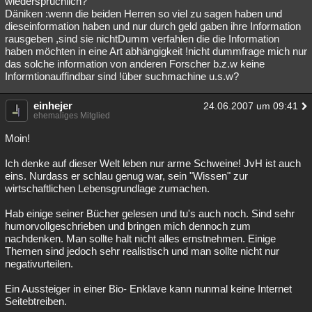
wiedersprüchlich?
Däniken :wenn die beiden Herren so viel zu sagen haben und
dieseinformation haben und nur durch geld gaben ihre Information
rausgeben ,sind sie nichtDumm verfahlen die die Information
haben möchten in eine Art abhängigkeit !nicht dummfrage mich nur
das solche information von anderen Forscher b.z.w keine
Informtionauffindbar sind !über suchmachine u.s.w?
einhejer
24.06.2007 um 09:41
ehemaliges Mitglied
Moin!
Ich denke auf dieser Welt leben nur arme Schweine! JvH ist auch
eins. Nurdass er schlau genug war, sein "Wissen" zur
wirtschaftlichen Lebensgrundlage zumachen.
Hab einige seiner Bücher gelesen und tu's auch noch. Sind sehr
humorvollgeschrieben und bringen mich dennoch zum
nachdenken. Man sollte halt nicht alles ernstnehmen. Einige
Themen sind jedoch sehr realistisch und man sollte nicht nur
negativurteilen.
Ein Aussteiger in einer Bio- Enklave kann nunmal keine Internet
Seitebtreiben.