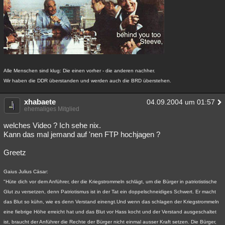
Alle Menschen sind klug: Die einen vorher - die anderen nachher.
Wir haben die DDR überstanden und werden auch die BRD überstehen.
xhabaete
04.09.2004 um 01:57
ehemaliges Mitglied
welches Video ? Ich sehe nix.
Kann das mal jemand auf 'nen FTP hochjagen ?
Greetz
Gaius Julius Cäsar:
"Hüte dich vor dem Anführer, der die Kriegstrommeln schlägt, um die Bürger in patriotistische
Glut zu versetzen, denn Patriotismus ist in der Tat ein doppelschneidiges Schwert. Er macht
das Blut so kühn, wie es denn Verstand einengt.Und wenn das schlagen der Kriegstrommeln
eine fiebrige Höhe erreicht hat und das Blut vor Hass kocht und der Verstand ausgeschaltet
ist, braucht der Anführer die Rechte der Bürger nicht einmal ausser Kraft setzen. Die Bürger,