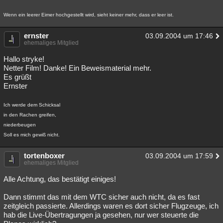
Besucht
Teilgenommen
Alle
Neue
Geschlossen
Wenn ein leerer Eimer hochgestellt wird, sieht keiner mehr, dass er leer ist.
Lesenswert
Schlüsselwörter
ernster
03.09.2004 um 17:46
ehemaliges Mitglied
Hallo stryke!
Netter Film! Danke! Ein Beweismaterial mehr.
Es grüßt
Ernster
Ich werde dem Schicksal
in den Rachen greifen,
niederbeugen
Soll es mich gewiß nicht.
tortenboxer
03.09.2004 um 17:59
ehemaliges Mitglied
Alle Achtung, das bestätigt einiges!
Dann stimmt das mit dem WTC sicher auch nicht, da es fast
zeitgleich passierte. Allerdings waren es dort sicher Flugzeuge, ich
hab die Live-Übertragungen ja gesehen, nur wer steuerte die