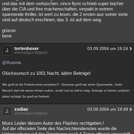
und das mit dem vertuschen. vince flynn schrieb super bücher
über die CIA und ihre machenschaften, verpakt in extrem
spannende thriller. ist wert zu lesen. die 2 ersten aus seiner serie
sind auf deutsch erschinen, das 3. ist auf dem weg.
grüsse
bene
tortenboxer
03.09.2004 um 19:24
ehemaliges Mitglied
@Auweia
Glückwunsch zu 1001 Nacht, äähm Beiträge!
Wie groß ist die Freiheit eines einzelnen? - Genauso groß wie seine Spannweite. Jeder
Mensch darf mit seinen Armen rudern, soviel und so doll er mag. Solange er keinen anderen
dabei schlägt! So groß ist Freiheit!
zodiac
03.09.2004 um 19:49
ehemaliges Mitglied
Muss Leider diesem Autor des Flashes rechtgeben !
Auf der offezielen Seite des Nachrichtendienstes wurde die
Untersuchung auf das Penntagon nach 4 Tagen offeziel eingestellt