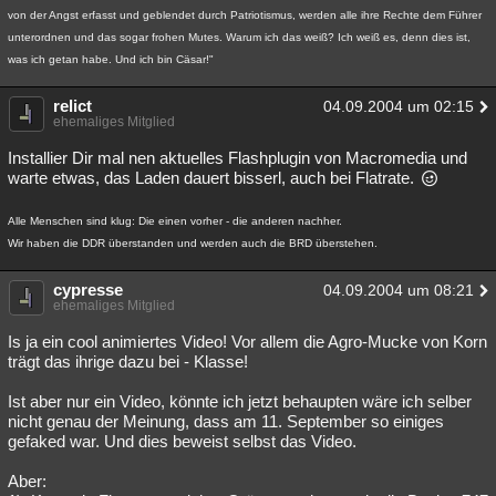
von der Angst erfasst und geblendet durch Patriotismus, werden alle ihre Rechte dem Führer
unterordnen und das sogar frohen Mutes. Warum ich das weiß? Ich weiß es, denn dies ist,
was ich getan habe. Und ich bin Cäsar!"
relict
04.09.2004 um 02:15
ehemaliges Mitglied
Installier Dir mal nen aktuelles Flashplugin von Macromedia und
warte etwas, das Laden dauert bisserl, auch bei Flatrate.
Alle Menschen sind klug: Die einen vorher - die anderen nachher.
Wir haben die DDR überstanden und werden auch die BRD überstehen.
cypresse
04.09.2004 um 08:21
ehemaliges Mitglied
Is ja ein cool animiertes Video! Vor allem die Agro-Mucke von Korn
trägt das ihrige dazu bei - Klasse!
Ist aber nur ein Video, könnte ich jetzt behaupten wäre ich selber
nicht genau der Meinung, dass am 11. September so einiges
gefaked war. Und dies beweist selbst das Video.
Aber: