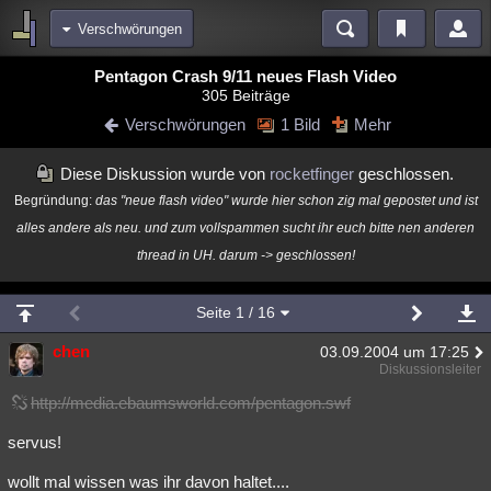
Verschwörungen
Bereiche
Pentagon Crash 9/11 neues Flash Video
305 Beiträge
Echtzeit
Diskussionen
Blogs
Videos
Statistiken
Verschwörungen
1 Bild
Mehr
Chat
Wiki
Neuigkeiten
2
Diese Diskussion wurde von
rocketfinger
geschlossen.
meine Rubriken
Begründung:
das "neue flash video" wurde hier schon zig mal gepostet und ist
Menschen
Wissenschaft
Politik
Mystery
Kriminalfälle
alles andere als neu. und zum vollspammen sucht ihr euch bitte nen anderen
Spiritualität
Verschwörungen
Technologie
Ufologie
thread in UH. darum -> geschlossen!
Natur
Umfragen
Unterhaltung
Seite
1
/ 16
weitere Rubriken
chen
03.09.2004 um 17:25
Philosophie
Träume
Orte
Esoterik
Literatur
Diskussionsleiter
http://media.ebaumsworld.com/pentagon.swf
Astronomie
Helpdesk
Gruppen
Gaming
Filme
servus!
Musik
Clash
Verbesserungen
Allmystery
English
wollt mal wissen was ihr davon haltet....
Übersichten