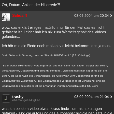
Ort, Datum, Anlass der Hitlerrede?!
Schdaiff
03.09.2004 um 20:34
wow, das erklärt einiges, natürlich nur für den Fall das es nicht
gefälscht ist. Leider hab ich nix zum Warheitsgehalt des Videos
gefunden...
Ich hör mie die Rede noch mal an, vielleicht bekomm ichs ja raus.
"Kein Geist ist in Ordnung, dem der Sinn für HUMOR fehlt." (J.E. Coleridge)
"Es ist weder Zukunft noch Vergangenheit, und man kann nicht sagen, es gibt drei Zeiten,
Vergangenheit, Gegenwart und Zukunft, sondern... vielleicht muss man sagen es gibt drei
Zeiten, die Gegenwart des Vergangenem, die Gegenwart vom Gegenwärtigen und die
Gegenwart vom Zukünftigen... Die Gegenwart des Vergangenen ist Erinnerung, und die
Gegenwart des Zukünftigen ist die Erwartung" (Aurelius Augustinus 354-430 v.Chr.)
trashy
03.09.2004 um 21:04
ehemaliges Mitglied
was ich bei dem video etwas krass finde - um nicht zusagen
gefaked - sind die autos und das autobahnschild die nen satz in die