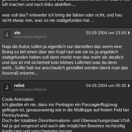
luft machen und nach links abdriften ...
was soll das? entweder ich bring die fakten oder nciht, und hau
nicht etwas rein, was so nie stattgefunden hat ...
vio
03.09.2004 um 23:59
ehemaliges Mitglied
Naja die Autos sollen ja eigentlich nur darstellen das wenn eine
Boing so tief einen über den Kopf rast wie sie es ja angeblich
stattgefunden haben soll dann merkt man das mehr als deutlich
und das ist mit sicherheit kein kleines Lüftchen was da denn
weht...Sollte halt nur anschaulich gestalltet werden damit man das
Ausmaß erkennt...
relict
04.09.2004 um 00:30
ehemaliges Mitglied
Coole Animation.
Ich glaubte eh nie, dass ins Pentagon ein Passagierflugzeug
geflogen ist, genausowenig wie in die Müllkippe auf freiem Feld bei
Pennsylvania.
Doch der totalitäre Desinformations- und Überwachungsstaat USA
hat ja gut vorgesort und auch alle möglichen Beweise rechtzeitig
konfisziert und verschwinden lassen.