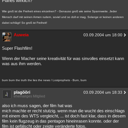
Planes wirklich?
Wie groß ist die Freiheit eines einzelnen? - Genauso groß wie seine Spannweite. Jeder
Mensch darf mit seinen Armen rudern, soviel und so doll er mag. Solange er keinen anderen
dabei schlägt! So groß ist Freiheit!
Auweia
03.09.2004 um 18:00
Super Flashfilm!
Wenn der Macher seine kreativität für was sinvolles einsetzt kann
was aus ihm werden.
burn burn the truth the lies the news / Lostprophets - Burn, burn
plagööri
03.09.2004 um 18:33
ehemaliges Mitglied
also ich muss sagen, der film hat was
mich machte er recht stutzig. wenn man die wucht des einschlags
mit einem des WTS vergleicht, ... ist doch fast klar, dass in diesem
film kein flugzeug in das pentagon hineinrasen konnte. oder der
film ist gefälscht oder zeigte veränderte fotos.