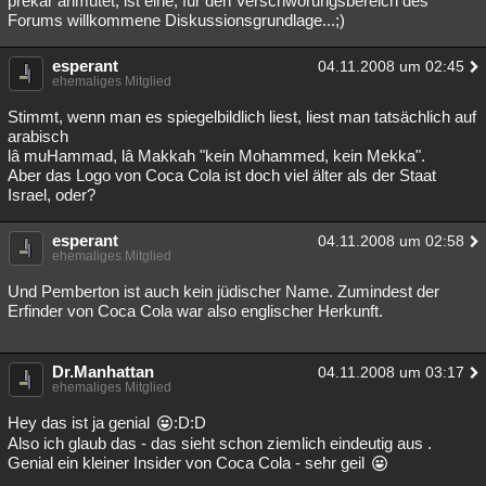
prekär anmutet, ist eine, für den Verschwörungsbereich des
Forums willkommene Diskussionsgrundlage...;)
esperant
04.11.2008 um 02:45
ehemaliges Mitglied
Stimmt, wenn man es spiegelbildlich liest, liest man tatsächlich auf
arabisch
lâ muHammad, lâ Makkah "kein Mohammed, kein Mekka".
Aber das Logo von Coca Cola ist doch viel älter als der Staat
Israel, oder?
esperant
04.11.2008 um 02:58
ehemaliges Mitglied
Und Pemberton ist auch kein jüdischer Name. Zumindest der
Erfinder von Coca Cola war also englischer Herkunft.
Dr.Manhattan
04.11.2008 um 03:17
ehemaliges Mitglied
Hey das ist ja genial
:D:D
Also ich glaub das - das sieht schon ziemlich eindeutig aus .
Genial ein kleiner Insider von Coca Cola - sehr geil