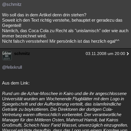
@schmitz
Wo soll das in dem Artikel denn drin stehen?
Soweit ich den Text richtig verstehe, behauptet er geradezu das
Gegenteil!
Nämlich, das Coca Cola zu Recht als "unislamisch" oder wie auch
immer bezeichnet wird.
Nicht falsch versstehen! Mir persönlich ist das herzlich egal^^
schmitz
03.11.2008 um 20:00
@felixkrull
Aus dem Link:
Rund um die Azhar-Moschee in Kairo und die ihr angeschlossene
Universität wurden am Wochenende Flugblätter mit dem Logo in
Spiegelschrift und der Aufforderung verteilt, das islamfeindliche
Getränk zu boykottieren. Die Direktoren der dortigen Cola-
Vertretung waren offensichtlich vorbereitet. Der verantwortliche
Manager für den Mittleren Osten, Mahmud Hamdi, bat Kairos
Großmufti, Scheich Nasr Farid Wassel, unverzüglich einzugreifen.
Wassel erklärte daraufhin, dass das Logo von einem Komitee von