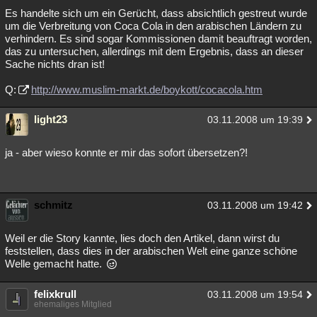
Es handelte sich um ein Gerücht, dass absichtlich gestreut wurde
Besucht
Teilgenommen
Alle
Neue
Geschlossen
um die Verbreitung von Coca Cola in den arabischen Ländern zu
verhindern. Es sind sogar Kommissionen damit beauftragt worden,
Lesenswert
Schlüsselwörter
das zu untersuchen, allerdings mit dem Ergebnis, dass an dieser
Sache nichts dran ist!
Q:
http://www.muslim-markt.de/boykott/cocacola.htm
light23
03.11.2008 um 19:39
ja - aber wieso konnte er mir das sofort übersetzen?!
schmitz
03.11.2008 um 19:42
Weil er die Story kannte, lies doch den Artikel, dann wirst du
feststellen, dass dies in der arabischen Welt eine ganze schöne
Welle gemacht hatte.
felixkrull
03.11.2008 um 19:54
ehemaliges Mitglied