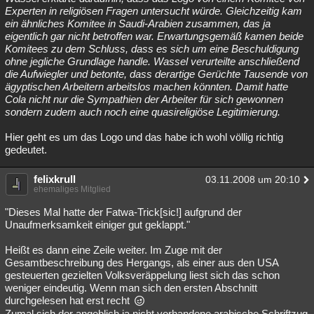
Experten in religiösen Fragen untersucht würde. Gleichzeitig kam
ein ähnliches Komitee in Saudi-Arabien zusammen, das ja
eigentlich gar nicht betroffen war. Erwartungsgemäß kamen beide
Komitees zu dem Schluss, dass es sich um eine Beschuldigung
ohne jegliche Grundlage handle. Wassel verurteilte anschließend
die Aufwiegler und betonte, dass derartige Gerüchte Tausende von
ägyptischen Arbeitern arbeitslos machen könnten. Damit hatte
Cola nicht nur die Sympathien der Arbeiter für sich gewonnen
sondern zudem auch noch eine quasireligiöse Legitimierung.
Hier geht es um das Logo und das habe ich wohl völlig richtig
gedeutet.
felixkrull
03.11.2008 um 20:10
ehemaliges Mitglied
"Dieses Mal hatte der Fatwa-Trick[sic!] aufgrund der
Unaufmerksamkeit einiger gut geklappt."
Heißt es dann eine Zeile weiter. Im Zuge mit der
Gesamtbeschreibung des Hergangs, als einer aus den USA
gesteuerten gezielten Volksveräppelung liest sich das schon
weniger eindeutig. Wenn man sich den ersten Abschnitt
durchgelesen hat erst recht
Zumal sich der angeblich ja nicht vorhandene arabische Schriftzug