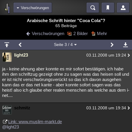
Verschwörungen
Bereiche
Arabische Schrift hinter "Coca Cola"?
65 Beiträge
Echtzeit
Diskussionen
Blogs
Videos
Statistiken
Verschwörungen
2 Bilder
Mehr
Chat
Wiki
Neuigkeiten
2
Seite
3
/ 4
meine Rubriken
light23
03.11.2008 um 19:24
Menschen
Wissenschaft
Politik
Mystery
Kriminalfälle
Spiritualität
Verschwörungen
Technologie
Ufologie
ja - keine ahnung aber konnte es mir sofort bestätigen. ich habe
ihm den schriftzug gezeigt ohne zu sagen was das heisen soll und
er ist nicht verschwörungsverückt so das ich davon ausgehen
Natur
Umfragen
Unterhaltung
kann das er das net kante - aber konnte sofort sagen was das
weitere Rubriken
heist! also ich glaube eher realen menschen als welche aus dem i-
net....
Philosophie
Träume
Orte
Esoterik
Literatur
schmitz
03.11.2008 um 19:34
Astronomie
Helpdesk
Gruppen
Gaming
Filme
Musik
Clash
Verbesserungen
Allmystery
English
Link: www.muslim-markt.de
@light23
Übersichten