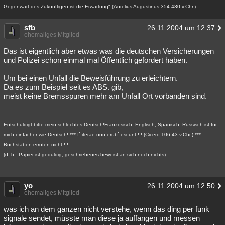
Gegenwart des Zukünftigen ist die Erwartung" (Aurelius Augustinus 354-430 v.Chr.)
sfb
26.11.2004 um 12:37
ehemaliges Mitglied
Das ist eigentlich aber etwas was die deutschen Versicherungen
und Polizei schon einmal mal Öffentlich gefordert haben.
Um bei einen Unfall die Beweisführung zu erleichtern.
Da es zum Beispiel seit es ABS. gib,
meist keine Bremsspuren mehr am Unfall Ort vorbanden sind.
Entschuldigt bitte mein schlechtes Deutsch!Französisch, Englisch, Spanisch, Russisch ist für
mich einfacher wie Deutsch! *** I´ iterae non erub´ escunt !!! (Cicero 106-43 v.Chr.) ***
Buchstaben erröten nicht !!!
(d. h.: Papier ist geduldig; geschriebenes beweist an sich noch nichts)
yo
26.11.2004 um 12:50
ehemaliges Mitglied
was ich an dem ganzen nicht verstehe, wenn das ding per funk
signale sendet, müsste man diese ja auffangen und messen