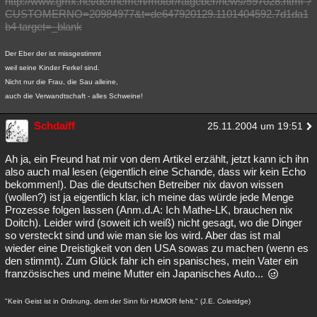
http://www.gmx.net/de/themen/motor/ratgeber/news/597028.html ?
CUSTOMERNO=20984977&t=de647920129.1101404592.7d1da1
Besucht
Teilgenommen
Alle
Neue
Geschlossen
b4 target=_blank
Lesenswert
Schlüsselwörter
Der Eber der ist missgestimmt
weil seine Kinder Ferkel sind.
Nicht nur die Frau, die Sau alleine,
auch die Verwandtschaft - alles Schweine!
Schdaiff
25.11.2004 um 19:51
Ah ja, ein Freund hat mir von dem Artikel erzählt, jetzt kann ich ihn
also auch mal lesen (eigentlich eine Schande, dass wir kein Echo
bekommen!). Das die deutschen Betreiber nix davon wissen
(wollen?) ist ja eigentlich klar, ich meine das würde jede Menge
Prozesse folgen lassen (Anm.d.A: Ich Mathe-LK, brauchen nix
Doitch). Leider wird (soweit ich weiß) nicht gesagt, wo die Dinger
so versteckt sind und wie man sie los wird. Aber das ist mal
wieder eine Dreistigkeit von den USA sowas zu machen (wenn es
den stimmt). Zum Glück fahr ich ein spanisches, mein Vater ein
französisches und meine Mutter ein Japanisches Auto...
"Kein Geist ist in Ordnung, dem der Sinn für HUMOR fehlt." (J.E. Coleridge)