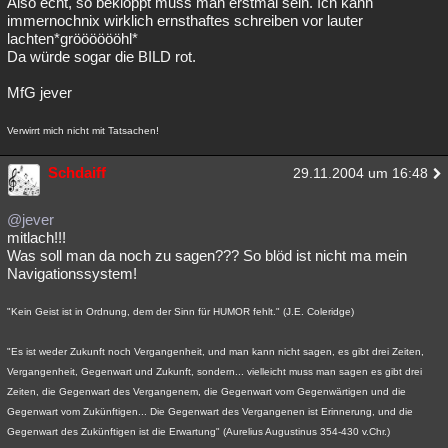
Also echt, so bekloppt muss man erstmal sein. Ich kann
immernochnix wirklich ernsthaftes schreiben vor lauter
lachten*grööööööhl*
Da würde sogar die BILD rot.
MfG jever
Verwirrt mich nicht mit Tatsachen!
Schdaiff
29.11.2004 um 16:48
@jever
mitlach!!!
Was soll man da noch zu sagen??? So blöd ist nicht ma mein
Navigationssystem!
"Kein Geist ist in Ordnung, dem der Sinn für HUMOR fehlt." (J.E. Coleridge)
"Es ist weder Zukunft noch Vergangenheit, und man kann nicht sagen, es gibt drei Zeiten,
Vergangenheit, Gegenwart und Zukunft, sondern... vielleicht muss man sagen es gibt drei
Zeiten, die Gegenwart des Vergangenem, die Gegenwart vom Gegenwärtigen und die
Gegenwart vom Zukünftigen... Die Gegenwart des Vergangenen ist Erinnerung, und die
Gegenwart des Zukünftigen ist die Erwartung" (Aurelius Augustinus 354-430 v.Chr.)