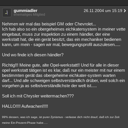
gummiadler
26.11.2004 um 15:19
ehemaliges Mitglied
Nehmen wir mal das beispiel GM oder Chevrolet...
Ich hab also so ein obergeheimes eichkatersystem in meiner vette
eingebaut, muss zur inspektion zu einem händler, der eine
werkstatt hat, die ein gerät besitzt, das ein mechaniker bedienen
kann, um mein - sagen wir mal, bewegungsprofil auszulesen.....
Und wo finde ich diesen händler?
Richtig!!! Meine gute, alte Opel-werkstatt!! Und für alle in dieser
opel werkstatt tätigen ist es klar, daß nur ein meister mit nur einem
bestimmten gerät das obergeheime eichkater-system warten
darf... Und alle schweigen selbstverständlich drüber, weil solch ein
vorgehen ja as selbstverständlichste der welt ist.....
Soll ich mit Chrysler weitermachen???
HALLO!!!! Aufwachen!!!!!
99% dessen, was ich sage, ist purer Zynismus - verlasse dich nicht drauf, daß ich zur Zeit
meine Ein-Prozent-Phase habe.....