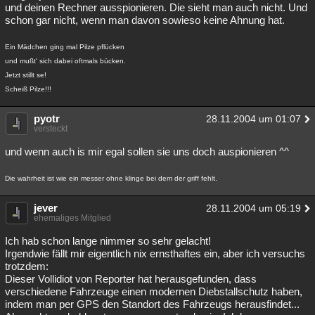
und deinen Rechner ausspionieren. Die sieht man auch nicht. Und
schon gar nicht, wenn man davon sowieso keine Ahnung hat.
Ein Mädchen ging mal Pilze pflücken
und mußt' sich dabei oftmals bücken.
Jetzt stillt se!
Scheiß Pilze!!!
pyotr
28.11.2004 um 01:07
versteckt
und wenn auch is mir egal sollen sie uns doch auspionieren ^^
Die wahrheit ist wie ein messer ohne klinge bei dem der griff fehlt.
jever
28.11.2004 um 05:19
ehemaliges Mitglied
Ich hab schon lange nimmer so sehr gelacht!
Irgendwie fällt mir eigentlich nix ernsthaftes ein, aber ich versuchs
trotzdem:
Dieser Vollidiot von Reporter hat herausgefunden, dass
verschiedene Fahrzeuge einen modernen Diebstallschutz haben,
indem man per GPS den Standort des Fahrzeugs herausfindet...