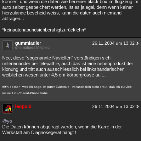
können. und wenn die daten wie bei einer black box im flugzeug im
auto selbst gespeichert werden, ist es ja egal, denn wenn keiner
hierzulande bescheid weiss, kann die daten auch niemand
abfragen...
*keinautohabundsichberuhigtzurücklehn*
gummiadler
26.11.2004 um 13:02
ehemaliges Mitglied
Nee, diese "sogenannte Navielfen" verständigen sich
untereinander per telepathie, auch das ist eine nebenprodukt der
klonung und tritt auch ausschliesslich bei linkshänderischen
weiblichen wesen unter 4,5 cm körpergrösse auf....
99% dessen, was ich sage, ist purer Zynismus - verlasse dich nicht drauf, daß ich zur Zeit
meine Ein-Prozent-Phase habe.....
leopold
26.11.2004 um 13:02
@yo
Die Daten können abgefragt werden, wenn die Karre in der
Werkstatt am Diagnosegerät hängt !