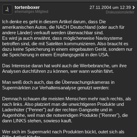
tortenboxer
27.11.2004 um 12:39
ehemaliges Mitglied
Diskussionsleiter
Ich denke es geht in diesem Artikel darum, dass Die
amerikanischen Autos, die NACH Deutschland (oder auch für
andere Länder) verkauft werden überwachbar sind.
Es wird ja auch erwähnt, dass möglicherweise Navisysteme
betroffen sind, die mit Sateliten kommunizieren. Also braucht es
dazu keine Speicherung in einem eingebauten Gerät, sondern nur
die Speicherung in einem Empfangsgerät in den USA.
Das Interesse daran hat wohl auch die Werbebranche, um ihre
Analysen durchführen zu können, wer wann wohin fährt.
Man weiß doch auch, das die Überwachungskameras in
Supermärkten zur Verhaltensanalyse genutzt werden:
Demnach schauen die meisten Menschen mehr nach rechts, als
nach links. Also platziert man die unwichtigeren Produkte und
Ladenhüter ("Penner") auf der rechten Gangseite und in
Augenhöhe, weil man die notwendigen Produkte ("Renner"), die
dann LINKS stehen, sowieso kauft.
Wer sich im Supermarkt nach Produkten bückt, outet sich als