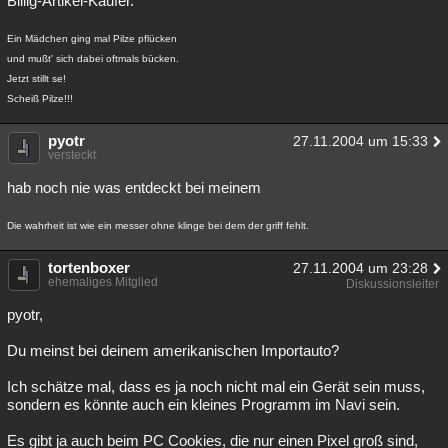
Billig-Artikel-Käufer.
Ein Mädchen ging mal Pilze pflücken
und mußt' sich dabei oftmals bücken.
Jetzt stillt se!
Scheiß Pilze!!!
pyotr
27.11.2004 um 15:33
versteckt
hab noch nie was entdeckt bei meinem
Die wahrheit ist wie ein messer ohne klinge bei dem der griff fehlt.
tortenboxer
27.11.2004 um 23:28
ehemaliges Mitglied
Diskussionsleiter
pyotr,
Du meinst bei deinem amerikanischen Importauto?
Ich schätze mal, dass es ja noch nicht mal ein Gerät sein muss,
sondern es könnte auch ein kleines Programm im Navi sein.
Es gibt ja auch beim PC Cookies, die nur einen Pixel groß sind,