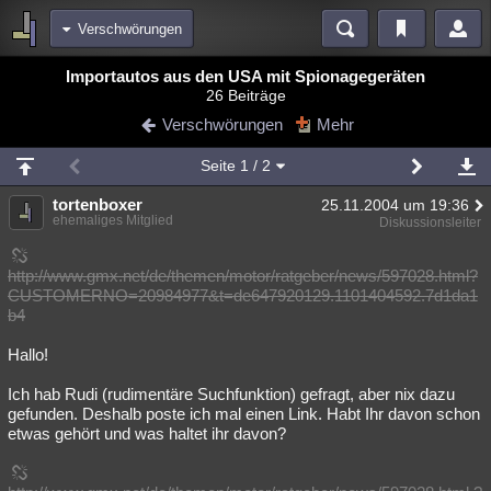
Verschwörungen
Bereiche
Importautos aus den USA mit Spionagegeräten
26 Beiträge
Echtzeit
Diskussionen
Blogs
Videos
Statistiken
Verschwörungen
Mehr
Chat
Wiki
Neuigkeiten
2
Seite
1
/ 2
meine Rubriken
tortenboxer
25.11.2004 um 19:36
Menschen
Wissenschaft
Politik
Mystery
Kriminalfälle
ehemaliges Mitglied
Diskussionsleiter
Spiritualität
Verschwörungen
Technologie
Ufologie
http://www.gmx.net/de/themen/motor/ratgeber/news/597028.html?
CUSTOMERNO=20984977&t=de647920129.1101404592.7d1da1
Natur
Umfragen
Unterhaltung
b4
weitere Rubriken
Hallo!
Philosophie
Träume
Orte
Esoterik
Literatur
Ich hab Rudi (rudimentäre Suchfunktion) gefragt, aber nix dazu
Astronomie
Helpdesk
Gruppen
Gaming
Filme
gefunden. Deshalb poste ich mal einen Link. Habt Ihr davon schon
etwas gehört und was haltet ihr davon?
Musik
Clash
Verbesserungen
Allmystery
English
Übersichten