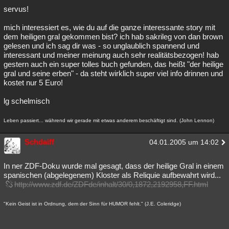
servus!
mich interessiert es, wie du auf die ganze interessante story mit
dem heiligen gral gekommen bist? ich hab sakrileg von dan brown
gelesen und ich sag dir was - so unglaublich spannend und
interessant und meiner meinung auch sehr realitätsbezogen! hab
gestern auch ein super tolles buch gefunden, das heißt "der heilige
gral und seine erben" - da steht wirklich super viel info drinnen und
kostet nur 5 Euro!
lg schelmisch
Leben passiert... während wir gerade mit etwas anderem beschäftigt sind. (John Lennon)
Schdaiff
04.01.2005 um 14:02
In ner ZDF-Doku wurde mal gesagt, dass der heilige Gral in einem
spanischen (abgelegenem) Kloster als Reliquie aufbewahrt wird...
http://www.zdf.de/ZDFde/inhalt/30/0,1872,2192958,FF.html
"Kein Geist ist in Ordnung, dem der Sinn für HUMOR fehlt." (J.E. Coleridge)