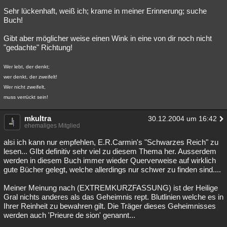
Sehr lückenhaft, weiß ich; krame in meiner Erinnerung; suche
Buch!
Gibt aber möglicher weise einen Wink in eine von dir noch nicht
"gedachte" Richtung!
Wer lebt, der denkt;
wer denkt, der zweifelt!
Wer nicht zweifelt,
muss verrückt sein!
mkultra
30.12.2004 um 16:42
ehemaliges Mitglied
alsi ich kann nur empfehlen, E.R.Carmin's "Schwarzes Reich" zu
lesen... GIbt definitiv sehr viel zu diesem Thema her. Ausserdem
werden in diesem Buch immer wieder Querverweise auf wirklich
gute Bücher gelegt, welche allerdings nur schwer zu finden sind....
Meiner Meinung nach (EXTREMKURZFASSUNG) ist der Heilige
Gral nichts anderes als das Geheimnis rept. Blutlinien welche es in
Ihrer Reinheit zu bewahren gilt. Die Träger dieses Geheimnisses
werden auch 'Prieure de sion' genannt...