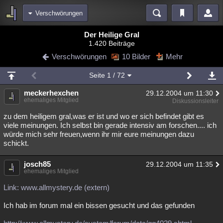
Verschwörungen
Bereiche
Der Heilige Gral
1.420 Beiträge
Echtzeit
Diskussionen
Blogs
Videos
Statistiken
Verschwörungen
10 Bilder
Mehr
Chat
Wiki
Neuigkeiten
2
Seite
1
/ 72
meine Rubriken
meckerhexchen
29.12.2004 um 11:30
Menschen
Wissenschaft
Politik
Mystery
Kriminalfälle
ehemaliges Mitglied
Diskussionsleiter
Spiritualität
Verschwörungen
Technologie
Ufologie
zu dem heiligem gral,was er ist und wo er sich befindet gibt es
viele meinungen. Ich selbst bin gerade intensiv am forschen.... ich
würde mich sehr freuen,wenn ihr mir eure meinungen dazu
Natur
Umfragen
Unterhaltung
schickt.
weitere Rubriken
josch85
Philosophie
Träume
Orte
Esoterik
29.12.2004 um 11:35
Literatur
ehemaliges Mitglied
Astronomie
Helpdesk
Gruppen
Gaming
Filme
Link: www.allmystery.de (extern)
Musik
Clash
Verbesserungen
Allmystery
English
Ich hab im forum mal ein bissen gesucht und das gefunden
Übersichten