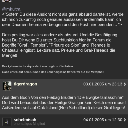
@mkultra
<"Sofern Du diese Ansicht nicht als ganz absurd darstellst, werde
ich mich zukünftig noch genauer auslassen andernfalls kann ich
dem Daumenrheuma vorbeugen und den Post hier beenden... ">
Dein posting war alles andere als absurd. Und die Bestätigung
holst Du Dir wenn Du unter Suchfunktion hier im Forum die
Begriffe "Gral", Templer", "Prieure de Sion" und "Rennes le
Chateau" eingibst. Lektüre satt. Prieure und Gral-Threads die
Menge!!
Das kybernetische Äquivalent von Logik ist Oszillation.
Ganz unten auf dem Grunde des Lebendigseins treffen wir auf die Metapher.
tigerdragon
03.01.2005 um 23:13
Aus dem Buch Von den Fiebag Brüdern "Die Ewigkeitsmaschine".
Dort wird behauptet das der Heilige Gral gar kein Kelch sein muss!
Außerdem soll auf Oak Island (Neu Schottland) dieser Gral liegen!
schelmisch
04.01.2005 um 12:30
ehemaliges Mitglied