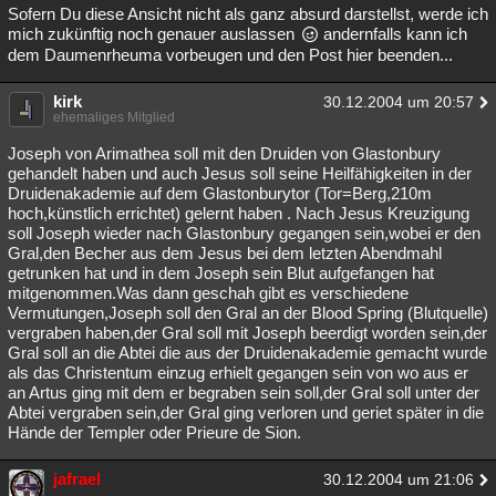
Sofern Du diese Ansicht nicht als ganz absurd darstellst, werde ich
mich zukünftig noch genauer auslassen
andernfalls kann ich
dem Daumenrheuma vorbeugen und den Post hier beenden...
kirk
30.12.2004 um 20:57
ehemaliges Mitglied
Joseph von Arimathea soll mit den Druiden von Glastonbury
gehandelt haben und auch Jesus soll seine Heilfähigkeiten in der
Druidenakademie auf dem Glastonburytor (Tor=Berg,210m
hoch,künstlich errichtet) gelernt haben . Nach Jesus Kreuzigung
soll Joseph wieder nach Glastonbury gegangen sein,wobei er den
Gral,den Becher aus dem Jesus bei dem letzten Abendmahl
getrunken hat und in dem Joseph sein Blut aufgefangen hat
mitgenommen.Was dann geschah gibt es verschiedene
Vermutungen,Joseph soll den Gral an der Blood Spring (Blutquelle)
vergraben haben,der Gral soll mit Joseph beerdigt worden sein,der
Gral soll an die Abtei die aus der Druidenakademie gemacht wurde
als das Christentum einzug erhielt gegangen sein von wo aus er
an Artus ging mit dem er begraben sein soll,der Gral soll unter der
Abtei vergraben sein,der Gral ging verloren und geriet später in die
Hände der Templer oder Prieure de Sion.
jafrael
30.12.2004 um 21:06