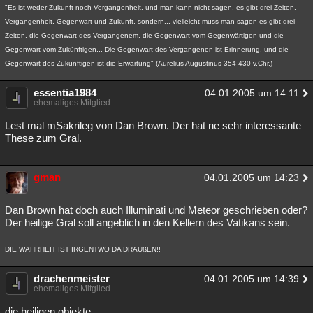
"Es ist weder Zukunft noch Vergangenheit, und man kann nicht sagen, es gibt drei Zeiten,
Vergangenheit, Gegenwart und Zukunft, sondern... vielleicht muss man sagen es gibt drei
Zeiten, die Gegenwart des Vergangenem, die Gegenwart vom Gegenwärtigen und die
Gegenwart vom Zukünftigen... Die Gegenwart des Vergangenen ist Erinnerung, und die
Gegenwart des Zukünftigen ist die Erwartung" (Aurelius Augustinus 354-430 v.Chr.)
essentia1984
04.01.2005 um 14:11
ehemaliges Mitglied
Lest mal mSakrileg von Dan Brown. Der hat ne sehr interessante
These zum Gral.
gman
04.01.2005 um 14:23
Dan Brown hat doch auch Illuminati und Meteor geschrieben oder?
Der heilige Gral soll angeblich in den Kellern des Vatikans sein.
DIE WAHRHEIT IST IRGENTWO DA DRAUßEN!!
drachenmeister
04.01.2005 um 14:39
ehemaliges Mitglied
die heiligen objekte....