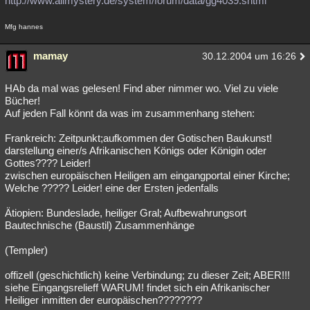
http://www.allmystery.de/system/forum/data/gg4039.shtml
Besucht
Teilgenommen
Alle
Neue
Geschlossen
Mfg hannes
Lesenswert
Schlüsselwörter
mamay
30.12.2004 um 16:26
HAb da mal was gelesen! Find aber nimmer wo. Viel zu viele
Bücher!
Auf jeden Fall könnt da was im zusammenhang stehen:
Frankreich: Zeitpunkt;aufkommen der Gotischen Baukunst!
darstellung einer/s Afrikanischen Königs oder Königin oder
Gottes???? Leider!
zwischen europäischen Heiligen am eingangportal einer Kirche;
Welche ????? Leider! eine der Ersten jedenfalls
Ätiopien: Bundeslade, heiliger Gral; Aufbewahrungsort
Bautechnische (Baustil) Zusammenhänge
(Templer)
offizell (geschichtlich) keine Verbindung; zu dieser Zeit; ABER!!!
siehe Eingangsrelieff WARUM! findet sich ein Afrikanischer
Heiliger inmitten der europäischen????????