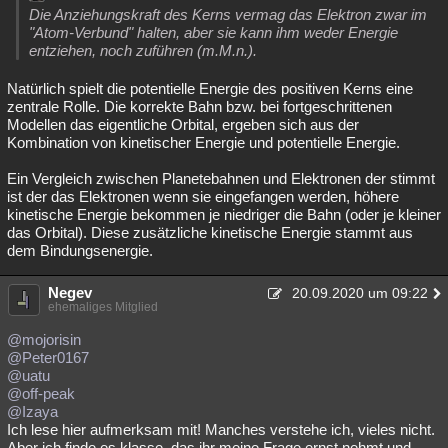
Die Anziehungskraft des Kerns vermag das Elektron zwar im
"Atom-Verbund" halten, aber sie kann ihm weder Energie
entziehen, noch zuführen (m.M.n.).
Natürlich spielt die potentielle Energie des positiven Kerns eine
zentrale Rolle. Die korrekte Bahn bzw. bei fortgeschrittenen
Modellen das eigentliche Orbital, ergeben sich aus der
Kombination von kinetischer Energie und potentielle Energie.
Ein Vergleich zwischen Planetebahnen und Elektronen der stimmt
ist der das Elektronen wenn sie eingefangen werden, höhere
kinetische Energie bekommen je niedriger die Bahn (oder je kleiner
das Orbital). Diese zusätzliche kinetische Energie stammt aus
dem Bindungsenergie.
Negev
20.09.2020 um 09:22
ehemaliges Mitglied
@mojorisin
@Peter0167
@uatu
@off-peak
@Izaya
Ich lese hier aufmerksam mit! Manches verstehe ich, vieles nicht.
Aber ich finde es klasse, das ihr meine Frage ernst nehmt und