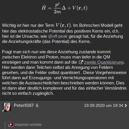
²
p
^
\hat{H} = \frac{p²}{2m} \D
r
=
Δ
+
(
,
)
H
V
t
2
m
r
V
(
,
)
Wichtig ist hier nur der Term
. Im Bohrschen Modell geht
V
t
(
hier das elektrostatische Potential des positiven Kerns ein, d.h.
hier ist die Ursache, wie
@off-peak
gesagt hat, für die Anziehung
\
die Anziehungskräfte (das Potential) des Kerns.
b
ol
Fragt man sich nun wie diese Anziehung zustande kommt
d
zwischen Elektron und Proton, muss man tiefer in die QM
{
einsteigen und man kommt dann auf die
zweite Quantisierung
.
r
Hier werden dann Teilchen selbst als Anregung von Feldern
gesehen, und die Felder selbst quantisiert . Diese Vorgehensweise
},
führt dann auf Erzeugungs- und Vernichtungsoperatoren mit
t)
welchen die Austauschteilchen beschrieben werden können. Dies
ist dann aber deutlich komplexer und für das einfacher Verständnis
nicht so einfach zugänglich.
Peter0167
19.09.2020 um 19:34
mojorisin schrieb: