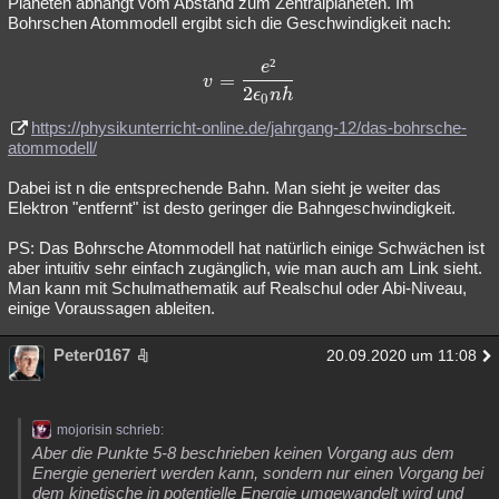
Planeten abhängt vom Abstand zum Zentralplaneten. Im
Bohrschen Atommodell ergibt sich die Geschwindigkeit nach:
²
e
v = \frac{e²}{2 \epsilon_0 n
=
v
2
ϵ
nh
0
https://physikunterricht-online.de/jahrgang-12/das-bohrsche-
atommodell/
Dabei ist n die entsprechende Bahn. Man sieht je weiter das
Elektron "entfernt" ist desto geringer die Bahngeschwindigkeit.
PS: Das Bohrsche Atommodell hat natürlich einige Schwächen ist
aber intuitiv sehr einfach zugänglich, wie man auch am Link sieht.
Man kann mit Schulmathematik auf Realschul oder Abi-Niveau,
einige Voraussagen ableiten.
Peter0167
20.09.2020 um 11:08
mojorisin schrieb:
Aber die Punkte 5-8 beschrieben keinen Vorgang aus dem
Energie generiert werden kann, sondern nur einen Vorgang bei
dem kinetische in potentielle Energie umgewandelt wird und