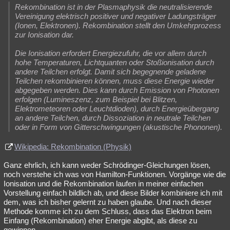
Rekombination ist in der Plasmaphysik die neutralisierende
Vereinigung elektrisch positiver und negativer Ladungsträger
(Ionen, Elektronen). Rekombination stellt den Umkehrprozess
zur Ionisation dar.
Die Ionisation erfordert Energiezufuhr, die vor allem durch
hohe Temperaturen, Lichtquanten oder Stoßionisation durch
andere Teilchen erfolgt. Damit sich begegnende geladene
Teilchen rekombinieren können, muss diese Energie wieder
abgegeben werden. Dies kann durch Emission von Photonen
erfolgen (Lumineszenz, zum Beispiel bei Blitzen,
Elektrometeoren oder Leuchtdioden), durch Energieübergang
an andere Teilchen, durch Dissoziation in neutrale Teilchen
oder in Form von Gitterschwingungen (akustische Phononen).
Wikipedia: Rekombination (Physik)
Ganz ehrlich, ich kann weder Schrödinger-Gleichungen lösen,
noch verstehe ich was von Hamilton-Funktionen. Vorgänge wie die
Ionisation und die Rekombination laufen in meiner einfachen
Vorstellung einfach bildlich ab, und diese Bilder kombiniere ich mit
dem, was ich bisher gelernt zu haben glaube. Und nach dieser
Methode komme ich zu dem Schluss, dass das Elektron beim
Einfang (Rekombination) eher Energie abgibt, als diese zu
gewinnen.