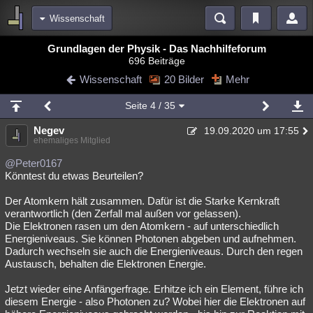
Wissenschaft
Bereiche
Grundlagen der Physik - Das Nachhilfeforum
696 Beiträge
Echtzeit
Diskussionen
Blogs
Videos
Statistiken
Wissenschaft
20 Bilder
Mehr
Chat
Wiki
Neuigkeiten
2
Seite
4
/ 35
meine Rubriken
Negev
19.09.2020 um 17:55
Menschen
Wissenschaft
Politik
Mystery
Kriminalfälle
ehemaliges Mitglied
Spiritualität
Verschwörungen
Technologie
Ufologie
@Peter0167
Könntest du etwas Beurteilen?
Natur
Umfragen
Unterhaltung
Der Atomkern hält zusammen. Dafür ist die Starke Kernkraft
weitere Rubriken
verantwortlich (den Zerfall mal außen vor gelassen).
Die Elektronen rasen um den Atomkern - auf unterschiedlich
Philosophie
Träume
Orte
Esoterik
Literatur
Energieniveaus. Sie können Photonen abgeben und aufnehmen.
Dadurch wechseln sie auch die Energieniveaus. Durch den regen
Astronomie
Helpdesk
Gruppen
Gaming
Filme
Austausch, behalten die Elektronen Energie.
Musik
Clash
Verbesserungen
Allmystery
English
Jetzt wieder eine Anfängerfrage. Erhitze ich ein Element, führe ich
diesem Energie - also Photonen zu? Wobei hier die Elektronen auf
Übersichten