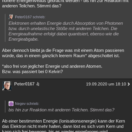
höhere Energieniveaus gebracht werden - bis hin zur Reaktion mit
anderen Teilchen. Stimmt das?
Besucht
Teilgenommen
Alle
Neue
Geschlossen
Peter0167 schrieb:
Lesenswert
Schlüsselwörter
Elektronen erhalten Energie durch Absorption von Photonen
bzw. durch unelastische Stöße mit anderen Teilchen. Die
Energieaufnahme erfolgt dabei quantisiert, ebenso wie die
Energieabgabe.
Aber dennoch bleibt ja die Frage was mit einem Atom passieren
würde, das in einem gänzlich leerem Raum* abgeschottet ist.
*also frei von jeglicher Energie und anderen Atomen.
Bzw. was passiert bei 0 Kelvin?
Peter0167
19.09.2020 um 18:10
Negev schrieb:
bis hin zur Reaktion mit anderen Teilchen. Stimmt das?
Ab einer bestimmten Energie (Ionisationsenergie) kann der Kern
das Elektron nicht mehr halten, dann löst es sich vom Kern und
kann sich frei bewegen, bis es wieder eingefangen wird.