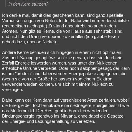
in den Kern stürzen?
Ich denke mal, damit dies geschehen kann, sind ganz spezielle
Voraussetzungen von Nöten. In der Natur wird immer der stabilste
(energetisch niedrigste) Zustand angestrebt, so auch in den
Atomen. Nun gibt es Kerne, die von Hause aus sehr stabil sind,
und nicht den Drang verspüren zu zerfallen (ich glaube Eisen
gehört dazu, ebenso Nickel).
Andere Kerne befinden sich hingegen in einem nicht optimalen
Zustand. Salopp gesagt "wissen" sie genau, dass sie durch ein
Zerfall Energie loswerden würden, was unter den Nukleonen
erhebliche Unruhe verbreitet. Oder noch salopper gesagt, der Kern
ist am "brodeln" und dabei werden Energiepakete abgegeben, die
(wenn sie von der Größe her passen) von einem Elektron
verwendet werden können, um sich mit einem Nukleon zu
vereinigen.
Dabei kann der Kern dann auf verschiedene Arten zerfallen, wobei
die Energie der Tochternuklide eine niedriegere Energie besitzt wie
das Mutternuklid. Der Rest geht in Form frei werdender
Bindungsenergie irgendwo ins Nirvana, ohne dabei die Gesetze
der Energie- und Ladungserhaltung zu verletzen.
Ich glaube, die Größe der nötigen Energiepakete richtet sich hier