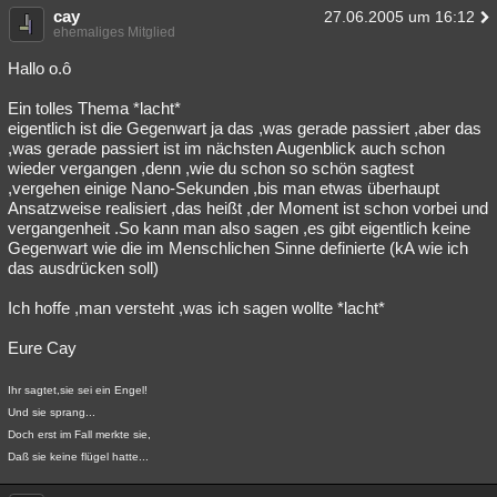
cay
27.06.2005 um 16:12
ehemaliges Mitglied
Hallo o.ô
Ein tolles Thema *lacht*
eigentlich ist die Gegenwart ja das ,was gerade passiert ,aber das
,was gerade passiert ist im nächsten Augenblick auch schon
wieder vergangen ,denn ,wie du schon so schön sagtest
,vergehen einige Nano-Sekunden ,bis man etwas überhaupt
Ansatzweise realisiert ,das heißt ,der Moment ist schon vorbei und
vergangenheit .So kann man also sagen ,es gibt eigentlich keine
Gegenwart wie die im Menschlichen Sinne definierte (kA wie ich
das ausdrücken soll)
Ich hoffe ,man versteht ,was ich sagen wollte *lacht*
Eure Cay
Ihr sagtet,sie sei ein Engel!
Und sie sprang...
Doch erst im Fall merkte sie,
Daß sie keine flügel hatte...