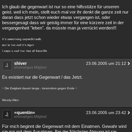
Ich glaub die gegenwart ist nur so eine hilfsstütze für unseren
Besucht
Teilgenommen
Alle
Neue
Geschlossen
geist. weil ich mein, stellt euch mal vor ihr denkt die ganze zeit nur
daran dass jetzt schon wieder etwas vergangen ist, oder
Lesenswert
Schlüsselwörter
bessergesagt dass wir geistig immer für eine kürzere zeit in der
vergangenheit "leben". da müsste man ja verrückt werden!!!
Iт’s søмєтнiиg uиpяє∂icтaвℓє
вuт iи тнє єи∂ iт’s яigнт
I нøpє u нa∂ тнє тiмє øf ¥øuя ℓifє
shiver
23.06.2005 um 21:12
ehemaliges Mitglied
Es existiert nur die Gegenwart / das Jetzt.
~ Die Ewigkeit dauert lange - besonders gegen Ende ~
Woody Allen
=quentin=
23.06.2005 um 23:42
ehemaliges Mitglied
Für mich beginnt die Gegenwart mit dem Einatmen. Gewahr wird
sie mir mit dem Ausatmen. Bei der Nächsten Atmung ist sie