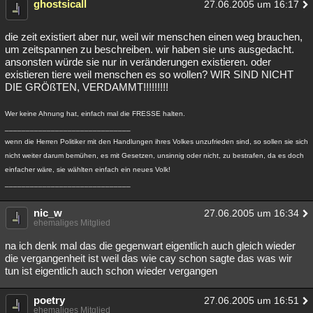
ghostsicall
27.06.2005 um 16:17
die zeit existiert aber nur, weil wir menschen einen weg brauchen,
um zeitspannen zu beschreiben. wir haben sie uns ausgedacht.
ansonsten würde sie nur in veränderungen existieren. oder
existieren tiere weil menschen es so wollen? WIR SIND NICHT
DIE GRÖßTEN, VERDAMMT!!!!!!!!!
Wer keine Ahnung hat, einfach mal die FRESSE halten.
______________________________
wenn die Herren Politiker mit den Handlungen ihres Volkes unzufrieden sind, so sollen sie sich
nicht weiter darum bemühen, es mit Gesetzen, unsinnig oder nicht, zu bestrafen, da es doch
einfacher wäre, sie wählten einfach ein neues Volk!
______________________________
nic_w
27.06.2005 um 16:34
ehemaliges Mitglied
na ich denk mal das die gegenwart eigentlich auch gleich wieder
die vergangenheit ist weil das wie cay schon sagte das was wir
tun ist eigentlich auch schon wieder vergangen
poetry
27.06.2005 um 16:51
ehemaliges Mitglied