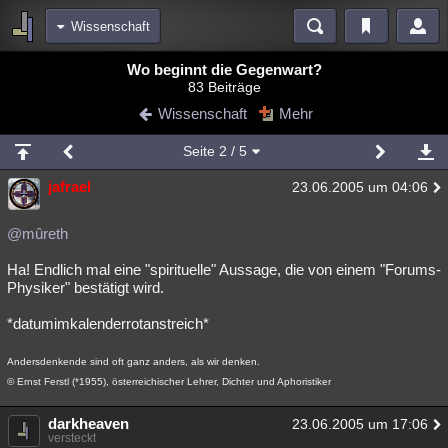
Wissenschaft
Bereiche
Wo beginnt die Gegenwart?
83 Beiträge
Echtzeit
Diskussionen
Blogs
Videos
Statistiken
Wissenschaft
Mehr
Chat
Wiki
Neuigkeiten
Seite
2
/ 5
meine Rubriken
jafrael
23.06.2005 um 04:06
Menschen
Wissenschaft
Politik
Mystery
Kriminalfälle
Spiritualität
Verschwörungen
Technologie
Ufologie
@mûreth
Ha! Endlich mal eine "spirituelle" Aussage, die von einem "Forums-
Natur
Umfragen
Unterhaltung
Physiker" bestätigt wird.
weitere Rubriken
*datumimkalenderrotanstreich*
Philosophie
Träume
Orte
Esoterik
Literatur
Andersdenkende sind oft ganz anders, als wir denken.
Astronomie
Helpdesk
Gruppen
Gaming
Filme
© Ernst Ferstl (*1955), österreichischer Lehrer, Dichter und Aphoristiker
Musik
Clash
Verbesserungen
Allmystery
English
darkheaven
23.06.2005 um 17:06
versteckt
Übersichten