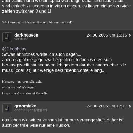
aber zahlen sind wie ein sprichwort sagt "schall und rauch". sie
sind einfach zu ungenau in vielen dingen. es liegen einfach zu viele
zahlen zwischen 0 und 1!
"ich kann sagen,ich war blind und bin nun sehend"
darkheaven
24.06.2005 um 15:15
versteckt
@Chepheus
Sowas ähnliches wollte ich auch sagen...
aber: es gibt die gegenwart eigentenlich doch wie es sich
herausgestellt hat nachdem ich gestern daruber nachdachte. sie
muss (oder ist) nur wenige sekundenbruchteile lang...
Iт’s søмєтнiиg uиpяє∂icтaвℓє
вuт iи тнє єи∂ iт’s яigнт
I нøpє u нa∂ тнє тiмє øf ¥øuя ℓifє
groomlake
24.06.2005 um 17:17
ehemaliges Mitglied
das leben wie wir es kennen ist immer vergangenheit, daher ist
auch der freie wille nur eine illusion.