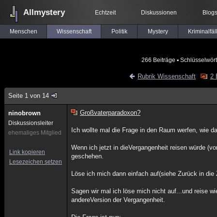
Allmystery
Echtzeit
Diskussionen
Blog
Menschen
Wissenschaft
Politik
Mystery
Kriminalfäl
266 Beiträge
▪ Schlüsselwört
Rubrik Wissenschaft
2 
Seite 1 von 14
Großvaterparadoxon?
ninobrown
Diskussionsleiter
Ich wollte mal die Frage in den Raum werfen, wie da
ehemaliges Mitglied
Wenn ich jetzt in dieVergangenheit reisen würde (
Link kopieren
geschehen.
Lesezeichen setzen
Löse ich mich dann einfach auf(siehe Zurück in die 
Sagen wir mal ich löse mich nicht auf...und reise wi
andereVersion der Vergangenheit.