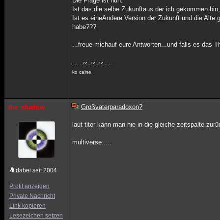
Die Frage ist nun:
Ist das die selbe Zukunftaus der ich gekommen bin,
Ist es eineAndere Version der Zukunft und die Alte 
habe???
...freue michauf eure Antworten...und falls es das 
.......zz..zz..zz.......
ko caine
Großvaterparadoxon?
the_shadow
laut titor kann man nie in die gleiche zeitspalte zur
multiverse.....
dabei seit 2004
Profil anzeigen
Private Nachricht
Link kopieren
Lesezeichen setzen