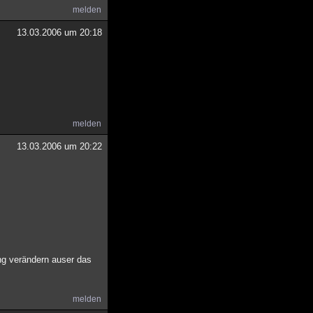
melden
13.03.2006 um 20:18
melden
13.03.2006 um 20:22
ung verändern auser das
melden