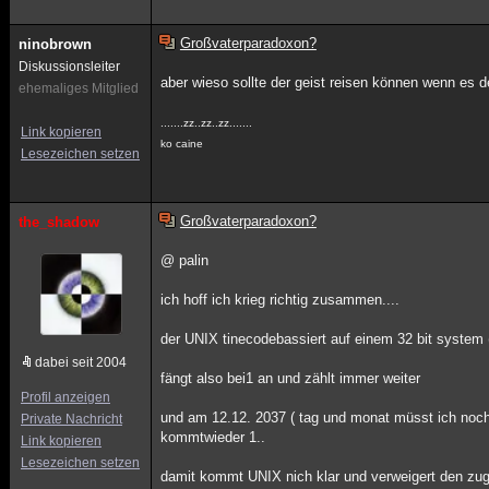
Großvaterparadoxon?
ninobrown
Diskussionsleiter
aber wieso sollte der geist reisen können wenn es de
ehemaliges Mitglied
.......zz..zz..zz.......
Link kopieren
ko caine
Lesezeichen setzen
Großvaterparadoxon?
the_shadow
@ palin
ich hoff ich krieg richtig zusammen....
der UNIX tinecodebassiert auf einem 32 bit system (
dabei seit 2004
fängt also bei1 an und zählt immer weiter
Profil anzeigen
und am 12.12. 2037 ( tag und monat müsst ich noc
Private Nachricht
kommtwieder 1..
Link kopieren
Lesezeichen setzen
damit kommt UNIX nich klar und verweigert den zugri