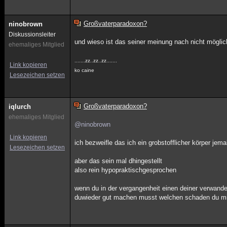
Großvaterparadoxon?
ninobrown
Diskussionsleiter
und wieso ist das seiner meinung nach nicht mögli
ehemaliges Mitglied
.......zz..zz..zz.......
Link kopieren
ko caine
Lesezeichen setzen
Großvaterparadoxon?
iqlurch
ehemaliges Mitglied
@ninobrown
Link kopieren
ich bezweifle das ich ein grobstofflicher körper jema
Lesezeichen setzen
aber das sein mal dhingestellt
also rein hypopraktischgesprochen
wenn du in der vergangenheit einen deiner verwanden
duwieder gut machen musst welchen schaden du mit