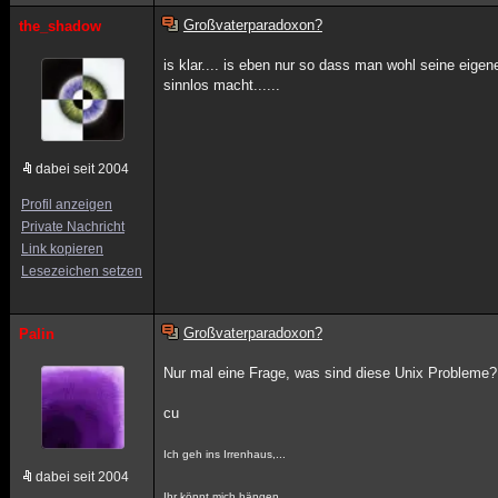
Großvaterparadoxon?
the_shadow
is klar.... is eben nur so dass man wohl seine eige
sinnlos macht......
dabei seit 2004
Profil anzeigen
Private Nachricht
Link kopieren
Lesezeichen setzen
Großvaterparadoxon?
Palin
Nur mal eine Frage, was sind diese Unix Probleme?
cu
Ich geh ins Irrenhaus,...
dabei seit 2004
Ihr könnt mich hängen,