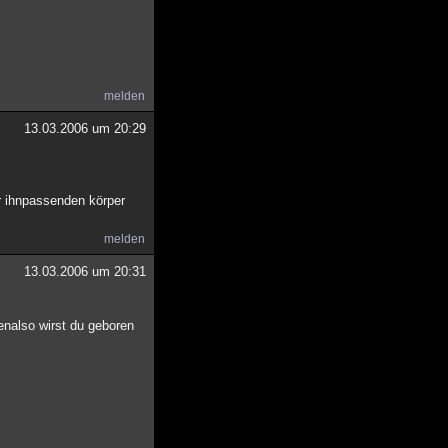
melden
13.03.2006 um 20:29
für ihnpassenden körper
melden
13.03.2006 um 20:31
enalso wirst du geboren