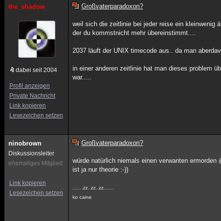
Großvaterparadoxon?
the_shadow
weil sich die zeitlinie bei jeder reise ein kleinweni
der du kommstnicht mehr übereinstimmt....
2037 läuft der UNIX timecode aus.. da man aberdav
in einer anderen zeitlinie hat man dieses problem ü
dabei seit 2004
war.....
Profil anzeigen
Private Nachricht
Link kopieren
Lesezeichen setzen
Großvaterparadoxon?
ninobrown
Diskussionsleiter
würde natürlich niemals einen verwanten ermorden 
ehemaliges Mitglied
ist ja nur theorie :-))
Link kopieren
.......zz..zz..zz.......
Lesezeichen setzen
ko caine