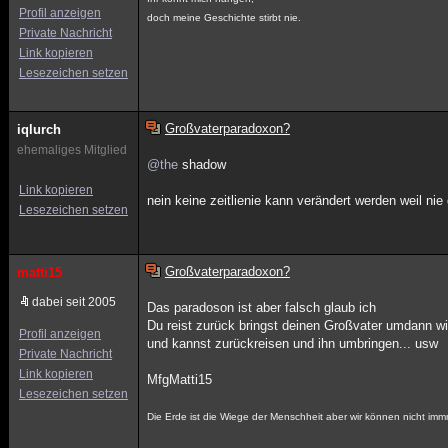
Profil anzeigen
doch meine Geschichte stirbt nie.
Private Nachricht
Link kopieren
Lesezeichen setzen
Großvaterparadoxon?
iqlurch
ehemaliges Mitglied
@the
shadow
Link kopieren
nein keine zeitlienie kann verändert werden weil nie 
Lesezeichen setzen
Großvaterparadoxon?
matti15
dabei seit 2005
Das paradoson ist aber falsch glaub ich
Du reist zurück bringst deinen Großvater umdann wir
Profil anzeigen
und kannst zurückreisen und ihn umbringen... usw
Private Nachricht
Link kopieren
MfgMatti15
Lesezeichen setzen
Die Erde ist die Wiege der Menschheit aber wir können nicht imm