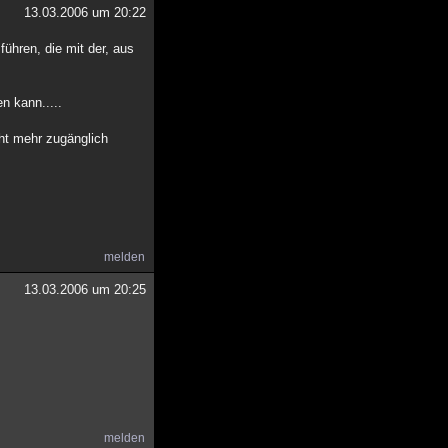
13.03.2006 um 20:22
führen, die mit der, aus
n kann.....
cht mehr zugänglich
melden
13.03.2006 um 20:25
melden