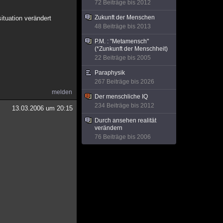
72 Beiträge bis 2012
Zukunft der Menschen
ituation verändert
48 Beiträge bis 2013
P.M. : "Metamensch"
(*Zunkunft der Menschheit)
22 Beiträge bis 2005
Paraphysik
267 Beiträge bis 2026
melden
Der menschliche IQ
234 Beiträge bis 2012
13.03.2006 um 20:15
Durch ansehen realität
verändern
76 Beiträge bis 2006