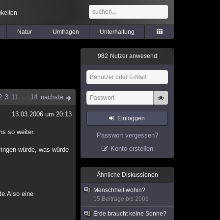
keiten
Natur
Umfragen
Unterhaltung
9
8
2
Nutzer anwesend
2
3
11
...
14
nächste
13.03.2006 um 20:13
Einloggen
ns so weiter.
Passwort vergessen?
Konto erstellen
bringen würde, was würde
Ähnliche Diskussionen
Menschheit wohin?
rte.Also eine
15 Beiträge bis 2006
Erde braucht keine Sonne?