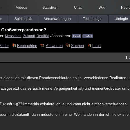
s
Videos
Statistiken
Chat
Wiki
Neuig
le
Spiritualität
Verschwörungen
Technologie
Ufologie
Großvaterparadoxon?
er:
Menschen
,
Zukunft
,
Realität
▪ Abonnieren:
Feed
E-Mail
Bilder
Beobachten
Antworten
Suchen
Infos
1
s eigentlich mit diesen Paradoxenablaufen sollte, verschiedenen Realitäten u
vorausgesetzt das es auch meine Vergangenheit ist) und meinenGroßvater um
Zukunft :-))?? Immerhin existiere ich ja und kann nicht einfachverschwinden.
eder in dieZukunft..dann müsste ich in einer Welt landen in der ich nie existie