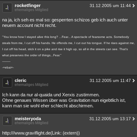
rocketfinger
31.12.2005 um 11:44
ehemaliges Mitglied
na ja, ich seh es mal so: gesperrten schizos geb ich auch unter
neuem account nicht recht.
"You know how I stayed alive this long? ...Fear... A spectacle of fearsome acts. Somebody
steals from me, I cut off his hands. He offends me, I cut out his tongue. If he rises against me,
I cut off his head, stick it on a pike and rise it high up, so all in the streets can see. That's
what preserves the order of things...Fear."
---------
-=ebai=-
cleric
31.12.2005 um 11:47
ehemaliges Mitglied
Ich kann da nur al-quaida und Xerxis zustimmen.
Ohne genaues Wissen über was Gravitation nun eigebtlich ist,
kann man sie wohl eher schlecht abschirmen.
meisteryoda
31.12.2005 um 13:17
ehemaliges Mitglied
http:///www.graviflight.de(Link: (extern))