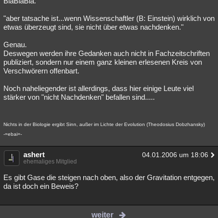
BlaBlaBla.
"aber tatsache ist...wenn Wissenschaftler (B: Einstein) wirklich von
etwas überzeugt sind, sie nicht über etwas nachdenken."
Genau.
Deswegen werden ihre Gedanken auch nicht in Fachzeitschriften
publiziert, sondern nur einem ganz kleinen erlesenen Kreis von
Verschwörern offenbart.
Noch naheliegender ist allerdings, dass hier einige Leute viel
stärker von "nicht Nachdenken" befallen sind.....
Nichts in der Biologie ergibt Sinn, außer im Lichte der Evolution (Theodosius Dobzhansky)
-=ebai=-
ashert
04.01.2006 um 18:06
ehemaliges Mitglied
Es gibt Gase die steigen nach oben, also der Gravitation entgegen,
da ist doch ein Beweis?
weiter