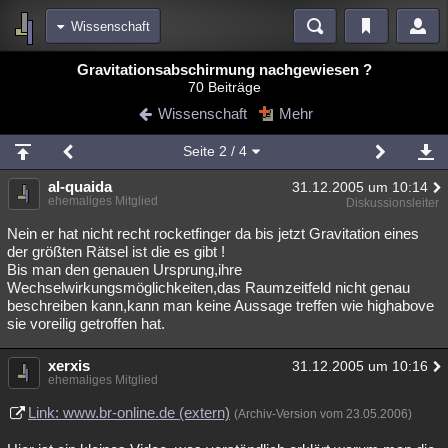
Wissenschaft
Bereiche
Gravitationsabschirmung nachgewiesen ?
70 Beiträge
Echtzeit
Diskussionen
Blogs
Videos
Statistiken
Wissenschaft
Mehr
Chat
Wiki
Neuigkeiten
2
Seite
2
/ 4
meine Rubriken
al-quaida
31.12.2005 um 10:14
Menschen
Wissenschaft
Politik
Mystery
Kriminalfälle
ehemaliges Mitglied
Diskussionsleiter
Spiritualität
Verschwörungen
Technologie
Ufologie
Nein er hat nicht recht rocketfinger da bis jetzt Gravitation eines
der größten Rätsel ist die es gibt !
Bis man den genauen Ursprung,ihre
Natur
Umfragen
Unterhaltung
Wechselwirkungsmöglichkeiten,das Raumzeitfeld nicht genau
weitere Rubriken
beschreiben kann,kann man keine Aussage treffen wie highabove
sie voreilig getroffen hat.
Philosophie
Träume
Orte
Esoterik
Literatur
xerxis
31.12.2005 um 10:16
Astronomie
Helpdesk
Gruppen
Gaming
Filme
ehemaliges Mitglied
Musik
Clash
Verbesserungen
Allmystery
English
Link: www.br-online.de (extern)
(Archiv-Version vom 23.05.2006)
Übersichten