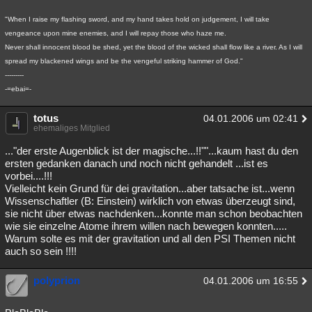
"When I raise my flashing sword, and my hand takes hold on judgement, I will take
vengeance upon mine enemies, and I will repay those who haze me.
Never shall innocent blood be shed, yet the blood of the wicked shall flow like a river. As I will
spread my blackened wings and be the vengeful striking hammer of God."
---------
-=ebai=-
totus
04.01.2006 um 02:41
ehemaliges Mitglied
..."der erste Augenblick ist der magische...!!""...kaum hast du den
ersten gedanken danach und noch nicht gehandelt ...ist es
vorbei....!!!
Vielleicht kein Grund für dei gravitation...aber tatsache ist...wenn
Wissenschaftler (B: Einstein) wirklich von etwas überzeugt sind,
sie nicht über etwas nachdenken...konnte man schon beobachten
wie sie einzelne Atome ihrem willen nach bewegen konnten.....
Warum solte es mit der gravitation und all den PSI Themen nicht
auch so sein !!!!
polyprion
04.01.2006 um 16:55