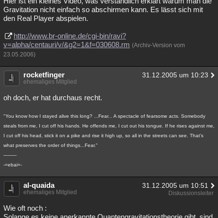
Hier ist ein kleines Video, was verständlich erklärt warum man die
Gravitation nicht einfach so abschirmen kann. Es lässt sich mit
Besucht
Teilgenommen
Alle
Neue
Geschlossen
den Real Player abspielen.
Lesenswert
Schlüsselwörter
http://www.br-online.de/cgi-bin/ravi?
v=alpha/centauri/v/&g2=1&f=030608.rm
(Archiv-Version vom
23.05.2006)
rocketfinger
31.12.2005 um 10:23
ehemaliges Mitglied
oh doch, er hat durchaus recht.
"You know how I stayed alive this long? ...Fear... A spectacle of fearsome acts. Somebody
steals from me, I cut off his hands. He offends me, I cut out his tongue. If he rises against me,
I cut off his head, stick it on a pike and rise it high up, so all in the streets can see. That's
what preserves the order of things...Fear."
---------
-=ebai=-
al-quaida
31.12.2005 um 10:51
ehemaliges Mitglied
Diskussionsleiter
Wie oft noch :
Solange es keine anerkannte Quantengravitationstheorie gibt, sind