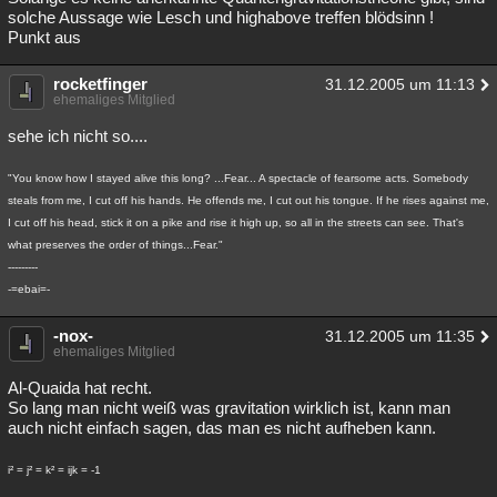
solche Aussage wie Lesch und highabove treffen blödsinn !
Punkt aus
rocketfinger
31.12.2005 um 11:13
ehemaliges Mitglied
sehe ich nicht so....
"You know how I stayed alive this long? ...Fear... A spectacle of fearsome acts. Somebody
steals from me, I cut off his hands. He offends me, I cut out his tongue. If he rises against me,
I cut off his head, stick it on a pike and rise it high up, so all in the streets can see. That's
what preserves the order of things...Fear."
---------
-=ebai=-
-nox-
31.12.2005 um 11:35
ehemaliges Mitglied
Al-Quaida hat recht.
So lang man nicht weiß was gravitation wirklich ist, kann man
auch nicht einfach sagen, das man es nicht aufheben kann.
i² = j² = k² = ijk = -1