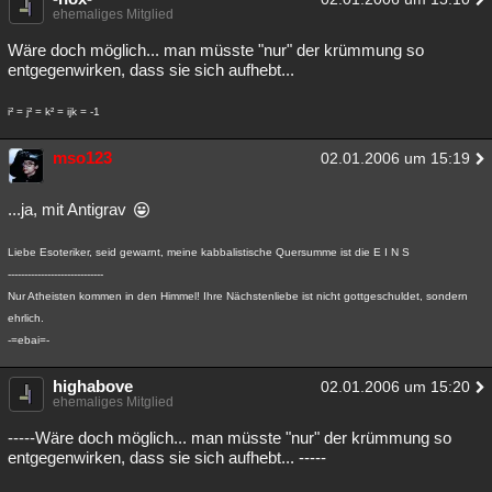
ehemaliges Mitglied
Wäre doch möglich... man müsste "nur" der krümmung so
entgegenwirken, dass sie sich aufhebt...
i² = j² = k² = ijk = -1
mso123
02.01.2006 um 15:19
...ja, mit Antigrav
Liebe Esoteriker, seid gewarnt, meine kabbalistische Quersumme ist die E I N S
-----------------------------
Nur Atheisten kommen in den Himmel! Ihre Nächstenliebe ist nicht gottgeschuldet, sondern
ehrlich.
-=ebai=-
highabove
02.01.2006 um 15:20
ehemaliges Mitglied
-----Wäre doch möglich... man müsste "nur" der krümmung so
entgegenwirken, dass sie sich aufhebt... -----