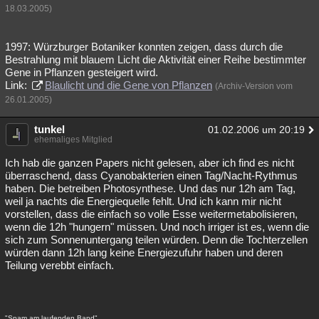
18.03.2005)
1997: Würzburger Botaniker konnten zeigen, dass durch die
Bestrahlung mit blauem Licht die Aktivität einer Reihe bestimmter
Gene in Pflanzen gesteigert wird.
Link:
Blaulicht und die Gene von Pflanzen
(Archiv-Version vom
26.01.2005)
tunkel
01.02.2006 um 20:19
ehemaliges Mitglied
Ich hab die ganzen Papers nicht gelesen, aber ich find es nicht
überraschend, dass Cyanobakterien einen Tag/Nacht-Rythmus
haben. Die betreiben Photosynthese. Und das nur 12h am Tag,
weil ja nachts die Energiequelle fehlt. Und ich kann mir nicht
vorstellen, dass die einfach so volle Esse weitermetabolisieren,
wenn die 12h "hungern" müssen. Und noch irriger ist es, wenn die
sich zum Sonnenuntergang teilen würden. Denn die Tochterzellen
würden dann 12h lang keine Energiezufuhr haben und deren
Teilung verebbt einfach.
"Spam am laufenden Band"