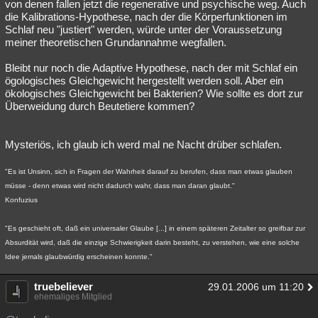
von denen fallen jetzt die regenerative und psychische weg. Auch
die Kalibrations-Hypothese, nach der die Körperfunktionen im
Schlaf neu "justiert" werden, würde unter der Voraussetzung
meiner theoretischen Grundannahme wegfallen.
Bleibt nur noch die Adaptive Hypothese, nach der mit Schlaf ein
ögologisches Gleichgewicht hergestellt werden soll. Aber ein
ökologisches Gleichgewicht bei Bakterien? Wie sollte es dort zur
Überweidung durch Beutetiere kommen?
Mysteriös, ich glaub ich werd mal ne Nacht drüber schlafen.
"Es ist Unsinn, sich in Fragen der Wahrheit darauf zu berufen, dass man etwas glauben
müsse - denn etwas wird nicht dadurch wahr, dass man daran glaubt."
Konfuzius
"Es geschieht oft, daß ein universaler Glaube [...] in einem späteren Zeitalter so greifbar zur
Absurdität wird, daß die einzige Schwierigkeit darin besteht, zu verstehen, wie eine solche
Idee jemals glaubwürdig erscheinen konnte."
truebeliever
29.01.2006 um 11:20
ehemaliges Mitglied