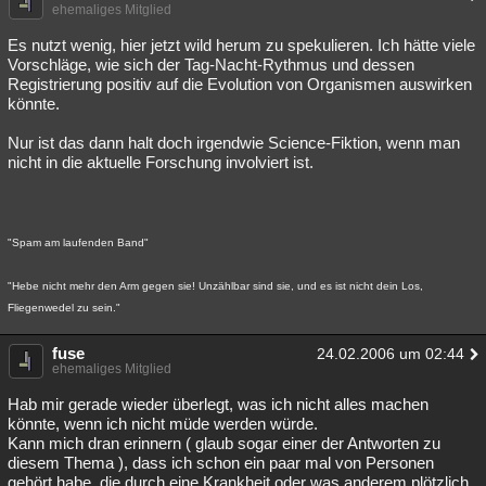
ehemaliges Mitglied
Es nutzt wenig, hier jetzt wild herum zu spekulieren. Ich hätte viele
Vorschläge, wie sich der Tag-Nacht-Rythmus und dessen
Registrierung positiv auf die Evolution von Organismen auswirken
könnte.
Nur ist das dann halt doch irgendwie Science-Fiktion, wenn man
nicht in die aktuelle Forschung involviert ist.
"Spam am laufenden Band"
"Hebe nicht mehr den Arm gegen sie! Unzählbar sind sie, und es ist nicht dein Los,
Fliegenwedel zu sein."
fuse
24.02.2006 um 02:44
ehemaliges Mitglied
Hab mir gerade wieder überlegt, was ich nicht alles machen
könnte, wenn ich nicht müde werden würde.
Kann mich dran erinnern ( glaub sogar einer der Antworten zu
diesem Thema ), dass ich schon ein paar mal von Personen
gehört habe, die durch eine Krankheit oder was anderem plötzlich