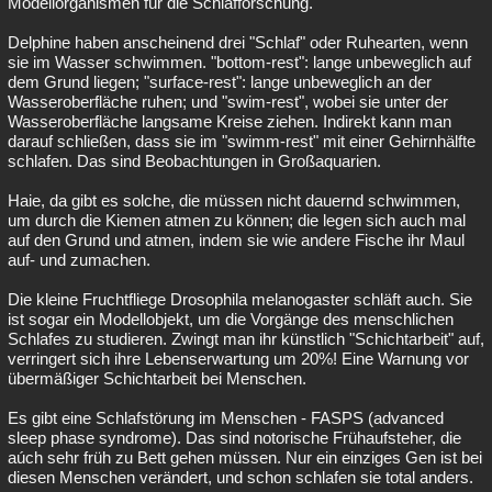
Modellorganismen für die Schlafforschung.
Delphine haben anscheinend drei "Schlaf" oder Ruhearten, wenn
sie im Wasser schwimmen. "bottom-rest": lange unbeweglich auf
dem Grund liegen; "surface-rest": lange unbeweglich an der
Wasseroberfläche ruhen; und "swim-rest", wobei sie unter der
Wasseroberfläche langsame Kreise ziehen. Indirekt kann man
darauf schließen, dass sie im "swimm-rest" mit einer Gehirnhälfte
schlafen. Das sind Beobachtungen in Großaquarien.
Haie, da gibt es solche, die müssen nicht dauernd schwimmen,
um durch die Kiemen atmen zu können; die legen sich auch mal
auf den Grund und atmen, indem sie wie andere Fische ihr Maul
auf- und zumachen.
Die kleine Fruchtfliege Drosophila melanogaster schläft auch. Sie
ist sogar ein Modellobjekt, um die Vorgänge des menschlichen
Schlafes zu studieren. Zwingt man ihr künstlich "Schichtarbeit" auf,
verringert sich ihre Lebenserwartung um 20%! Eine Warnung vor
übermäßiger Schichtarbeit bei Menschen.
Es gibt eine Schlafstörung im Menschen - FASPS (advanced
sleep phase syndrome). Das sind notorische Frühaufsteher, die
aúch sehr früh zu Bett gehen müssen. Nur ein einziges Gen ist bei
diesen Menschen verändert, und schon schlafen sie total anders.