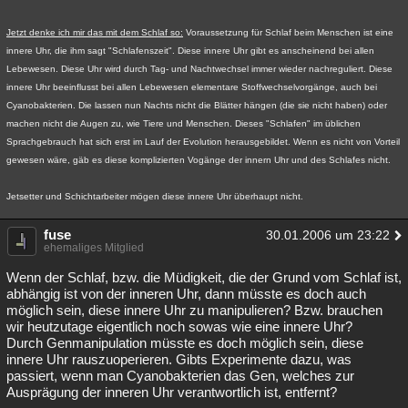
Jetzt denke ich mir das mit dem Schlaf so:
Voraussetzung für Schlaf beim Menschen ist eine
innere Uhr, die ihm sagt "Schlafenszeit". Diese innere Uhr gibt es anscheinend bei allen
Lebewesen. Diese Uhr wird durch Tag- und Nachtwechsel immer wieder nachreguliert. Diese
innere Uhr beeinflusst bei allen Lebewesen elementare Stoffwechselvorgänge, auch bei
Cyanobakterien. Die lassen nun Nachts nicht die Blätter hängen (die sie nicht haben) oder
machen nicht die Augen zu, wie Tiere und Menschen. Dieses "Schlafen" im üblichen
Sprachgebrauch hat sich erst im Lauf der Evolution herausgebildet. Wenn es nicht von Vorteil
gewesen wäre, gäb es diese komplizierten Vogänge der innern Uhr und des Schlafes nicht.
Jetsetter und Schichtarbeiter mögen diese innere Uhr überhaupt nicht.
fuse
30.01.2006 um 23:22
ehemaliges Mitglied
Wenn der Schlaf, bzw. die Müdigkeit, die der Grund vom Schlaf ist,
abhängig ist von der inneren Uhr, dann müsste es doch auch
möglich sein, diese innere Uhr zu manipulieren? Bzw. brauchen
wir heutzutage eigentlich noch sowas wie eine innere Uhr?
Durch Genmanipulation müsste es doch möglich sein, diese
innere Uhr rauszuoperieren. Gibts Experimente dazu, was
passiert, wenn man Cyanobakterien das Gen, welches zur
Ausprägung der inneren Uhr verantwortlich ist, entfernt?