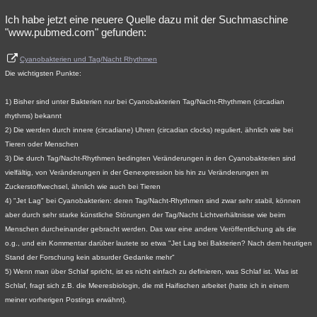
Ich habe jetzt eine neuere Quelle dazu mit der Suchmaschine
"www.pubmed.com" gefunden:
Cyanobakterien und Tag/Nacht Rhythmen
Die wichtigsten Punkte:
1) Bisher sind unter Bakterien nur bei Cyanobakterien Tag/Nacht-Rhythmen (circadian
rhythms) bekannt
2) Die werden durch innere (circadiane) Uhren (circadian clocks) reguliert, ähnlich wie bei
Tieren oder Menschen
3) Die durch Tag/Nacht-Rhythmen bedingten Veränderungen in den Cyanobakterien sind
vielfältig, von Veränderungen in der Genexpression bis hin zu Veränderungen im
Zuckerstoffwechsel, ähnlich wie auch bei Tieren
4) "Jet Lag" bei Cyanobakterien: deren Tag/Nacht-Rhythmen sind zwar sehr stabil, können
aber durch sehr starke künstliche Störungen der Tag/Nacht Lichtverhältnisse wie beim
Menschen durcheinander gebracht werden. Das war eine andere Veröffentlichung als die
o.g., und ein Kommentar darüber lautete so etwa "Jet Lag bei Bakterien? Nach dem heutigen
Stand der Forschung kein absurder Gedanke mehr"
5) Wenn man über Schlaf spricht, ist es nicht einfach zu definieren, was Schlaf ist. Was ist
Schlaf, fragt sich z.B. die Meeresbiologin, die mit Haifischen arbeitet (hatte ich in einem
meiner vorherigen Postings erwähnt).