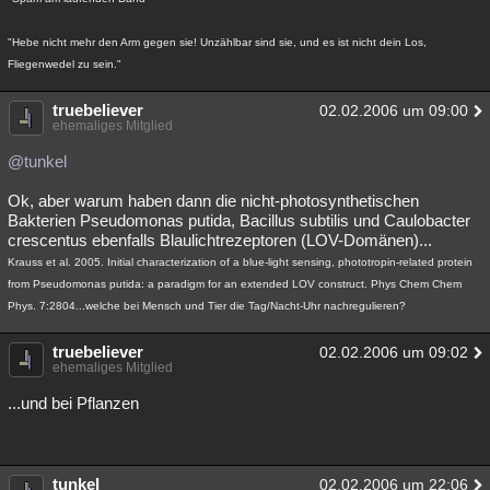
"Hebe nicht mehr den Arm gegen sie! Unzählbar sind sie, und es ist nicht dein Los,
Fliegenwedel zu sein."
truebeliever
02.02.2006 um 09:00
ehemaliges Mitglied
@tunkel
Ok, aber warum haben dann die nicht-photosynthetischen
Bakterien Pseudomonas putida, Bacillus subtilis und Caulobacter
crescentus ebenfalls Blaulichtrezeptoren (LOV-Domänen)...
Krauss et al. 2005. Initial characterization of a blue-light sensing, phototropin-related protein
from Pseudomonas putida: a paradigm for an extended LOV construct. Phys Chem Chem
Phys. 7:2804...welche bei Mensch und Tier die Tag/Nacht-Uhr nachregulieren?
truebeliever
02.02.2006 um 09:02
ehemaliges Mitglied
...und bei Pflanzen
tunkel
02.02.2006 um 22:06