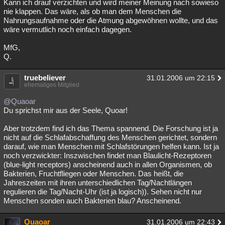
Kann ich drauf verzichten und wird meiner Meinung nach sowieso
nie klappen. Das wäre, als ob man dem Menschen die
Nahrungsaufnahme oder die Atmung abgewöhnen wollte, und das
wäre vermutlich noch einfach dagegen.
MfG,
Q.
truebeliever
31.01.2006 um 22:15
ehemaliges Mitglied
@Quaoar
Du sprichst mir aus der Seele, Quoar!
Aber trotzdem find ich das Thema spannend. Die Forschung ist ja
nicht auf die Schlafabschaffung des Menschen gerichtet, sondern
darauf, wie man Menschen mit Schlafstörungen helfen kann. Ist ja
noch verzwickter: Inszwischen findet man Blaulicht-Rezeptoren
(blue-light receptors) anscheinend auch in allen Organismen, ob
Bakterien, Fruchtfliegen oder Menschen. Das heißt, die
Jahreszeiten mit ihren unterschiedlichen Tag/Nachtlängen
regulieren die Tag/Nacht-Uhr (ist ja logisch)). Sehen nicht nur
Menschen sonden auch Bakterien blau? Anscheinend.
Quaoar
31.01.2006 um 22:43