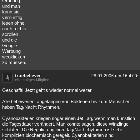
Ordnung
und man
Besucht
Teilgenommen
Alle
Neue
Geschlossen
kann sie
vernünftig
Lesenswert
Schlüsselwörter
lesen ohne
nach rechts
scrollen
und die
Google
Werbung
wegklicken
zu müssen.
truebeliever
28.01.2006 um 16:47
ehemaliges Mitglied
Geschafft! Jetzt geht's wieder normal weiter
Alle Lebewesen, angefangen von Bakterien bis zum Menschen
haben Tag/Nacht Rhythmen.
Cyanobakterien kriegen sogar einen Jet Lag, wenn man künstlich
die Tagesdauer verändert. Man könnte sagen, diese Winzlinge
schlafen. Die Regulierung ihrer Tag/Nachtrhythmen ist sehr
kompliziert biochemisch geregelt. Cyanobakterien sind