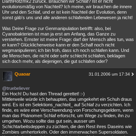
DarthHotzmk2 zurück. Brauchen wir Schlaf? Ist er nicht
evolutionsmäßig von Nachteil? Ich meine, wir brauchen die innere
Uhr und den Schlaf, und er ist kein Nachteil der Evolution, denn
sonst gäb's uns und alle anderen schlafenden Lebewesen ja nicht!
Was Deine Frage zur Genmanipulation betrifft: also, bei
Cyanobakterien ist man ja erst am Anfang, das Ganze zu
verstehen. Ernster ist meine Frage: darf der Mensch alles tun, was
er kann? Glücklicherweise kann er den Schalf noch nicht
wegmanipulieren; ich bin froh, dass ich noch schlafen kann. Und
die Menschen, die nicht oder sehr schlecht schlafen, beklagen
sich doch mehr, als diejenigen, die gut schlafen oder?
Quaoar
31.01.2006 um 17:34
@truebeliever
Ein Hoch! Du hast den Thread gerettet! :-)
Mittlerweile würde ich behaupten, das umgekehrt ein Schuh draus
wird. Es ist ein Selektions_nachteil_ auf Schlaf zu verzichten. Ich
finde, es wäre eine Verschwendung von Forschungsgeldern, wenn
man das Phänomen Schlaf erforscht, um Wege zu finden, ihn zu
umgehen. Wozu sollte das gut sein, ausser um
Schichtarbeitsdeppen zu züchten, die den Rest ihres Daseins wie
Zombies umhertorkeln. Oder den immerwachen Supersoldaten.