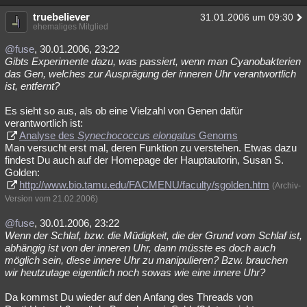
truebeliever
31.01.2006 um 09:30
ehemaliges Mitglied
@fuse
, 30.01.2006, 23:22
Gibts Experimente dazu, was passiert, wenn man Cyanobakterien
das Gen, welches zur Ausprägung der inneren Uhr verantwortlich
ist, entfernt?
Es sieht so aus, als ob eine Vielzahl von Genen dafür
verantwortlich ist:
Analyse des
Synechococcus elongatus
Genoms
Man versucht erst mal, deren Funktion zu verstehen. Etwas dazu
findest Du auch auf der Homepage der Hauptautorin, Susan S.
Golden:
http://www.bio.tamu.edu/FACMENU/faculty/sgolden.htm
(Archiv-
Version vom 21.02.2006)
@fuse
, 30.01.2006, 23:22
Wenn der Schlaf, bzw. die Müdigkeit, die der Grund vom Schlaf ist,
abhängig ist von der inneren Uhr, dann müsste es doch auch
möglich sein, diese innere Uhr zu manipulieren? Bzw. brauchen
wir heutzutage eigentlich noch sowas wie eine innere Uhr?
Da kommst Du wieder auf den Anfang des Threads von