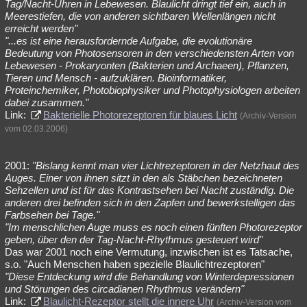
Tag/Nacht-Uhren in Lebewesen. Blaulicht dringt tief ein, auch in
Meerestiefen, die von anderen sichtbaren Wellenlängen nicht
erreicht werden"
"...es ist eine herausfordernde Aufgabe, die evolutionäre
Bedeutung von Photosensoren in den verschiedensten Arten von
Lebewesen - Prokaryonten (Bakterien und Archaeen), Pflanzen,
Tieren und Mensch - aufzuklären. Bioinformatiker,
Proteinchemiker, Photobiophysiker und Photophysiologen arbeiten
dabei zusammen."
Link:
Bakterielle Photorezeptoren für blaues Licht
(Archiv-Version
vom 02.03.2006)
2001:
"Bislang kennt man vier Lichtrezeptoren in der Netzhaut des
Auges. Einer von ihnen sitzt in den als Stäbchen bezeichneten
Sehzellen und ist für das Kontrastsehen bei Nacht zuständig. Die
anderen drei befinden sich in den Zapfen und bewerkstelligen das
Farbsehen bei Tage."
"Im menschlichen Auge muss es noch einen fünften Photorezeptor
geben, über den der Tag-Nacht-Rhythmus gesteuert wird"
Das war 2001 noch eine Vermutung, inzwischen ist es Tatsache,
s.o. "Auch Menschen haben spezielle Blaulichtrezeptoren"
"Diese Entdeckung wird die Behandlung von Winterdepressionen
und Störungen des circadianen Rhythmus verändern"
Link:
Blaulicht-Rezeptor stellt die innere Uhr
(Archiv-Version vom