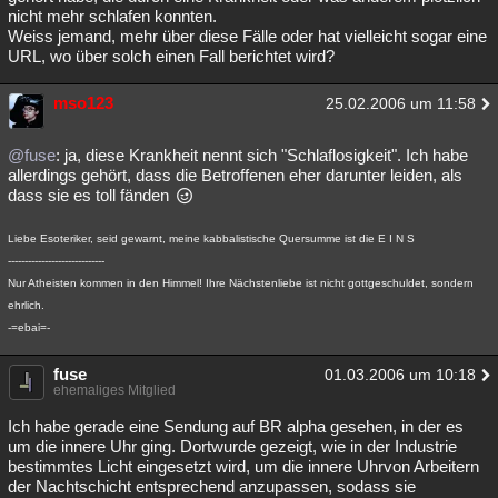
nicht mehr schlafen konnten.
Weiss jemand, mehr über diese Fälle oder hat vielleicht sogar eine
URL, wo über solch einen Fall berichtet wird?
mso123
25.02.2006 um 11:58
@fuse
: ja, diese Krankheit nennt sich "Schlaflosigkeit". Ich habe
allerdings gehört, dass die Betroffenen eher darunter leiden, als
dass sie es toll fänden
Liebe Esoteriker, seid gewarnt, meine kabbalistische Quersumme ist die E I N S
-----------------------------
Nur Atheisten kommen in den Himmel! Ihre Nächstenliebe ist nicht gottgeschuldet, sondern
ehrlich.
-=ebai=-
fuse
01.03.2006 um 10:18
ehemaliges Mitglied
Ich habe gerade eine Sendung auf BR alpha gesehen, in der es
um die innere Uhr ging. Dortwurde gezeigt, wie in der Industrie
bestimmtes Licht eingesetzt wird, um die innere Uhrvon Arbeitern
der Nachtschicht entsprechend anzupassen, sodass sie