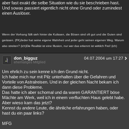
aber fast exakt die selbe Situation wie du sie beschrieben hast.
Und sowas passiert eigentlich nicht ohne Grund oder zumindest
einen Auslöser.
Wenn der Vorhang fällt sieh hinter die Kulissen, die Bösen sind oft gut und die Guten sind
gerissen. (FK)Jeder hat seine eigene Wahrheit und jeder geht seinen eigenen Weg. Warum
also streiten? (ich)Die Realität ist eine Illusion, nur wer das erkennt ist wirklich Frei! (ich)
don_bigguz
04.07.2004 um 17:27
ehemaliges Mitglied
Um ehrlich zu sein kenne ich den Grund nicht.
Ich habe mich nur mit Pilz unterhalten über die Gefahren und
Vorteile von Astralreisen. Und in der gleichen Nacht bekam ich
dann diese Probleme.
Das hatte ich aber schomal und da waren GARANTIERT böse
Mächte am Werk, weil ich in einem verfluchten Haus gelebt habe.
Aber wieso kam das jetzt?
Kennst du andere Leute, die ähnliche erfahrungen haben, oder
hast du ein paar links?
MFG