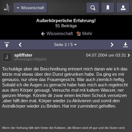
Wissenschaft
Bereiche
Außerkörperliche Erfahrung!
91 Beiträge
Echtzeit
Diskussionen
Blogs
Videos
Statistiken
Wissenschaft
Mehr
Chat
Wiki
Neuigkeiten
Seite
2
/ 5
meine Rubriken
spliffster
04.07.2004 um 03:31
Menschen
Wissenschaft
Politik
Mystery
Kriminalfälle
ehemaliges Mitglied
Spiritualität
Verschwörungen
Technologie
Ufologie
Tschuldige aber die Beschreibung erinnert mich daran wie ich das
letzte mal etwas über den Durst getrunken habe. Da ging es mir
genauso, nur ohne das Frauengesicht. War auch ziemlich heftig.
Natur
Umfragen
Unterhaltung
Sobald ich die Augen zu gemacht habe hats mich auch regelrecht
weitere Rubriken
aus dem Körper gesaugt. Versuchs mal mit kaltem Wasser, ner
ganzen Menge. Könnte dir zwar einen leichten Schock versetzen
Philosophie
Träume
Orte
Esoterik
Literatur
,aber hilft den mat. Körper wieder zu Aktivieren und somit den
Astralkörper wieder zu Binden. Hat mir zumindest geholfen.
Astronomie
Helpdesk
Gruppen
Gaming
Filme
Musik
Clash
Verbesserungen
Allmystery
English
Wenn der Vorhang fällt sieh hinter die Kulissen, die Bösen sind oft gut und die Guten sind
Übersichten