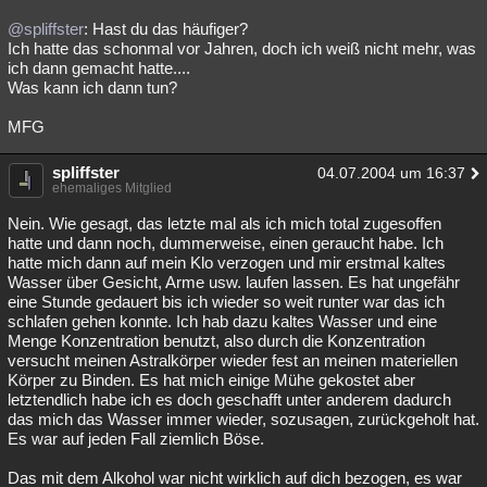
@spliffster
: Hast du das häufiger?
Ich hatte das schonmal vor Jahren, doch ich weiß nicht mehr, was
ich dann gemacht hatte....
Was kann ich dann tun?
MFG
spliffster
04.07.2004 um 16:37
ehemaliges Mitglied
Nein. Wie gesagt, das letzte mal als ich mich total zugesoffen
hatte und dann noch, dummerweise, einen geraucht habe. Ich
hatte mich dann auf mein Klo verzogen und mir erstmal kaltes
Wasser über Gesicht, Arme usw. laufen lassen. Es hat ungefähr
eine Stunde gedauert bis ich wieder so weit runter war das ich
schlafen gehen konnte. Ich hab dazu kaltes Wasser und eine
Menge Konzentration benutzt, also durch die Konzentration
versucht meinen Astralkörper wieder fest an meinen materiellen
Körper zu Binden. Es hat mich einige Mühe gekostet aber
letztendlich habe ich es doch geschafft unter anderem dadurch
das mich das Wasser immer wieder, sozusagen, zurückgeholt hat.
Es war auf jeden Fall ziemlich Böse.
Das mit dem Alkohol war nicht wirklich auf dich bezogen, es war