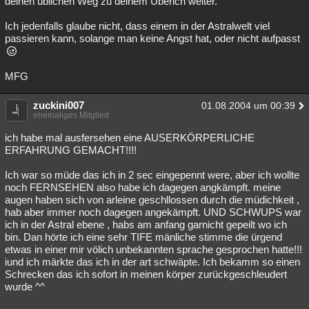
deinen üblichen Weg zu deinem Überich weiter.
Ich jedenfalls glaube nicht, dass einem in der Astralwelt viel
passieren kann, solange man keine Angst hat, oder nicht aufpasst
MFG
zuckini007
01.08.2004 um 00:39
ehemaliges Mitglied
ich habe mal ausfersehen eine AUSERKÖRPERLICHE
ERFAHRUNG GEMACHT!!!!
Ich war so müde das ich in 2 sec eingepennt were, aber ich wollte
noch FERNSEHEN also habe ich dagegen angkämpft. meine
augen haben sich von arleine geschllossen durch die müdichkeit ,
hab aber immer noch dagegen angekämpft. UND SCHWUPS war
ich in der Astral ebene , habs am anfang garnicht gepeilt wo ich
bin. Dan hörte ich eine sehr TIFE mänliche stimme die ürgend
etwas in einer mir völich unbekannten sprache gesprochen hatte!!!
iund ich märkte das ich in der art schwäpte. Ich bekamm so einen
Schrecken das ich sofort in meinen körper zurückgeschleudert
wurde ^^