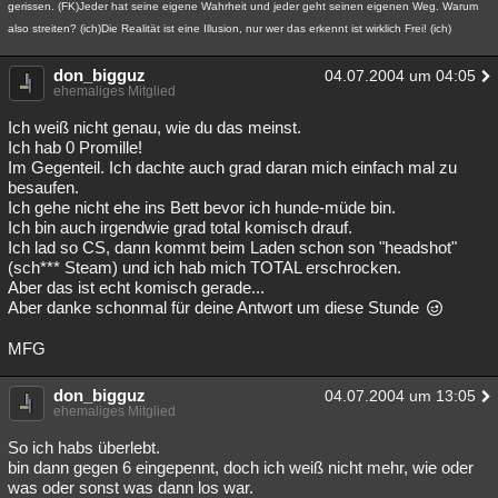
gerissen. (FK)Jeder hat seine eigene Wahrheit und jeder geht seinen eigenen Weg. Warum
Besucht
Teilgenommen
Alle
Neue
Geschlossen
also streiten? (ich)Die Realität ist eine Illusion, nur wer das erkennt ist wirklich Frei! (ich)
Lesenswert
Schlüsselwörter
don_bigguz
04.07.2004 um 04:05
ehemaliges Mitglied
Ich weiß nicht genau, wie du das meinst.
Ich hab 0 Promille!
Im Gegenteil. Ich dachte auch grad daran mich einfach mal zu
besaufen.
Ich gehe nicht ehe ins Bett bevor ich hunde-müde bin.
Ich bin auch irgendwie grad total komisch drauf.
Ich lad so CS, dann kommt beim Laden schon son "headshot"
(sch*** Steam) und ich hab mich TOTAL erschrocken.
Aber das ist echt komisch gerade...
Aber danke schonmal für deine Antwort um diese Stunde
MFG
don_bigguz
04.07.2004 um 13:05
ehemaliges Mitglied
So ich habs überlebt.
bin dann gegen 6 eingepennt, doch ich weiß nicht mehr, wie oder
was oder sonst was dann los war.