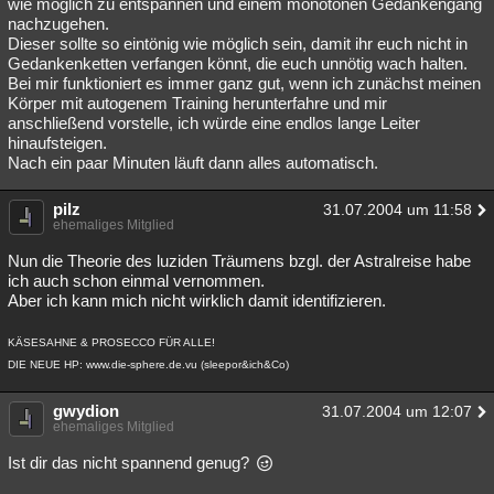
wie möglich zu entspannen und einem monotonen Gedankengang
nachzugehen.
Dieser sollte so eintönig wie möglich sein, damit ihr euch nicht in
Gedankenketten verfangen könnt, die euch unnötig wach halten.
Bei mir funktioniert es immer ganz gut, wenn ich zunächst meinen
Körper mit autogenem Training herunterfahre und mir
anschließend vorstelle, ich würde eine endlos lange Leiter
hinaufsteigen.
Nach ein paar Minuten läuft dann alles automatisch.
pilz
31.07.2004 um 11:58
ehemaliges Mitglied
Nun die Theorie des luziden Träumens bzgl. der Astralreise habe
ich auch schon einmal vernommen.
Aber ich kann mich nicht wirklich damit identifizieren.
KÄSESAHNE & PROSECCO FÜR ALLE!
DIE NEUE HP: www.die-sphere.de.vu (sleepor&ich&Co)
gwydion
31.07.2004 um 12:07
ehemaliges Mitglied
Ist dir das nicht spannend genug?