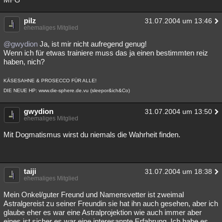
pilz
31.07.2004 um 13:46
ehemaliges Mitglied
@gwydion
Ja, ist mir nicht aufregend genug!
Wenn ich für etwas trainiere muss das ja einen bestimmten reiz
haben, nich?
KÄSESAHNE & PROSECCO FÜR ALLE!
DIE NEUE HP: www.die-sphere.de.vu (sleepor&ich&Co)
gwydion
31.07.2004 um 13:50
ehemaliges Mitglied
Mit Dogmatismus wirst du niemals die Wahrheit finden.
taiji
31.07.2004 um 18:38
ehemaliges Mitglied
Mein Onkel/guter Freund und Namensvetter ist zweimal
Astralgereist zu seiner Freundin sie hat ihn auch gesehen, aber ich
glaube eher es war eine Astralprojektion wie auch immer aber
eines ist sicher es war eine interesannte Erfahrung. Ich habe es