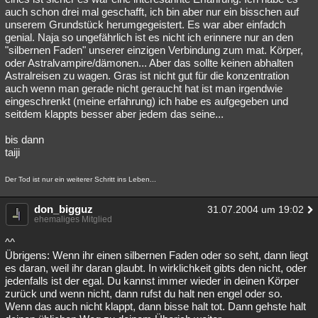
auch schon drei mal geschafft, ich bin aber nur ein bisschen auf
unserem Grundstück herumgegeistert. Es war aber einfadch
genial. Naja so ungefährlich ist es nicht ich erinnere nur an den
"silbernen Faden" unserer einzigen Verbindung zum mat. Körper,
oder Astralvampire/dämonen... Aber das sollte keinen abhalten
Astralreisen zu wagen. Gras ist nicht gut für die konzentration
auch wenn man gerade nicht geraucht hat ist man irgendwie
eingeschrenkt (meine erfahrung) ich habe es aufgegeben und
seitdem klappts besser aber jedem das seine...
bis dann
taiji
Der Tod ist nur ein weiterer Schritt ins Leben...
don_bigguz
31.07.2004 um 19:02
ehemaliges Mitglied
^^
Übrigens: Wenn ihr einen silbernen Faden oder so seht, dann liegt
es daran, weil ihr daran glaubt. In wirklichkeit gibts den nicht, oder
jedenfalls ist der egal. Du kannst immer wieder in deinen Körper
zurück und wenn nicht, dann rufst du halt nen engel oder so.
Wenn das auch nicht klappt, dann bisse halt tot. Dann gehste halt