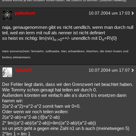
andere könnte ja den unfairen Vorteil haben, die Zukunft zu kennen. (Stephen Hawking)
palladium
10.07.2004 um 17:03
naja, genaugenommen gibt es nicht uendlich, wenn man durch null
teil, weil ein term mit null als nenner ist nicht definiert
so heist es richtig: lim(n/x)
=+/- unendlich mit D
=R\{0}
x->0
n
mein sonnenschein: fernsehn, sulfosalze, bier, schwedinen, kirschen, die toten hosen und
bettina zimmermann.
Schdaiff
10.07.2004 um 17:07
Der Fehler liegt darin, dass wir den Grenzwert net beachtet haben.
Wie Tommy schon gesagt hat teilen wir durch 0.
Außerdem könnten wir einfach alle a's durch b's ersetzen dann
hamm wir:
2(a^2-a^2)=a^2-a^2 somit ham wir 0=0.
Oder wenn wir noch teilen wollen:
2(a^2-ab)=a^2-ab |
a^2-ab)
2* lim((a^2-ab)/(a^2-ab))=lim((a^2-ab)/(a^2-ab))
so un jetzt geht a gegen eine Zahl n1 un b auch (meinetwegen 5)
2*lim 1 = lim 1