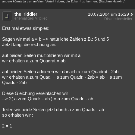
andere könnte ja den unfairen Vorteil haben, die Zukunft zu kennen. (Stephen Hawking)
Besucht
Teilgenommen
Alle
Neue
Geschlossen
the_riddler
10.07.2004 um 16:29
Lesenswert
Schlüsselwörter
ehemaliges Mitglied
Diskussionsleiter
Erst mal etwas simples:
Sagen wir mal a = b --> natürliche Zahlen z.B.: 5 und 5
Jetzt fängt die rechnung an:
auf beiden Seiten multiplizieren wir mit a
wir erhalten a zum Quadrat = ab
auf beiden Seiten addieren wir danach a zum Quadrat - 2ab
wir erhalten a zum Quad. + a zum Quadr. - 2ab = ab + a zum
Quadr. - 2ab
Diese Gleichung vereinfachen wir
--> 2( a zum Quadr. - ab ) = a zum Quadr. - ab
Teilen wir beide Seiten jetzt durch a zum Quadr. - ab
so erhalten wir :
2 = 1