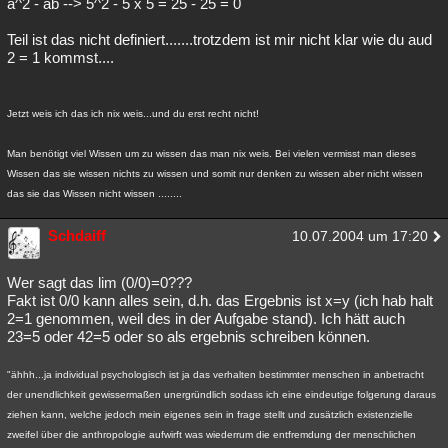
a^2 - ab --> 5^2 - 5 x 5 = 25 - 25 = 0
Teil ist das nicht definiert.......trotzdem ist mir nicht klar wie du aud
2 = 1 kommst....
Jetzt weis ich das ich nix weis...und du erst recht nicht!
Man benötigt viel Wissen um zu wissen das man nix weis. Bei vielen vermisst man dieses
Wissen das sie wissen nichts zu wissen und somit nur denken zu wissen aber nicht wissen
das sie das Wissen nicht wissen ........
Schdaiff
10.07.2004 um 17:20
Wer sagt das lim (0/0)=0???
Fakt ist 0/0 kann alles sein, d.h. das Ergebnis ist x=y (ich hab halt
2=1 genommen, weil des in der Aufgabe stand). Ich hätt auch
23=5 oder 42=5 oder so als ergebnis schreiben können.
"ähhh...ja individual psychologisch ist ja das verhalten bestimmter menschen in anbetracht
der unendlichkeit gewissermaßen unergründlich sodass ich eine eindeutige folgerung daraus
ziehen kann, welche jedoch mein eigenes sein in frage stellt und zusätzlich existenzielle
zweifel über die anthropologie aufwirft was wiederrum die entfremdung der menschlichen