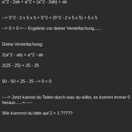
a^2 - 2ab + a^2 = (a^2 - 2ab) + ab
--> 5^2 - 2 x 5 x 5 + 5^2 = (5^2 - 2 x 5 x 5) + 5 x 5
--> 0 = 0 <--- Ergebnis vor deiner Vereinfachung......
Deine Vereinfachung:
2(a^2 - ab) = a^2 - ab
2(25 - 25) = 25 - 25
50 - 50 = 25 - 25 --> 0 = 0
----> Jetzt kannst du Teilen durch was du willst, es kommt immer 0
heraus......<-----
Wie kommst du bitte auf 2 = 1 ?????