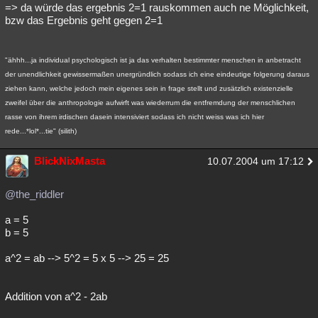
=> da würde das ergebnis 2=1 rauskommen auch ne Möglichkeit,
bzw das Ergebnis geht gegen 2=1
"ähhh...ja individual psychologisch ist ja das verhalten bestimmter menschen in anbetracht
der unendlichkeit gewissermaßen unergründlich sodass ich eine eindeutige folgerung daraus
ziehen kann, welche jedoch mein eigenes sein in frage stellt und zusätzlich existenzielle
zweifel über die anthropologie aufwirft was wiederrum die entfremdung der menschlichen
rasse von ihrem irdischen dasein intensiviert sodass ich nicht weiss was ich hier
rede...*lol*...tie" (silith)
BlickNixMasta
10.07.2004 um 17:12
@the_riddler
a = 5
b = 5
a^2 = ab --> 5^2 = 5 x 5 --> 25 = 25
Addition von a^2 - 2ab