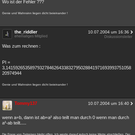
Wo ist der Fehler ???
Genie und Wahnsinn liegen dicht beieinander !
the_riddler
10.07.2004 um 16:36
ehemaliges Mitglied
Diskussionsleiter
Was zum rechnen :
PI =
3,1415926535897932784626433832795028841971693993751058
20974944
Genie und Wahnsinn liegen dicht beieinander !
Tommy137
10.07.2004 um 16:40
wenn a=b, dann ist ab=a² also teilt man durch 0 wenn man durch
a²-ab teilt.....
Die Frage von Zeitreisen bleibt offen. Ich werde darauf jedoch keine Wette abschließen. Der