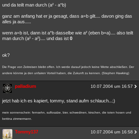
und da teilt man durch (a² - a*b)
ganz am anfang hat er ja gesagt, dass a=b gilt.... davon ging das
alles ja aus.....
wenn a=b ist, dann ist a*b dasselbe wie a² (eben b=a).... also teilt
man durch (a² - a²).... und das ist
0
ok?
Die Frage von Zeitreisen bleibt offen. Ich werde darauf jedoch keine Wette abschließen. Der
andere könnte ja den unfairen Vorteil haben, die Zukunft zu kennen. (Stephen Hawking)
palladium
10.07.2004 um 16:57
jetzt hab ich es kapiert, tommy, stand aufm schlauch...;)
mein sonnenschein: fernsehn, sulfosalze, bier, schwedinen, kirschen, die toten hosen und
bettina zimmermann.
Tommy137
10.07.2004 um 16:58