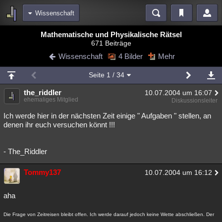
Wissenschaft
Bereiche
Mathematische und Physikalische Rätsel
671 Beiträge
Echtzeit
Diskussionen
Blogs
Videos
Statistiken
Wissenschaft
4 Bilder
Mehr
Chat
Wiki
Neuigkeiten
Seite
1
/ 34
meine Rubriken
the_riddler
10.07.2004 um 16:07
Menschen
Wissenschaft
Politik
Mystery
Kriminalfälle
ehemaliges Mitglied
Diskussionsleiter
Spiritualität
Verschwörungen
Technologie
Ufologie
Ich werde hier in der nächsten Zeit einige " Aufgaben " stellen, an
denen ihr euch versuchen könnt !!!
Natur
Umfragen
Unterhaltung
weitere Rubriken
- The_Riddler
Philosophie
Träume
Orte
Esoterik
Literatur
Tommy137
10.07.2004 um 16:12
Astronomie
Helpdesk
Gruppen
Gaming
Filme
aha
Musik
Clash
Verbesserungen
Allmystery
English
Die Frage von Zeitreisen bleibt offen. Ich werde darauf jedoch keine Wette abschließen. Der
Übersichten