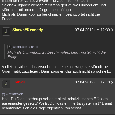
finden für relevante Antworten ist auch nicht einfach.
Solche Aufgaben werden meistens gerügt, weil unbequem und
Besucht
Teilgenommen
Alle
Neue
Geschlossen
störend. (mit anderen Dingen beschäftigt)
Mich als Dummkopf zu beschimpfen, beantwortet nicht die
Lesenswert
Schlüsselwörter
Frage.........
ShawnFKennedy
07.04.2012 um 12:39
wrentzsch schrieb:
Mich als Dummkopf zu beschimpfen, beantwortet nicht die
Frage.........
Vielleicht solltest du versuchen, dir eine halbwegs verständliche
Grammatik zuzulegen. Dann passiert das auch nicht so schnell...
FrankD
07.04.2012 um 12:48
@wrentzsch
Hast Du Dich überhaupt schon mal mit relativistischen Effekten
auseinander gesetzt? Weißt Du, was ein Inertialsystem ist? Damit
beantwortet sich die Frage eigentlich von selbst...