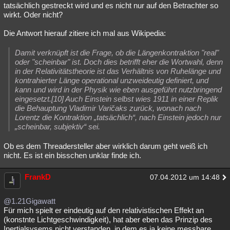
tatsächlich gestreckt wird und es nicht nur auf den Betrachter so
wirkt. Oder nicht?
Die Antwort hierauf zitiere ich mal aus Wikipedia:
Damit verknüpft ist die Frage, ob die Längenkontraktion "real"
oder "scheinbar" ist. Doch dies betrifft eher die Wortwahl, denn
in der Relativitätstheorie ist das Verhältnis von Ruhelänge und
kontrahierter Länge operational unzweideutig definiert, und
kann und wird in der Physik wie eben ausgeführt nutzbringend
eingesetzt.[10] Auch Einstein selbst wies 1911 in einer Replik
die Behauptung Vladimir Varičaks zurück, wonach nach
Lorentz die Kontraktion „tatsächlich“, nach Einstein jedoch nur
„scheinbar, subjektiv“ sei.
Ob es dem Threadersteller aber wirklich darum geht weiß ich
nicht. Es ist ein bisschen unklar finde ich.
FrankD
07.04.2012 um 14:48
@1.21Gigawatt
Für mich spielt er eindeutig auf den relativistischen Effekt an
(konstnte Lichtgeschwindigkeit), hat aber eben das Prinzip des
Inertialsysems nicht verstanden, in dem es ja keine messbare