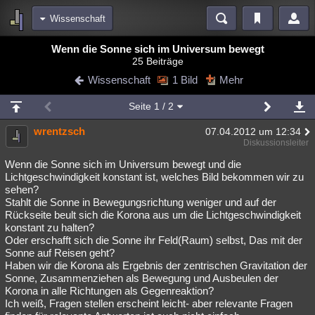
Wissenschaft
Bereiche
Wenn die Sonne sich im Universum bewegt
25 Beiträge
Echtzeit
Diskussionen
Blogs
Videos
Statistiken
Wissenschaft
1 Bild
Mehr
Chat
Wiki
Neuigkeiten
2
Seite
1
/ 2
meine Rubriken
wrentzsch
07.04.2012 um 12:34
Menschen
Wissenschaft
Politik
Mystery
Kriminalfälle
Diskussionsleiter
Spiritualität
Verschwörungen
Technologie
Ufologie
Wenn die Sonne sich im Universum bewegt und die
Lichtgeschwindigkeit konstant ist, welches Bild bekommen wir zu
sehen?
Natur
Umfragen
Unterhaltung
Stahlt die Sonne in Bewegungsrichtung weniger und auf der
weitere Rubriken
Rückseite beult sich die Korona aus um die Lichtgeschwindigkeit
konstant zu halten?
Philosophie
Träume
Orte
Esoterik
Literatur
Oder erschafft sich die Sonne ihr Feld(Raum) selbst, Das mit der
Sonne auf Reisen geht?
Astronomie
Helpdesk
Gruppen
Gaming
Filme
Haben wir die Korona als Ergebnis der zentrischen Gravitation der
Sonne, Zusammenziehen als Bewegung und Ausbeulen der
Musik
Clash
Verbesserungen
Allmystery
English
Korona in alle Richtungen als Gegenreaktion?
Ich weiß, Fragen stellen erscheint leicht- aber relevante Fragen
Übersichten