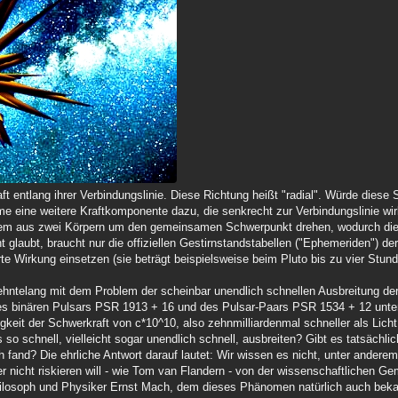
t entlang ihrer Verbindungslinie. Diese Richtung heißt "radial". Würde diese 
me eine weitere Kraftkomponente dazu, die senkrecht zur Verbindungslinie wir
ystem aus zwei Körpern um den gemeinsamen Schwerpunkt drehen, wodurch die
ht glaubt, braucht nur die offiziellen Gestirnstandstabellen ("Ephemeriden")
te Wirkung einsetzen (sie beträgt beispielsweise beim Pluto bis zu vier Stun
ehntelang mit dem Problem der scheinbar unendlich schnellen Ausbreitung der
 des binären Pulsars PSR 1913 + 16 und des Pulsar-Paars PSR 1534 + 12 unt
keit der Schwerkraft von c*10^10, also zehnmilliardenmal schneller als Licht
so schnell, vielleicht sogar unendlich schnell, ausbreiten? Gibt es tatsächli
fand? Die ehrliche Antwort darauf lautet: Wir wissen es nicht, unter anderem
er nicht riskieren will - wie Tom van Flandern - von der wissenschaftlichen G
ilosoph und Physiker Ernst Mach, dem dieses Phänomen natürlich auch beka