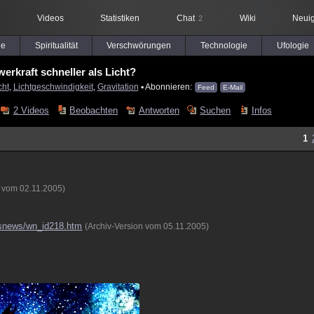
Videos
Statistiken
Chat
Wiki
Neuig
2
le
Spiritualität
Verschwörungen
Technologie
Ufologie
erkraft schneller als Licht?
cht
,
Lichtgeschwindigkeit
,
Gravitation
▪ Abonnieren:
Feed
E-Mail
2 Videos
Beobachten
Antworten
Suchen
Infos
1
n vom 02.11.2005)
nsnews/wn_id218.htm
(Archiv-Version vom 05.11.2005)