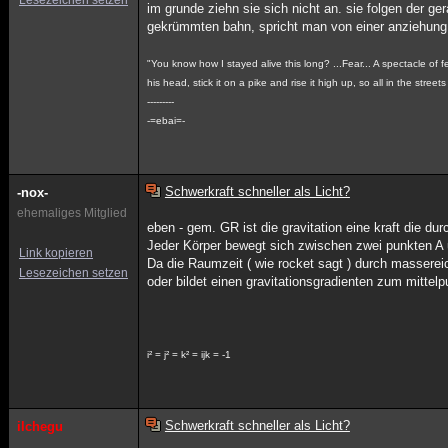
Lesezeichen setzen
im grunde ziehn sie sich nicht an. sie folgen der g
gekrümmten bahn, spricht man von einer anziehung
"You know how I stayed alive this long? ...Fear... A spectacle of 
his head, stick it on a pike and rise it high up, so all in the stree
---------
-=ebai=-
Schwerkraft schneller als Licht?
-nox-
ehemaliges Mitglied
eben - gem. GR ist die gravitation eine kraft die du
Jeder Körper bewegt sich zwischen zwei punkten A u
Link kopieren
Da die Raumzeit ( wie rocket sagt ) durch massereic
Lesezeichen setzen
oder bildet einen gravitationsgradienten zum mittel
i² = j² = k² = ijk = -1
Schwerkraft schneller als Licht?
ilchegu