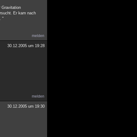
 Gravitation
ersucht. Er kam nach
. "
melden
30.12.2005 um 19:28
melden
30.12.2005 um 19:30