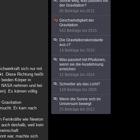
Sonne weg, was passiert mit
der Gravitation?
95 Beiträge bis 2012
Geschwindigkeit der
Gravitation
542 Beiträge bis 2015
Die Gravitationskonstante
aus c?
19 Beiträge bis 2010
Was passiert mit Photonen,
wenn sie die Ausdehnung
Schwerkraft sich nur mit
erreichen
kt. Diese Richtung heißt
12 Beiträge bis 2024
 beiden Körper in
Schneller als das Licht?
 der NASA nehmen und bei
128 Beiträge bis 2005
den). Es kämen völlig
Wenn die Sonne sich im
 Gravitation
Universum bewegt
ersucht. Er kam nach
25 Beiträge bis 2012
.
ch Fernkräfte wie Newton
 auch deshalb, weil kein
emeinschaft
nnt war, machte sich