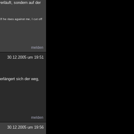
erläuft, sondern auf der
f he rises against me, I cut off
melden
30.12.2005 um 19:51
erlängert sich der weg,
melden
30.12.2005 um 19:56