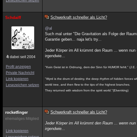
Lesezeichen setzen
Schwerkraft schneller als Licht?
Schdaiff
@al
Such mal unter "Die Gravitation als Folge der Raumk
Garantie geben... naja let's try...
Jeder Körper im All krümmt den Raum ... wenn nun e
irgendwie...
dabei seit 2004
Profil anzeigen
"Kein Geist ist in Ordnung, dem der Sinn für HUMOR fehlt." (J.E.
Private Nachricht
Link kopieren
"Wyrd is the drum of destiny, the deep rhythm of hidden forces w
Lesezeichen setzen
world tree, and then flew to the tips of the highest branches.
They returned with wisdom from the spirit world."(Elvenking)
Schwerkraft schneller als Licht?
rocketfinger
ehemaliges Mitglied
Jeder Körper im All krümmt den Raum ... wenn nun e
irgendwie...
Link kopieren