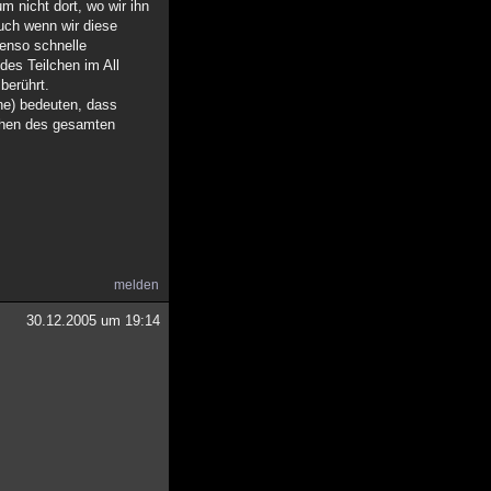
 nicht dort, wo wir ihn
auch wenn wir diese
benso schnelle
des Teilchen im All
berührt.
ne) bedeuten, dass
ilchen des gesamten
melden
30.12.2005 um 19:14