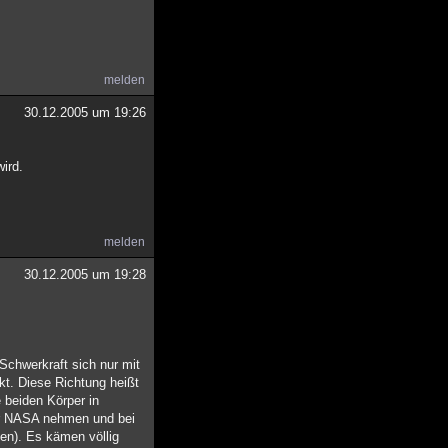
melden
30.12.2005 um 19:26
wird.
melden
30.12.2005 um 19:28
 Schwerkraft sich nur mit
kt. Diese Richtung heißt
 beiden Körper in
 der NASA nehmen und bei
den). Es kämen völlig