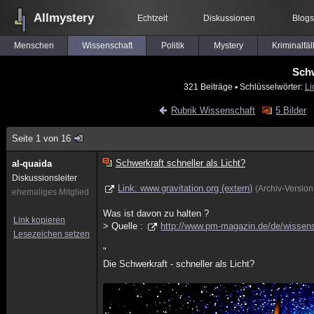
Allmystery
Echtzeit
Diskussionen
Blogs
Menschen
Wissenschaft
Politik
Mystery
Kriminalfäl
Schw
321 Beiträge
▪ Schlüsselwörter:
Li
Rubrik Wissenschaft
5 Bilder
Seite 1 von 16
Schwerkraft schneller als Licht?
al-quaida
Diskussionsleiter
Link: www.gravitation.org (extern)
(Archiv-Versio
ehemaliges Mitglied
Was ist davon zu halten ?
Link kopieren
> Quelle :
http://www.pm-magazin.de/de/wisse
Lesezeichen setzen
"
Die Schwerkraft - schneller als Licht?