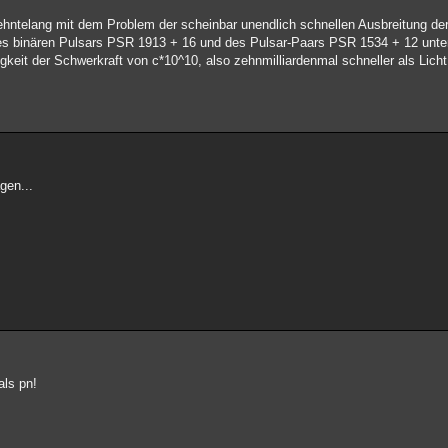
ehntelang mit dem Problem der scheinbar unendlich schnellen Ausbreitung der
 des binären Pulsars PSR 1913 + 16 und des Pulsar-Paars PSR 1534 + 12 unt
keit der Schwerkraft von c*10^10, also zehnmilliardenmal schneller als Licht
gen...
als pn!