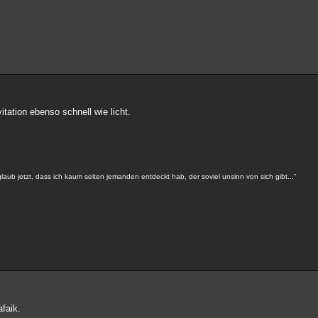
vitation ebenso schnell wie licht.
aub jetzt, dass ich kaum selten jemanden entdeckt hab, der soviel unsinn von sich gibt..."
afaik.