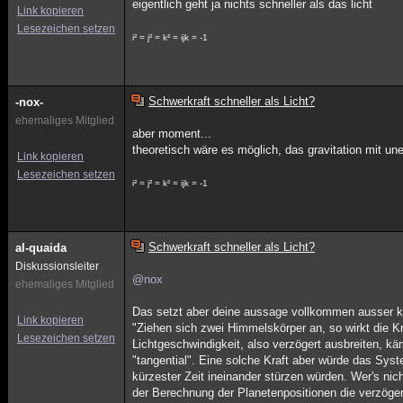
eigentlich geht ja nichts schneller als das licht
Link kopieren
Lesezeichen setzen
i² = j² = k² = ijk = -1
Schwerkraft schneller als Licht?
-nox-
ehemaliges Mitglied
aber moment...
theoretisch wäre es möglich, das gravitation mit un
Link kopieren
Lesezeichen setzen
i² = j² = k² = ijk = -1
Schwerkraft schneller als Licht?
al-quaida
Diskussionsleiter
@nox
ehemaliges Mitglied
Das setzt aber deine aussage vollkommen ausser kr
Link kopieren
"Ziehen sich zwei Himmelskörper an, so wirkt die Kra
Lesezeichen setzen
Lichtgeschwindigkeit, also verzögert ausbreiten, kä
"tangential". Eine solche Kraft aber würde das S
kürzester Zeit ineinander stürzen würden. Wer's nic
der Berechnung der Planetenpositionen die verzöger