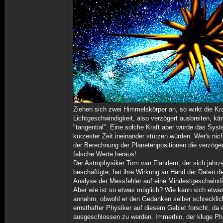
Ziehen sich zwei Himmelskörper an, so wirkt die Kraf
Lichtgeschwindigkeit, also verzögert ausbreiten, kä
"tangential". Eine solche Kraft aber würde das S
kürzester Zeit ineinander stürzen würden. Wer's nic
der Berechnung der Planetenpositionen die verzöger
falsche Werte heraus!
Der Astrophysiker Tom van Flandern, der sich jahrz
beschäftigte, hat ihre Wirkung an Hand der Daten
Analyse der Messfehler auf eine Mindestgeschwindig
Aber wie ist so etwas möglich? Wie kann sich etwas 
annahm, obwohl er den Gedanken selber schrecklich 
ernsthafter Physiker auf diesem Gebiet forscht, da 
ausgeschlossen zu werden. Immerhin, der kluge Ph