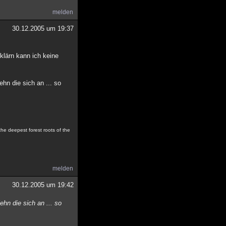
melden
30.12.2005 um 19:37
klärn kann ich keine
hn die sich an ... so
the deepest forest roots of the
melden
30.12.2005 um 19:42
hn die sich an ... so