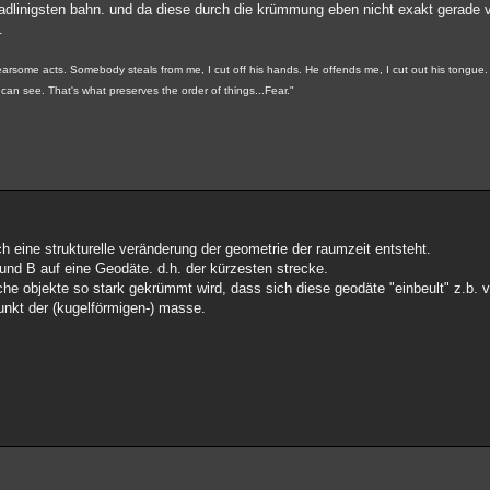
eradlinigsten bahn. und da diese durch die krümmung eben nicht exakt gerade v
.
fearsome acts. Somebody steals from me, I cut off his hands. He offends me, I cut out his tongue. I
ts can see. That's what preserves the order of things...Fear."
rch eine strukturelle veränderung der geometrie der raumzeit entsteht.
nd B auf eine Geodäte. d.h. der kürzesten strecke.
he objekte so stark gekrümmt wird, dass sich diese geodäte "einbeult" z.b. v
punkt der (kugelförmigen-) masse.