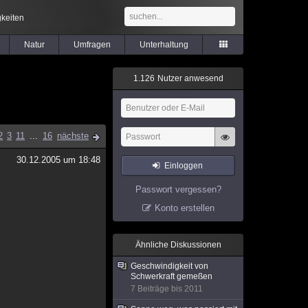
keiten
Natur
Umfragen
Unterhaltung
1
.
1
2
6
Nutzer anwesend
2
3
11
...
16
nächste
30.12.2005 um 18:48
Einloggen
Passwort vergessen?
Konto erstellen
Ähnliche Diskussionen
Geschwindigkeit von
Schwerkraft gemeßen
7 Beiträge bis 2011