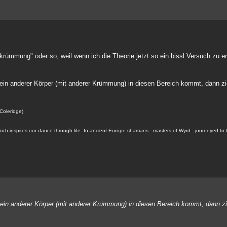
rümmung" oder so, weil wenn ich die Theorie jetzt so ein bissl Versuch zu er
in anderer Körper (mit anderer Krümmung) in diesen Bereich kommt, dann zie
 Coleridge)
hich inspires our dance through life. In ancient Europe shamans - masters of Wyrd - journeyed to 
in anderer Körper (mit anderer Krümmung) in diesen Bereich kommt, dann zie