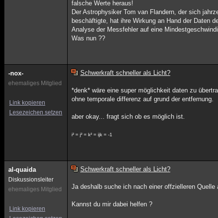
falsche Werte heraus!
Der Astrophysiker Tom van Flandern, der sich jahrz
beschäftigte, hat ihre Wirkung an Hand der Daten
Analyse der Messfehler auf eine Mindestgeschwindig
Was nun ??
Schwerkraft schneller als Licht?
-nox-
ehemaliges Mitglied
*denk* wäre eine super möglichkeit daten zu übertra
ohne temporale differenz auf grund der entfernung.
Link kopieren
Lesezeichen setzen
aber okay... fragt sich ob es möglich ist.
i² = j² = k² = ijk = -1
Schwerkraft schneller als Licht?
al-quaida
Diskussionsleiter
Ja deshalb suche ich nach einer offzielleren Quelle 
ehemaliges Mitglied
Kannst du mir dabei helfen ?
Link kopieren