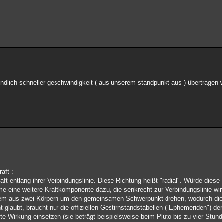
endlich schneller geschwindigkeit ( aus unserem standpunkt aus ) übertragen 
aft :
ft entlang ihrer Verbindungslinie. Diese Richtung heißt "radial". Würde diese
me eine weitere Kraftkomponente dazu, die senkrecht zur Verbindungslinie wir
ystem aus zwei Körpern um den gemeinsamen Schwerpunkt drehen, wodurch die
ht glaubt, braucht nur die offiziellen Gestirnstandstabellen ("Ephemeriden")
te Wirkung einsetzen (sie beträgt beispielsweise beim Pluto bis zu vier Stun