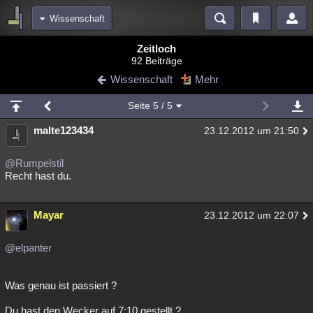
Wissenschaft
Bereiche
Zeitloch
92 Beiträge
Echtzeit
Diskussionen
Blogs
Videos
Statistiken
Wissenschaft
Mehr
Chat
Wiki
Neuigkeiten
Seite
5
/ 5
meine Rubriken
malte123434
23.12.2012 um 21:50
Menschen
Wissenschaft
Politik
Mystery
Kriminalfälle
Spiritualität
Verschwörungen
Technologie
Ufologie
@Rumpelstil
Recht hast du.
Natur
Umfragen
Unterhaltung
weitere Rubriken
Mayar
23.12.2012 um 22:07
Philosophie
Träume
Orte
Esoterik
Literatur
@elpanter
Astronomie
Helpdesk
Gruppen
Gaming
Filme
Was genau ist passiert ?
Musik
Clash
Verbesserungen
Allmystery
English
Übersichten
Du hast den Wecker auf 7:10 gestellt ?