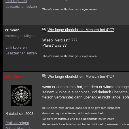
Link kopieren
Lesezeichen setzen
There's more to life than your eyes reveal.
Wie lange überlebt ein Mensch bei 4°C?
crimson
ehemaliges Mitglied
Wieso "vergisst" ???
Planst' was ??
Link kopieren
Lesezeichen setzen
There's more to life than your eyes reveal.
Wie lange überlebt ein Mensch bei 4°C?
palladium
wenn er darin nichts hat, mit dem er wärme erzeuge
seinem kühlhaus einschloss und dadurch überlebte,
fleisch verbrannte) dann überlebt er nicht lange, sofe
heute nacht wird dir klar, dass der liebe gott dich nicht liebt
dabei seit 2003
dass der tag der erlösung sich noch verschiebt
10 biere im sturzflug und die eingangstür fest im visier
Profil anzeigen
die rettende kavallerie kommt heute nicht mehr | element of crim
Private Nachricht