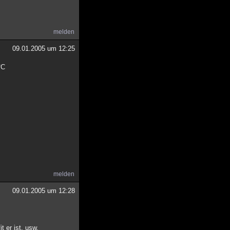
melden
09.01.2005 um 12:25
°C
melden
09.01.2005 um 12:28
t er ist, usw.