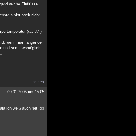
rgendwelche Einflüsse
ebstd a sist noch nicht
pertemperatur (ca. 37°).
rd, wenn man länger der
ren und somit womöglich
t.
melden
09.01.2005 um 15:05
aja ich weiß auch net, ob