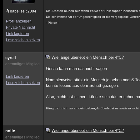
dabei seit 2004
Die Staaten blühen nur, wenn entweder Philosophen herrschen o
Die schlimmste Art der Ungerechtigkeit ist die vorgespielte Gerech
Profil anzeigen
- Platon -
Private Nachricht
Link kopieren
Lesezeichen setzen
Wie lange überlebt ein Mensch bei 4°C?
cyrell
ehemaliges Mitglied
Genau kann man das nicht sagen.
Link kopieren
Normalerweise stirbt ein Mensch ja schon nach3 T
Lesezeichen setzen
konnte lebend aus dem Schutt gezogen.
Also, nichts ist sicher...könnte sein dás er schon
Häng dich nicht so an dein Leben,du überlebst es sowieso nicht.
Wie lange überlebt ein Mensch bei 4°C?
nolle
ehemaliges Mitglied