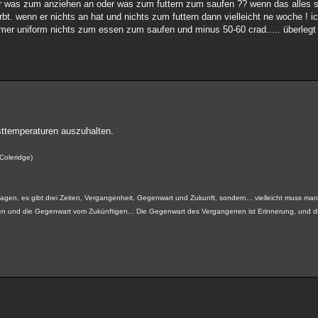
r was zum anziehen an oder was zum futtern zum saufen ?? wenn das alles s
rbt. wenn er nichts an hat und nichts zum futtern dann vielleicht ne woche ! i
ommer uniform nichts zum essen zum saufen und minus 50-60 crad..... überleg
sttemperaturen auszuhalten.
 Coleridge)
gen, es gibt drei Zeiten, Vergangenheit, Gegenwart und Zukunft, sondern... vielleicht muss man 
und die Gegenwart vom Zukünftigen... Die Gegenwart des Vergangenen ist Erinnerung, und d