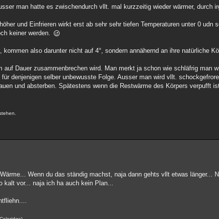
usser man hatte es zwischendurch vllt. mal kurzzeitig wieder wärmer, durch i
öher und Einfrieren wirkt erst ab sehr sehr tiefen Temperaturen unter 0 udn s
och keiner werden.
 kommen also darunter nicht auf 4°, sondern annähernd an ihre natürliche Kör
m auf Dauer zusammenbrechen wird. Man merkt ja schon wie schläfrig man wi
ne für denjenigen selber unbewusste Folge. Ausser man wird vllt. schockgefro
bbauen und absterben. Spätestens wenn die Restwärme des Körpers verpufft is
.
stehen.
Wärme... Wenn du das ständig machst, naja dann gehts vllt etwas länger... N
 kalt vor... naja ich ha auch kein Plan...
fliehn....
 Coleridge)