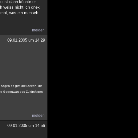
o ist dann könnte er
ch weiss nicht ich dnek
t mal, was ein mensch
melden
09.01.2005 um 14:29
sagen es gibt drei Zeiten, die
ie Gegenwart des Zukünftigen
melden
09.01.2005 um 14:56