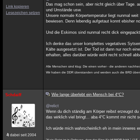
Das mag schon sein, aber nicht gleich über Tage. a
Link kopieren
und Umstände usw.
Lesezeichen setzen
Unsere normale Körpertemperatur liegt nunmal weit h
bewiesen. Denn lebendig aufgetaut konnt ebisher n
Und die Eskimos sind nunmal recht dick eingepackt,
Ich denke das unser komplettes vegetatives Sytse
Kälte ausgesetzt ist. Der Tod ist dann nur noch ei
erhalten, alles darüber würde wohl recht schnell a
Alle Menschen sind klug: Die einen vorher - die anderen nachher
Wir haben die DDR überstanden und werden auch die BRD über
Wie lange überlebt ein Mensch bei 4°C?
Schdaiff
@relict
Wenn du dich ständig am Körper reibst erzeugst du 
das wirklich viel bringt... aba 4°C kommt mir nicht so
Ich würde mich wahrscheinlich eh in mein inneres ent
dabei seit 2004
"Kein Geist ist in Ordnung, dem der Sinn für HUMOR fehlt." (J.E.