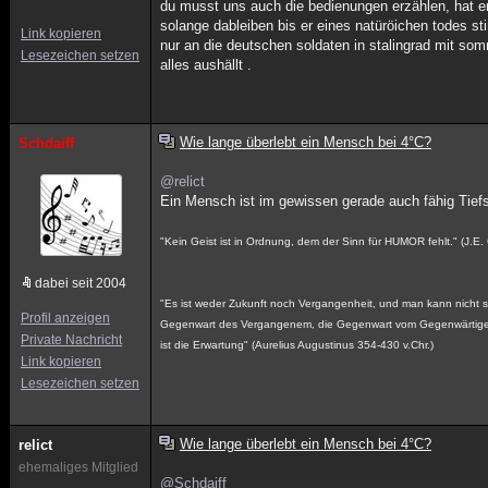
du musst uns auch die bedienungen erzählen, hat e
solange dableiben bis er eines natüröichen todes sti
Link kopieren
nur an die deutschen soldaten in stalingrad mit s
Lesezeichen setzen
alles aushällt .
Wie lange überlebt ein Mensch bei 4°C?
Schdaiff
@relict
Ein Mensch ist im gewissen gerade auch fähig Tief
"Kein Geist ist in Ordnung, dem der Sinn für HUMOR fehlt." (J.E.
dabei seit 2004
"Es ist weder Zukunft noch Vergangenheit, und man kann nicht sa
Profil anzeigen
Gegenwart des Vergangenem, die Gegenwart vom Gegenwärtigen 
Private Nachricht
ist die Erwartung" (Aurelius Augustinus 354-430 v.Chr.)
Link kopieren
Lesezeichen setzen
Wie lange überlebt ein Mensch bei 4°C?
relict
ehemaliges Mitglied
@Schdaiff