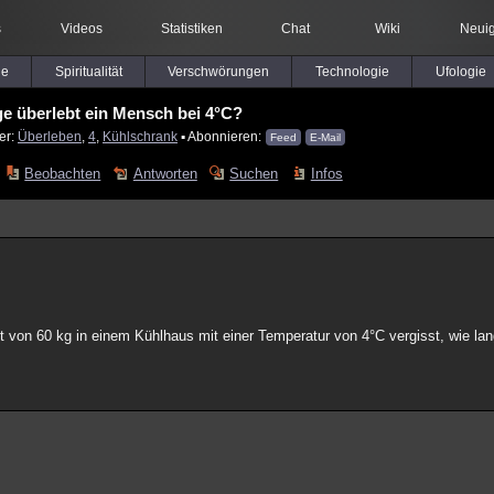
s
Videos
Statistiken
Chat
Wiki
Neuig
le
Spiritualität
Verschwörungen
Technologie
Ufologie
ge überlebt ein Mensch bei 4°C?
er:
Überleben
,
4
,
Kühlschrank
▪ Abonnieren:
Feed
E-Mail
Beobachten
Antworten
Suchen
Infos
on 60 kg in einem Kühlhaus mit einer Temperatur von 4°C vergisst, wie lan