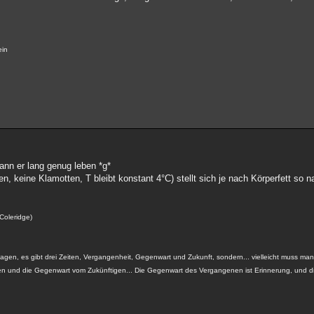
ein
ann er lang genug leben *g*
n, keine Klamotten, T bleibt konstant 4°C) stellt sich je nach Körperfett so 
 Coleridge)
gen, es gibt drei Zeiten, Vergangenheit, Gegenwart und Zukunft, sondern... vielleicht muss man 
und die Gegenwart vom Zukünftigen... Die Gegenwart des Vergangenen ist Erinnerung, und d