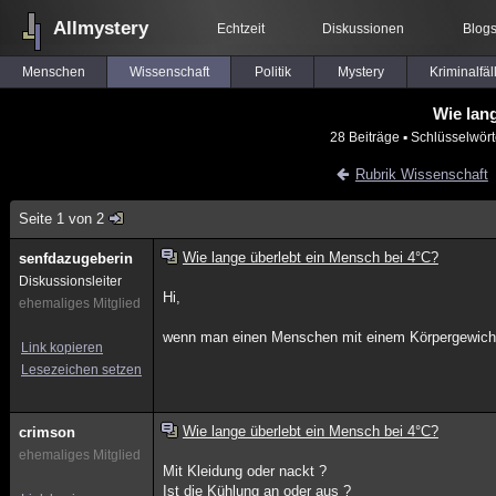
Allmystery
Echtzeit
Diskussionen
Blog
Menschen
Wissenschaft
Politik
Mystery
Kriminalfäl
Wie lan
28 Beiträge
▪ Schlüsselwört
Rubrik Wissenschaft
Seite 1 von 2
Wie lange überlebt ein Mensch bei 4°C?
senfdazugeberin
Diskussionsleiter
Hi,
ehemaliges Mitglied
wenn man einen Menschen mit einem Körpergewicht v
Link kopieren
Lesezeichen setzen
Wie lange überlebt ein Mensch bei 4°C?
crimson
ehemaliges Mitglied
Mit Kleidung oder nackt ?
Ist die Kühlung an oder aus ?