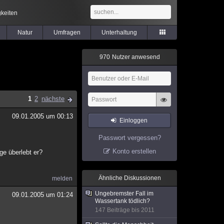
keiten
Natur
Umfragen
Unterhaltung
9
7
0
Nutzer anwesend
1
2
nächste
09.01.2005 um 00:13
Einloggen
Passwort vergessen?
Konto erstellen
ge überlebt er?
Ähnliche Diskussionen
melden
Ungebremster Fall im
09.01.2005 um 01:24
Wassertank tödlich?
147 Beiträge bis 2011