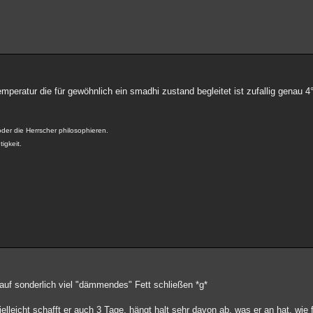
temperatur die für gewöhnlich ein smadhi zustand begleitet ist zufallig genau 4
der die Herrscher philosophieren.
tigkeit.
ht auf sonderlich viel "dämmendes" Fett schließen *g*
lleicht schafft er auch 3 Tage, hängt halt sehr davon ab, was er an hat, wie fi