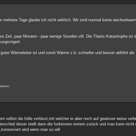
ber mehrere Tage glaube ich nicht wirklich. Wir sind nunmal keine wechselwarm
e Zeit, paar Minuten - paar wenige Stunden vllt. Die Titanic-Katastrophe ist
ausgezögert.
ter Wärmeleiter ist und somit Wärme z.b. schneller und besser abführt als 
.
stehen.
nem selbst die hülle verlässt,mit welcher er aber noch auf gewisser weise verb
 winterschlaf.dieser stellt dann die funktionen extrem zurück und man kann nich
n,konserviert wird wenn man so will