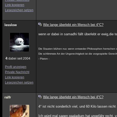
Link kopieren
Lesezeichen setzen
Wie lange überlebt ein Mensch bei 4°C?
lesslow
wenn er dabei in samadhi fällt überlebt er ewig,die 
Die Staaten blühen nur, wenn entweder Philosophen herrschen o
Die schlimmste Art der Ungerechtigkeit ist die vorgespielte Gerech
dabei seit 2004
- Platon -
Profil anzeigen
Private Nachricht
Link kopieren
Lesezeichen setzen
Wie lange überlebt ein Mensch bei 4°C?
ralfr
4° ist nicht sonderlich viel, und 60 Kilo lassen nic
Ich würd mal sagen paaladium hat ungefähr recht, vie