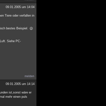
09.01.2005 um 14:04
en Tiere oder verfallen in
 doch bestes Beispiel.
Luft. Siehe PC-
melden
09.01.2005 um 14:14
unden ist,sonst wäre er
t mal mehr einen puls