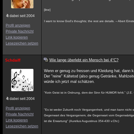
[line]
dabei seit 2004
I want to know God's thoughts; the rest are details. -- Abert Einst
Profil anzeigen
Private Nachricht
Link kopieren
Lesezeichen setzen
Wie lange überlebt ein Mensch bei 4°C?
Schdaiff
Wenn er genug zu fressen und Kleidung hat, dann k
Der "reine" Kältetod (also genug Getränke, Mahlzeite
würde ich jetzt mal schätzen.
"Kein Geist ist in Ordnung, dem der Sinn für HUMOR fehlt." (J.E.
dabei seit 2004
Profil anzeigen
"Es ist weder Zukunft noch Vergangenheit, und man kann nicht sa
Private Nachricht
Gegenwart des Vergangenem, die Gegenwart vom Gegenwärtigen 
Link kopieren
ist die Erwartung" (Aurelius Augustinus 354-430 v.Chr.)
Lesezeichen setzen