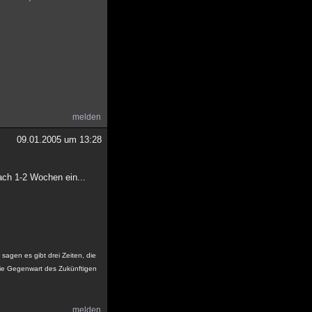
melden
09.01.2005 um 13:28
nach 1-2 Wochen ein...
sagen es gibt drei Zeiten, die
ie Gegenwart des Zukünftigen
melden