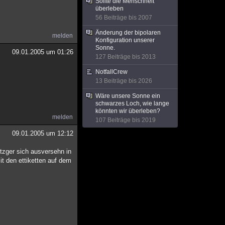
Sollte die Menschheit
überleben
56 Beiträge bis 2007
Änderung der bipolaren
melden
Konfiguration unserer
Sonne.
09.01.2005 um 01:26
127 Beiträge bis 2013
NotfallCrew
13 Beiträge bis 2026
Wäre unsere Sonne ein
schwarzes Loch, wie lange
könnten wir überleben?
melden
107 Beiträge bis 2019
09.01.2005 um 12:12
tzger sich ausversehn in
t den ettiketten auf dem