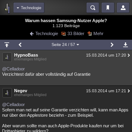
Technologie
Bereiche
Warum hassen Samsung-Nutzer Apple?
1.123 Beiträge
Echtzeit
Diskussionen
Blogs
Videos
Statistiken
Technologie
33 Bilder
Mehr
Chat
Wiki
Neuigkeiten
Seite
24
/ 57
meine Rubriken
HypnoBass
15.03.2014 um 17:20
Menschen
Wissenschaft
Politik
Mystery
Kriminalfälle
ehemaliges Mitglied
Spiritualität
Verschwörungen
Technologie
Ufologie
@Celladoor
Verzichtest dafür aber vollständig auf Garantie
Natur
Umfragen
Unterhaltung
weitere Rubriken
Negev
15.03.2014 um 17:21
ehemaliges Mitglied
Philosophie
Träume
Orte
Esoterik
Literatur
@Celladoor
Astronomie
Helpdesk
Gruppen
Gaming
Filme
Sofern man net auf seine Garantie verzichten will, kann man Apps
nur über den Applestore beziehn - zum Beispiel.
Musik
Clash
Verbesserungen
Allmystery
English
Aber warum sollte man auch Apple-Produkte kaufen nur um bei
Übersichten
Drittanbieter zu wildern?