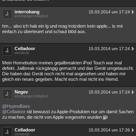
Besucht
Teilgenommen
Alle
Neue
Geschlossen
interrobang
15.03.2014 um 17:24
ehemaliges Mitglied
Lesenswert
Schlüsselwörter
hm... also ich hab ein lg und mag trotzdem kein apple... is mir
einfach zu überteuert und schaut blöd aus.
Celladoor
15.03.2014 um 17:24
versteckt
Mein Homebutton meines gejailbreakten iPod Touch war mal
defekt. Jailbreak rückgängig gemacht und das Gerät umgetauscht.
Die haben das Gerät noch nicht mal angesehen und haben mir
gleich ein neues gegeben. Macht euch mal nicht ins Hemd.
Negev
15.03.2014 um 17:24
ehemaliges Mitglied
@HypnoBass
@Celladoor
rät bewusst zu Apple-Produkten nur um damit Sachen
zu machen, die nicht von Apple vorgesehn wurden
Celladoor
15.03.2014 um 17:26
versteckt