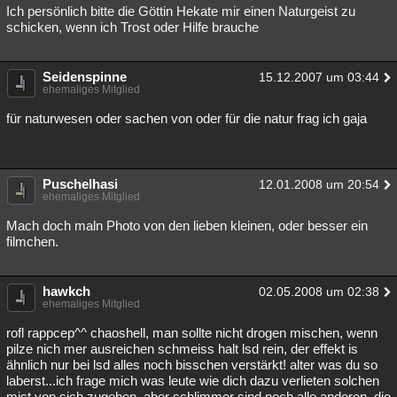
Ich persönlich bitte die Göttin Hekate mir einen Naturgeist zu
schicken, wenn ich Trost oder Hilfe brauche
Seidenspinne
15.12.2007 um 03:44
ehemaliges Mitglied
für naturwesen oder sachen von oder für die natur frag ich gaja
Puschelhasi
12.01.2008 um 20:54
ehemaliges Mitglied
Mach doch maln Photo von den lieben kleinen, oder besser ein
filmchen.
hawkch
02.05.2008 um 02:38
ehemaliges Mitglied
rofl rappcep^^ chaoshell, man sollte nicht drogen mischen, wenn
pilze nich mer ausreichen schmeiss halt lsd rein, der effekt is
ähnlich nur bei lsd alles noch bisschen verstärkt! alter was du so
laberst...ich frage mich was leute wie dich dazu verlieten solchen
mist von sich zugeben, aber schlimmer sind noch alle anderen, die