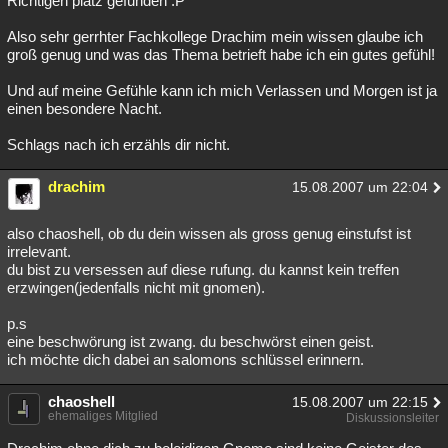
Richtigen platz gefunden :P
Besucht
Teilgenommen
Alle
Neue
Geschlossen
Also sehr gerrhter Fachkollege Drachim mein wissen glaube ich
groß genug und was das Thema betrieft habe ich ein gutes gefühl!
Lesenswert
Schlüsselwörter
Und auf meine Gefühle kann ich mich Verlassen und Morgen ist ja
einen besondere Nacht.
Schlags nach ich erzähls dir nicht.
drachim
15.08.2007 um 22:04
also chaoshell, ob du dein wissen als gross genug einstufst ist
irrelevant.
du bist zu versessen auf diese rufung. du kannst kein treffen
erzwingen(jedenfalls nicht mit gnomen).
p.s
eine beschwörung ist zwang. du beschwörst einen geist.
ich möchte dich dabei an salomons schlüssel erinnern.
chaoshell
15.08.2007 um 22:15
ehemaliges Mitglied
Diskussionsleiter