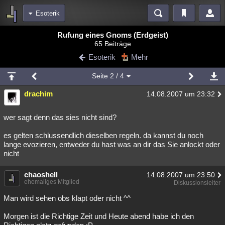
Esoterik
Bereiche
Rufung eines Gnoms (Erdgeist)
65 Beiträge
Echtzeit
Diskussionen
Blogs
Videos
Statistiken
Esoterik
Mehr
Chat
Wiki
Neuigkeiten
Seite
2
/ 4
meine Rubriken
drachim
14.08.2007 um 23:32
Menschen
Wissenschaft
Politik
Mystery
Kriminalfälle
Spiritualität
Verschwörungen
Technologie
Ufologie
wer sagt denn das sies nicht sind?
es gelten schlussendlich dieselben regeln. da kannst du noch
Natur
Umfragen
Unterhaltung
lange evozieren, entweder du hast was an dir das Sie anlockt oder
weitere Rubriken
nicht
Philosophie
Träume
Orte
Esoterik
Literatur
chaoshell
14.08.2007 um 23:50
ehemaliges Mitglied
Diskussionsleiter
Astronomie
Helpdesk
Gruppen
Gaming
Filme
Man wird sehen obs klapt oder nicht ^^
Musik
Clash
Verbesserungen
Allmystery
English
Morgen ist die Richtige Zeit und Heute abend habe ich den
Übersichten