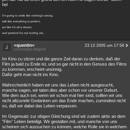
hel
I'm going to smile like nothing's wrong,
talk like everything is perfect,
act like it's all a dream,
and pretend it's not hurting me...
=quentin=
23.12.2005 um 17:58
ehemaliges Mitglied
Im Kino zu sitzen und die ganze Zeit daran zu denken, daß der
Film ja bald zu Ende ist, und so gar nicht in den Genuss des Films
zu kommen, erscheint unsinnig.
Dafür geht man nicht ins Kino.
Wahrscheinlich haben wir uns das Leben nicht ausgesucht,
manche sagen, wir taten dies aber schon vor unserer Geburt.
Wie dem auch sei, wenn wir schon mal hier sind, sollten wir uns
nicht allzuviele Gedanken um das Ende machen, zumindest nicht
so, daß wir dabei das Leben verpassen.
Im Gegensatz zur obigen Gleichung sind wir zudem aktiv an dem
"Film" Leben beteiligt. Wir gestalten mit, und manche von uns
scheinen sich aussuchen zu können, welche Rolle sie in welchem