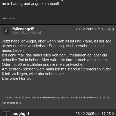
mein hauptgrund angst zu haben!!
aude sapere
fallenangel5
23.12.2005 um 15:54
ehemaliges Mitglied
Jetzt habe ich Angst, aber wenn man alt ist und krank, ist der Tod
sicher nur eine wunderbare Erlösung, ein Überschreiten in ein
neues Leben.
Ich denk mal, das hängt alles von den Umständen ab. aber ein
schneller Tod in hohem Alter wäre mir immer noch am liebsten.
Oder mit 90 einschlafen und nie mehr aufwachen.
Am schrecklichsten wäre natürlich mit starken Schmerzen in der
Klinik zu liegen, wie kuba scho sagte.
Das wäre Horror.
"Ich kann dir die Sterne nicht vom Himmel holen, aber ich kann dich dem Himmel ein Stück
näher bringen!!!"
toughgirl
23.12.2005 um 17:25