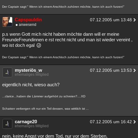
Besucht
Teilgenommen
Alle
Neue
Geschlossen
Der Captain sagt:" Wenn ich einem Arschloch zuhören möchte, kann ich auch furzen!"
Lesenswert
Schlüsselwörter
Capspauldin
07.12.2005 um 13:48
anwesend
p.s wenn Gott mich nicht haben möchte dann will er meine
FreundeFreundinnen e rst recht nicht und man ist wieder vereint ,
wo ist doch egal
Der Captain sagt:" Wenn ich einem Arschloch zuhören möchte, kann ich auch furzen!"
mysteriös_w
07.12.2005 um 13:53
ehemaliges Mitglied
eigentlich nicht, wieso auch?
...clarice...haben die Lämmer aufgehört zu schreien?....XD
Schatten verbergen oft nur ein Teil dessen, was wirklich ist ...
carnage20
07.12.2005 um 16:42
ehemaliges Mitglied
nein, keine Angst vor dem Tod, nur vor dem Sterben.