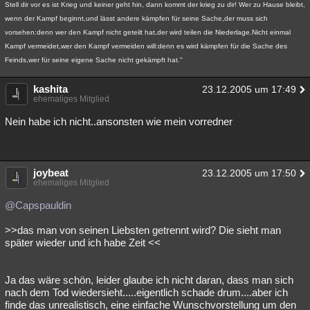
Stell dir vor es ist Krieg und keiner geht hin, dann kommt der krieg zu dir! Wer zu Hause bleibt,
wenn der Kampf beginnt,und lässt andere kämpfen für seine Sache,der muss sich
vorsehen:denn wer den Kampf nicht geteilt hat,der wird teilen die Niederlage.Nicht einmal
Kampf vermeidet,wer den Kampf vermeiden will:denn es wird kämpfen für die Sache des
Feinds,wer für seine eigene Sache nicht gekämpft hat."
kashita
23.12.2005 um 17:49
ehemaliges Mitglied
Nein habe ich nicht..ansonsten wie mein vorredner
joybeat
23.12.2005 um 17:50
ehemaliges Mitglied
@Capspauldin
>>das man von seinen Liebsten getrennt wird? Die sieht man
später wieder und ich habe Zeit <<
Ja das wäre schön, leider glaube ich nicht daran, dass man sich
nach dem Tod wiedersieht.....eigentlich schade drum....aber ich
finde das unrealistisch, eine einfache Wunschvorstellung um den