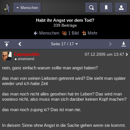
Menschen
Bereiche
Habt ihr Angst vor dem Tod?
339 Beiträge
Echtzeit
Diskussionen
Blogs
Videos
Statistiken
Menschen
1 Bild
Mehr
Chat
Wiki
Neuigkeiten
Seite
17
/ 17
meine Rubriken
Capspauldin
07.12.2005 um 13:47
Menschen
Wissenschaft
Politik
Mystery
Kriminalfälle
anwesend
Spiritualität
Verschwörungen
Technologie
Ufologie
nein, ganz einfach warum sollte man angst haben?
das man von seinen Liebsten getrennt wird? Die sieht man später
Natur
Umfragen
Unterhaltung
wieder und ich habe Zeit
weitere Rubriken
das man noch nicht alles gesehen hat im Leben? Das wird man
Philosophie
Träume
Orte
Esoterik
Literatur
sowieso nicht, also muss man sich darüber keinen Kopf machen?
Astronomie
Helpdesk
Gruppen
Gaming
Filme
das man noch zujung is? Das ist man nie.
Musik
Clash
Verbesserungen
Allmystery
English
In diesem Sinne ohne Angst in die Sache gehen wenn sie kommt.
Übersichten