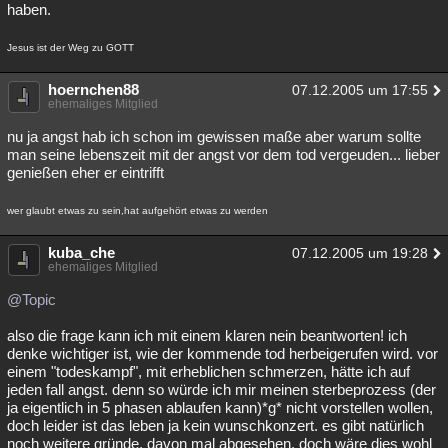
haben.
Jesus ist der Weg zu GOTT
hoernchen88
07.12.2005 um 17:55
ehemaliges Mitglied
nu ja angst hab ich schon im gewissen maße aber warum sollte
man seine lebenszeit mit der angst vor dem tod vergeuden... lieber
genießen eher er eintrifft
wer glaubt etwas zu sein,hat aufgehört etwas zu werden
kuba_che
07.12.2005 um 19:28
ehemaliges Mitglied
@Topic
also die frage kann ich mit einem klaren nein beantworten! ich
denke wichtiger ist, wie der kommende tod herbeigerufen wird. vor
einem "todeskampf", mit erheblichen schmerzen, hätte ich auf
jeden fall angst. denn so würde ich mir meinen sterbeprozess (der
ja eigentlich in 5 phasen ablaufen kann)*g* nicht vorstellen wollen,
doch leider ist das leben ja kein wunschkonzert. es gibt natürlich
noch weitere gründe, davon mal abgesehen, doch wäre dies wohl