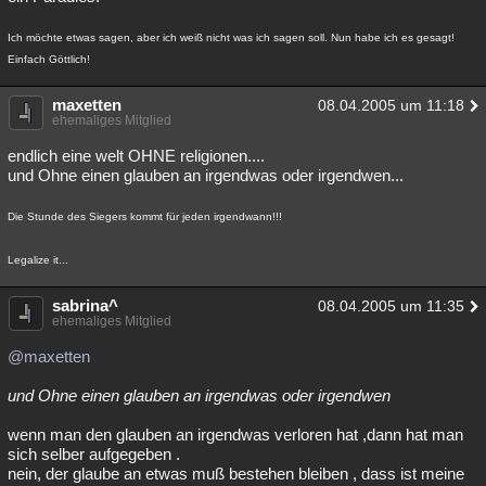
Besucht
Teilgenommen
Alle
Neue
Geschlossen
Ich möchte etwas sagen, aber ich weiß nicht was ich sagen soll. Nun habe ich es gesagt!
Einfach Göttlich!
Lesenswert
Schlüsselwörter
maxetten
08.04.2005 um 11:18
ehemaliges Mitglied
endlich eine welt OHNE religionen....
und Ohne einen glauben an irgendwas oder irgendwen...
Die Stunde des Siegers kommt für jeden irgendwann!!!
Legalize it...
sabrina^
08.04.2005 um 11:35
ehemaliges Mitglied
@maxetten
und Ohne einen glauben an irgendwas oder irgendwen
wenn man den glauben an irgendwas verloren hat ,dann hat man
sich selber aufgegeben .
nein, der glaube an etwas muß bestehen bleiben , dass ist meine