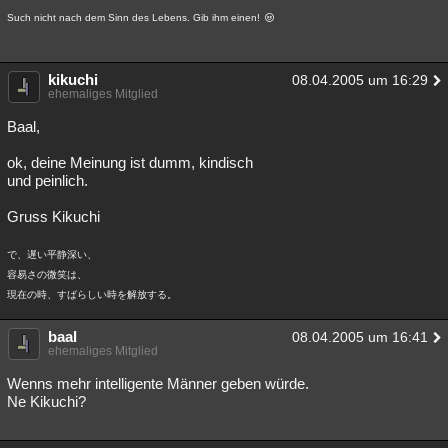
Such nicht nach dem Sinn des Lebens. Gib ihm einen!
kikuchi
08.04.2005 um 16:29
ehemaliges Mitglied
Baal,
ok, deine Meinung ist dumm, kindisch
und peinlich.
Gruss Kikuchi
で、遅い平静深い、
容易さの微笑は、
現在の時、すばらしい時を解放する。
baal
08.04.2005 um 16:41
ehemaliges Mitglied
Wenns mehr intelligente Männer geben würde.
Ne Kikuchi?