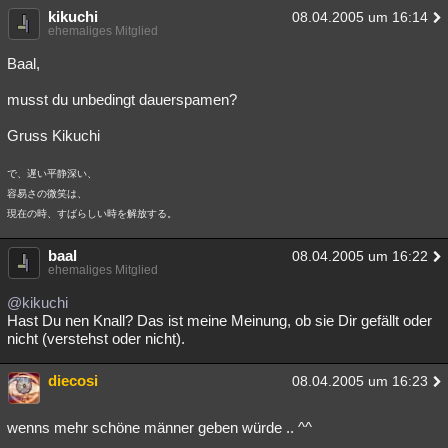
kikuchi
08.04.2005 um 16:14
ehemaliges Mitglied
Baal,
musst du unbedingt dauerspamen?
Gruss Kikuchi
で、遅い平静深い、
容易さの微笑は、
現在の時、すばらしい時を解放する。
baal
08.04.2005 um 16:22
ehemaliges Mitglied
@kikuchi
Hast Du nen Knall? Das ist meine Meinung, ob sie Dir gefällt oder
nicht (verstehst oder nicht).
diecosi
08.04.2005 um 16:23
wenns mehr schöne männer geben würde .. ^^