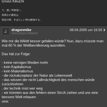
Gruss Kikuchi
で、遅い平静深い、
容易さの微笑は、
現在の時、すばらしい時を解放する。
dragonmike
08.04.2005 um 16:50
ehemaliges Mitglied
Wie mir die bWelt besser gefallen würde? Nun, dazu müsste man
mal 60 % der Weltbevölkerung ausrotten.
Das hät zur Folge:
- keine nervigen Medien mehr
- kein Kapitalismus
- kein Materialismus
- die rückakzeptanz der Natur als Lebenswelt
- das wissen der nicht Lallmächtigkeit des menschen würde
zurückkehren
. der technik mist wer weg
- wir könnten aus den fehlern einen Strcih ziehen und uns eine
bessere Welt erbauen
usw.