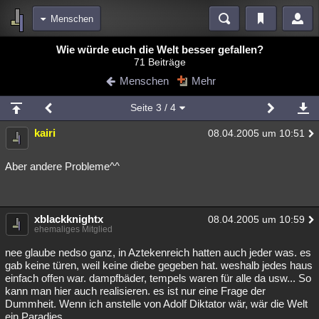
Menschen
Bereiche
Wie würde euch die Welt besser gefallen?
71 Beiträge
Echtzeit
Diskussionen
Blogs
Videos
Statistiken
Menschen
Mehr
Chat
Wiki
Neuigkeiten
2
Seite
3
/ 4
meine Rubriken
kairi
08.04.2005 um 10:51
Menschen
Wissenschaft
Politik
Mystery
Kriminalfälle
Spiritualität
Verschwörungen
Technologie
Ufologie
Aber andere Probleme^^
Natur
Umfragen
Unterhaltung
weitere Rubriken
xblackknightx
08.04.2005 um 10:59
ehemaliges Mitglied
Philosophie
Träume
Orte
Esoterik
Literatur
nee glaube nedso ganz, in Aztekenreich hatten auch jeder was. es
Astronomie
Helpdesk
Gruppen
Gaming
Filme
gab keine türen, weil keine diebe gegeben hat. weshalb jedes haus
einfach offen war. dampfbäder, tempels waren für alle da usw... So
kann man hier auch realisieren. es ist nur eine Frage der
Musik
Clash
Verbesserungen
Allmystery
English
Dummheit. Wenn ich anstelle von Adolf Diktator wär, wär die Welt
Übersichten
ein Paradies.