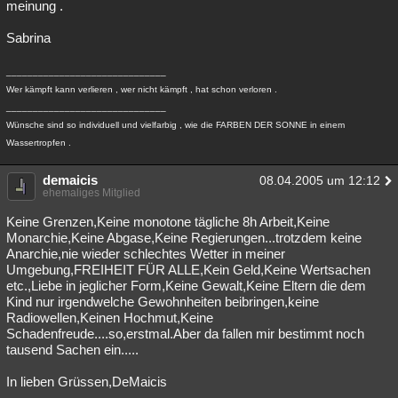
meinung .
Sabrina
______________________________
Wer kämpft kann verlieren , wer nicht kämpft , hat schon verloren .
______________________________
Wünsche sind so individuell und vielfarbig , wie die FARBEN DER SONNE in einem
Wassertropfen .
demaicis
08.04.2005 um 12:12
ehemaliges Mitglied
Keine Grenzen,Keine monotone tägliche 8h Arbeit,Keine
Monarchie,Keine Abgase,Keine Regierungen...trotzdem keine
Anarchie,nie wieder schlechtes Wetter in meiner
Umgebung,FREIHEIT FÜR ALLE,Kein Geld,Keine Wertsachen
etc.,Liebe in jeglicher Form,Keine Gewalt,Keine Eltern die dem
Kind nur irgendwelche Gewohnheiten beibringen,keine
Radiowellen,Keinen Hochmut,Keine
Schadenfreude....so,erstmal.Aber da fallen mir bestimmt noch
tausend Sachen ein.....
In lieben Grüssen,DeMaicis