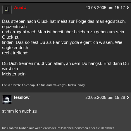
AcidU
20.05.2005 um 15:17
Das streben nach Glück hat meist zur Folge das man egoistisch,
egozentrisch
und arrogant wird. Man ist bereit über Leichen zu gehen um sein
Glück zu
finden. Das solltest Du als Fan von yoda eigentlich wissen. Wie
sagte er doch
recht treffend:
Du Dich trennen mußt von allem, an dem Du hängst. Erst dann Du
wirst ein
Meister sein.
Life is a bitch: it´s cheap, it´s fun and makes you fuckin´ crazy...
lesslow
20.05.2005 um 15:28
stimm ich auch zu
Die Staaten blühen nur, wenn entweder Philosophen herrschen oder die Herrscher