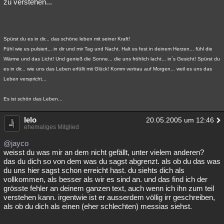
zu verstehen...
Spürst du es in dir... das schöne leben mit seiner Kraft!
Fühl wie es pulsiert... in dir und mir Tag und Nacht. Halt es fest in deinem Herzen... fühl die
Wärme und das Licht! Und genieß die Sonne... die uns fröhlich lacht... in´s Gesicht! Spürst du
es in dir... wie uns das Leben erfüllt mit Glück! Komm vertrau auf Morgen... weil es uns das
Leben verspricht...
Es ist schön das Leben...
lelo
20.05.2005 um 12:46
ehemaliges Mitglied
@jayco
weisst du was mir an dem nicht gefällt, unter vielem anderen?
das du dich so von dem was du sagst abgrenzt. als ob du das was
du uns hier sagst schon erreicht hast. du siehts dich als
vollkommen, als besser als wir es sind an. und das find ich der
grösste fehler an deinem ganzen text, auch wenn ich ihn zum teil
verstehen kann. irgentwie ist er ausserdem völlig irr geschreiben,
als ob du dich als einen (eher schlechten) messias siehst.