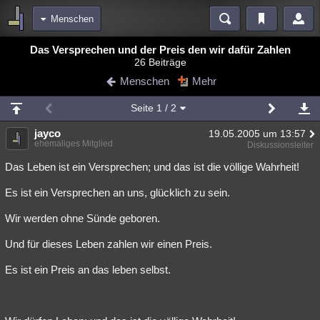
Menschen
Bereiche
Das Versprechen und der Preis den wir dafür Zahlen
26 Beiträge
Echtzeit
Diskussionen
Blogs
Videos
Statistiken
Menschen
Mehr
Chat
Wiki
Neuigkeiten
Seite
1
/ 2
meine Rubriken
jayco
19.05.2005 um 13:57
Menschen
Wissenschaft
Politik
Mystery
Kriminalfälle
ehemaliges Mitglied
Diskussionsleiter
Spiritualität
Verschwörungen
Technologie
Ufologie
Das Leben ist ein Versprechen; und das ist die völlige Wahrheit!
Es ist ein Versprechen an uns, glücklich zu sein.
Natur
Umfragen
Unterhaltung
weitere Rubriken
Wir werden ohne Sünde geboren.
Philosophie
Träume
Orte
Esoterik
Literatur
Und für dieses Leben zahlen wir einen Preis.
Astronomie
Helpdesk
Gruppen
Gaming
Filme
Es ist ein Preis an das leben selbst.
Musik
Clash
Verbesserungen
Allmystery
English
Übersichten