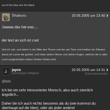
out of the blue into the black
Shakuru
20.05.2005 um 13:40
Jaaaaa das hat was....
der text an sich ist cool
Und ich sah, und siehe! in der Mitte des Throns und der vier Tiere und inmitten der Ältesten
stand ein Lamm wie getötet, und hatte sieben Hörner und sieben Augen, welches die in alles
Land ausgesandten sieben Geister Gottes sind.
jayco
20.05.2005 um 14:31
ehemaliges Mitglied
Diskussionsleiter
@lelo
Ich bin ein sehr introverierter Mensch, also auch ziemlich
ängstlich...
Daher bin ich auch nichts besseres als du (wie kommst du
überhaupt auf die Idee), oder als jeder andere!