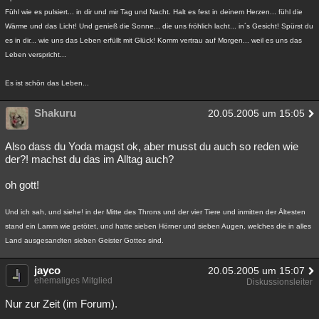
Fühl wie es pulsiert... in dir und mir Tag und Nacht. Halt es fest in deinem Herzen... fühl die
Wärme und das Licht! Und genieß die Sonne... die uns fröhlich lacht... in´s Gesicht! Spürst du
es in dir... wie uns das Leben erfüllt mit Glück! Komm vertrau auf Morgen... weil es uns das
Leben verspricht...
Es ist schön das Leben...
Shakuru
20.05.2005 um 15:05
Also dass du Yoda magst ok, aber musst du auch so reden wie
der?! machst du das im Alltag auch?
oh gott!
Und ich sah, und siehe! in der Mitte des Throns und der vier Tiere und inmitten der Ältesten
stand ein Lamm wie getötet, und hatte sieben Hörner und sieben Augen, welches die in alles
Land ausgesandten sieben Geister Gottes sind.
jayco
20.05.2005 um 15:07
ehemaliges Mitglied
Diskussionsleiter
Nur zur Zeit (im Forum).