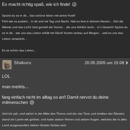
Es macht richtig spaß, wie ich finde!
Spürst du es in dir... das schöne leben mit seiner Kraft!
Fühl wie es pulsiert... in dir und mir Tag und Nacht. Halt es fest in deinem Herzen... fühl die
Wärme und das Licht! Und genieß die Sonne... die uns fröhlich lacht... in´s Gesicht! Spürst du
es in dir... wie uns das Leben erfüllt mit Glück! Komm vertrau auf Morgen... weil es uns das
Leben verspricht...
Es ist schön das Leben...
Shakuru
20.05.2005 um 15:08
LOL
man merkts...
fang einfach nicht im alltag so an!! Damit nervst du deine
mitmenschen
Und ich sah, und siehe! in der Mitte des Throns und der vier Tiere und inmitten der Ältesten
stand ein Lamm wie getötet, und hatte sieben Hörner und sieben Augen, welches die in alles
Land ausgesandten sieben Geister Gottes sind.