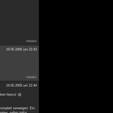
melden
19.05.2005 um 22:43
melden
19.05.2005 um 22:44
nken hierzu!
omplett verweigert. Ein
elen, selbst dafür