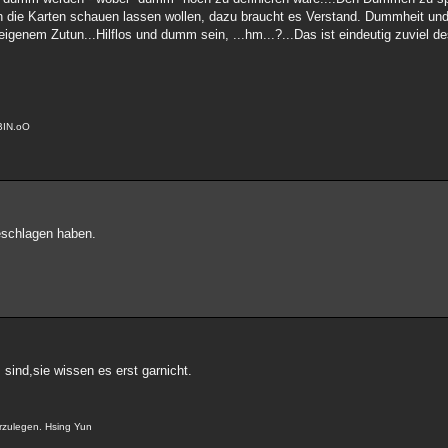
 in die Karten schauen lassen wollen, dazu braucht es Verstand. Dummheit un
genem Zutun...Hilflos und dumm sein, ...hm...?...Das ist eindeutig zuviel d
BIN.oO
eschlagen haben.
sind,sie wissen es erst garnicht.
.
arzulegen. Hsing Yun