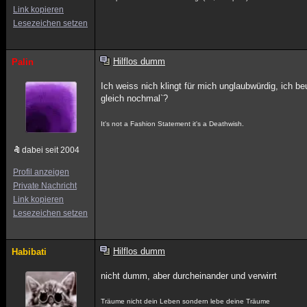
Link kopieren
Lesezeichen setzen
Hilflos dumm
Palin
Ich weiss nich klingt für mich unglaubwürdig, ich b
gleich nochmal`?
It's not a Fashion Statement it's a Deathwish.
dabei seit 2004
Profil anzeigen
Private Nachricht
Link kopieren
Lesezeichen setzen
Hilflos dumm
Habibati
nicht dumm, aber durcheinander und verwirrt
Träume nicht dein Leben sondern lebe deine Träume