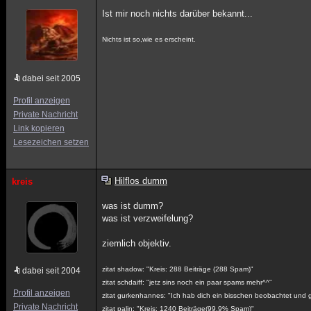
Ist mir noch nichts darüber bekannt...
Nichts ist so,wie es erscheint.
dabei seit 2005
Profil anzeigen
Private Nachricht
Link kopieren
Lesezeichen setzen
Hilflos dumm
kreis
was ist dumm?
was ist verzweifelung?
ziemlich objektiv.
zitat shadow: "Kreis: 288 Beiträge (288 Spam)"
dabei seit 2004
zitat schdaiff: "jetz sins noch ein paar spams mehr^^"
Profil anzeigen
zitat gurkenhannes: "Ich hab dich ein bisschen beobachtet und gl
Private Nachricht
zitat palin: "Kreis: 1240 Beiträge(99,9% Spam)"