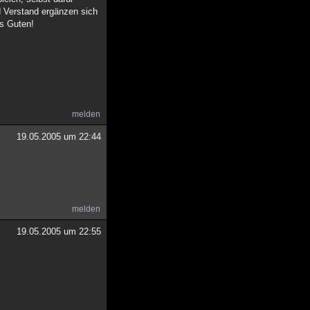
d Verstand ergänzen sich
es Guten!
melden
19.05.2005 um 22:44
melden
19.05.2005 um 22:55