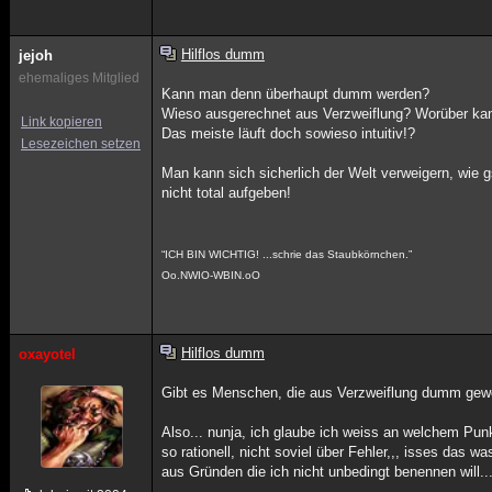
Hilflos dumm
jejoh
ehemaliges Mitglied
Kann man denn überhaupt dumm werden?
Wieso ausgerechnet aus Verzweiflung? Worüber kann
Link kopieren
Das meiste läuft doch sowieso intuitiv!?
Lesezeichen setzen
Man kann sich sicherlich der Welt verweigern, wie
nicht total aufgeben!
“ICH BIN WICHTIG! ...schrie das Staubkörnchen.”
Oo.NWIO-WBIN.oO
Hilflos dumm
oxayotel
Gibt es Menschen, die aus Verzweiflung dumm gew
Also... nunja, ich glaube ich weiss an welchem Pun
so rationell, nicht soviel über Fehler,,, isses d
aus Gründen die ich nicht unbedingt benennen will..