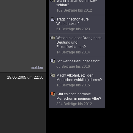
Wann ist man dumm bzw.
schlau?
102 Beiträge bis 2012
Tragt ihr schon eure
Winterjacken?
61 Beiträge bis 2023
Weshalb dieser Drang nach
Deutung und
Zukunftsvisionen?
14 Beiträge bis 2014
Schwer beziehungsgestört
65 Beiträge bis 2016
melden
Macht Alkohol, etc. den
19.05.2005 um 22:36
Menschen (wirklich) dumm?
13 Beiträge bis 2015
Gibt es noch normale
Menschen in meinem Alter?
324 Beiträge bis 2012