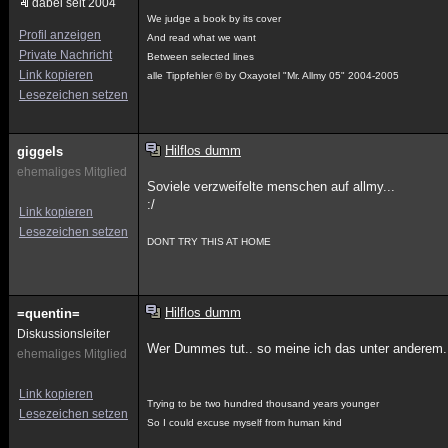
dabei seit 2004
We judge a book by its cover
Profil anzeigen
And read what we want
Private Nachricht
Between selected lines
Link kopieren
alle Tippfehler © by Oxayotel "Mr. Allmy 05" 2004-2005
Lesezeichen setzen
Hilflos dumm
giggels
ehemaliges Mitglied
Soviele verzweifelte menschen auf allmy...
:/
Link kopieren
Lesezeichen setzen
DONT TRY THIS AT HOME
Hilflos dumm
=quentin=
Diskussionsleiter
Wer Dummes tut.. so meine ich das unter anderem.
ehemaliges Mitglied
Link kopieren
Trying to be two hundred thousand years younger
Lesezeichen setzen
So I could excuse myself from human kind