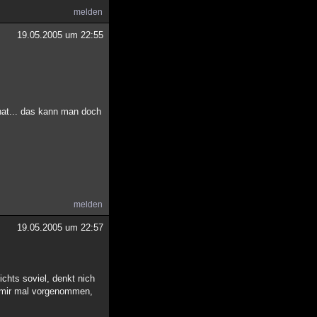
melden
19.05.2005 um 22:55
hat... das kann man doch
melden
19.05.2005 um 22:57
chts soviel, denkt nich
h mir mal vorgenommen,