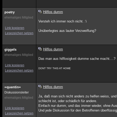
Hilflos dumm
poetry
ehemaliges Mitglied
Versteh ich immer noch nicht. :\
Link kopieren
Unüberlegtes aus lauter Verzweiflung?
Lesezeichen setzen
Hilflos dumm
giggels
ehemaliges Mitglied
Das man aus hilflosigkeit dumme sache macht....?
Link kopieren
DONT TRY THIS AT HOME
Lesezeichen setzen
Hilflos dumm
=quentin=
Diskussionsleiter
Ja, daß man sich nicht anders zu helfen weiss, und
ehemaliges Mitglied
schlecht ist, oder schädlich für andere.
Einfach nur dumm, und das immer wieder, ohne Aus
Link kopieren
Und jede Diskussion für den Betroffenen überflüssig 
Lesezeichen setzen