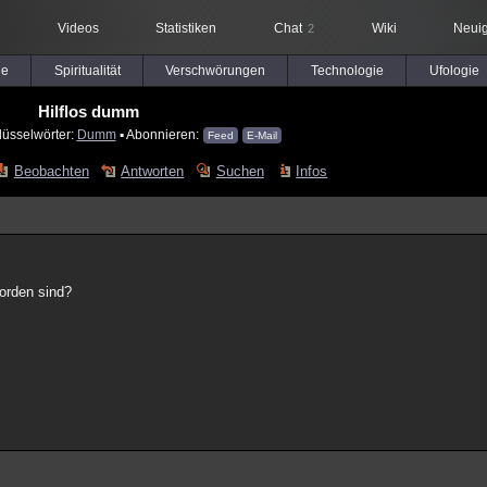
Videos
Statistiken
Chat
Wiki
Neuig
2
le
Spiritualität
Verschwörungen
Technologie
Ufologie
Hilflos dumm
lüsselwörter:
Dumm
▪ Abonnieren:
Feed
E-Mail
Beobachten
Antworten
Suchen
Infos
orden sind?