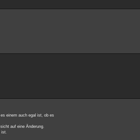
 es einem auch egal ist, ob es
sicht auf eine Änderung.
ist.