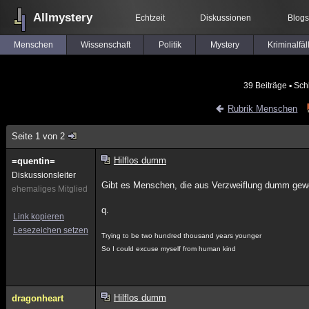
Allmystery
Echtzeit
Diskussionen
Blogs
Menschen
Wissenschaft
Politik
Mystery
Kriminalfäl
39 Beiträge
▪ Sch
Rubrik Menschen
Seite 1 von 2
Hilflos dumm
=quentin=
Diskussionsleiter
Gibt es Menschen, die aus Verzweiflung dumm gew
ehemaliges Mitglied
q.
Link kopieren
Lesezeichen setzen
Trying to be two hundred thousand years younger
So I could excuse myself from human kind
Hilflos dumm
dragonheart