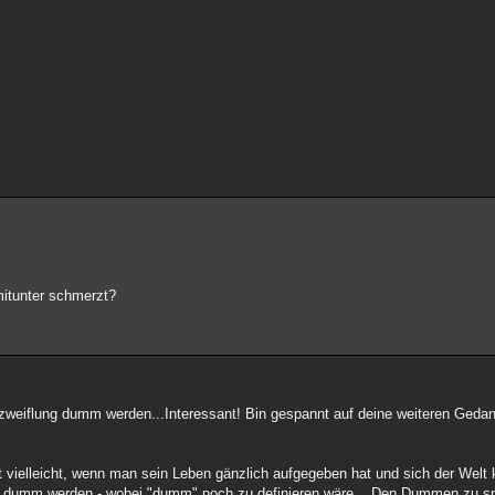
mitunter schmerzt?
erzweiflung dumm werden...Interessant! Bin gespannt auf deine weiteren Geda
vielleicht, wenn man sein Leben gänzlich aufgegeben hat und sich der Welt k
nte dumm werden - wobei "dumm" noch zu definieren wäre....Den Dummen zu spi