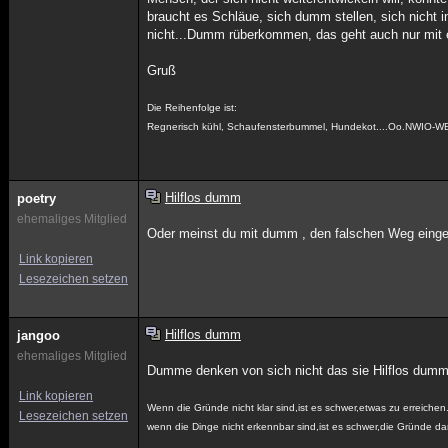
braucht es Schläue, sich dumm stellen, sich nicht
nicht...Dumm rüberkommen, das geht auch nur mit ei
Gruß
Die Reihenfolge ist:
Regnerisch kühl, Schaufensterbummel, Hundekot....Oo.NWIO-W
Hilflos dumm
poetry
ehemaliges Mitglied
Oder meinst du mit dumm , den falschen Weg eing
Link kopieren
Lesezeichen setzen
Hilflos dumm
jangoo
ehemaliges Mitglied
Dumme denken von sich nicht das sie Hilflos dumm 
Link kopieren
Wenn die Gründe nicht klar sind,ist es schwer,etwas zu erreichen
Lesezeichen setzen
wenn die Dinge nicht erkennbar sind,ist es schwer,die Gründe d