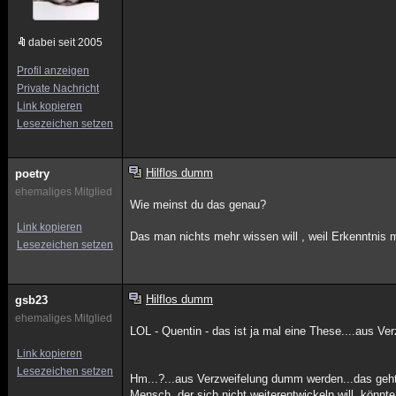
dabei seit 2005
Profil anzeigen
Private Nachricht
Link kopieren
Lesezeichen setzen
Hilflos dumm
poetry
ehemaliges Mitglied
Wie meinst du das genau?
Link kopieren
Das man nichts mehr wissen will , weil Erkenntnis 
Lesezeichen setzen
Hilflos dumm
gsb23
ehemaliges Mitglied
LOL - Quentin - das ist ja mal eine These....aus V
Link kopieren
Lesezeichen setzen
Hm...?...aus Verzweifelung dumm werden...das geht 
Mensch, der sich nicht weiterentwickeln will, kön