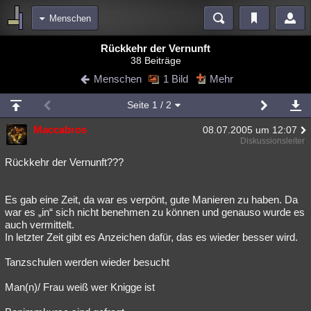
Menschen
Bereiche
Rückkehr der Vernunft
38 Beiträge
Echtzeit
Diskussionen
Blogs
Videos
Statistiken
Menschen
1 Bild
Mehr
Chat
Wiki
Neuigkeiten
Seite
1
/ 2
meine Rubriken
Maccabros
08.07.2005 um 12:07
Menschen
Wissenschaft
Politik
Mystery
Kriminalfälle
Diskussionsleiter
Spiritualität
Verschwörungen
Technologie
Ufologie
Rückkehr der Vernunft???
Natur
Umfragen
Unterhaltung
Es gab eine Zeit, da war es verpönt, gute Manieren zu haben. Da
weitere Rubriken
war es „in“ sich nicht benehmen zu können und genauso wurde es
auch vermittelt.
Philosophie
Träume
Orte
Esoterik
Literatur
In letzter Zeit gibt es Anzeichen dafür, das es wieder besser wird.
Astronomie
Helpdesk
Gruppen
Gaming
Filme
Tanzschulen werden wieder besucht
Musik
Clash
Verbesserungen
Allmystery
English
Man(n)/ Frau weiß wer Knigge ist
Übersichten