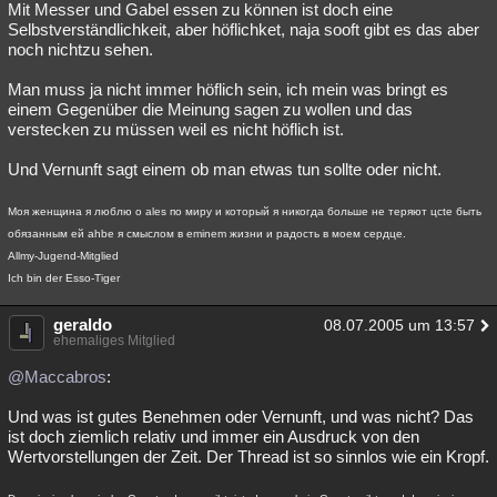
Mit Messer und Gabel essen zu können ist doch eine
Selbstverständlichkeit, aber höflichket, naja sooft gibt es das aber
noch nichtzu sehen.
Man muss ja nicht immer höflich sein, ich mein was bringt es
einem Gegenüber die Meinung sagen zu wollen und das
verstecken zu müssen weil es nicht höflich ist.
Und Vernunft sagt einem ob man etwas tun sollte oder nicht.
Моя женщина я люблю о ales по миру и который я никогда больше не теряют цcte быть
обязанным ей ahbe я смыслом в eminem жизни и радость в моем сердце.
Allmy-Jugend-Mitglied
Ich bin der Esso-Tiger
geraldo
08.07.2005 um 13:57
ehemaliges Mitglied
@Maccabros
:
Und was ist gutes Benehmen oder Vernunft, und was nicht? Das
ist doch ziemlich relativ und immer ein Ausdruck von den
Wertvorstellungen der Zeit. Der Thread ist so sinnlos wie ein Kropf.