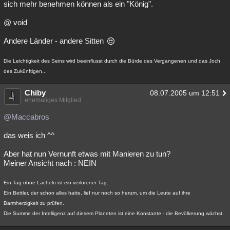
sich mehr benehmen können als ein "König".
@ void
Andere Länder - andere Sitten
Die Leichtigkeit des Seins wird beeinflusst durch die Bürde des Vergangenen und das Joch
des Zukünftigen...
Chiby
08.07.2005 um 12:51
ehemaliges Mitglied
@Maccabros
das weis ich ^^
Aber hat nun Vernunft etwas mit Manieren zu tun?
Meiner Ansicht nach : NEIN
Ein Tag ohne Lächeln ist ein verlorener Tag.
Ein Bettler, der schon alles hatte, lief nur noch so herum, um die Leute auf ihre
Barmherzigkeit zu prüfen.
Die Summe der Intelligenz auf diesem Planeten ist eine Konstante - die Bevölkerung wächst.