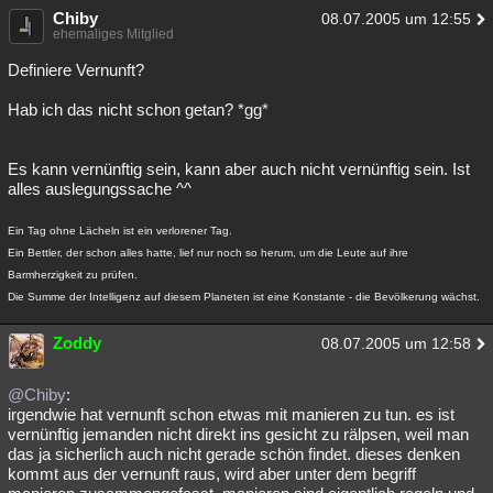
Chiby
08.07.2005 um 12:55
ehemaliges Mitglied
Definiere Vernunft?
Hab ich das nicht schon getan? *gg*
Es kann vernünftig sein, kann aber auch nicht vernünftig sein. Ist
alles auslegungssache ^^
Ein Tag ohne Lächeln ist ein verlorener Tag.
Ein Bettler, der schon alles hatte, lief nur noch so herum, um die Leute auf ihre
Barmherzigkeit zu prüfen.
Die Summe der Intelligenz auf diesem Planeten ist eine Konstante - die Bevölkerung wächst.
Zoddy
08.07.2005 um 12:58
@Chiby
:
irgendwie hat vernunft schon etwas mit manieren zu tun. es ist
vernünftig jemanden nicht direkt ins gesicht zu rälpsen, weil man
das ja sicherlich auch nicht gerade schön findet. dieses denken
kommt aus der vernunft raus, wird aber unter dem begriff