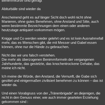
Benimmkurse sind gefragt
Besucht
Teilgenommen
Alle
Neue
Geschlossen
Abiturbälle sind wieder da
Lesenswert
Schlüsselwörter
Anscheinend geht es auf länger Sicht doch wohl nicht ohne
Manieren, ohne gutes Benehmen, ohne Anstand und Sitte, auch
wenn bestimmte Bezeichnungen dem einen oder anderen
heutzutage antiquiert vorkommen mögen.
Knigge und Co werden wieder gelehrt und es ist kein Ausnahmefall
mehr, das es Menschen gibt, die mit Messer und Gabel essen
können, ohne nur die Hände zu gebrauchen.
Nicht das wir uns falsch verstehen.
Die mehr als überzogenen Benimmformeln der vergangenen
Jahrhunderte, das gestelzte, das knochentrockene Gehabe, das
meine ich nicht.
Ich meine die Würde, den Anstand, die Vernunft, die Gabe sich
gesittet und einigermaßen zivilisiert benehmen zu können – das ist
wieder da.
Und einen Vorabgruss von der „Tränenbrigade“ an diejenigen, die
nicht in den Genuss einer, wie auch immer gearteten Erziehung
gekommen sind :