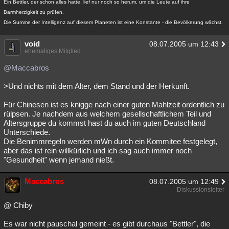
Ein Bettler, der schon alles hatte, lief nur noch so herum, um die Leute auf ihre
Barmherzigkeit zu prüfen.
Die Summe der Intelligenz auf diesem Planeten ist eine Konstante - die Bevölkerung wächst.
void
08.07.2005 um 12:43
ehemaliges Mitglied
@Maccabros
>Und nichts mit dem Alter, dem Stand und der Herkunft.
Für Chinesen ist es knigge nach einer guten Mahlzeit ordentlich zu
rülpsen. Je nachdem aus welchem gesellschaftlichem Teil und
Altersgruppe du kommst hast du auch im guten Deutschland
Unterschiede.
Die Benimmregeln werden mWn durch ein Kommitee festgelegt,
aber das ist rein willkürlich und ich sag auch immer noch
"Gesundheit" wenn jemand nießt.
Maccabros
08.07.2005 um 12:49
Diskussionsleiter
@ Chiby
Es war nicht pauschal gemeint - es gibt durchaus "Bettler", die