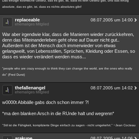
Das einzige kosmische Gesetz, das es gibt, ist, dass es kein Gesetz gibt, und das einzig
absolute, das es gibt, ist, dass es nichts absolutes gibt!
replaceable
08.07.2005 um 14:00
ehemaliges Mitglied
War aber irgendwie klar, dass die Manieren wieder zurückkehren,
denn das Miteinanderleben geht ohne auf Dauer nicht gut..
Außerdem ist der Mensch doch immerwieder von etwas
gelangweilt, von Lebensstilen, Sprüchen, Kleidung oder Essen, so
dass es wieder verändert werden muss...
"people who are crazy enough to think they can change the world, are the ones who really
do" (Fred Durst)
thefallenangel
08.07.2005 um 14:02
ehemaliges Mitglied
w0000t Abibälle gabs doch schon immer ?!
*ma den blanken Arsch in die RUnde halt und wegrenn*
"Stil ist die Fähigkeit, komplizierte Dinge einfach zu sagen - nicht umgekehrt." ~Jean Cocteau
arakune
08.07.2005 um 14:06