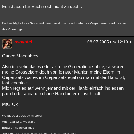
Es ist auch für Euch noch nicht zu spät...
Die Leichtigkeit des Seins wird beeinflusst durch die Bürde des Vergangenen und das Joch
des Zukünftigen...
oxayotel
08.07.2005 um 12:10
Guden Maccabros
Also ich sehe das wieder als eine Generationesahce, so waren
meine Grosseltern doch von feinster Manier, meine Eltern im
Gegensatz war es im Gegensatz egal ob man mit der Hand ist,
fast jedenfalls.
Mich regt es auf wenn jemand mit der Hanfd einfach ins essen
packt oder andauernd eine Hand unterm Tisch hält.
MfG Ox
We judge a book by its cover
And read what we want
Between selected lines
alle Tippfehler © by Oxayotel "Mr. Allmy 05" 2004-2005