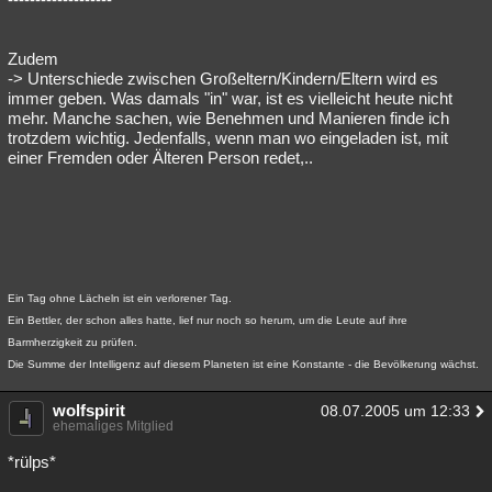
Zudem
-> Unterschiede zwischen Großeltern/Kindern/Eltern wird es
immer geben. Was damals "in" war, ist es vielleicht heute nicht
mehr. Manche sachen, wie Benehmen und Manieren finde ich
trotzdem wichtig. Jedenfalls, wenn man wo eingeladen ist, mit
einer Fremden oder Älteren Person redet,..
Ein Tag ohne Lächeln ist ein verlorener Tag.
Ein Bettler, der schon alles hatte, lief nur noch so herum, um die Leute auf ihre
Barmherzigkeit zu prüfen.
Die Summe der Intelligenz auf diesem Planeten ist eine Konstante - die Bevölkerung wächst.
wolfspirit
08.07.2005 um 12:33
ehemaliges Mitglied
*rülps*