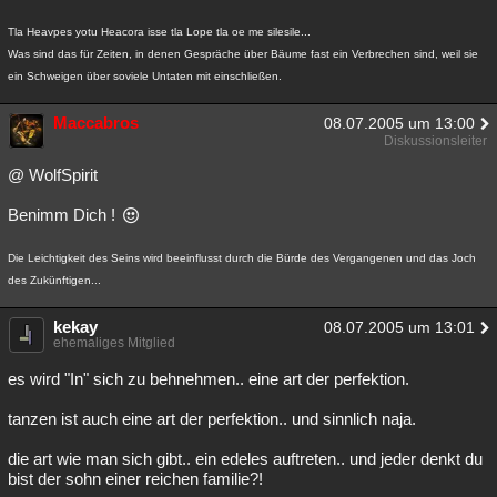
Tla Heavpes yotu Heacora isse tla Lope tla oe me silesile...
Was sind das für Zeiten, in denen Gespräche über Bäume fast ein Verbrechen sind, weil sie
ein Schweigen über soviele Untaten mit einschließen.
Maccabros
08.07.2005 um 13:00
Diskussionsleiter
@ WolfSpirit
Benimm Dich !
Die Leichtigkeit des Seins wird beeinflusst durch die Bürde des Vergangenen und das Joch
des Zukünftigen...
kekay
08.07.2005 um 13:01
ehemaliges Mitglied
es wird "In" sich zu behnehmen.. eine art der perfektion.
tanzen ist auch eine art der perfektion.. und sinnlich naja.
die art wie man sich gibt.. ein edeles auftreten.. und jeder denkt du
bist der sohn einer reichen familie?!