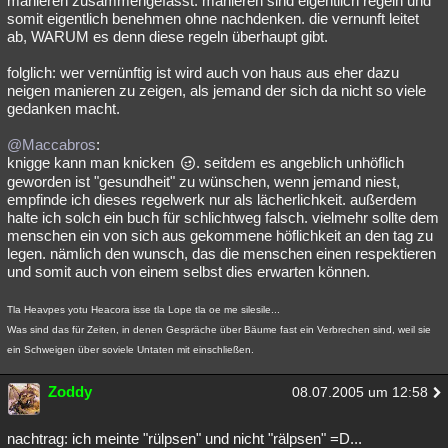
manieren zusammengefasst. manieren sind eigentlich regeln und
somit eigentlich benehmen ohne nachdenken. die vernunft leitet
ab, WARUM es denn diese regeln überhaupt gibt.
folglich: wer vernünftig ist wird auch von haus aus eher dazu
neigen manieren zu zeigen, als jemand der sich da nicht so viele
gedanken macht.
@Maccabros
:
knigge kann man knicken
. seitdem es angeblich unhöflich
geworden ist "gesundheit" zu wünschen, wenn jemand niest,
empfinde ich dieses regelwerk nur als lächerlichkeit. außerdem
halte ich solch ein buch für schlichtweg falsch. vielmehr sollte dem
menschen ein von sich aus gekommene höflichkeit an den tag zu
legen. nämlich den wunsch, das die menschen einen respektieren
und somit auch von einem selbst dies erwarten können.
Tla Heavpes yotu Heacora isse tla Lope tla oe me silesile...
Was sind das für Zeiten, in denen Gespräche über Bäume fast ein Verbrechen sind, weil sie
ein Schweigen über soviele Untaten mit einschließen.
Zoddy
08.07.2005 um 12:58
nachtrag: ich meinte "rülpsen" und nicht "rälpsen" =D...