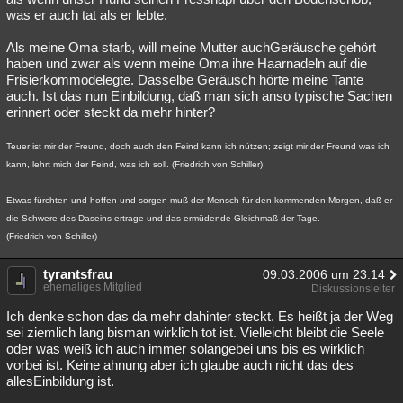
was er auch tat als er lebte.
Als meine Oma starb, will meine Mutter auchGeräusche gehört
haben und zwar als wenn meine Oma ihre Haarnadeln auf die
Frisierkommodelegte. Dasselbe Geräusch hörte meine Tante
auch. Ist das nun Einbildung, daß man sich anso typische Sachen
erinnert oder steckt da mehr hinter?
Teuer ist mir der Freund, doch auch den Feind kann ich nützen; zeigt mir der Freund was ich
kann, lehrt mich der Feind, was ich soll. (Friedrich von Schiller)
Etwas fürchten und hoffen und sorgen muß der Mensch für den kommenden Morgen, daß er
die Schwere des Daseins ertrage und das ermüdende Gleichmaß der Tage.
(Friedrich von Schiller)
tyrantsfrau
09.03.2006 um 23:14
ehemaliges Mitglied
Diskussionsleiter
Ich denke schon das da mehr dahinter steckt. Es heißt ja der Weg
sei ziemlich lang bisman wirklich tot ist. Vielleicht bleibt die Seele
oder was weiß ich auch immer solangebei uns bis es wirklich
vorbei ist. Keine ahnung aber ich glaube auch nicht das des
allesEinbildung ist.