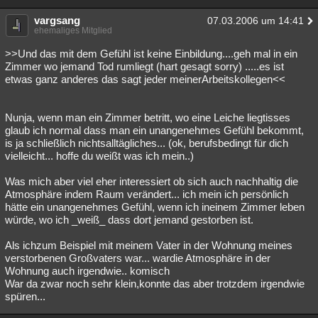
vargsang
07.03.2006 um 14:41
ehemaliges Mitglied
>>Und das mit dem Gefühl ist keine Einbildung....geh mal in ein
Zimmer wo jemand Tod rumliegt (hart gesagt sorry) .....es ist
etwas ganz anderes das sagt jeder meinerArbeitskollegen<<
Nunja, wenn man ein Zimmer betritt, wo eine Leiche liegtisses
glaub ich normal dass man ein unangenehmes Gefühl bekommt,
is ja schließlich nichtsalltägliches... (ok, berufsbedingt für dich
vielleicht... hoffe du weißt was ich mein..)
Was mich aber viel eher interessiert ob sich auch nachhaltig die
Atmosphäre indem Raum verändert... ich mein ich persönlich
hätte ein unangenehmes Gefühl, wenn ich ineinem Zimmer leben
würde, wo ich _weiß_ dass dort jemand gestorben ist.
Als ichzum Beispiel mit meinem Vater in der Wohnung meines
verstorbenen Großvaters war... wardie Atmosphäre in der
Wohnung auch irgendwie.. komisch
War da zwar noch sehr klein,konnte das aber trotzdem irgendwie
spüren...