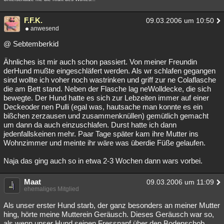
F.F.K.
09.03.2006 um 10:50
anwesend
@ Sebtemberkid
Ähnliches ist mir auch schon passiert. Von meiner Freundin
derHund mußte eingeschläfert werden. Als wr schlafen gegangen
sind wollte ich voher noch wastrinken und griff zur ne Colaflasche
die am Bett stand. Neben der Flasche lag neWolldecke, die sich
bewegte. Der Hund hatte es sich zur Lebzeiten immer auf einer
Deckeoder nen Pulli (egal was, hautsache man konnte es ein
bißchen zerzausen und zusammenknüllen) gemütlich gemacht
um dann da auch einzuschlafen. Durst hatte ich dann
jedenfallskeinen mehr. Paar Tage später kam ihre Mutter ins
Wohnzimmer und meinte ihr wäre was überdie Füße gelaufen.
Naja das ging auch so in etwa 2-3 Wochen dann wars vorbei.
Maat
09.03.2006 um 11:09
ehemaliges Mitglied
Als unser erster Hund starb, der ganz besonders an meiner Mutter
hing, hörte meine Mutterein Geräusch. Dieses Geräusch war so,
als wenn unser Hund seinen Fressnapf über den Bodenschob,