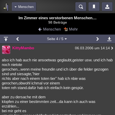
Menschen
Bereiche
Im Zimmer eines verstorbenen Menschen....
98 Beiträge
Echtzeit
Diskussionen
Blogs
Videos
Statistiken
Menschen
Mehr
Chat
Wiki
Neuigkeiten
Seite
4
/ 5
meine Rubriken
KittyMambo
06.03.2006 um 14:14
Menschen
Wissenschaft
Politik
Mystery
Kriminalfälle
Spiritualität
Verschwörungen
Technologie
Ufologie
also ich hab auch nie ansoetwas geglaubt,geister usw. und ich hab
noch nietote
gerochen...wenn meine freundin und ich über die felder gezogen
Natur
Umfragen
Unterhaltung
sind und siesagte,"hier
weitere Rubriken
richts aber nach einem toten tier" hab ich nbie was
gerochen,obwohl ichmal vor einem
Philosophie
Träume
Orte
Esoterik
Literatur
toten reh stand.dafür hab ich einfach kein gespür.
Astronomie
Helpdesk
Gruppen
Gaming
Filme
aber zu dersache mit dem
klopfen zu einer bestimmten zeit...da kann ich auch was
Musik
Clash
Verbesserungen
Allmystery
English
erzählen...
bei mir geht es
Übersichten