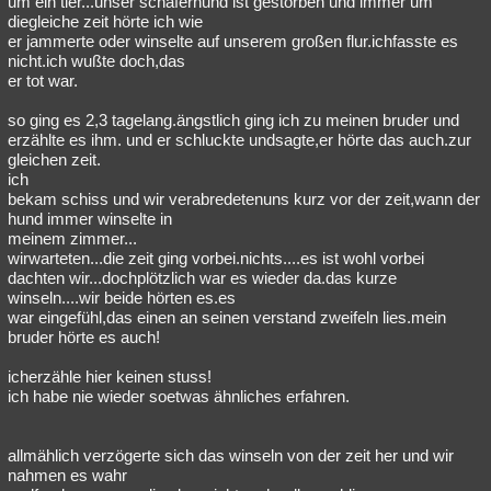
um ein tier...unser schäferhund ist gestorben und immer um
diegleiche zeit hörte ich wie
Besucht
Teilgenommen
Alle
Neue
Geschlossen
er jammerte oder winselte auf unserem großen flur.ichfasste es
nicht.ich wußte doch,das
Lesenswert
Schlüsselwörter
er tot war.
so ging es 2,3 tagelang.ängstlich ging ich zu meinen bruder und
erzählte es ihm. und er schluckte undsagte,er hörte das auch.zur
gleichen zeit.
ich
bekam schiss und wir verabredetenuns kurz vor der zeit,wann der
hund immer winselte in
meinem zimmer...
wirwarteten...die zeit ging vorbei.nichts....es ist wohl vorbei
dachten wir...dochplötzlich war es wieder da.das kurze
winseln....wir beide hörten es.es
war eingefühl,das einen an seinen verstand zweifeln lies.mein
bruder hörte es auch!
icherzähle hier keinen stuss!
ich habe nie wieder soetwas ähnliches erfahren.
allmählich verzögerte sich das winseln von der zeit her und wir
nahmen es wahr