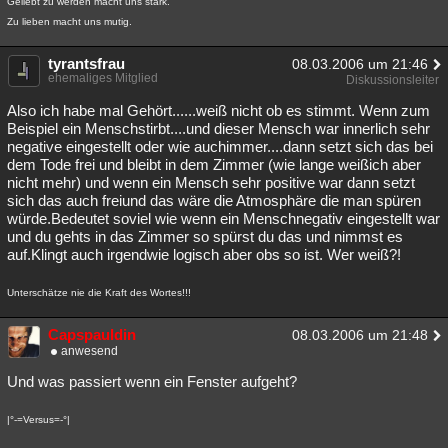
Geliebt zu werden macht uns stark.
Zu lieben macht uns mutig.
tyrantsfrau
08.03.2006 um 21:46
ehemaliges Mitglied
Diskussionsleiter
Also ich habe mal Gehört......weiß nicht ob es stimmt. Wenn zum
Beispiel ein Menschstirbt....und dieser Mensch war innerlich sehr
negative eingestellt oder wie auchimmer....dann setzt sich das bei
dem Tode frei und bleibt in dem Zimmer (wie lange weißich aber
nicht mehr) und wenn ein Mensch sehr positive war dann setzt
sich das auch freiund das wäre die Atmosphäre die man spüren
würde.Bedeutet soviel wie wenn ein Menschnegativ eingestellt war
und du gehts in das Zimmer so spürst du das und nimmst es
auf.Klingt auch irgendwie logisch aber obs so ist. Wer weiß?!
Unterschätze nie die Kraft des Wortes!!!
Capspauldin
08.03.2006 um 21:48
anwesend
Und was passiert wenn ein Fenster aufgeht?
|°-=Versus=-°|