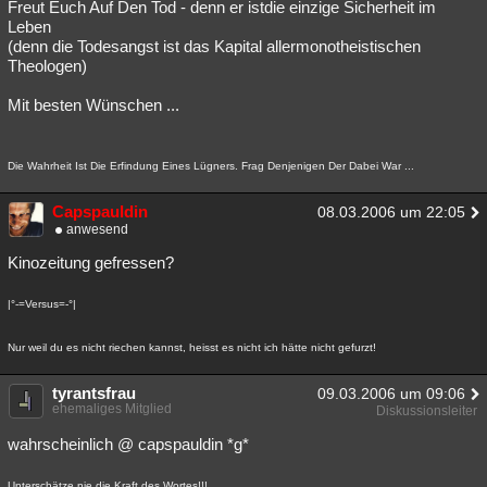
Freut Euch Auf Den Tod - denn er istdie einzige Sicherheit im
Leben
(denn die Todesangst ist das Kapital allermonotheistischen
Theologen)
Mit besten Wünschen ...
Die Wahrheit Ist Die Erfindung Eines Lügners. Frag Denjenigen Der Dabei War ...
Capspauldin
08.03.2006 um 22:05
anwesend
Kinozeitung gefressen?
|°-=Versus=-°|
Nur weil du es nicht riechen kannst, heisst es nicht ich hätte nicht gefurzt!
tyrantsfrau
09.03.2006 um 09:06
ehemaliges Mitglied
Diskussionsleiter
wahrscheinlich @ capspauldin *g*
Unterschätze nie die Kraft des Wortes!!!