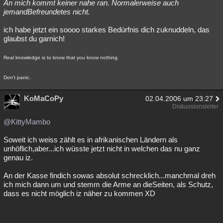
An mich kommt keiner nahe ran. Normalerweise auch
jemandBefreundetes nicht.
ich habe jetzt ein soooo starkes Bedürfnis dich zuknuddeln, das
glaubst du garnich!
Real knowledge is to know that you know nothing.
Don't panic.
KoMaCoPy
02.04.2006 um 23:27
Diskussionsleiter
@KittyMambo
Soweit ich weiss zählt es in afrikanischen Ländern als
unhöflich,aber...ich wüsste jetzt nicht in welchen das nu ganz
genau iz.
An der Kasse findich sowas absolut schrecklich...manchmal dreh
ich mich dann um und stemm die Arme an dieSeiten, als Schutz,
dass es nicht möglich iz näher zu kommen XD