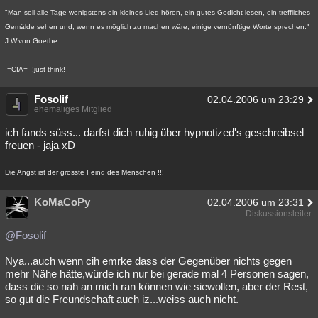
"Man soll alle Tage wenigstens ein kleines Lied hören, ein gutes Gedicht lesen, ein treffliches
Gemälde sehen und, wenn es möglich zu machen wäre, einige vernünftige Worte sprechen."
J.W.von Goethe
-=CIA=- !just think!
Fosolif
02.04.2006 um 23:29
ehemaliges Mitglied
ich fands süss... darfst dich ruhig über hypnotized's geschreibsel
freuen - jaja xD
Die Angst ist der grösste Feind des Menschen !!!
KoMaCoPy
02.04.2006 um 23:31
Diskussionsleiter
@Fosolif
Nya...auch wenn cih emrke dass der Gegenüber nichts gegen
mehr Nähe hätte,würde ich nur bei gerade mal 4 Personen sagen,
dass die so nah an mich ran können wie siewollen, aber der Rest,
so gut die Freundschaft auch iz...weiss auch nicht.