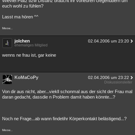
Wieviel Platz bzw Distanz braucht ihr voneuren Gegenübern um
euch wohl zu fühlen?
Besucht
Teilgenommen
Alle
Neue
Geschlossen
Lasst ma hören ^^
Lesenswert
Schlüsselwörter
Meow...
jolchen
02.04.2006 um 23:20
ehemaliges Mitglied
wenns ne frau ist, gar keine
KoMaCoPy
02.04.2006 um 23:22
Diskussionsleiter
Von dir aus nicht, aber...viekll schonmal aus der sicht der Frau mal
daran gedacht, dassdie n Problem damit haben könnte...?
Noch ne Frage...ab wann findetihr Körperkontakt belästigend...?
Meow...