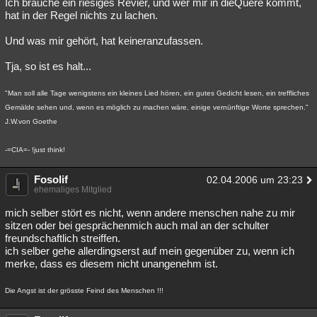
Ich brauche ein riesiges Revier, und wer mir in dieQuere kommt,
hat in der Regel nichts zu lachen.
Und was mir gehört, hat keineranzufassen.
Tja, so ist es halt...
"Man soll alle Tage wenigstens ein kleines Lied hören, ein gutes Gedicht lesen, ein treffliches
Gemälde sehen und, wenn es möglich zu machen wäre, einige vernünftige Worte sprechen."
J.W.von Goethe
-=CIA=- !just think!
Fosolif
02.04.2006 um 23:23
ehemaliges Mitglied
mich selber stört es nicht, wenn andere menschen nahe zu mir
sitzen oder bei gesprächenmich auch mal an der schulter
freundschaftlich streiffen.
ich selber gehe allerdingserst auf mein gegenüber zu, wenn ich
merke, dass es diesem nicht unangenehm ist.
Die Angst ist der grösste Feind des Menschen !!!