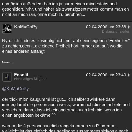
unmöglich.außerdem hab ich ja nur meinen mindestabstand
geschildert, hrhr. und näher als zwanzigzentimeter kommt man eh
nicht an mich ran, ohne mich zu berühren...
KoMaCoPy
02.04.2006 um 23:38
Diskussionsleiter
Nya...ich finde es iz wichtig nicht nur auf seine eigenen "Freiheiten"
zu achten,denn...die eigene Freiheit hört immer dort auf, wo die
eines anderen anfängt.
Meow...
Fosolif
02.04.2006 um 23:40
ehemaliges Mitglied
@KoMaCoPy
der trick mitm kaugummi ist gut... ich selber zwinkere dann
immer,damit die person auch weiss, warum ich diesen anbiete und
versichere dann, dass ich einandermal auch froh bin, wenn ich
einen angeboten bekäme.^^
warum die 4 personenan dich rangekommen sind? hmmm...
vielleicht ist das einfach das seelische zusammenspielvon a nach