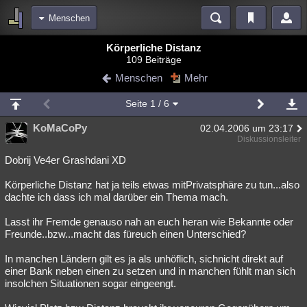
Menschen
Bereiche
Körperliche Distanz
109 Beiträge
Echtzeit
Diskussionen
Blogs
Videos
Statistiken
Menschen
Mehr
Chat
Wiki
Neuigkeiten
2
Seite
1
/ 6
meine Rubriken
KoMaCoPy
02.04.2006 um 23:17
Menschen
Wissenschaft
Politik
Mystery
Kriminalfälle
Diskussionsleiter
Spiritualität
Verschwörungen
Technologie
Ufologie
Dobrij Ve4er Grashdani XD
Körperliche Distanz hat ja teils etwas mitPrivatsphäre zu tun...also
Natur
Umfragen
Unterhaltung
dachte ich dass ich mal darüber ein Thema mach.
weitere Rubriken
Lasst ihr Fremde genauso nah an euch heran wie Bekannte oder
Philosophie
Träume
Orte
Esoterik
Literatur
Freunde..bzw...macht das füreuch einen Unterschied?
Astronomie
Helpdesk
Gruppen
Gaming
Filme
In manchen Ländern gilt es ja als unhöflich, sichnicht direkt auf
einer Bank neben einen zu setzen und in manchen fühlt man sich
Musik
Clash
Verbesserungen
Allmystery
English
insolchen Situationen sogar eingeengt.
Übersichten