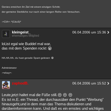
Genies erreichen ihr Ziel mit einem einzigen Schritt;
der gemeine Sterbliche nur nach einer langen Reihe von Versuchen.
-=CIA=- *|CduS|*
kleingeist_
06.04.2006 um 15:36
ehemaliges Mitglied
lol,ist egal wie Buddel mal war,
das mit dem Spenden rockt
HA,HA,HA, du hast gerade Spam gelesen
Administrator
-=ebay=-
zaphodB.
06.04.2006 um 15:52
Leute,jetzt haltet mal die Füße still.
Es ist m.E. ein Thread, der durchausüber den Punkt "Werbung"
hinausgeht,und in dem man das Thema diskutieren und
darüberinformieren kann. Und daß es ein ernstes und wichtiges