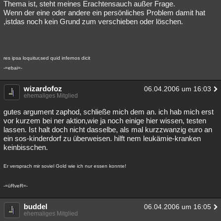
Thema ist, steht meines Erachtensauch außer Frage.
Wenn der eine oder andere ein persönliches Problem damit hat
,istdas noch kein Grund zum verschieben oder löschen.
res ipsa loquitur,sed quid infernos dicit
-=ebai=-
wizardofoz
06.04.2006 um 16:03
ehemaliges Mitglied
gutes argument zaphod, schließe mich dem an. ich hab mich erst
vor kurzem bei ner aktion,wie ja noch einige hier wissen, testen
lassen. Ist halt doch nicht dasselbe, als mal kurzzwanzig euro an
ein sos-kinderdorf zu überweisen. hilft nem leukämie-kranken
keinbisschen.
Er versprach mir soviel Gold wie ich nur essen konnte!
-=üRveR=-
buddel
06.04.2006 um 16:05
ehemaliges Mitglied