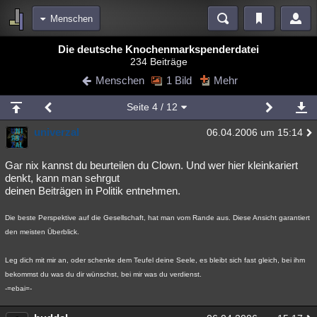
Menschen
Bereiche
Die deutsche Knochenmarkspenderdatei
234 Beiträge
Echtzeit
Diskussionen
Blogs
Videos
Statistiken
Menschen
1 Bild
Mehr
Chat
Wiki
Neuigkeiten
Seite
4
/ 12
meine Rubriken
univerzal
06.04.2006 um 15:14
Menschen
Wissenschaft
Politik
Mystery
Kriminalfälle
Spiritualität
Verschwörungen
Technologie
Ufologie
Gar nix kannst du beurteilen du Clown. Und wer hier kleinkariert
denkt, kann man sehrgut
deinen Beiträgen in Politik entnehmen.
Natur
Umfragen
Unterhaltung
weitere Rubriken
Die beste Perspektive auf die Gesellschaft, hat man vom Rande aus. Diese Ansicht garantiert
den meisten Überblick.
Philosophie
Träume
Orte
Esoterik
Literatur
Leg dich mit mir an, oder schenke dem Teufel deine Seele, es bleibt sich fast gleich, bei ihm
Astronomie
Helpdesk
Gruppen
Gaming
Filme
bekommst du was du dir wünschst, bei mir was du verdienst.
Musik
Clash
Verbesserungen
Allmystery
English
-=ebai=-
Übersichten