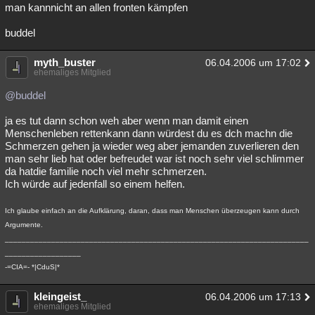
man kannnicht an allen fronten kämpfen
buddel
myth_buster
06.04.2006 um 17:02
ehemaliges Mitglied
@buddel
ja es tut dann schon weh aber wenn man damit einen
Menschenleben rettenkann dann würdest du es dch machn die
Schmerzen gehen ja wieder weg aber jemanden zuverlieren den
man sehr lieb hat oder befreudet war ist noch sehr viel schlimmer
da hatdie familie noch viel mehr schmerzen.
Ich würde auf jedenfall so einem helfen.
Ich glaube einfach an die Aufklärung, daran, dass man Menschen überzeugen kann durch
Argumente.
________________________________________________________________________
__________________
-=CIA=- *|CduS|*
kleingeist_
06.04.2006 um 17:13
ehemaliges Mitglied