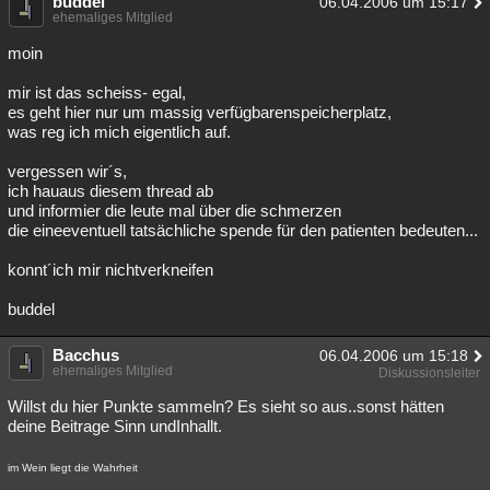
buddel
06.04.2006 um 15:17
ehemaliges Mitglied
Besucht
Teilgenommen
Alle
Neue
Geschlossen
moin
Lesenswert
Schlüsselwörter
mir ist das scheiss- egal,
es geht hier nur um massig verfügbarenspeicherplatz,
was reg ich mich eigentlich auf.
vergessen wir´s,
ich hauaus diesem thread ab
und informier die leute mal über die schmerzen
die eineeventuell tatsächliche spende für den patienten bedeuten...
konnt´ich mir nichtverkneifen
buddel
Bacchus
06.04.2006 um 15:18
ehemaliges Mitglied
Diskussionsleiter
Willst du hier Punkte sammeln? Es sieht so aus..sonst hätten
deine Beitrage Sinn undInhallt.
im Wein liegt die Wahrheit
_____________________________