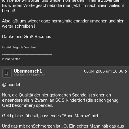
Ich denke wir sollten uns wieder normal dem Thema zuwenden.
Es wurden Worte geschriebndie man jetzt im nachhinein vieleicht
bereut!
Also laßt uns wieder ganz normalmiteienander umgehen und hier
weiter schreiben !
Danke und Gruß Bacchus
im Wein liegt die Wahrheit
_____________________________
in vino veritas
Übermensch1
06.04.2006 um 16:36
ehemaliges Mitglied
@ buddel
Nun, die Qualität der hier geforderten Spende ist sicherlich
eineandere als n' Zwanni an SOS Kinderdorf (die schon genug
Geld bekommen) spenden.
Geld gibt es überall, passendes "Bone Marrow" nicht.
Und das mit denSchmerzen ist i.O. EIn echter Mann hält das aus