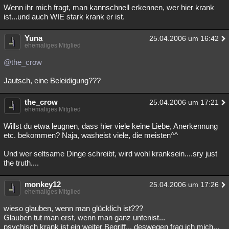
Wenn ihr mich fragt, man kannschnell erkennen, wer hier krank
ist...und auch WIE stark krank er ist.
Yuna
25.04.2006 um 16:42
ehemaliges Mitglied
@the_crow
Jautsch, eine Beleidigung???
the_crow
25.04.2006 um 17:21
ehemaliges Mitglied
Willst du etwa leugnen, dass hier viele keine Liebe, Anerkennung
etc. bekommen? Naja, washeist viele, die meisten^^
Und wer seltsame Dinge schreibt, wird wohl kranksein....sry just
the truth....
monkey12
25.04.2006 um 17:26
ehemaliges Mitglied
wieso glauben, wenn man glücklich ist???
Glauben tut man erst, wenn man ganz untenist...
psychisch krank ist ein weiter Begriff... deswegen frag ich mich...