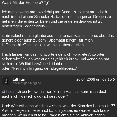
Was? Mit der Erdbeere? *g*
Ich meine wenn man so richtig am Boden ist, sucht man doch
nach irgend einem Sinnoder Halt..die einen fangen an Drogen zu
nehmen, die einten zu beten und die anderen daswas ist zu
hinterfragen.. oder exidus -.-
ichbinsdochnur ich glaube auch nur andas was ich sehe, aber das
gehört leider auch zu dem "Übernatürlichem" für mich
istTelepathie/Telekinetik usw.. nicht übernatürlich.
Hach lassen wir das.. ichwollte eigentlich konkrete Antworten
sehen wie: "Ja ich war auch psychisch krank und vonda an hat
sich mein Weltbild verändert..blabla"
oder: "Nein, ich bin ganz der altegeblieben..."
Lithium
26.04.2006 um 07:15
ehemaliges Mitglied
@laola
: Ich denke, wenn man keinen Halt hat, kann man doch
auch nicht wirklich glücklichsein, oder?
Und: Wer will denn wirklich wissen, was der Sinn des Lebens ist??
Also ich eigentlich eher nicht... Ich glaube, es würde mich krank
machen, wenn ich aufeine Frage niemals eine Antwort finden