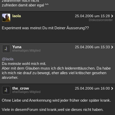
zwarimmer noch nicht
zufrieden damit aber egal ^^
Besucht
Teilgenommen
Alle
Neue
Geschlossen
Lesenswert
laola
Schlüsselwörter
25.04.2006 um 15:28
Diskussionsleiter
Experiment was meinst Du mit Deiner Äusserung??
Yuna
25.04.2006 um 15:33
ehemaliges Mitglied
@laola
Da meinste wohl mich mit.
Aber mit dem Glauben muss ich dich leiderenttäuschen. Da habe
ich mich nie drauf zu bewegt, eher alles viel kritischer gesehen
alsvorher.
the_crow
25.04.2006 um 16:00
ehemaliges Mitglied
Ohne Liebe und Anerkennung wird jeder früher oder später krank.
Viele in diesemForum sind krank,weil sie dieses nicht haben.