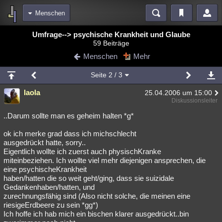
Menschen
Bereiche
Umfrage--> psychische Krankheit und Glaube
59 Beiträge
Echtzeit
Diskussionen
Blogs
Videos
Statistiken
Menschen
Mehr
Chat
Wiki
Neuigkeiten
Seite
2
/ 3
meine Rubriken
laola
25.04.2006 um 15:00
Menschen
Wissenschaft
Politik
Mystery
Kriminalfälle
Diskussionsleiter
Spiritualität
Verschwörungen
Technologie
Ufologie
..Darum sollte man es geheim halten *g*
ok ich merke grad dass ich michschlecht
Natur
Umfragen
Unterhaltung
ausgedrückt hatte, sorry..
weitere Rubriken
Eigentlich wollte ich zuerst auch physischKranke
miteinbeziehen. Ich wollte viel mehr diejenigen ansprechen, die
Philosophie
Träume
Orte
Esoterik
Literatur
eine psychischeKrankheit
haben/hatten die so weit geht/ging, dass sie suizidale
Astronomie
Helpdesk
Gruppen
Gaming
Filme
Gedankenhaben/hatten, und
zurechnungsfähig sind (Also nicht solche, die meinen eine
Musik
Clash
Verbesserungen
Allmystery
English
riesigeErdbeere zu sein *gg*)
Ich hoffe ich hab mich ein bischen klarer ausgedrückt..bin
Übersichten