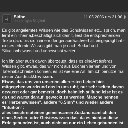
Sidhe
11.05.2006 um 21:06
ehemaliges Mitglied
Es gibt angelerntes Wissen wie das Schulwissen etc., sprich, man
lernt ein Thema,beschäftigt sich damit, liest die entsprechenden
Texte dazu bis sich einem der genaueSachverhalt eingeprägt hat -
dieses erlernte Wissen gibt man je nach Bedarf und
Situationbewusst und unbewusst weiter.
Ich bin aber auch davon überzeugt, dass es eineArt
tieferes
Wissen gibt, etwas, das wir nicht aus Büchern lernen und von
Tafelnabschreiben können, es ist wie eine Art, hm ich benutze mal
diesen Ausdruck
Urwissen.
Etwas, das uns von unserem allerersten Leben hier
mitgegeben wurdeund das in uns ruht, nur sehr selten davon
gewusst oder gar bemerkt, doch heimlich stillund leise ist es
da und wartet darauf, geweckt zu werden. Manche nennen
es"Herzenswissen", andere "6.Sinn" und wieder andere
"Intuition";
alles beschreibteinen gemeinsamen Zustand nämlich den
eines Seelen- oder Geisteswissen das, da es nichtan diese
Erde gebunden ist, auch nicht an nur ein Leben gebunden ist.