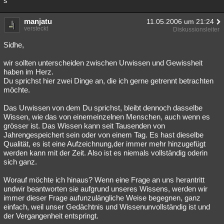
s
manjatu
11.05.2006 um 21:24
versteckt
Diskussionsleiter
Sidhe,
wir sollten unterscheiden zwischen Urwissen und Gewissheit
haben im Herz.
Du sprichst hier zwei Dinge an, die ich gerne getrennt betrachten
möchte.
Das Urwissen von dem Du sprichst, bleibt dennoch dasselbe
Wissen, wie das von einemeinzelnen Menschen, auch wenn es
grösser ist. Das Wissen kann seit Tausenden von
Jahrengespeichert sein oder von einem Tag. Es hast dieselbe
Qualität, es ist eine Aufzeichnung,der immer mehr hinzugefügt
werden kann mit der Zeit. Also ist es niemals vollständig oderin
sich ganz.
Worauf möchte ich hinaus? Wenn eine Frage an uns herantritt
undwir beantworten sie aufgrund unseres Wissens, werden wir
immer dieser Frage aufunzulängliche Weise begegnen, ganz
einfach, weil unser Gedächtnis und Wissenunvollständig ist und
der Vergangenheit entspringt.