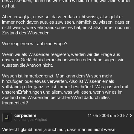
desWissenden, denn das weiss ich wirklich nicht, wie viele Körner
es hat.
Besucht
Teilgenommen
Alle
Neue
Geschlossen
Aber: ersagt ja, er wisse, dass er das nicht weiss, also geht er
Lesenswert
Schlüsselwörter
immer noch davon aus, es zuwissen, nämlich zu wissen, dass er
nicht weiss, wie viele Sandkörner es hat, er ist alsoimmer noch im
Zustand des Wissenden.
Wie reagieren wir auf eine Frage?
Wenn wir als Wissender reagieren, werden wir die Frage aus
unserem Gedächtnis herausbeantworten oder dann sagen, wir
wüssten die Antwort nicht.
Wissen ist immerbegrenzt. Man kann dem Wissen mehr
hinzufügen oder etwas verwerfen. Also ist Wissenniemals
vollständig oder ganz, es ist immer beschränkt. Was passiert mit
unserenErfahrungen und allem, was wir lesen, wenn wir es im
Zustand des Wissenden betrachten?Wird dadurch alles
fragmentiert?
carpediem
11.05.2006 um 20:57
ehemaliges Mitglied
Vielleicht glaubt man ja auch nur, dass man es nicht weiss.