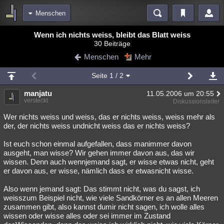
Menschen
Bereiche
Wenn ich nichts weiss, bleibt das Blatt weiss
30 Beiträge
Echtzeit
Diskussionen
Blogs
Videos
Statistiken
Menschen
Mehr
Chat
Wiki
Neuigkeiten
2
Seite
1
/ 2
meine Rubriken
manjatu
11.05.2006 um 20:55
Menschen
Wissenschaft
Politik
Mystery
Kriminalfälle
versteckt
Diskussionsleiter
Spiritualität
Verschwörungen
Technologie
Ufologie
Wer nichts weiss und weiss, das er nichts weiss, weiss mehr als
der, der nichts weiss undnicht weiss das er nichts weiss?
Natur
Umfragen
Unterhaltung
Ist euch schon einmal aufgefallen, dass manimmer davon
weitere Rubriken
ausgeht, man wisse? Wir gehen immer davon aus, das wir
wissen. Denn auch wennjemand sagt, er wisse etwas nicht, geht
Philosophie
Träume
Orte
Esoterik
Literatur
er davon aus, er wisse, nämlich dass er etwasnicht wisse.
Astronomie
Helpdesk
Gruppen
Gaming
Filme
Also wenn jemand sagt: Das stimmt nicht, was du sagst, ich
weisszum Beispiel nicht, wie viele Sandkörner es an allen Meeren
Musik
Clash
Verbesserungen
Allmystery
English
zusammen gibt, also kannst dumir nicht sagen, ich wolle alles
wissen oder wisse alles oder sei immer im Zustand
Übersichten