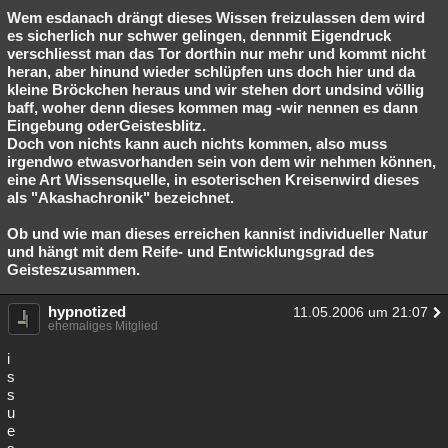
Wem esdanach drängt dieses Wissen freizulassen dem wird
es sicherlich nur schwer gelingen, dennmit Eigendruck
verschliesst man das Tor dorthin nur mehr und kommt nicht
heran, aber hinund wieder schlüpfen uns doch hier und da
kleine Bröckchen heraus und wir stehen dort undsind völlig
baff, woher denn dieses kommen mag -wir nennen es dann
Eingebung oderGeistesblitz.
Doch von nichts kann auch nichts kommen, also muss
irgendwo etwasvorhanden sein von dem wir nehmen können,
eine Art Wissensquelle, in esoterischen Kreisenwird dieses
als "Akashachronik" bezeichnet.
Ob und wie man dieses erreichen kannist individueller Natur
und hängt mit dem Reife- und Entwicklungsgrad des
Geisteszusammen.
hypnotized
11.05.2006 um 21:07
ehemaliges Mitglied
i
s
s
u
e