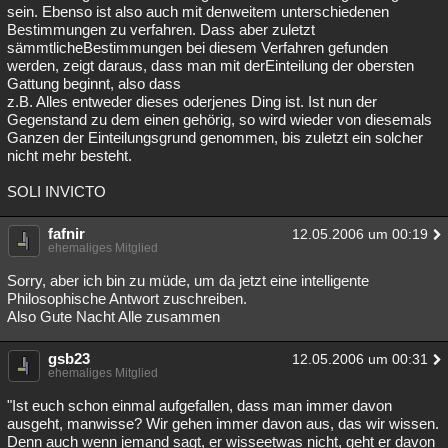
sein. Ebenso ist also auch mit denweitem unterschiedenen
Bestimmungen zu verfahren. Dass aber zuletzt
sämmtlicheBestimmungen bei diesem Verfahren gefunden
werden, zeigt daraus, dass man mit derEinteilung der obersten
Gattung beginnt, also dass
z.B. Alles entweder dieses oderjenes Ding ist. Ist nun der
Gegenstand zu dem einen gehörig, so wird wieder von diesemals
Ganzen der Einteilungsgrund genommen, bis zuletzt ein solcher
nicht mehr besteht.
SOLI INVICTO
fafnir
12.05.2006 um 00:19
ehemaliges Mitglied
Sorry, aber ich bin zu müde, um da jetzt eine intelligente
Philosophische Antwort zuschreiben.
Also Gute Nacht Alle zusammen
gsb23
12.05.2006 um 00:31
ehemaliges Mitglied
"Ist euch schon einmal aufgefallen, dass man immer davon
ausgeht, manwisse? Wir gehen immer davon aus, das wir wissen.
Denn auch wenn jemand sagt, er wisseetwas nicht, geht er davon