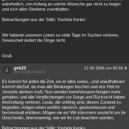
wärefreilich, von Anfang an solche Wünsche gar nicht zu hegen
und sich allen Strebens zuenthalten.
Betrachtungen aus der Stille: Yoshida Kenko
Wir habenin unserem Leben so viele Tage im Suchen verloren.
Gewissheit ändert die Dinge nicht.
Gruß
gsb23
12.05.2006 um 00:56
ehemaliges Mitglied
Es kommt für jeden die Zeit, wo er alles weiss...und unaufhaltsam
kommt dieZeit, da man alle Bindungen löschen und ans Heil im
Jenseits denken muß. Nun werden keineVersprechungen mehr
gehalten, und alle Verpflichtungen zur Sorge und Rücksicht haben
ihreGeltung verloren. Leute, die unfähig sind, diesen Zustand zu
begreifen, mögen einen wohlfür närrisch, geistverlassen und
herzenskalt erklären. Mögen sie es! Wir kümmern unsnicht um ihr
Geschwätz, ebensowenig, wie wir ihr Lob beachten würden.
Betrachtungen aus der Stille: Yoshida Kenko