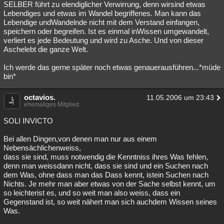
SELBER führt zu elendiglicher Verwirrung, denn wirsind etwas
Lebendiges und etwas im Wandel begriffenes. Man kann das
Lebendige undWandelnde nicht mit dem Verstand einfangen,
speichern oder begreifen. Ist es einmal inWissen umgewandelt,
verliert es jede Bedeutung und wird zu Asche. Und von dieser
Aschelebt die ganze Welt.
Ich werde das gerne später noch etwas genauerausführen...*müde
bin*
octavios.
11.05.2006 um 23:43
ehemaliges Mitglied
SOLI INVICTO
Bei allen Dingen,von denen man nur aus einem
Nebensächlichenweiss,
dass sie sind, muss notwendig die Kenntniss ihres Was fehlen,
denn man weissdann nicht, dass sie sind und ein Suchen nach
dem Was, ohne dass man das Dass kennt, istein Suchen nach
Nichts. Je mehr man aber etwas von der Sache selbst kennt, um
so leichterist es, und so weit man also weiss, dass ein
Gegenstand ist, so weit nähert man sich auchdem Wissen seines
Was.