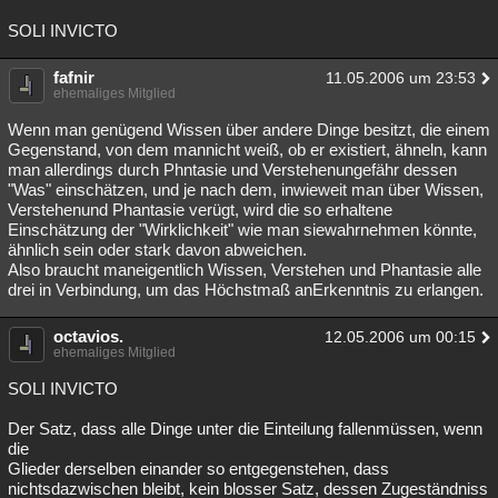
SOLI INVICTO
fafnir
11.05.2006 um 23:53
ehemaliges Mitglied
Wenn man genügend Wissen über andere Dinge besitzt, die einem
Gegenstand, von dem mannicht weiß, ob er existiert, ähneln, kann
man allerdings durch Phntasie und Verstehenungefähr dessen
"Was" einschätzen, und je nach dem, inwieweit man über Wissen,
Verstehenund Phantasie verügt, wird die so erhaltene
Einschätzung der "Wirklichkeit" wie man siewahrnehmen könnte,
ähnlich sein oder stark davon abweichen.
Also braucht maneigentlich Wissen, Verstehen und Phantasie alle
drei in Verbindung, um das Höchstmaß anErkenntnis zu erlangen.
octavios.
12.05.2006 um 00:15
ehemaliges Mitglied
SOLI INVICTO
Der Satz, dass alle Dinge unter die Einteilung fallenmüssen, wenn
die
Glieder derselben einander so entgegenstehen, dass
nichtsdazwischen bleibt, kein blosser Satz, dessen Zugeständniss