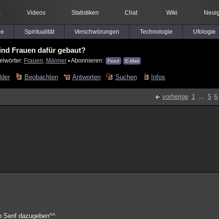
s
Videos
Statistiken
Chat
Wiki
Neuig
le
Spiritualität
Verschwörungen
Technologie
Ufologie
ind Frauen dafür gebaut?
elwörter:
Frauen
,
Männer
▪ Abonnieren:
Feed
E-Mail
lder
Beobachten
Antworten
Suchen
Infos
vorherige
1
...
5
6
en Senf dazugeben^^