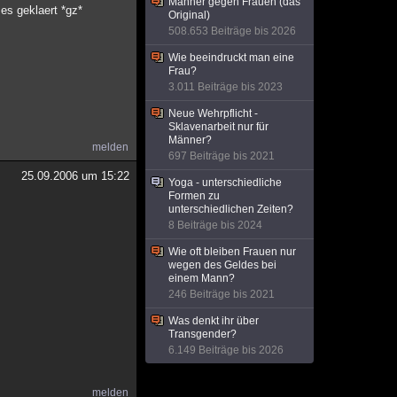
Männer gegen Frauen (das
es geklaert *gz*
Original)
508.653 Beiträge bis 2026
Wie beeindruckt man eine
Frau?
3.011 Beiträge bis 2023
Neue Wehrpflicht -
Sklavenarbeit nur für
Männer?
melden
697 Beiträge bis 2021
25.09.2006 um 15:22
Yoga - unterschiedliche
Formen zu
unterschiedlichen Zeiten?
8 Beiträge bis 2024
Wie oft bleiben Frauen nur
wegen des Geldes bei
einem Mann?
246 Beiträge bis 2021
Was denkt ihr über
Transgender?
6.149 Beiträge bis 2026
melden