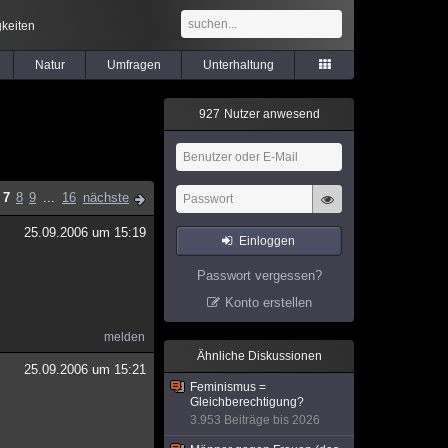
keiten
Natur
Umfragen
Unterhaltung
9
2
7
Nutzer anwesend
7
8
9
...
16
nächste
25.09.2006 um 15:19
Einloggen
Passwort vergessen?
Konto erstellen
melden
Ähnliche Diskussionen
25.09.2006 um 15:21
Feminismus =
Gleichberechtigung?
3.953 Beiträge bis 2026