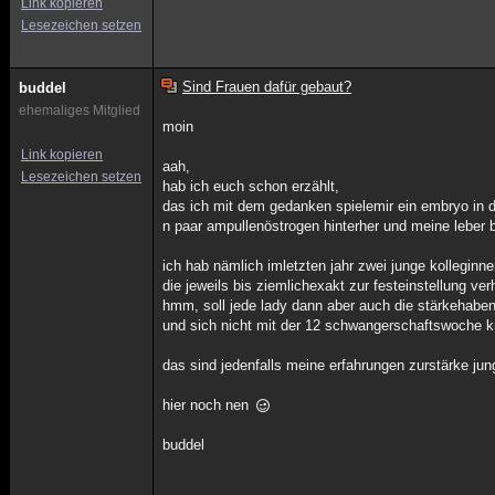
Link kopieren
Lesezeichen setzen
Sind Frauen dafür gebaut?
buddel
ehemaliges Mitglied
moin
Link kopieren
aah,
Lesezeichen setzen
hab ich euch schon erzählt,
das ich mit dem gedanken spielemir ein embryo in d
n paar ampullenöstrogen hinterher und meine leber b
ich hab nämlich imletzten jahr zwei junge kolleginn
die jeweils bis ziemlichexakt zur festeinstellung ver
hmm, soll jede lady dann aber auch die stärkehaben
und sich nicht mit der 12 schwangerschaftswoche k
das sind jedenfalls meine erfahrungen zurstärke jun
hier noch nen
buddel