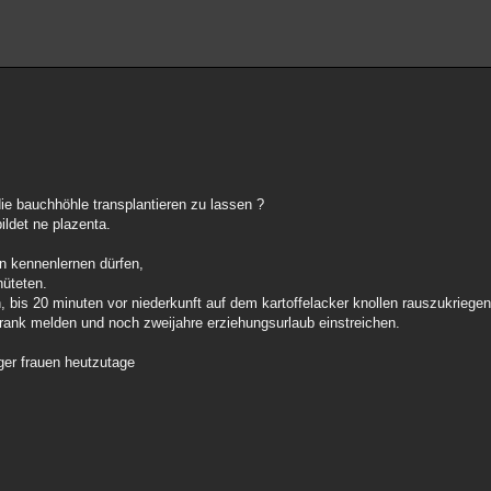
ie bauchhöhle transplantieren zu lassen ?
ildet ne plazenta.
en kennenlernen dürfen,
hüteten.
, bis 20 minuten vor niederkunft auf dem kartoffelacker knollen rauszukrieg
rank melden und noch zweijahre erziehungsurlaub einstreichen.
ger frauen heutzutage