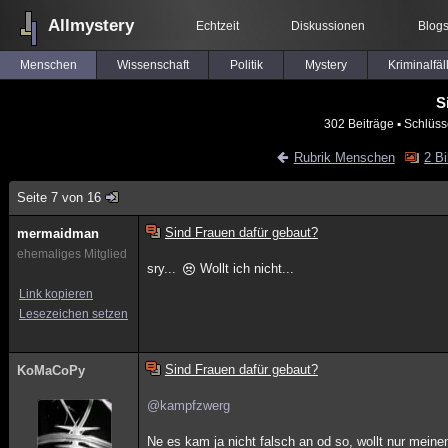
Allmystery
Echtzeit
Diskussionen
Blog
Menschen
Wissenschaft
Politik
Mystery
Kriminalfäl
S
302 Beiträge
▪ Schlüss
Rubrik Menschen
2 Bi
Seite 7 von 16
Sind Frauen dafür gebaut?
mermaidman
ehemaliges Mitglied
sry...
Wollt ich nicht...
Link kopieren
Lesezeichen setzen
Sind Frauen dafür gebaut?
KoMaCoPy
@kampfzwerg
Ne es kam ja nicht falsch an od so, wollt nur mein