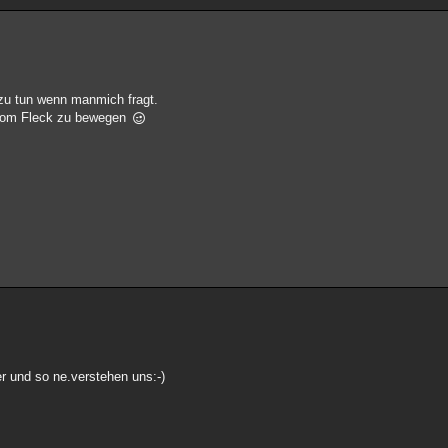
 zu tun wenn manmich fragt.
e vom Fleck zu bewegen
der und so ne.verstehen uns:-)