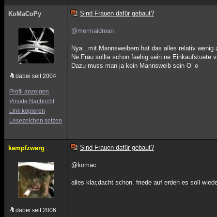
Sind Frauen dafür gebaut?
KoMaCoPy
@mermaidman
Nya...mit Mannsweibern hat das alles relativ wenig
Ne Frau sollte schon faehig sein ne Einkaufstuet
Dazu muss man ja kein Mannsweib sein O_o
dabei seit 2004
Profil anzeigen
Private Nachricht
Link kopieren
Lesezeichen setzen
Sind Frauen dafür gebaut?
kampfzwerg
@komac
alles klar,dacht schon. friede auf erden es soll wie
dabei seit 2006