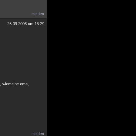
melden
25.09.2006 um 15:29
en, wiemeine oma,
melden