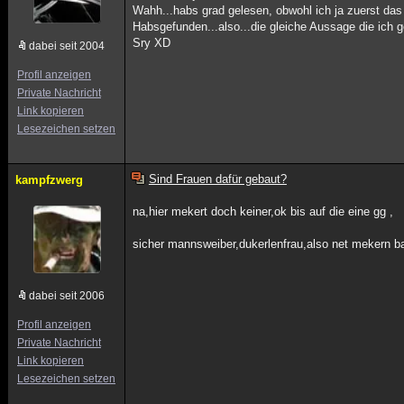
Wahh...habs grad gelesen, obwohl ich ja zuerst das
Habsgefunden...also...die gleiche Aussage die ich 
Sry XD
dabei seit 2004
Profil anzeigen
Private Nachricht
Link kopieren
Lesezeichen setzen
Sind Frauen dafür gebaut?
kampfzwerg
na,hier mekert doch keiner,ok bis auf die eine gg ,
sicher mannsweiber,dukerlenfrau,also net mekern b
dabei seit 2006
Profil anzeigen
Private Nachricht
Link kopieren
Lesezeichen setzen