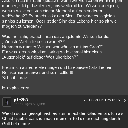
Also ich hab mir dann gedacht, wenn wir Menschen Erfahrungen
machen, stetig dazulernen, uns weiterbilden, Wissen aneignen,
Besucht
Teilgenommen
Alle
Neue
Geschlossen
warum sollte das von einem Moment auf den anderen
verlöschen?? Es macht ja keinen Sinn!! Da wäre es ja gleich
Lesenswert
Schlüsselwörter
sinnlos zu lernen. Oder ist der Sinn des Lebens hier so alt wie
möglich zu werden??
Was meint ihr, braucht man das angelernte Wissen für die
„nächste Welt“ die uns erwartet??
Nehmen wir unser Wissen wortwörtlich mit ins Grab??
Für was lernen wir, damit wir gerade einmal hier einen
„Augenblick“ auf dieser Welt überleben??
Freu mich auf eure Meinungen und Erlebnisse (falls hier ein
Reinkarnierter anwesend sein sollte)!!!
Schreibt brav,
lg inspira_crea
p1c2b3
27.06.2004 um 09:51
ehemaliges Mitglied
Wie du schon gesagt hast, es kommt auf den Glauben an. Ich als
Christ glaube, dass ich nach meinem Tod die erleuchtung durch
Gott bekomme.