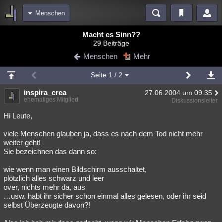
Menschen
Bereiche
Macht es Sinn??
29 Beiträge
Echtzeit
Diskussionen
Blogs
Videos
Statistiken
Menschen
Mehr
Chat
Wiki
Neuigkeiten
2
Seite
1
/ 2
meine Rubriken
inspira_crea
27.06.2004 um 09:35
Menschen
Wissenschaft
Politik
Mystery
Kriminalfälle
ehemaliges Mitglied
Diskussionsleiter
Spiritualität
Verschwörungen
Technologie
Ufologie
Hi Leute,
viele Menschen glauben ja, dass es nach dem Tod nicht mehr
Natur
Umfragen
Unterhaltung
weiter geht!
weitere Rubriken
Sie bezeichnen das dann so:
Philosophie
Träume
Orte
Esoterik
Literatur
wie wenn man einen Bildschirm ausschaltet,
plötzlich alles schwarz und leer
Astronomie
Helpdesk
Gruppen
Gaming
Filme
over, nichts mehr da, aus
…usw. habt ihr sicher schon einmal alles gelesen, oder ihr seid
Musik
Clash
Verbesserungen
Allmystery
English
selbst Überzeugte davon?!
Übersichten