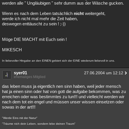
werden alle " Ungläubigen " sehr dumm aus der Wäsche gucken.
Wenn es nach dem Leben tatsächlich
nicht
weitergeht,
werde ich nicht mal mehr die Zeit haben,
deswegen enttäuscht zu sein ! ;-))
Möge DIE MACHT mit Euch sein !
MIKESCH
In liebevoller Hingabe an den EINEN gebiert sich der EINE wiederum liebevoll in uns.
syer01
27.06.2004 um 12:12
ehemaliges Mitglied
das leben muss ja eigentlich nen sinn haben, weil jeder mensch
hat ja einen sinn oder hat von gott die aufgabe bekommen, was zu
erreichen oder was bestimmtes zu tun!!! und vielleicht werden wir
nach dem tot ein engel und müssen unser wissen einsetzen oder
sowas in der art!!!
"Werde Eins mit der Natur"
"Träume nich dein Leben, sondern lebe deinen Traum"