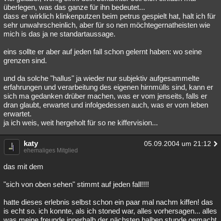
überlegen, was das ganze für ihn bedeutet...
dass er wirklich klinkenputzen beim petrus gespielt hat, halt ich für
sehr unwahrscheinlich, aber für so nen möchtegernatheisten wie
mich is das ja ne standartaussage.
eins sollte er aber auf jeden fall schon gelernt haben: wo seine
grenzen sind.
und da solche "hallus" ja wieder nur subjektiv aufgesammelte
erfahrungen und verarbeitung des eigenen hirnmülls sind, kann er
sich ma gedanken drüber machen, was er vom jenseits, falls er
dran glaubt, erwartet und infolgedessen auch, was er vom leben
erwartet.
ja ich weis, weit hergeholt für so ne kiffervision...
katy
05.09.2004 um 21:12
ehemaliges Mitglied
das mit dem
"sich von oben sehen" stimmt auf jeden fall!!!!
hatte dieses erlebnis selbst schon ein paar mal nachm kiffen! das
is echt so. ich konnte, als ich stoned war, alles vorhersagen... alles
was meine freunde innerhalb der nächsten halben stunde gemacht