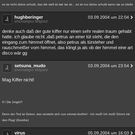
es ist nicht deine schuld, das die welt ist wie sie ist... es ist nur deine schuld wenn sie so bleibt
hughberinger
03.09.2004 um 22:04
ehemaliges Mitglied
denke auch daß der gute kiffer nur einen sehr realen traum gehabt
hatte. ich glaube nicht ,daß petrus an einer tüt steht, die den
eingang zum himmel öffnet, also petrus als türsteher und
rauschmeißer vom himmel, das klingt ja als ob der himmel eine art
disco wär gg
setsuna_mudo
03.09.2004 um 23:54
ehemaliges Mitglied
Mag Kiffer nicht!
If I Die 2night?
Denn der Tod ist Gebot, das versteht sich nun einmal dorthin! - Ich muß! Ich muß! Gönnt mir
den Flug! (Goethe)
virus
05.09.2004 um 16:03