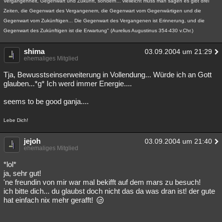
Vergangenheit, Gegenwart und Zukunft, sondern... vielleicht muss man sagen es gibt drei
Zeiten, die Gegenwart des Vergangenem, die Gegenwart vom Gegenwärtigen und die
Gegenwart vom Zukünftigen... Die Gegenwart des Vergangenen ist Erinnerung, und die
Gegenwart des Zukünftigen ist die Erwartung" (Aurelius Augustinus 354-430 v.Chr.)
shima
03.09.2004 um 21:29
ehemaliges Mitglied
Tja, Bewusstseinserweiterung in Vollendung... Würde ich an Gott
glauben...*g* Ich werd immer Energie....
seems to be good ganja....
Lebe Dich!
jejoh
03.09.2004 um 21:40
ehemaliges Mitglied
*lol*
ja, sehr gut!
'ne freundin von mir war mal bekifft auf dem mars zu besuch!
ich bitte dich... du glaubst doch nicht das da was dran ist! der gute
hat einfach nix mehr gerafft!