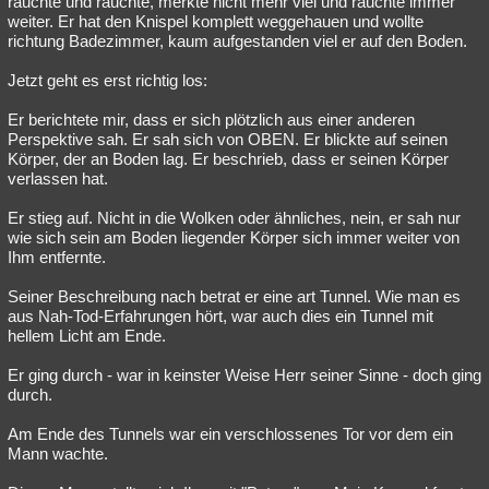
rauchte und rauchte, merkte nicht mehr viel und rauchte immer
weiter. Er hat den Knispel komplett weggehauen und wollte
Besucht
Teilgenommen
Alle
Neue
Geschlossen
richtung Badezimmer, kaum aufgestanden viel er auf den Boden.
Lesenswert
Schlüsselwörter
Jetzt geht es erst richtig los:
Er berichtete mir, dass er sich plötzlich aus einer anderen
Perspektive sah. Er sah sich von OBEN. Er blickte auf seinen
Körper, der an Boden lag. Er beschrieb, dass er seinen Körper
verlassen hat.
Er stieg auf. Nicht in die Wolken oder ähnliches, nein, er sah nur
wie sich sein am Boden liegender Körper sich immer weiter von
Ihm entfernte.
Seiner Beschreibung nach betrat er eine art Tunnel. Wie man es
aus Nah-Tod-Erfahrungen hört, war auch dies ein Tunnel mit
hellem Licht am Ende.
Er ging durch - war in keinster Weise Herr seiner Sinne - doch ging
durch.
Am Ende des Tunnels war ein verschlossenes Tor vor dem ein
Mann wachte.