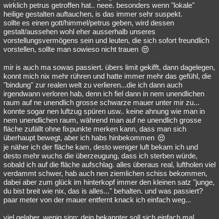
wirklich petrus getroffen hat.. neee. besonders wenn "lokale"
heilige gestalten auftauchen, is das immer sehr suspekt.
sollte es einen gott/himmel/petrus geben, wird dessen
gestalt/aussehen wohl eher ausserhalb unseres
vorstellungsvermögens sein und leuten, die sich sofort freundlich
vorstellen, sollte man sowieso nicht trauen
mir is auch ma sowas passiert. übers limit gekifft, dann dagelegen,
konnt mich nix mehr rühren und hatte immer mehr das gefühl, die
"bindung" zur realen welt zu verlieren...die ich dann auch
irgendwann verloren hab, denn ich fiel dann in nem unendlichen
raum auf ne unendlich grosse schwarze mauer unter mir zu...
konnte sogar nen luftzug spüren usw.. keine ahnung wie man in
nem unendlichen raum, während man auf ne unendlich grosse
fläche zufällt ohne fixpunkte merken kann, dass man sich
überhaupt bewegt, aber ich habs hinbekommen
je näher ich der fläche kam, desto weniger luft bekam ich und
desto mehr wuchs die überzeugung, dass ich sterben würde,
sobald ich auf die fläche aufschlag. alles überaus real, luftholen viel
verdammt schwer, hab auch nen ziemlichen schiss bekommen,
dabei aber zum glück im hinterkopf immer den kleinen satz "junge,
du bist breit wie nix, das is alles..." behalten. und was passiert?
paar meter von der mauer entfernt knack ich einfach weg...
viel gelaber, wenig sinn: dein bekannter soll sich einfach mal