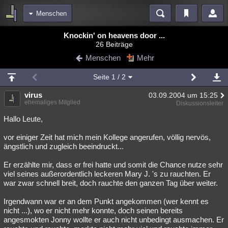
Menschen
Bereiche
Knockin' on heavens door ...
26 Beiträge
Echtzeit
Diskussionen
Blogs
Videos
Statistiken
Menschen
Mehr
Chat
Wiki
Neuigkeiten
Seite
1
/ 2
meine Rubriken
virus
03.09.2004 um 15:25
Menschen
Wissenschaft
Politik
Mystery
Kriminalfälle
ehemaliges Mitglied
Diskussionsleiter
Spiritualität
Verschwörungen
Technologie
Ufologie
Hallo Leute,
vor einiger Zeit hat mich mein Kollege angerufen, völlig nervös,
Natur
Umfragen
Unterhaltung
ängstlich und zugleich beeindruckt...
weitere Rubriken
Er erzählte mir, dass er frei hatte und somit die Chance nutze sehr
Philosophie
Träume
Orte
Esoterik
Literatur
viel seines außerordentlich leckeren Mary J. 's zu rauchten. Er
war zwar schnell breit, doch rauchte den ganzen Tag über weiter.
Astronomie
Helpdesk
Gruppen
Gaming
Filme
Irgendwann war er an dem Punkt angekommen (wer kennt es
Musik
Clash
Verbesserungen
Allmystery
English
nicht ...), wo er nicht mehr konnte, doch seinen bereits
angesmokten Jonny wollte er auch nicht unbedingt ausmachen. Er
Übersichten