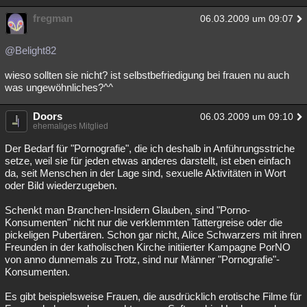
fregman
06.03.2009 um 09:07
@Belight82
wieso sollten sie nicht? ist selbstbefriedigung bei frauen nu auch
was ungewöhnliches?^^
Doors
06.03.2009 um 09:10
ehemaliges Mitglied
Der Bedarf für "Pornografie", die ich deshalb in Anführungsstriche
setze, weil sie für jeden etwas anderes darstellt, ist eben einfach
da, seit Menschen in der Lage sind, sexuelle Aktivitäten in Wort
oder Bild wiederzugeben.
Schenkt man Branchen-Insidern Glauben, sind "Porno-
Konsumenten" nicht nur die verklemmten Tattergreise oder die
pickeligen Pubertären. Schon gar nicht, Alice Schwarzers mit ihren
Freunden in der katholischen Kirche initiierter Kampagne PorNO
von anno dunnemals zu Trotz, sind nur Männer "Pornografie"-
Konsumenten.
Es gibt beispielsweise Frauen, die ausdrücklich erotische Filme für