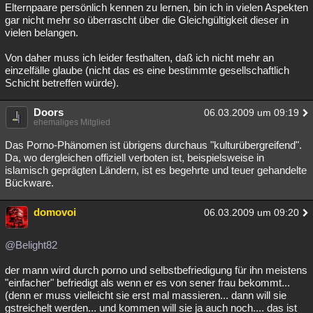
Elternpaare persönlich kennen zu lernen, bin ich in vielen Aspekten
gar nicht mehr so überrascht über die Gleichgültigkeit dieser in
vielen belangen.
Von daher muss ich leider festhalten, daß ich nicht mehr an
einzelfälle glaube (nicht das es eine bestimmte gesellschaftlich
Schicht betreffen würde).
Doors
06.03.2009 um 09:19
ehemaliges Mitglied
Das Porno-Phänomen ist übrigens durchaus "kulturübergreifend".
Da, wo dergleichen offiziell verboten ist, beispielsweise in
islamisch geprägten Ländern, ist es begehrte und teuer gehandelte
Bückware.
domovoi
06.03.2009 um 09:20
@Belight82
der mann wird durch porno und selbstbefriedigung für ihn meistens
"einfacher" befriedigt als wenn er es von sener frau bekommt...
(denn er muss vielleicht sie erst mal massieren... dann will sie
gstreichelt werden... und kommen will sie ja auch noch.... das ist