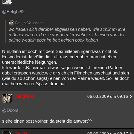
@Belight82
Belight82 schrieb:
wo frauen sich darüber abgelassen haben, wie schlimm ihre
männer wären, da sie vor dem fernseher sich einen von der
palme wedeln aber im bett keinen bock haben
Nun,dann ist doch mit dem Sexualleben irgendwas nicht ok.
Entweder ist da völlig die Luft raus oder aber man hat eben
unterschiedliche Neigungen.
Ich würde z.B. niemals etwas sagen wenn ich meinen Partner
dabei ertappen würde,wie er sich ein Filmchen anschaut und sich
(wie du so schön sagst) einen von der Palme wedelt. Soll er doch
machen wenn er Spass dran hat.
Belight82
06.03.2009 um 09:16
@Doors
siehe einen post vorher. da steht die antwort^^
Dini77
06.03.2009 um 09:17