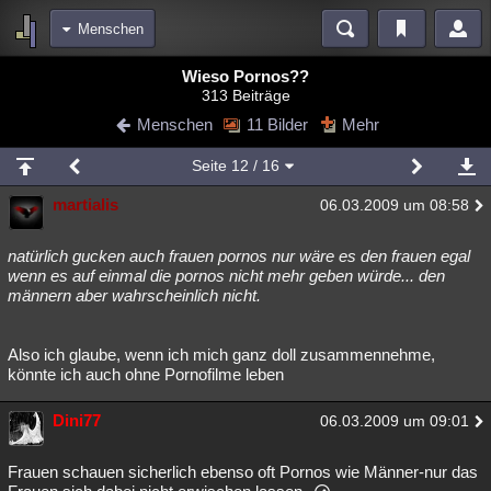
Menschen
Bereiche
Wieso Pornos??
313 Beiträge
Echtzeit
Diskussionen
Blogs
Videos
Statistiken
Menschen
11 Bilder
Mehr
Chat
Wiki
Neuigkeiten
Seite
12
/ 16
meine Rubriken
martialis
06.03.2009 um 08:58
Menschen
Wissenschaft
Politik
Mystery
Kriminalfälle
Spiritualität
Verschwörungen
Technologie
Ufologie
natürlich gucken auch frauen pornos nur wäre es den frauen egal
wenn es auf einmal die pornos nicht mehr geben würde... den
männern aber wahrscheinlich nicht.
Natur
Umfragen
Unterhaltung
weitere Rubriken
Also ich glaube, wenn ich mich ganz doll zusammennehme,
Philosophie
Träume
Orte
Esoterik
Literatur
könnte ich auch ohne Pornofilme leben
Astronomie
Helpdesk
Gruppen
Gaming
Filme
Dini77
06.03.2009 um 09:01
Musik
Clash
Verbesserungen
Allmystery
English
Frauen schauen sicherlich ebenso oft Pornos wie Männer-nur das
Übersichten