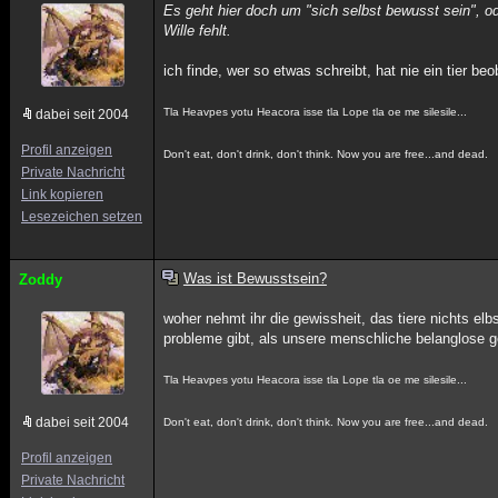
Es geht hier doch um "sich selbst bewusst sein", od
Wille fehlt.
ich finde, wer so etwas schreibt, hat nie ein tier be
Tla Heavpes yotu Heacora isse tla Lope tla oe me silesile...
dabei seit 2004
Profil anzeigen
Don't eat, don't drink, don't think. Now you are free...and dead.
Private Nachricht
Link kopieren
Lesezeichen setzen
Was ist Bewusstsein?
Zoddy
woher nehmt ihr die gewissheit, das tiere nichts elb
probleme gibt, als unsere menschliche belanglose 
Tla Heavpes yotu Heacora isse tla Lope tla oe me silesile...
dabei seit 2004
Don't eat, don't drink, don't think. Now you are free...and dead.
Profil anzeigen
Private Nachricht