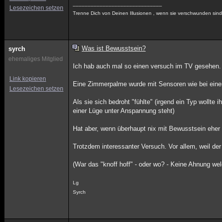
______________________________
Lesezeichen setzen
Trenne Dich von Deinen Illusionen , wenn sie verschwunden sind ,
Was ist Bewusstsein?
syrch
ehemaliges Mitglied
Ich hab auch mal so einen versuch im TV gesehen.
Link kopieren
Eine Zimmerpalme wurde mit Sensoren wie bei einem
Lesezeichen setzen
Als sie sich bedroht "fühlte" (irgend ein Typ wollte
einer Lüge unter Anspannung steht)
Hat aber, wenn überhaupt nix mit Bewusstsein eher m
Trotzdem interessanter Versuch. Vor allem, weil der
(War das "knoff hoff" - oder wo? - Keine Ahnung wel
Lg
Syrch