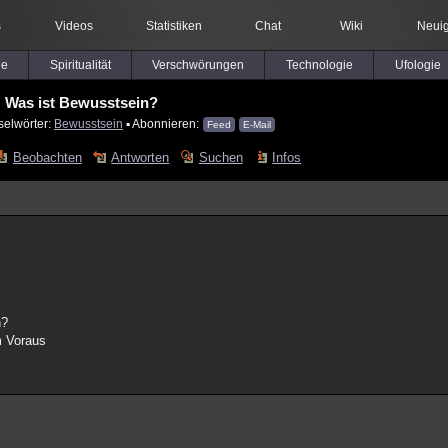
s
Videos
Statistiken
Chat
Wiki
Neuig
le
Spiritualität
Verschwörungen
Technologie
Ufologie
Was ist Bewusstsein?
selwörter:
Bewusstsein
▪ Abonnieren:
Feed
E-Mail
Beobachten
Antworten
Suchen
Infos
n?
m Voraus