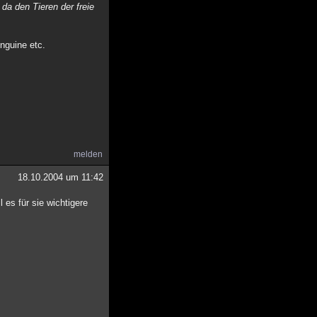
da den Tieren der freie
inguine etc.
melden
18.10.2004 um 11:42
 es für sie wichtigere