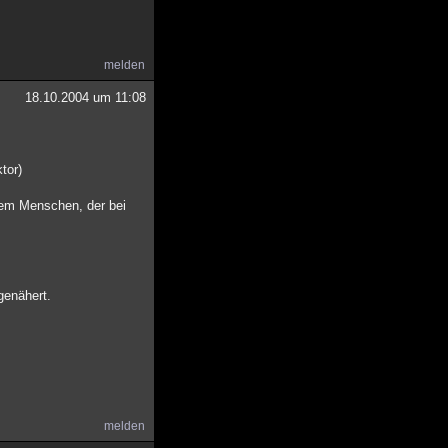
melden
18.10.2004 um 11:08
tor)
einem Menschen, der bei
genähert.
melden