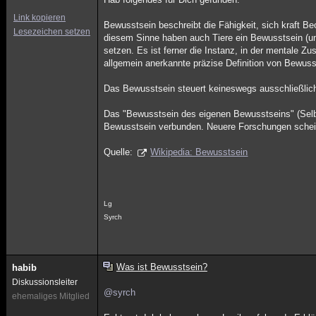
Link kopieren
Bewusstsein beschreibt die Fähigkeit, sich kraft Be
Lesezeichen setzen
diesem Sinne haben auch Tiere ein Bewusstsein (ums
setzen. Es ist ferner die Instanz, in der mentale 
allgemein anerkannte präzise Definition von Bewussts
Das Bewusstsein steuert keineswegs ausschließlic
Das "Bewusstsein des eigenen Bewusstseins" (Selbst
Bewusstsein verbunden. Neuere Forschungen schein
Quelle:
Wikipedia: Bewusstsein
Lg
Syrch
Was ist Bewusstsein?
habib
Diskussionsleiter
@syrch
ehemaliges Mitglied