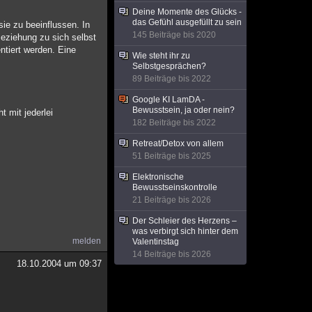
Deine Momente des Glücks -
das Gefühl ausgefüllt zu sein
sie zu beeinflussen. In
145 Beiträge bis 2020
Beziehung zu sich selbst
ntiert werden. Eine
Wie steht ihr zu
Selbstgesprächen?
89 Beiträge bis 2022
Google KI LamDA -
Bewusstsein, ja oder nein?
 mit jederlei
182 Beiträge bis 2022
Retreat/Detox von allem
51 Beiträge bis 2025
Elektronische
Bewusstseinskontrolle
21 Beiträge bis 2026
Der Schleier des Herzens –
was verbirgt sich hinter dem
melden
Valentinstag
14 Beiträge bis 2026
18.10.2004 um 09:37