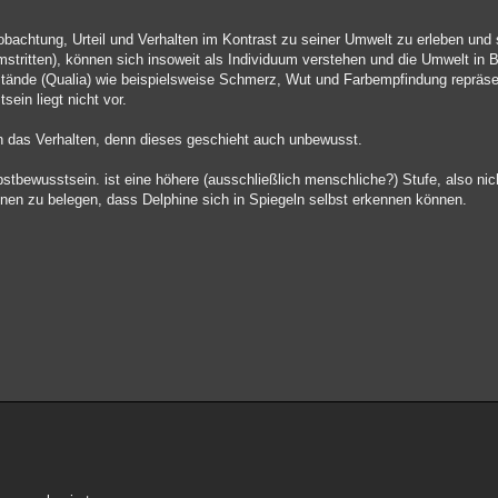
obachtung, Urteil und Verhalten im Kontrast zu seiner Umwelt zu erleben und 
tritten), können sich insoweit als Individuum verstehen und die Umwelt in 
Zustände (Qualia) wie beispielsweise Schmerz, Wut und Farbempfindung repräse
ein liegt nicht vor.
h das Verhalten, denn dieses geschieht auch unbewusst.
bewusstsein. ist eine höhere (ausschließlich menschliche?) Stufe, also nicht
en zu belegen, dass Delphine sich in Spiegeln selbst erkennen können.