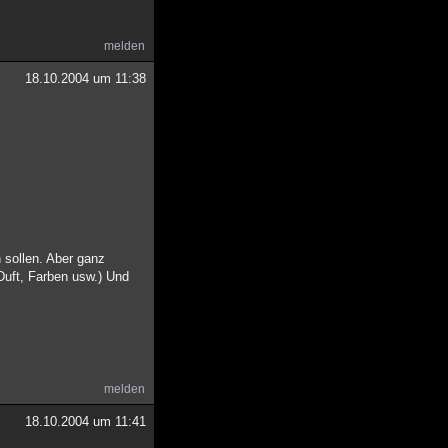
melden
18.10.2004 um 11:38
n sollen. Aber ganz
Duft, Farben usw.) Und
melden
18.10.2004 um 11:41