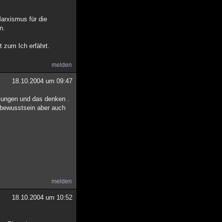
arxismus für die
n.
t zum Ich erfährt.
melden
18.10.2004 um 09:47
mmungen und das denken .
 bewusstsein aber auch
melden
18.10.2004 um 10:52