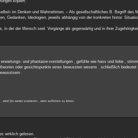
rungen kopiert:
selbst‹ im Denken und Wahrnehmen. – Als gesellschaftliches B. Begriff des M
ten, Gedanken, Ideologien; jeweils abhängig von der konkreten histor. Situatio
, in der der Mensch seel. Vorgänge als gegenwärtig und in ihrer Zugehörigkei
erwartungs- und phantasie-vorstellungen , gefühle wie hass und liebe , sti
theorien oder gesichtspunkte eines bewussten wesens . schließlich bedeutet
ewusstsein .
 wirst Du weiter existieren , aber aufhören zu leben
es wirklich gelesen.