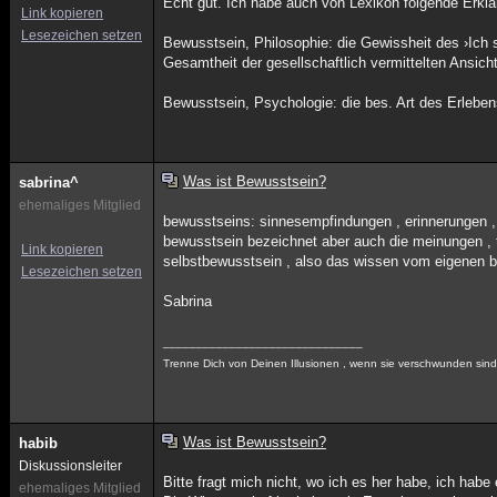
Echt gut. Ich habe auch von Lexikon folgende Erklä
Link kopieren
Lesezeichen setzen
Bewusstsein, Philosophie: die Gewissheit des ›Ich 
Gesamtheit der gesellschaftlich vermittelten Ansich
Bewusstsein, Psychologie: die bes. Art des Erlebens
Was ist Bewusstsein?
sabrina^
ehemaliges Mitglied
bewusstseins: sinnesempfindungen , erinnerungen , 
bewusstsein bezeichnet aber auch die meinungen , 
Link kopieren
selbstbewusstsein , also das wissen vom eigenen b
Lesezeichen setzen
Sabrina
______________________________
Trenne Dich von Deinen Illusionen , wenn sie verschwunden sind ,
Was ist Bewusstsein?
habib
Diskussionsleiter
Bitte fragt mich nicht, wo ich es her habe, ich habe 
ehemaliges Mitglied