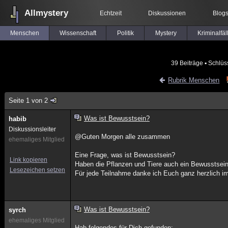
Allmystery
Echtzeit
Diskussionen
Blog
Menschen
Wissenschaft
Politik
Mystery
Kriminalfäl
39 Beiträge
▪ Schlüs
Rubrik Menschen
Seite 1 von 2
Was ist Bewusstsein?
habib
Diskussionsleiter
@Guten Morgen alle zusammen
ehemaliges Mitglied
Eine Frage, was ist Bewusstsein?
Link kopieren
Haben die Pflanzen und Tiere auch ein Bewusstsei
Lesezeichen setzen
Für jede Teilnahme danke ich Euch ganz herzlich i
Was ist Bewusstsein?
syrch
ehemaliges Mitglied
Hab folgendes für Dich gefunden: