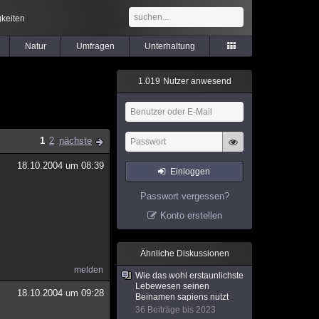
keiten
Natur
Umfragen
Unterhaltung
1
.
0
1
9
Nutzer anwesend
1
2
nächste
18.10.2004 um 08:39
Einloggen
Passwort vergessen?
Konto erstellen
Ähnliche Diskussionen
melden
Wie das wohl erstaunlichste
Lebewesen seinen
18.10.2004 um 09:28
Beinamen sapiens nutzt
36 Beiträge bis 2023