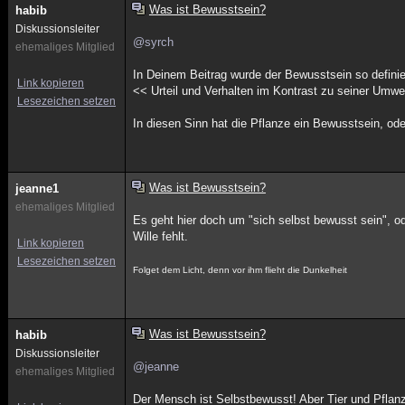
Was ist Bewusstsein?
habib
Diskussionsleiter
@syrch
ehemaliges Mitglied
In Deinem Beitrag wurde der Bewusstsein so definie
Link kopieren
<< Urteil und Verhalten im Kontrast zu seiner Umwe
Lesezeichen setzen
In diesen Sinn hat die Pflanze ein Bewusstsein, od
Was ist Bewusstsein?
jeanne1
ehemaliges Mitglied
Es geht hier doch um "sich selbst bewusst sein", od
Wille fehlt.
Link kopieren
Lesezeichen setzen
Folget dem Licht, denn vor ihm flieht die Dunkelheit
Was ist Bewusstsein?
habib
Diskussionsleiter
@jeanne
ehemaliges Mitglied
Der Mensch ist Selbstbewusst! Aber Tier und Pflanz