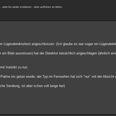
 wirst Du weiter existieren , aber aufhören zu leben
 Lügendetektortest angeschlossen. (Ich glaube es war sogar ein Lügendetek
 ihr ein Blatt ausreissen) hat der Detektor tatsächlich angeschlagen (ähnlich 
it Instinkt zu tun.
 Palme nix getan wurde, der Typ im Fernsehen hat sich "nur" mit der Absicht 
che Sendung, ist aber schon voll lange her)