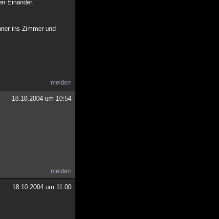
en Einander.
nner ins Zimmer und
melden
18.10.2004 um 10:54
melden
18.10.2004 um 11:00