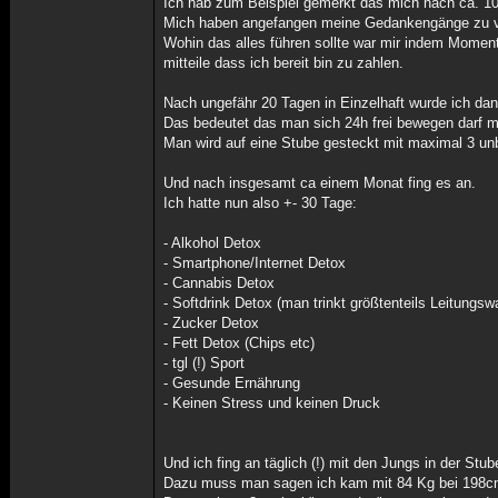
Ich hab zum Beispiel gemerkt das mich nach ca. 10 
Mich haben angefangen meine Gedankengänge zu verbl
Wohin das alles führen sollte war mir indem Moment
mitteile dass ich bereit bin zu zahlen.
Nach ungefähr 20 Tagen in Einzelhaft wurde ich dann
Das bedeutet das man sich 24h frei bewegen darf 
Man wird auf eine Stube gesteckt mit maximal 3 un
Und nach insgesamt ca einem Monat fing es an.
Ich hatte nun also +- 30 Tage:
- Alkohol Detox
- Smartphone/Internet Detox
- Cannabis Detox
- Softdrink Detox (man trinkt größtenteils Leitungs
- Zucker Detox
- Fett Detox (Chips etc)
- tgl (!) Sport
- Gesunde Ernährung
- Keinen Stress und keinen Druck
Und ich fing an täglich (!) mit den Jungs in der St
Dazu muss man sagen ich kam mit 84 Kg bei 198cm