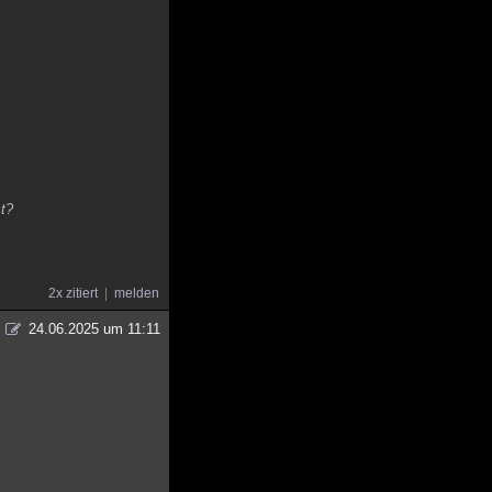
st?
2x zitiert
melden
24.06.2025 um 11:11