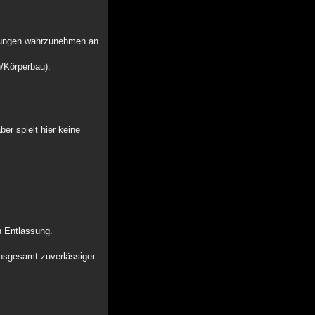
erungen wahrzunehmen an
/Körperbau).
er spielt hier keine
h Entlassung.
insgesamt zuverlässiger