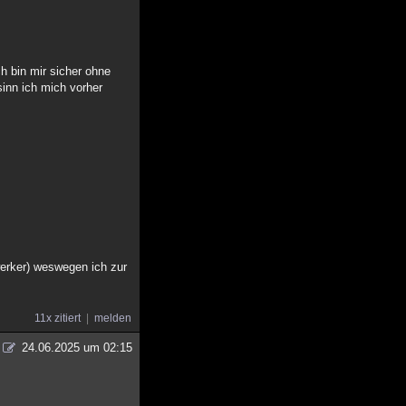
h bin mir sicher ohne
sinn ich mich vorher
werker) weswegen ich zur
11x zitiert
melden
24.06.2025 um 02:15