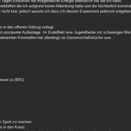
Tagen Einzelhaft die morgendliche Energie überrascht hat die ich hatte.
üffen die ich aufgrund keiner Ablenkung hatte und die fürchterlich konstru
 nicht klar, jedoch wusste ich dass ich diesem Experiment jederzeit entgehe
 in den offenen Vollzug verlegt.
mit umzäunter Außenlage. Im Endeffekt eine Jugendherbe mit schwierigen Me
bekannten Kriminellen hat allerdings ne Gemeinschaftsküche usw....
wasser zu 90%)
ube Sport zu machen.
 in den Knast.