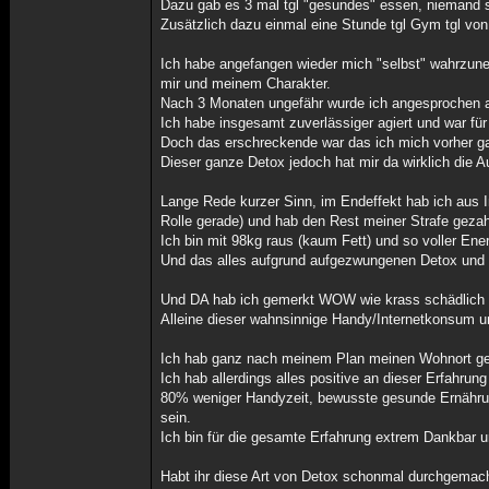
Dazu gab es 3 mal tgl "gesundes" essen, niemand sp
Zusätzlich dazu einmal eine Stunde tgl Gym tgl von
Ich habe angefangen wieder mich "selbst" wahrzun
mir und meinem Charakter.
Nach 3 Monaten ungefähr wurde ich angesprochen au
Ich habe insgesamt zuverlässiger agiert und war fü
Doch das erschreckende war das ich mich vorher g
Dieser ganze Detox jedoch hat mir da wirklich die A
Lange Rede kurzer Sinn, im Endeffekt hab ich aus I
Rolle gerade) und hab den Rest meiner Strafe gezah
Ich bin mit 98kg raus (kaum Fett) und so voller Ene
Und das alles aufgrund aufgezwungenen Detox un
Und DA hab ich gemerkt WOW wie krass schädlich so
Alleine dieser wahnsinnige Handy/Internetkonsum u
Ich hab ganz nach meinem Plan meinen Wohnort geä
Ich hab allerdings alles positive an dieser Erfahru
80% weniger Handyzeit, bewusste gesunde Ernährung
sein.
Ich bin für die gesamte Erfahrung extrem Dankbar u
Habt ihr diese Art von Detox schonmal durchgemach