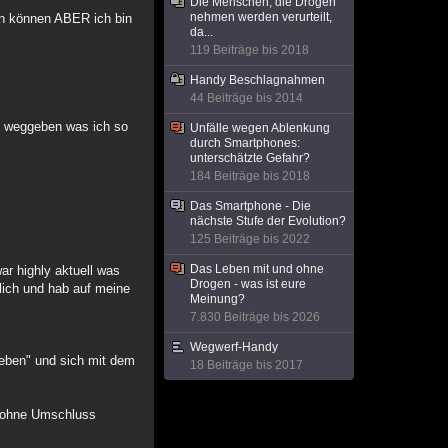
Die Menschen, die Drogen
nehmen werden verurteilt,
en können ABER ich bin
da...
119 Beiträge bis 2018
Handy Beschlagnahmen
44 Beiträge bis 2014
d weggeben was ich so
Unfälle wegen Ablenkung
durch Smartphones:
unterschätzte Gefahr?
184 Beiträge bis 2018
Das Smartphone - Die
nächste Stufe der Evolution?
125 Beiträge bis 2022
Das Leben mit und ohne
ar highly aktuell was
Drogen - was ist eure
lich und hab auf meine
Meinung?
7.830 Beiträge bis 2026
Wegwerf-Handy
leben" und sich mit dem
18 Beiträge bis 2017
t ohne Umschluss