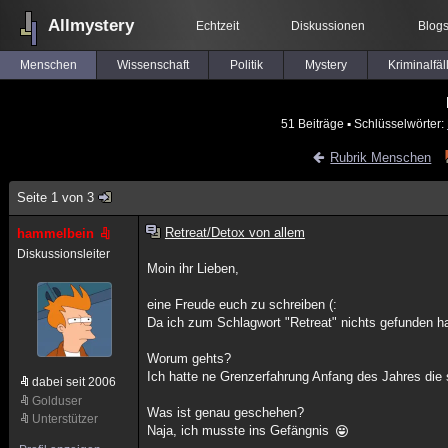
Allmystery
Echtzeit
Diskussionen
Blog
Menschen
Wissenschaft
Politik
Mystery
Kriminalfäl
51 Beiträge
▪ Schlüsselwörter:
Rubrik Menschen
Seite 1 von 3
Retreat/Detox von allem
hammelbein
Diskussionsleiter
Moin ihr Lieben,
eine Freude euch zu schreiben (:
Da ich zum Schlagwort "Retreat" nichts gefunden ha
Worum gehts?
Ich hatte ne Grenzerfahrung Anfang des Jahres die 
dabei seit 2006
Golduser
Was ist genau geschehen?
Unterstützer
Naja, ich musste ins Gefängnis