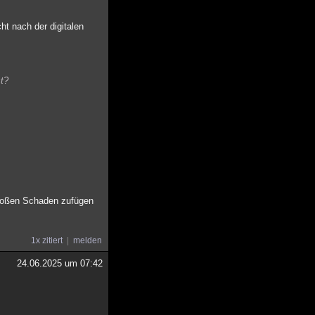
t nach der digitalen
st?
t großen Schaden zufügen
1x zitiert
melden
24.06.2025 um 07:42