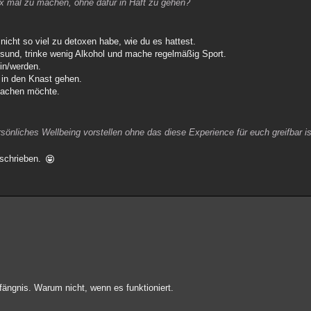
tox mal zu machen, ohne dafür in Haft zu gehen?
nicht so viel zu detoxen habe, wie du es hattest.
sund, trinke wenig Alkohol und mache regelmäßig Sport.
ein/werden.
r in den Knast gehen.
 machen möchte.
rsönliches Wellbeing vorstellen ohne das diese Experience für euch greifbar i
eschrieben.
fängnis. Warum nicht, wenn es funktioniert.