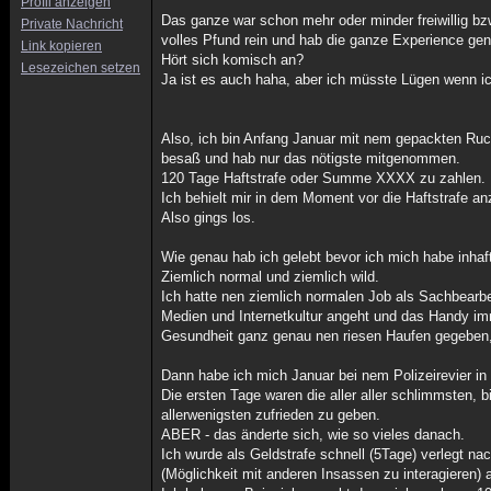
Profil anzeigen
Das ganze war schon mehr oder minder freiwillig b
Private Nachricht
volles Pfund rein und hab die ganze Experience g
Link kopieren
Hört sich komisch an?
Lesezeichen setzen
Ja ist es auch haha, aber ich müsste Lügen wenn i
Also, ich bin Anfang Januar mit nem gepackten Ru
besaß und hab nur das nötigste mitgenommen.
120 Tage Haftstrafe oder Summe XXXX zu zahlen.
Ich behielt mir in dem Moment vor die Haftstrafe a
Also gings los.
Wie genau hab ich gelebt bevor ich mich habe inhaf
Ziemlich normal und ziemlich wild.
Ich hatte nen ziemlich normalen Job als Sachbearbe
Medien und Internetkultur angeht und das Handy im
Gesundheit ganz genau nen riesen Haufen gegeben, 
Dann habe ich mich Januar bei nem Polizeirevier i
Die ersten Tage waren die aller aller schlimmsten,
allerwenigsten zufrieden zu geben.
ABER - das änderte sich, wie so vieles danach.
Ich wurde als Geldstrafe schnell (5Tage) verlegt 
(Möglichkeit mit anderen Insassen zu interagieren)