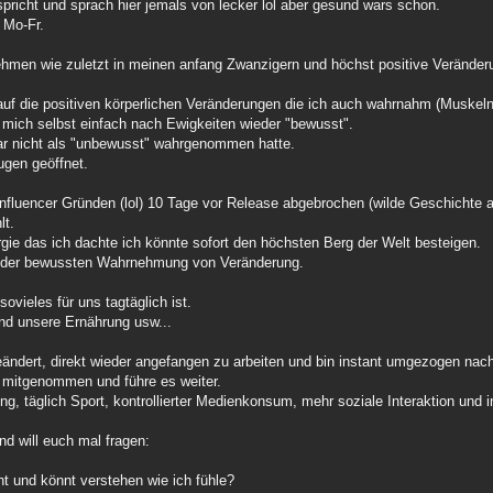
richt und sprach hier jemals von lecker lol aber gesund wars schon.
 Mo-Fr.
ehmen wie zuletzt in meinen anfang Zwanzigern und höchst positive Veränd
f die positiven körperlichen Veränderungen die ich auch wahrnahm (Muskeln
r mich selbst einfach nach Ewigkeiten wieder "bewusst".
ar nicht als "unbewusst" wahrgenommen hatte.
ugen geöffnet.
nfluencer Gründen (lol) 10 Tage vor Release abgebrochen (wilde Geschichte ab
lt.
rgie das ich dachte ich könnte sofort den höchsten Berg der Welt besteigen.
d der bewussten Wahrnehmung von Veränderung.
vieles für uns tagtäglich ist.
nd unsere Ernährung usw...
ndert, direkt wieder angefangen zu arbeiten und bin instant umgezogen nac
ng mitgenommen und führe es weiter.
, täglich Sport, kontrollierter Medienkonsum, mehr soziale Interaktion und 
nd will euch mal fragen:
t und könnt verstehen wie ich fühle?