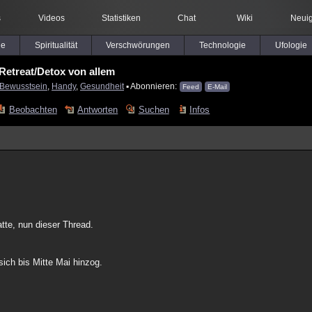
s
Videos
Statistiken
Chat
Wiki
Neuig
le
Spiritualität
Verschwörungen
Technologie
Ufologie
Retreat/Detox von allem
Bewusstsein
,
Handy
,
Gesundheit
▪ Abonnieren:
Feed
E-Mail
Beobachten
Antworten
Suchen
Infos
tte, nun dieser Thread.
sich bis Mitte Mai hinzog.