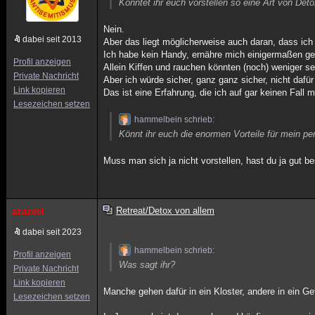
Könntet ihr euch vorstellen so eine Art von De
Nein.
dabei seit 2013
Aber das liegt möglicherweise auch daran, dass ich 
Ich habe kein Handy, ernähre mich einigermaßen ge
Profil anzeigen
Allein Kiffen und rauchen könnten (noch) weniger s
Private Nachricht
Aber ich würde sicher, ganz ganz sicher, nicht dafü
Link kopieren
Das ist eine Erfahrung, die ich auf gar keinen Fall
Lesezeichen setzen
hammelbein schrieb:
Könnt ihr euch die enormen Vorteile für mein pe
Muss man sich ja nicht vorstellen, hast du ja gut b
Retreat/Detox von allem
azazeel
dabei seit 2023
hammelbein schrieb:
Profil anzeigen
Was sagt ihr?
Private Nachricht
Link kopieren
Manche gehen dafür in ein Kloster, andere in ein Ge
Lesezeichen setzen