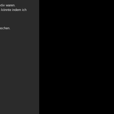
ktiv waren.
n könnte indem ich
nschen.