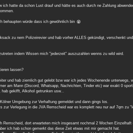
zw ich hatte da schon Lust drauf und hätte es auch durch ne Zahlung abwend
enommen.
ch behaupten würde dass ich gewöhnlich bin
cksack zu nem Polizeirevier und hab vorher ALLES gekündigt, verschenkt un
nzutreten indem Wissen mich "jederzeit" auszuzahlen wenns zu wild wird.
tieren lassen?
iter und hab ziemlich gut gelebt bzw war ich jedes Wochenende unterwegs, w
mer am Mann (Discord, Whatsapp, Nachrichten, Tinder etc) war exakt 0 sport
hab gekifft, Alkohol getrunken usw...
n Kölner Umgebung zur Verhaftung gemeldet und dann gings los.
 bis zur Verlegung in die JVA Remscheid war es komplett neu nur auf 7qm zu "
nach Remscheid, dort erwarteten mich insgesamt nochmal 2 Wochen Einzelhaf
 aber ich hab schon gemerkt das diese Zeit etwas mit mir gemacht hat.