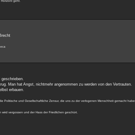
n Horizont geht.
Brecht
eneca
 geschrieben.
trug. Man hat Angst, nichtmehr angenommen zu werden von den Vertrauten.
elbst erbauen.
die Politische und Gesellschaftliche Zensur, die uns zu der verlogenen Menschheit gemacht haben
en wird vergossen und der Hass der Friedlichen geschürt.