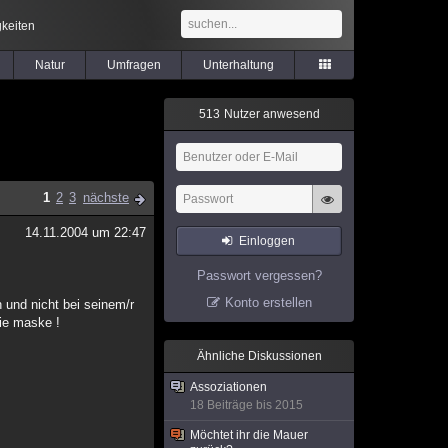
keiten
Natur
Umfragen
Unterhaltung
5
1
3
Nutzer anwesend
1
2
3
nächste
14.11.2004 um 22:47
Einloggen
Passwort vergessen?
Konto erstellen
n und nicht bei seinem/r
die maske !
Ähnliche Diskussionen
Assoziationen
18 Beiträge bis 2015
Möchtet ihr die Mauer