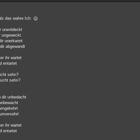
ls das wahre Ich:
r unentdeckt
ir ungeweckt
dir unerkannt
 dir abgewandt
r ihr wartet
d entartet
sicht sehn?
esicht sehn?
n dir unbedacht
 unbewacht
 umgekehrt
 unversehrt
r ihr wartet
d entartet