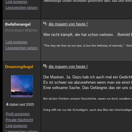
-Mittelmäßige Geister verurteilen gewöhnlich alles, was über ihre
Link kopieren
Lesezeichen setzen
die mauern von heute !
thefallenangel
ehemaliges Mitglied
Wer nicht kämpft, der hat schon verloren. . Bertold 
Link kopieren
"The day we fear as our last, is but the birthday of eternity." ~S
Lesezeichen setzen
die mauern von heute !
DreamingAngel
Die Masken. Ja. Dazu hab ich auch mal ein Gedicht
Es ist schwer sie abzunehmen wenn man sie einst 
Eine seltsame Sache. Das Gefängnis das wir uns s
Bei all den Fehlern unserer Geschichte, waren es doch vorallem 
dabei seit 2005
Krieg trifft nie nur die Schuldigen, auch das Blut der Unschuldig
Profil anzeigen
Private Nachricht
Link kopieren
Lesezeichen setzen