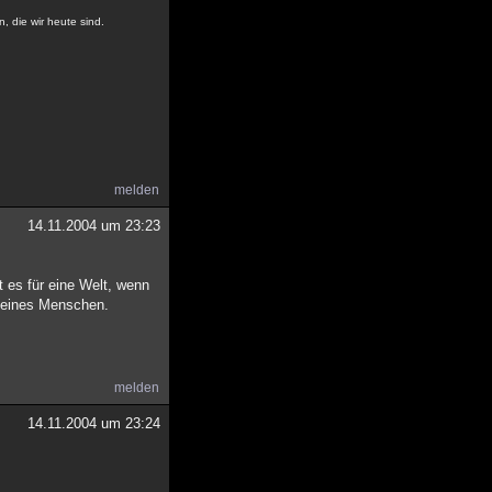
, die wir heute sind.
melden
14.11.2004 um 23:23
 es für eine Welt, wenn
e eines Menschen.
melden
14.11.2004 um 23:24