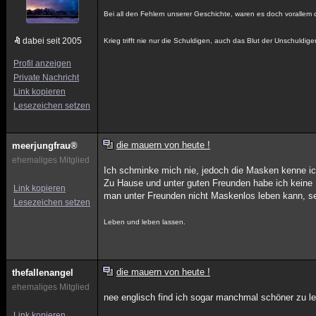
Bei all den Fehlern unserer Geschichte, waren es doch vorallem 
dabei seit 2005
Krieg trifft nie nur die Schuldigen, auch das Blut der Unschuldig
Profil anzeigen
Private Nachricht
Link kopieren
Lesezeichen setzen
die mauern von heute !
meerjungfrau®
ehemaliges Mitglied
Ich schminke mich nie, jedoch die Masken kenne ich
Zu Hause und unter guten Freunden habe ich keine 
Link kopieren
man unter Freunden nicht Maskenlos leben kann, s
Lesezeichen setzen
Leben und leben lassen.
die mauern von heute !
thefallenangel
ehemaliges Mitglied
nee englisch find ich sogar manchmal schöner zu le
Link kopieren