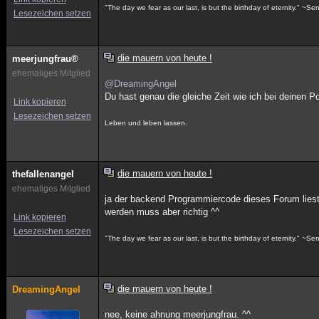
"The day we fear as our last, is but the birthday of eternity." ~S
Lesezeichen setzen
die mauern von heute !
meerjungfrau®
ehemaliges Mitglied
@DreamingAngel
Du hast genau die gleiche Zeit wie ich bei deinen 
Link kopieren
Lesezeichen setzen
Leben und leben lassen.
die mauern von heute !
thefallenangel
ehemaliges Mitglied
ja der backend Programmiercode dieses Forum liest
werden muss aber richtig ^^
Link kopieren
Lesezeichen setzen
"The day we fear as our last, is but the birthday of eternity." ~S
die mauern von heute !
DreamingAngel
nee, keine ahnung meerjungfrau. ^^