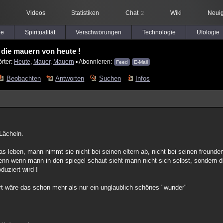
Videos
Statistiken
Chat
Wiki
Neuig
2
le
Spiritualität
Verschwörungen
Technologie
Ufologie
die mauern von heute !
rter:
Heute
,
Mauer
,
Mauern
▪ Abonnieren:
Feed
E-Mail
Beobachten
Antworten
Suchen
Infos
Lächeln.
das leben, mann nimmt sie nicht bei seinen eltern ab, nicht bei seinen freunde
denn wenn mann in den spiegel schaut sieht mann nicht sich selbst, sondern 
duziert wird !
ert wäre das schon mehr als nur ein unglaublich schönes "wunder"