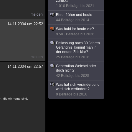
zurück?
1.010 Beiträge bis 2021
melden
Ehre- früher und heute
44 Beiträge bis 2014
14.11.2004 um 22:52
Was habt ihr heute vor?
9.501 Beiträge bis 2026
Entlassung nach 30 Jahren
Gefängnis, kommt man in
der neuen Zeit klar?
melden
25 Beiträge bis 2016
Generation Weichei oder
14.11.2004 um 22:57
doch nicht?
42 Beiträge bis 2025
Was hat sich verändert und
wird sich verändern?
9 Beiträge bis 2016
, die wir heute sind.