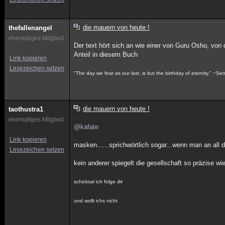
die mauern von heute !
thefallenangel
ehemaliges Mitglied
Der text hört sich an wie einer von Guru Osho, von 
Anteil in diesem Buch
Link kopieren
Lesezeichen setzen
"The day we fear as our last, is but the birthday of eternity." ~S
die mauern von heute !
taothustra1
ehemaliges Mitglied
@kafate
Link kopieren
masken......sprichwörtlich sogar...wenn man an all
Lesezeichen setzen
kein anderer spiegelt die gesellschaft so präzise wi
schicksal ich folge dir
und wollt ichs nicht