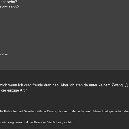
sicht sehn?
esicht sehn?
.
stehen.
 mich wenn ich grad freude dran hab. Aber ich steh da unter keinem Zwang
die einzige Art ^^
die Politische und Gesellschaftliche Zensur, die uns zu der verlogenen Menschheit gemacht haben
en wird vergossen und der Hass der Friedlichen geschürt.