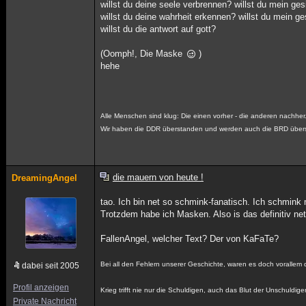
willst du deine seele verbrennen? willst du mein ge
willst du deine wahrheit erkennen? willst du mein g
willst du die antwort auf gott?
(Oomph!, Die Maske
)
hehe
Alle Menschen sind klug: Die einen vorher - die anderen nachher
Wir haben die DDR überstanden und werden auch die BRD über
die mauern von heute !
DreamingAngel
tao. Ich bin net so schmink-fanatisch. Ich schmink
Trotzdem habe ich Masken. Also is das definitiv net 
FallenAngel, welcher Text? Der von KaFaTe?
Bei all den Fehlern unserer Geschichte, waren es doch vorallem 
dabei seit 2005
Profil anzeigen
Krieg trifft nie nur die Schuldigen, auch das Blut der Unschuldig
Private Nachricht