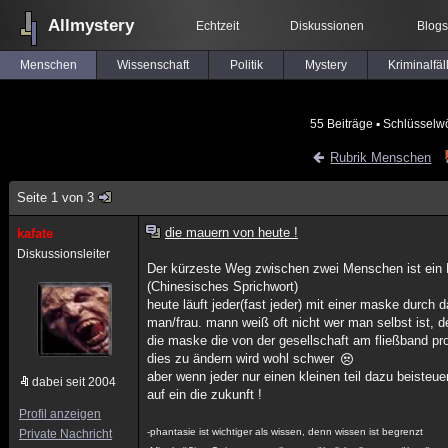
Allmystery
Echtzeit
Diskussionen
Blogs
Menschen
Wissenschaft
Politik
Mystery
Kriminalfäl
55 Beiträge
▪ Schlüsselwö
Rubrik Menschen
Seite 1 von 3
die mauern von heute !
kafate
Diskussionsleiter
Der kürzeste Weg zwischen zwei Menschen ist ein 
(Chinesisches Sprichwort)
heute läuft jeder(fast jeder) mit einer maske durch 
man/frau. mann weiß oft nicht wer man selbst ist, 
die maske die von der gesellschaft am fließband pro
dies zu ändern wird wohl schwer
aber wenn jeder nur einen kleinen teil dazu beisteu
dabei seit 2004
auf ein die zukunft !
Profil anzeigen
-phantasie ist wichtiger als wissen, denn wissen ist begrenzt
Private Nachricht