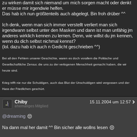
zu wirken damit sich niemand um mich sorgen macht oder denkt
er müsse mir irgendwie helfen.
Das hab ich nun größtenteils auch abgelegt. Bin froh drüber ^^
Ich denk, wenn man sich immer verstellt verliert man sich
irgendwann selbst unter den Masken und dann ist man unfähig jm
anderes wirklich kennen zu lernen. Denn, wie willst du jm kennen,
wenn du dich selbst nichmal kennst?
(lol. dazu hab ich auch n Gedicht geschrieben ^^)
Bei all den Fehlern unserer Geschichte, waren es doch vorallem die Politische und
Gesellschaftliche Zensur, die uns zu der verlogenen Menschheit gemacht haben, die wir
heute sind.
Krieg trifft nie nur die Schuldigen, auch das Blut der Unschuldigen wird vergossen und der
Hass der Friedlichen geschürt.
Chiby
15.11.2004 um 12:57
ehemaliges Mitglied
@dreaming
Na dann mal her damit ^^ Bin sicher alle wollns lesen