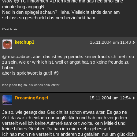
Wow
TOll informiert XD ich könnte mir das ned amoi eine
minute lang anguggN
Ned in den spiegel schaun? Hehe, Vielleicht sinds dann am
schluss so geschockt das nen herzinfarkt ham -.-
C'est la vie
ketchup1
15.11.2004 um 11:43
@ maccabros: aber das ist es ja gerade. keiner traut sich mehr so
zu sein, wie er wirklich ist, weil er angst hat, so keine freunde zu
haben.
aber is sprichwort is gut!!
lebe jeden tag so, als wär es dein letzter
DreamingAngel
15.11.2004 um 12:54
Ja so, wie gesagt das Gedicht ist schon etwas älter. Es gab ne
Zeit da war ich einfach nur unglücklich und hab mich vor jedem
verstellt weil ich keine Aufmerksamkeit wollte, kein Mitleid und
keine blödes Gelaber. Da hab ich mich sehr gebessert.
Ich hab mcih nie verstellt um anderen zu gefallen, nur um glücklich