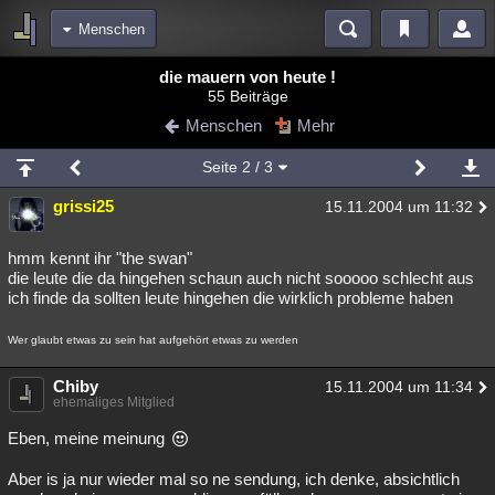
Menschen
Bereiche
die mauern von heute !
55 Beiträge
Echtzeit
Diskussionen
Blogs
Videos
Statistiken
Menschen
Mehr
Chat
Wiki
Neuigkeiten
Seite
2
/ 3
meine Rubriken
grissi25
15.11.2004 um 11:32
Menschen
Wissenschaft
Politik
Mystery
Kriminalfälle
Spiritualität
Verschwörungen
Technologie
Ufologie
hmm kennt ihr "the swan"
die leute die da hingehen schaun auch nicht sooooo schlecht aus
ich finde da sollten leute hingehen die wirklich probleme haben
Natur
Umfragen
Unterhaltung
weitere Rubriken
Wer glaubt etwas zu sein hat aufgehört etwas zu werden
Philosophie
Träume
Orte
Esoterik
Literatur
Chiby
15.11.2004 um 11:34
ehemaliges Mitglied
Astronomie
Helpdesk
Gruppen
Gaming
Filme
Eben, meine meinung
Musik
Clash
Verbesserungen
Allmystery
English
Aber is ja nur wieder mal so ne sendung, ich denke, absichtlich
Übersichten