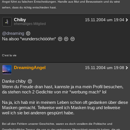
Angst führt zu falschen Entscheidungen. Handle aus Mut und Bewusstsein und du wirst
sehen, dass du richtig entschieden hast.
Chiby
15.11.2004 um 19:04
ehemaliges Mitglied
@dreaming
Na alsoo *wunderschöööhn*
C'est la vie
DreamingAngel
15.11.2004 um 19:08
Danke chiby
Wenn du Freude dran hast, kannste ja ma mein Profil besuchen,
da stehen noch 2 Gedichte von mir *werbung mach* lol
Na ja, ich hab mir in meinem Leben schon oft gedanken über diese
Masken gemacht. Teilweise weil ich Masken trug und teilweise
weil ich sie bei anderen gespürrt habe.
Bei all den Fehlern unserer Geschichte, waren es doch vorallem die Politische und
Gesellschaftliche Zensur, die uns zu der verlogenen Menschheit gemacht haben, die wir