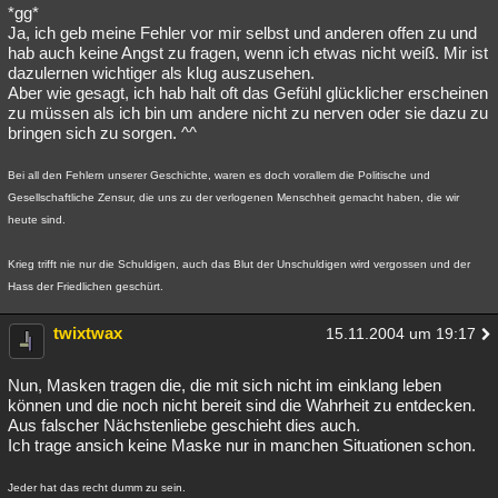
*gg*
Ja, ich geb meine Fehler vor mir selbst und anderen offen zu und
hab auch keine Angst zu fragen, wenn ich etwas nicht weiß. Mir ist
dazulernen wichtiger als klug auszusehen.
Aber wie gesagt, ich hab halt oft das Gefühl glücklicher erscheinen
zu müssen als ich bin um andere nicht zu nerven oder sie dazu zu
bringen sich zu sorgen. ^^
Bei all den Fehlern unserer Geschichte, waren es doch vorallem die Politische und
Gesellschaftliche Zensur, die uns zu der verlogenen Menschheit gemacht haben, die wir
heute sind.
Krieg trifft nie nur die Schuldigen, auch das Blut der Unschuldigen wird vergossen und der
Hass der Friedlichen geschürt.
twixtwax
15.11.2004 um 19:17
Nun, Masken tragen die, die mit sich nicht im einklang leben
können und die noch nicht bereit sind die Wahrheit zu entdecken.
Aus falscher Nächstenliebe geschieht dies auch.
Ich trage ansich keine Maske nur in manchen Situationen schon.
Jeder hat das recht dumm zu sein.