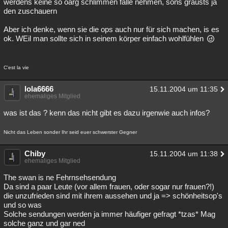
werdens keine so oarg schlimmen fälle nehmen, sons grausts ja
den zuschauern
Besucht
Teilgenommen
Alle
Neue
Geschlossen
Aber ich denke, wenn sie die ops auch nur für sich machen, is es
Lesenswert
Schlüsselwörter
ok. WEil man sollte sich in seinem körper einfach wohlfühlen
C'est la vie
lola6666
15.11.2004 um 11:35
ehemaliges Mitglied
was ist das ? kenn das nicht gibt es dazu irgenwie auch infos?
Nicht das Leben sonder Ihr seid euer schwerster Gegner
Chiby
15.11.2004 um 11:38
ehemaliges Mitglied
The swan is ne Fehrnsehsendung
Da sind a paar Leute (vor allem frauen, oder sogar nur frauen?!)
die unzufrieden sind mit ihrem aussehen und ja => schönheitsop's
und so was
Solche sendungen werden ja immer häufiger gefragt *tzas* Mag
solche ganz und gar ned