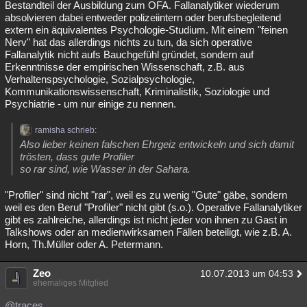
Bestandteil der Ausbildung zum OFA. Fallanalytiker wiederum
absolvieren dabei entweder polizeiintern oder berufsbegleitend
extern ein äquivalentes Psychologie-Studium. Mit einem "feinen
Nerv" hat das allerdings nichts zu tun, da sich operative
Fallanalytik nicht aufs Bauchgefühl gründet, sondern auf
Erkenntnisse der empirischen Wissenschaft, z.B. aus
Verhaltenspsychologie, Sozialpsychologie,
Kommunikationswissenschaft, Kriminalistik, Soziologie und
Psychiatrie - um nur einige zu nennen.
ramisha schrieb:
Also lieber keinen falschen Ehrgeiz entwickeln und sich damit
trösten, dass gute Profiler
so rar sind, wie Wasser in der Sahara.
"Profiler" sind nicht "rar", weil es zu wenig "Gute" gäbe, sondern
weil es den Beruf "Profiler" nicht gibt (s.o.). Operative Fallanalytiker
gibt es zahlreiche, allerdings ist nicht jeder von ihnen zu Gast in
Talkshows oder an medienwirksamen Fällen beteiligt, wie z.B. A.
Horn, Th.Müller oder A. Petermann.
Zeo
10.07.2013 um 04:53
ehemaliges Mitglied
@traces