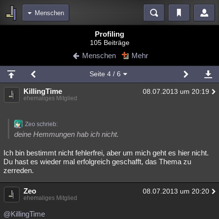
Menschen
Bereiche
Profiling
105 Beiträge
Echtzeit
Diskussionen
Blogs
Videos
Statistiken
Menschen
Mehr
Chat
Wiki
Neuigkeiten
2
Seite
4
/ 6
meine Rubriken
KillingTime
08.07.2013 um 20:19
Menschen
Wissenschaft
Politik
Mystery
Kriminalfälle
ehemaliges Mitglied
Spiritualität
Verschwörungen
Technologie
Ufologie
Zeo schrieb:
Natur
Umfragen
Unterhaltung
deine Hemmungen hab ich nicht.
weitere Rubriken
Ich bin bestimmt nicht fehlerfrei, aber um mich geht es hier nicht.
Du hast es wieder mal erfolgreich geschafft, das Thema zu
Philosophie
Träume
Orte
Esoterik
Literatur
zerreden.
Astronomie
Helpdesk
Gruppen
Gaming
Filme
Zeo
08.07.2013 um 20:20
ehemaliges Mitglied
Musik
Clash
Verbesserungen
Allmystery
English
@KillingTime
Übersichten