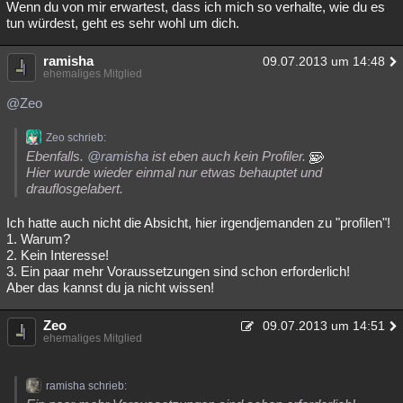
Wenn du von mir erwartest, dass ich mich so verhalte, wie du es
Besucht
Teilgenommen
Alle
Neue
Geschlossen
tun würdest, geht es sehr wohl um dich.
Lesenswert
Schlüsselwörter
ramisha
09.07.2013 um 14:48
ehemaliges Mitglied
@Zeo
Zeo schrieb:
Ebenfalls.
@ramisha
ist eben auch kein Profiler.
Hier wurde wieder einmal nur etwas behauptet und
drauflosgelabert.
Ich hatte auch nicht die Absicht, hier irgendjemanden zu "profilen"!
1. Warum?
2. Kein Interesse!
3. Ein paar mehr Voraussetzungen sind schon erforderlich!
Aber das kannst du ja nicht wissen!
Zeo
09.07.2013 um 14:51
ehemaliges Mitglied
ramisha schrieb: