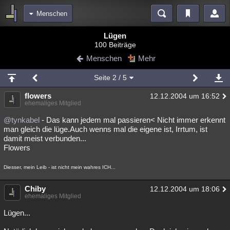
Menschen
Bereiche
Lügen
100 Beiträge
Echtzeit
Diskussionen
Blogs
Videos
Statistiken
Menschen
Mehr
Chat
Wiki
Neuigkeiten
Seite
2
/ 5
meine Rubriken
flowers
12.12.2004 um 16:52
Menschen
Wissenschaft
Politik
Mystery
Kriminalfälle
ehemaliges Mitglied
Spiritualität
Verschwörungen
Technologie
Ufologie
@tynkabel
- Das kann jedem mal passieren< Nicht immer erkennt
man gleich die lüge.Auch wenns mal die eigene ist, Irrtum, ist
damit meist verbunden...
Natur
Umfragen
Unterhaltung
Flowers
weitere Rubriken
Diesser, mein Leib - ist nicht mein wahres ICH...
Philosophie
Träume
Orte
Esoterik
Literatur
Chiby
12.12.2004 um 18:06
Astronomie
Helpdesk
Gruppen
Gaming
Filme
ehemaliges Mitglied
Musik
Clash
Verbesserungen
Allmystery
English
Lügen...
Übersichten