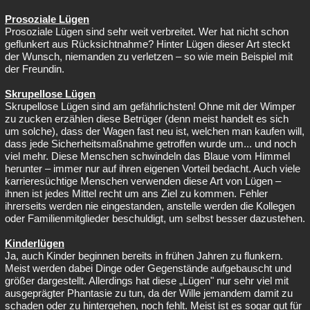
Prosoziale Lügen
Prosoziale Lügen sind sehr weit verbreitet. Wer hat nicht schon
geflunkert aus Rücksichtnahme? Hinter Lügen dieser Art steckt
der Wunsch, niemanden zu verletzen – so wie mein Beispiel mit
der Freundin.
Skrupellose Lügen
Skrupellose Lügen sind am gefährlichsten! Ohne mit der Wimper
zu zucken erzählen diese Betrüger (denn meist handelt es sich
um solche), dass der Wagen fast neu ist, welchen man kaufen will,
dass jede Sicherheitsmaßnahme getroffen wurde um... und noch
viel mehr. Diese Menschen schwindeln das Blaue vom Himmel
herunter – immer nur auf ihren eigenen Vorteil bedacht. Auch viele
karrieresüchtige Menschen verwenden diese Art von Lügen –
ihnen ist jedes Mittel recht um ans Ziel zu kommen. Fehler
ihrerseits werden nie eingestanden, anstelle werden die Kollegen
oder Familienmitglieder beschuldigt, um selbst besser dazustehen.
Kinderlügen
Ja, auch Kinder beginnen bereits in frühen Jahren zu flunkern.
Meist werden dabei Dinge oder Gegenstände aufgebauscht und
größer dargestellt. Allerdings hat diese „Lügen" nur sehr viel mit
ausgeprägter Phantasie zu tun, da der Wille jemandem damit zu
schaden oder zu hintergehen, noch fehlt. Meist ist es sogar gut für