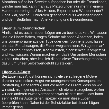
Marathon auf halber Strecke aufgegeben hat oder die Freundinnen,
welche man hat, kann man aus Platzgründen nur mehr in einem
Harem unterbringen. Alles Helden, Experten und Wunderkinder?
Ganz klar, solche Flunkereien geschehen aus Geltungsgründen
und dem Bedürfnis nach Anerkennung und Bewunderung.
Lügen zum Beeindrucken
Ähnlich ist es auch mit den Lügen um zu beeindrucken. Wir lassen
uns die Haare färben, tragen Schuhe mit hohen Absätzen, holen
uns Sonnenbräune aus der Tube oder dem Sonnenstudio, lassen
uns das Fett absaugen, die Falten wegschneiden. Wir „geben an"
mit unseren Kenntnissen, Kochkünsten, Sportlichkeit, Kompetenz
und Fachwissen. Warum machen wir das? Um andere Menschen
zu beeindrucken, aber letztlich dienen diese Täuschungsmanöver
dazu, um unser Selbstwertgefühl zu steigern.
Lügen aus Angst
Bei Lügen aus Angst können sich viele verschiedene Motive
dahinter verstecken. Angst vor unangenehmen Konsequenzen,
Bestrafung, Liebesentzug und vor allem die Furcht, dass so wie
wir sind, nicht genug ist. Anstatt ehrlich etwas zuzugeben, wollen
wir den anderen etwas vormachen was nicht stimmt – das kann
sehr leicht ins Auge gehen, speziell da man diese Lügen
überprüfen kann. Daher ist der Schutzfaktor bei diesen Lügen
immer gering.