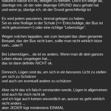
Natürlich hasse ich es, belogen zu werden. Doch ich wiege ab,
überlege mir, ob der oder diejenige GRUND dazu gehabt hat
Besucht
Teilgenommen
Alle
Neue
Geschlossen
und wenn ja, überlge ich, ob der Grund gerechtfertigt ist
Lesenswert
Schlüsselwörter
Es wird jedem passieren, einmal gelogen zu haben.
Sei es eine Notlüge in der Schule (>> Entschuldige, der Bus ist
nicht gekommen<<) oder eine richtige "Lebenslüge".
Wegen solchen lappalien, wie zum beispiel das oben genannte
Beispiel, das der Bus nicht kam, sollte man nicht wirklich böse
sein....oder?!
Bei Lebenslügen... da ist es anders. Wenn man dir dein ganzes
Leben etwas vorgelogen hat....
das ist dann definitiv NICHT ok.
Dennoch, Lügen sind da, um sich in ein besseres Licht zu stellen
um sich zu Schützen
und auch um eventuell andere zu schützen
Aber nicht das ich falsch verstanden werde, Lügen in allgemeinen
sind auch für mich nicht ok
und ich lüge auch keinen wissentlich an, ausser es geht wirklich
nicht anders ...
aber JEDER lügt mindestens EINMAL