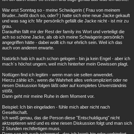
War erst Sonntag so - meine Schwägerin ( Frau von meinem
Bruder...heißt doch so, oder? ) hatte sich eine neue Jacke gekauft
und was sag ich: Mir persönlich gefällt die Jacke nicht - ist mir zu
grau.
Daraufhin fällt mir der Rest der family ins Wort und verteiligt die
ach so schöne Jacke, als ob ich meine Schwägerin persönlich
angegriffen hätte - dabei wollt ich nur ehrlich sein. Weil ich das
auch von anderen erwarte.
Natürlich hab ich auch schon gelogen - bin ja kein Engel - aber ich
mach´s höchst ungern, weil mich hinterher mein Gewissen plagt.
Notlügen find ich legitim - wenn man sie selten anwendet.
Hierzu zähle ich , wenn die Wahrheit alles verkompliziert oder ne
riesen Diskussion folgen läßt oder auf kompletes Unverständnis
stößt.
Dann geht mir meine Ruhe in dem Moment vor.
Beispiel: Ich bin eingeladen - fühle mich aber nicht nach
Gesellschaft.
Ich weiß genau, das die Person diese "Entschuldigung" nicht
aktzeptieren wird und es eine riesen Diskussion folgt und man sich
2 Stunden rechtfertigen muss.
Dann sag ich auch schonmal , das ich krank bin oder verhindert -