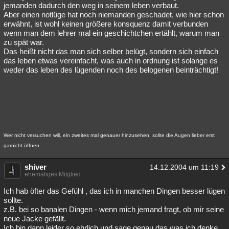
jemanden dadurch den weg in seinem leben verbaut.
Aber einen notlüge hat noch niemanden geschadet, wie hier schon
erwähnt, ist wohl keinen größere konsquenz damit verbunden
wenn man dem lehrer mal ein geschichtchen ertählt, warum man
zu spät war.
Das heißt nicht das man sich selber belügt, sondern sich einfach
das leben etwas vereinfacht, was auch in ordnung ist solange es
weder das leben des lügenden noch des belogenen beinträchtigt!
Wer nicht versuchen will, ein zweites mal genauer hinzusehen, sollte die Augen lieber erst
garnicht öffnen
shiver
14.12.2004 um 11:19
ehemaliges Mitglied
Ich hab öfter das Gefühl , das ich in manchen Dingen besser lügen
sollte.
z.B. bei so banalen Dingen - wenn mich jemand fragt, ob mir seine
neue Jacke gefällt.
Ich bin dann leider so ehrlich und sage genau das was ich denke.