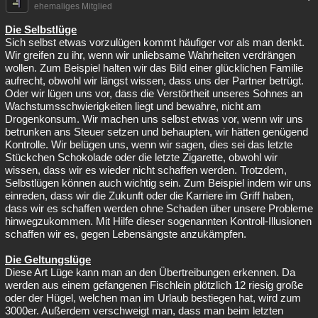
ehemaliges Mitglied
Die Selbstlüge
Sich selbst etwas vorzulügen kommt häufiger vor als man denkt.
Wir greifen zu ihr, wenn wir unliebsame Wahrheiten verdrängen
wollen. Zum Beispiel halten wir das Bild einer glücklichen Familie
aufrecht, obwohl wir längst wissen, dass uns der Partner betrügt.
Oder wir lügen uns vor, dass die Verstörtheit unseres Sohnes an
Wachstumsschwierigkeiten liegt und bewahre, nicht am
Drogenkonsum. Wir machen uns selbst etwas vor, wenn wir uns
betrunken ans Steuer setzen und behaupten, wir hätten genügend
Kontrolle. Wir belügen uns, wenn wir sagen, dies sei das letzte
Stückchen Schokolade oder die letzte Zigarette, obwohl wir
wissen, dass wir es wieder nicht schaffen werden. Trotzdem,
Selbstlügen können auch wichtig sein. Zum Beispiel indem wir uns
einreden, dass wir die Zukunft oder die Karriere im Griff haben,
dass wir es schaffen werden ohne Schaden über unsere Probleme
hinwegzukommen. Mit Hilfe dieser sogenannten Kontroll-Illusionen
schaffen wir es, gegen Lebensängste anzukämpfen.
Die Geltungslüge
Diese Art Lüge kann man an den Übertreibungen erkennen. Da
werden aus einem gefangenen Fischlein plötzlich 12 riesig große
oder der Hügel, welchen man im Urlaub bestiegen hat, wird zum
3000er. Außerdem verschweigt man, dass man beim letzten